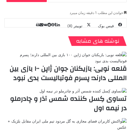
خواندن این مطلب 1 دقیقه زمان میبرد
فیس بوک
توییتر (X)
ل
ر
چ
ی
ت
پ
ا
ا
ر
V
ن
ا
ی
ی
د
K
پ
نوشته های مشابه
ا
د
ک
م
o
ن‌
ب
ت
ی
ن
د
n
ی
ل
ا
t
ر
ت
ر
a
م
ن
س
قلعه نویی: بازیکنان جوان ژاپن ۱۰۰ بازی بین
k
ه
ت
المللی دارند؛ پسرم فوتبالیست بدی نبود
t
e
تساوی کِسل کننده شمس آذر و چادرملو
در نیمه اول