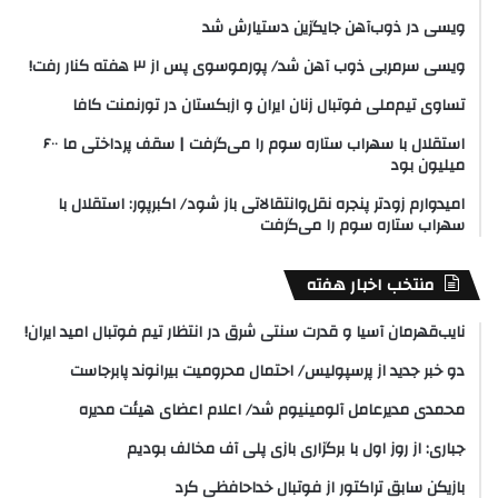
ویسی در ذوب‌آهن جایگزین دستیارش شد
ویسی سرمربی ذوب آهن شد/ پورموسوی پس از ۳ هفته کنار رفت!
تساوی تیم‌ملی فوتبال زنان ایران و ازبکستان در تورنمنت کافا
استقلال با سهراب ستاره سوم را می‌گرفت | سقف پرداختی ما ۶۰۰
میلیون بود
امیدوارم زودتر پنجره نقل‌وانتقالاتی باز شود/ اکبرپور: استقلال با
سهراب ستاره سوم را می‌گرفت
منتخب اخبار هفته
نایب‌قهرمان آسیا و قدرت سنتی شرق در انتظار تیم فوتبال امید ایران!
دو خبر جدید از پرسپولیس/ احتمال محرومیت بیرانوند پابرجاست
محمدی مدیرعامل آلومینیوم شد/ اعلام اعضای هیئت‌ مدیره
جباری: از روز اول با برگزاری بازی پلی آف مخالف بودیم
بازیکن سابق تراکتور از فوتبال خداحافظی کرد