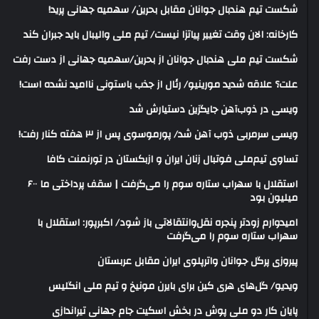
شکست تیم هندبال جوانان مقابل بحرین/ سهمیه جهانی پرید!
کارخانه: الان وقت تغییر پیاتزا نیست/ تیم ملی والیبال باید جبران کند
شکست تیم ملی هندبال جوانان از بحرین/سهمیه جهانی از دست رفت
علت؟ علاقه شدید مورینیو/ رئال از جذب باستونی ناامید نشده است!
ویسی در ذوب‌آهن جایگزین دستیارش شد
ویسی سرمربی ذوب آهن شد/ پورموسوی پس از ۳ هفته کنار رفت!
تساوی تیم‌ملی فوتبال زنان ایران و ازبکستان در تورنمنت کافا
استقلال با سهراب ستاره سوم را می‌گرفت | سقف پرداختی ما ۶۰۰
میلیون بود
امیدوارم زودتر پنجره نقل‌وانتقالاتی باز شود/ اکبرپور: استقلال با
سهراب ستاره سوم را می‌گرفت
پیروزی پرگل جوانان واترپلوی ایران مقابل عربستان
ویدیو/ گل‌های هری‌ کین برای بایرن مونیخ و تیم ملی انگلیس
پایان کار دو ملی پوش در بخش اسکیت جام جهانی تیراندازی