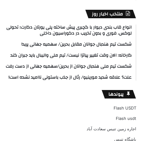
منتخب اخبار روز
انواع قاب بندی دیوار با گچبری پیش ساخته پلی یورتان دکارت؛ تحولی
لوکس، فوری و بدون تخریب در دکوراسیون داخلی
شکست تیم هندبال جوانان مقابل بحرین/ سهمیه جهانی پرید!
کارخانه: الان وقت تغییر پیاتزا نیست/ تیم ملی والیبال باید جبران کند
شکست تیم ملی هندبال جوانان از بحرین/سهمیه جهانی از دست رفت
علت؟ علاقه شدید مورینیو/ رئال از جذب باستونی ناامید نشده است!
پیوندها
Flash USDT
Flash usdt
اجاره زمین تنیس سعادت آباد
باشگاه تنیس