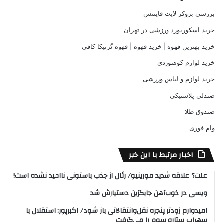
بررسی بروکر لایت فایننس
خرید اسکوربورد ورزشی در تهران
خرید بهترین قهوه | خرید قهوه | قهوه گرنیکا کافی
خرید لوازم کوهنوردی
خرید لوازم و لباس ورزشی
صندلی پلاستیکی
صندوق طلا
وام فوری
اخبار مرتبط با این خبر
علت؟ علاقه شدید مورینیو/ رئال از جذب باستونی ناامید نشده است!
ویسی در ذوب‌آهن جایگزین دستیارش شد
امیدوارم زودتر پنجره نقل‌وانتقالاتی باز شود/ اکبرپور: استقلال با
سهراب ستاره سوم را می‌گرفت