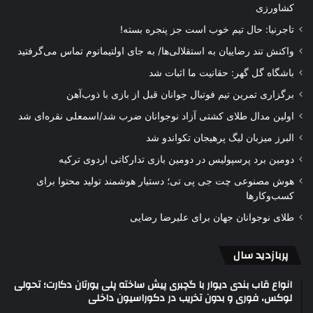
کشاورزی
تاجرنیا: حال تیم خوب است جز پنجره بسته!
واکنش تند رضاییان به استقلالی‌ها/ به جای اولتیماتوم تماس می‌گرفتید
باشگاه گل گهر: حقانیت ما اثبات شد
برگزاری تمرین تیم فوتبال جوانان قبل از بازی با ذوب‌آهن
اولین مدال طلای کشتی آزاد نوجوانان ضرب شد/اسمعلی نقره‌ای شد
البرز میزبان لیگ پرهیجان تکواندو شد
دومین برد پرسپولیس در دومین بازی تدارکاتی اردوی ترکیه
هوش مصنوعی چت جی پی تی؛ دستیار هوشمند تولید محتوا برای
کسب‌وکارها
طلای نوجوانان جهان برای علیرضا رضایی
پربازدید سال
انواع قاب بندی دیوار با گچبری پیش ساخته پلی یورتان دکارت؛ تحولی
لوکس، فوری و بدون تخریب در دکوراسیون داخلی