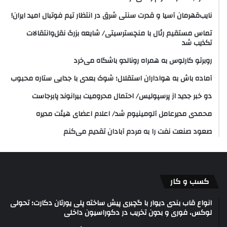
نایب‌قهرمان آسیا و قدرت سنتی شرق در انتظار تیم فوتبال امید ایران!
تماس مستقیم رئال با منچسترسیتی/ شایعه بزرگ نقل‌وانتقالات
تکذیب شد
روبرتو کارلوس به همراه رونالدو باشگاه می‌خرد
آماده باش به هواداران استقلال؛ شوک بعدی با جدایی ستاره محبوب
دو خبر جدید از پرسپولیس/ احتمال محرومیت بیرانوند پابرجاست
محمدی مدیرعامل آلومینیوم شد/ اعلام اعضای هیئت‌ مدیره
صعود صنعت نفت را به مردم آبادان تقدیم می‌کنم
کسب و کار
انواع قاب بندی دیوار با گچبری پیش ساخته پلی یورتان دکارت؛ تحولی
لوکس، فوری و بدون تخریب در دکوراسیون داخلی