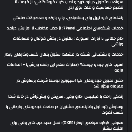
سوالات متداول درباره خرید و نصب گیت فروشگاهی؛ از قیمت تا
تنظیم حساسیت و علت بوق زدن
راهنمای خرید لیبل برای بسته‌بندی، چاپ بارکد و محصولات صنعتی
خدمات شبکه‌های اجتماعی 7Panel؛ از جذب مخاطب تا افزایش درآمد
جام جهانی با آپارات اسپورت : بهترین در پخش فوتبال و مسابقات
ورزشی
خدمات و پشتیبانی شبکه در مشهد؛ ستون پنهان کسب‌وکارهای پایدار
آسیب های جودو چیست؟ (خطرات مهم این رشته ورزشی) + اقدامات
لازمه
جشن تحویل خودروهای کیا اسپورتیج توسط شرکت برساوش در
مهرماه برگزار شد
زندگی راحت با فیلیپس؛ جارو برقی، سرخ‌کن و ریش‌تراش در خانه شما
برساوش رتبه اول رضایتمندی مشتریان در صنعت خودروهای وارداتی را
کسب نمود.
معرفی کرکره فولادی اوکر (OKER)؛ نسل جدید درب‌های برقی برای
امنیت بیشتر