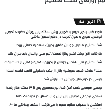
تیم روزهای سخت هستیم
آخرین اخبار
انواع قاب بندی دیوار با گچبری پیش ساخته پلی یورتان دکارت؛ تحولی
لوکس، فوری و بدون تخریب در دکوراسیون داخلی
شکست تیم هندبال جوانان مقابل بحرین/ سهمیه جهانی پرید!
کارخانه: الان وقت تغییر پیاتزا نیست/ تیم ملی والیبال باید جبران کند
شکست تیم ملی هندبال جوانان از بحرین/سهمیه جهانی از دست رفت
علت؟ علاقه شدید مورینیو/ رئال از جذب باستونی ناامید نشده است!
ویسی در ذوب‌آهن جایگزین دستیارش شد
ویسی سرمربی ذوب آهن شد/ پورموسوی پس از ۳ هفته کنار رفت!
تساوی تیم‌ملی فوتبال زنان ایران و ازبکستان در تورنمنت کافا
استقلال با سهراب ستاره سوم را می‌گرفت | سقف پرداختی ما ۶۰۰