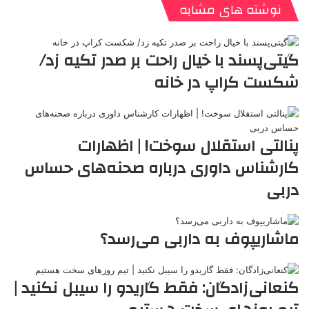
ن
ا
ی
ی
د
K
پ
نوشته های مشابه
ا
د
ک
م
o
ن‌
ب
ت
ی
ن
د
n
ی
ل
ا
t
ر
ت
گیتی‌پسند با خیال راحت بر صدر تکیه زد/
ر
a
م
ن
س
شکست کراپ در خانه
k
ه
ت
t
e
پنالتی استقلال سوخت! | اظهارات
کارشناس داوری درباره صحنه‌های حساس
دربی
ماشاریپوف به داربی می‌رسد؟
کنعانی‌زادگان: فقط گاریدو را سیبل نکنید |