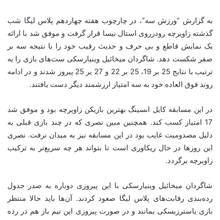
به گزارش “ورزش سه”، در چارچوب هفته چهاردهم پلاس لیگا شب
گذشته زاویرچه رودرروی استال نیسا قرار گرفت و موفق شد با ارائه
یک نمایش قاطع و بی حرف و حدیث رقیب خود را با نتیجه سه بر
صفر شکست دهد. شاگردان میخائیل وینیارسکی ست‌های بازی را به
ترتیب با نتایج 25 بر 19، 25 بر 22 و 27 بر 25 پیروز شدند و در ادامه
روند فوق العاده خود به سه امتیاز ارزشمند دیگر دست یافتند.
در این مسابقه کایل انسینگ بهترین بازیکن زاویرچه بود و موفق شد
17 امتیاز کسب کند. همچنین مبین نصری که در چند بازی قبلی به
دلیل مصدومیت غایب بود در این مسابقه نیز به میدان نرفت. نصری
این روزها در حال ریکاوری است تا بتواند هر چه سریع‌تر به ترکیب
زاویرچه برگردد.
شاگردان میخائیل وینیارسکی با این پیروزی دوباره به صدر جدول
رده‌بندی رقابت‌های پلاس لیگا صعود کردند. آن‌ها باید حالا منتظر
بازی یاسترزبسکی بمانند و در صورت پیروزی این تیم باز هم در رده