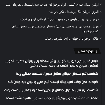
اولین مدال طلای کشتی آزاد نوجوانان ضرب شد/اسمعلی نقره‌ای شد
البرز میزبان لیگ پرهیجان تکواندو شد
دومین برد پرسپولیس در دومین بازی تدارکاتی اردوی ترکیه
هوش مصنوعی چت جی پی تی؛ دستیار هوشمند تولید محتوا برای
کسب‌وکارها
طلای نوجوانان جهان برای علیرضا رضایی
پربازدید سال
انواع قاب بندی دیوار با گچبری پیش ساخته پلی یورتان دکارت؛ تحولی
لوکس، فوری و بدون تخریب در دکوراسیون داخلی
شکست تیم هندبال جوانان مقابل بحرین/ سهمیه جهانی پرید!
کارخانه: الان وقت تغییر پیاتزا نیست/ تیم ملی والیبال باید جبران کند
شکست تیم ملی هندبال جوانان از بحرین/سهمیه جهانی از دست رفت
علت؟ علاقه شدید مورینیو/ رئال از جذب باستونی ناامید نشده است!