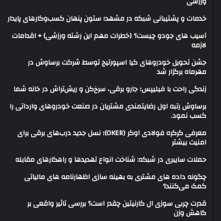
ورزشی
خدمات و پشتیبانی شبکه در مشهد؛ ستون پنهان کسب‌وکارهای پایدار
آسیب های جودو چیست؟ (خطرات مهم این رشته ورزشی) + اقدامات
لازمه
جشن تحویل خودروهای کیا اسپورتیج توسط شرکت برساوش در
مهرماه برگزار شد
زندگی راحت با فیلیپس؛ جارو برقی، سرخ‌کن و ریش‌تراش در خانه شما
برساوش رتبه اول رضایتمندی مشتریان در صنعت خودروهای وارداتی را
کسب نمود.
معرفی کرکره فولادی اوکر (OKER)؛ نسل جدید درب‌های برقی برای
امنیت بیشتر
حملات سایبری در شبکه: شناخت انواع تهدیدها و راهکارهای مقابله
چگونه داده های مشتری به بهینه سازی اظهارنامه های مالیاتی
کمک می‌کنند؟
قدرت چربی سوزی ال کارنیتین چقدر است؟ بررسی تاثیر واقعی بر
کاهش وزن