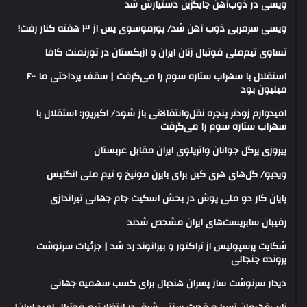
ویسی در ذوب‌آهن جایگزین دستیارش شد
ویسی سرمربی ذوب آهن شد/ پورموسوی پس از ۳ هفته کنار رفت!
تساوی تیم‌ملی فوتبال زنان ایران و ازبکستان در تورنمنت کافا
استقلال با سهراب ستاره سوم را می‌گرفت | سقف پرداختی ما ۶۰۰
میلیون بود
امیدوارم زودتر پنجره نقل‌وانتقالاتی باز شود/ اکبرپور: استقلال با
سهراب ستاره سوم را می‌گرفت
پیروزی پرگل جوانان واترپلوی ایران مقابل عربستان
ویدیو/ گل‌های هری‌ کین برای بایرن مونیخ و تیم ملی انگلیس
پایان کار دو ملی پوش در بخش اسکیت جام جهانی تیراندازی
رقیبان سابریست‌های ایران مشخص شدند
شکایت پرسپولیس از تراکتور و بیرانوند رد شد | جزئیات سرنوشت
پرونده جنجالی
دیدار سرنوشت ساز پسران هندبال برای کسب سهمیه جهانی