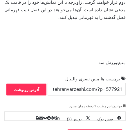
دوم قرار خواهند گرفت. زاویرچه با این نمایش‌ها خود را در قامت یک
مدعی نشان داده است. آن‌ها می‌خواهند در این فصل نایب قهرمانی
فصل گذشته را به قهرمانی تبدیل کنند.
منبع:ورزش سه
برچسب ها
مبین نصری
والیبال
آدرس رونوشت
خواندن این مطلب 1 دقیقه زمان میبرد
فیس بوک
توییتر (X)
ل
ر
چ
ی
ت
پ
ا
ا
ر
V