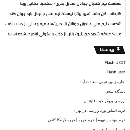
شکست تیم هندبال جوانان مقابل بحرین/ سهمیه جهانی پرید!
کارخانه: الان وقت تغییر پیاتزا نیست/ تیم ملی والیبال باید جبران کند
شکست تیم ملی هندبال جوانان از بحرین/سهمیه جهانی از دست رفت
علت؟ علاقه شدید مورینیو/ رئال از جذب باستونی ناامید نشده است!
پیوندها
Flash USDT
Flash usdt
اجاره زمین تنیس سعادت آباد
باشگاه تنیس
بررسی بروکر لایت فایننس
خرید اسکوربورد ورزشی در تهران
خرید بهترین قهوه | خرید قهوه | قهوه گرنیکا کافی
خرید لوازم کوهنوردی