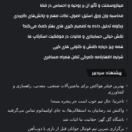
میکروسمنت و تأثیر آن بر روحیه و احساس در فضا
محاسبه وزن ورق استیل: اصول، نکات مهم و چالش‌های کاربردی
چگونه تحلیل داده به تصمیم گیری های بهتر کمک می‌کند؟
نقش حیاتی حسابداری و مالیات در موفقیت استارتاپ ها
همه چیز درباره کفش و کتونی های کپی
شرایط اظهارنامه گمرکی تلفن همراه مسافری
پیشنهاد سردبیر
بهترین فیلتر هواکش برای ماشین‌آلات صنعتی، معدنی، راهسازی و
کشاورزی
تاجرنیا: حال تیم خوب است جز پنجره بسته!
واکنش تند رضاییان به استقلالی‌ها/ به جای اولتیماتوم تماس می‌گرفتید
باشگاه گل گهر: حقانیت ما اثبات شد
برگزاری تمرین تیم فوتبال جوانان قبل از بازی با ذوب‌آهن