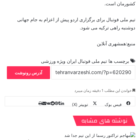
کشورمان است.
تیم ملی فوتبال برای برگزاری اردو پیش از اعزام به جام جهانی
دوشنبه راهی ترکیه می شود.
منبع:همشهری آنلاین
برچسب ها
تیم ملی فوتبال ایران
ویژه ورزشی
آدرس رونوشت
خواندن این مطلب 1 دقیقه زمان میبرد
فیس بوک
توییتر (X)
ل
ر
چ
ی
ت
پ
ا
ا
ر
V
ن
ا
ی
ی
د
K
پ
نوشته های مشابه
ا
د
ک
م
o
ن‌
ب
ت
ی
ن
د
n
ی
ل
ا
t
ر
ت