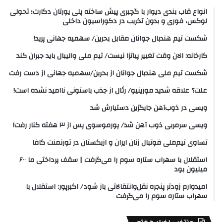
انواع قاب بندی دیوار با گچبری پیش ساخته پلی یورتان دکارت؛ تحولی
لوکس، فوری و بدون تخریب در دکوراسیون داخلی
شکست تیم هندبال جوانان مقابل بحرین/ سهمیه جهانی پرید!
کارخانه: الان وقت تغییر پیاتزا نیست/ تیم ملی والیبال باید جبران کند
شکست تیم ملی هندبال جوانان از بحرین/سهمیه جهانی از دست رفت
علت؟ علاقه شدید مورینیو/ رئال از جذب باستونی ناامید نشده است!
ویسی در ذوب‌آهن جایگزین دستیارش شد
ویسی سرمربی ذوب آهن شد/ پورموسوی پس از ۳ هفته کنار رفت!
تساوی تیم‌ملی فوتبال زنان ایران و ازبکستان در تورنمنت کافا
استقلال با سهراب ستاره سوم را می‌گرفت | سقف پرداختی ما ۶۰۰
میلیون بود
امیدوارم زودتر پنجره نقل‌وانتقالاتی باز شود/ اکبرپور: استقلال با
سهراب ستاره سوم را می‌گرفت