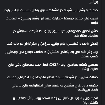
ورزشی
خدمات و پشتیبانی شبکه در مشهد؛ ستون پنهان کسب‌وکارهای پایدار
آسیب های جودو چیست؟ (خطرات مهم این رشته ورزشی) + اقدامات
لازمه
جشن تحویل خودروهای کیا اسپورتیج توسط شرکت برساوش در
مهرماه برگزار شد
زندگی راحت با فیلیپس؛ جارو برقی، سرخ‌کن و ریش‌تراش در خانه شما
برساوش رتبه اول رضایتمندی مشتریان در صنعت خودروهای وارداتی را
کسب نمود.
معرفی کرکره فولادی اوکر (OKER)؛ نسل جدید درب‌های برقی برای
امنیت بیشتر
حملات سایبری در شبکه: شناخت انواع تهدیدها و راهکارهای مقابله
چگونه داده های مشتری به بهینه سازی اظهارنامه های مالیاتی
کمک می‌کنند؟
قدرت چربی سوزی ال کارنیتین چقدر است؟ بررسی تاثیر واقعی بر
کاهش وزن