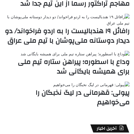
مهاجم تراکتور رسما از این تیم جدا شد
ر
a
م
ن
س
k
ه
ت
t
e
رافائل ۱۹ هندبالیست‌ را به اردو فراخواند/ دو
دیدار دوستانه ملی‌پوشان با تیم ملی عراق
وداع با اسطوره؛ پیراهن ستاره تیم ملی
برای همیشه بایگانی شد
پیولی: قهرمانی در لیگ نخبگان را
می‌خواهیم
آخرین اخبار