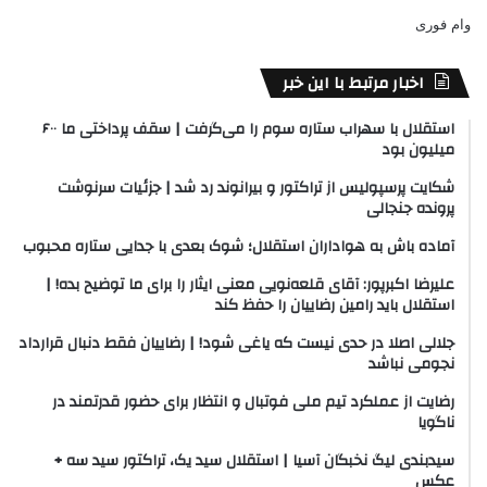
وام فوری
اخبار مرتبط با این خبر
استقلال با سهراب ستاره سوم را می‌گرفت | سقف پرداختی ما ۶۰۰
میلیون بود
شکایت پرسپولیس از تراکتور و بیرانوند رد شد | جزئیات سرنوشت
پرونده جنجالی
آماده باش به هواداران استقلال؛ شوک بعدی با جدایی ستاره محبوب
علیرضا اکبرپور: آقای قلعه‌نویی معنی ایثار را برای ما توضیح بده! |
استقلال باید رامین رضاییان را حفظ کند
جلالی اصلا در حدی نیست که یاغی شود! | رضاییان فقط دنبال قرارداد
نجومی نباشد
رضایت از عملکرد تیم ملی فوتبال و انتظار برای حضور قدرتمند در
ناگویا
سیدبندی لیگ نخبگان آسیا | استقلال سید یک،‌ تراکتور سید سه +
عکس