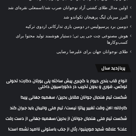
اولین مدال طلای کشتی آزاد نوجوانان ضرب شد/اسمعلی نقره‌ای شد
البرز میزبان لیگ پرهیجان تکواندو شد
دومین برد پرسپولیس در دومین بازی تدارکاتی اردوی ترکیه
هوش مصنوعی چت جی پی تی؛ دستیار هوشمند تولید محتوا برای
کسب‌وکارها
طلای نوجوانان جهان برای علیرضا رضایی
پربازدید سال
انواع قاب بندی دیوار با گچبری پیش ساخته پلی یورتان دکارت؛ تحولی
لوکس، فوری و بدون تخریب در دکوراسیون داخلی
شکست تیم هندبال جوانان مقابل بحرین/ سهمیه جهانی پرید!
کارخانه: الان وقت تغییر پیاتزا نیست/ تیم ملی والیبال باید جبران کند
شکست تیم ملی هندبال جوانان از بحرین/سهمیه جهانی از دست رفت
علت؟ علاقه شدید مورینیو/ رئال از جذب باستونی ناامید نشده است!