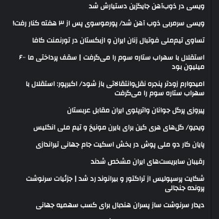
ویسی در ذوب‌آهن جایگزین دستیارش شد
ویسی سرمربی ذوب آهن شد/ پورموسوی پس از ۳ هفته کنار رفت!
تساوی تیم‌ملی فوتبال زنان ایران و ازبکستان در تورنمنت کافا
استقلال با سهراب ستاره سوم را می‌گرفت | سقف پرداختی ما ۶۰۰
میلیون بود
امیدوارم زودتر پنجره نقل‌وانتقالاتی باز شود/ اکبرپور: استقلال با
سهراب ستاره سوم را می‌گرفت
پیروزی پرگل جوانان واترپلوی ایران مقابل عربستان
ویدیو/ گل‌های هری‌ کین برای بایرن مونیخ و تیم ملی انگلیس
پایان کار دو ملی پوش در بخش اسکیت جام جهانی تیراندازی
رقیبان سابریست‌های ایران مشخص شدند
شکایت پرسپولیس از تراکتور و بیرانوند رد شد | جزئیات سرنوشت
پرونده جنجالی
دیدار سرنوشت ساز پسران هندبال برای کسب سهمیه جهانی