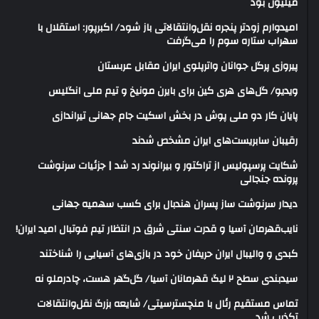
میلیون بود
امیدوارم زودتر پنجره نقل‌وانتقالاتی باز شود/ اکبرپور: استقلال با
سهراب ستاره سوم را می‌گرفت
پیروزی پرگل جوانان واترپلوی ایران مقابل عربستان
ویدیو/ گل‌های هری‌ کین برای بایرن مونیخ و تیم ملی انگلیس
پایان کار دو ملی پوش در بخش اسکیت جام جهانی تیراندازی
رقیبان سابریست‌های ایران مشخص شدند
شکایت پرسپولیس از تراکتور و بیرانوند رد شد | جزئیات سرنوشت
پرونده جنجالی
دیدار سرنوشت ساز پسران هندبال برای کسب سهمیه جهانی
نایب‌قهرمان آسیا و قدرت سنتی شرق در انتظار تیم فوتبال امید ایران!
کبدی و والیبال ایران حریفان خود در بازی‌های آسیایی را شناختند
سیدبندی سطح ۲ لیگ قهرمانان آسیا/ گل‌گهر هست، چادرملو نه
تماس مستقیم رئال با منچسترسیتی/ شایعه بزرگ نقل‌وانتقالات
تکذیب شد