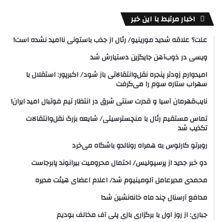
اخبار مرتبط با این خبر
علت؟ علاقه شدید مورینیو/ رئال از جذب باستونی ناامید نشده است!
ویسی در ذوب‌آهن جایگزین دستیارش شد
امیدوارم زودتر پنجره نقل‌وانتقالاتی باز شود/ اکبرپور: استقلال با
سهراب ستاره سوم را می‌گرفت
نایب‌قهرمان آسیا و قدرت سنتی شرق در انتظار تیم فوتبال امید ایران!
تماس مستقیم رئال با منچسترسیتی/ شایعه بزرگ نقل‌وانتقالات
تکذیب شد
روبرتو کارلوس به همراه رونالدو باشگاه می‌خرد
دو خبر جدید از پرسپولیس/ احتمال محرومیت بیرانوند پابرجاست
محمدی مدیرعامل آلومینیوم شد/ اعلام اعضای هیئت‌ مدیره
مدافع آرسنال چند ماه خانه‌نشین شد!
جباری: از روز اول با برگزاری بازی پلی آف مخالف بودیم