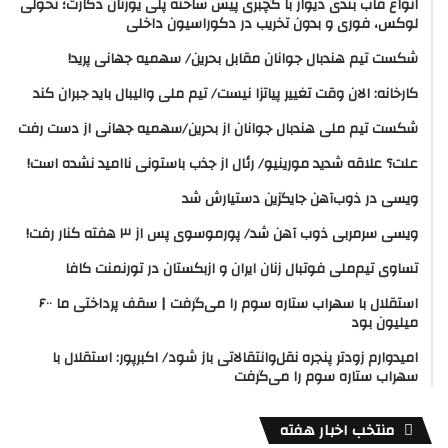
انواع قاب بندی دیوار با گچبری پیش ساخته پلی یورتان دکارت؛ تحولی
لوکس، فوری و بدون تخریب در دکوراسیون داخلی
شکست تیم هندبال جوانان مقابل بحرین/ سهمیه جهانی پرید!
کارخانه: الان وقت تغییر پیاتزا نیست/ تیم ملی والیبال باید جبران کند
شکست تیم ملی هندبال جوانان از بحرین/سهمیه جهانی از دست رفت
علت؟ علاقه شدید مورینیو/ رئال از جذب باستونی ناامید نشده است!
ویسی در ذوب‌آهن جایگزین دستیارش شد
ویسی سرمربی ذوب آهن شد/ پورموسوی پس از ۳ هفته کنار رفت!
تساوی تیم‌ملی فوتبال زنان ایران و ازبکستان در تورنمنت کافا
استقلال با سهراب ستاره سوم را می‌گرفت | سقف پرداختی ما ۶۰۰
میلیون بود
امیدوارم زودتر پنجره نقل‌وانتقالاتی باز شود/ اکبرپور: استقلال با
سهراب ستاره سوم را می‌گرفت
منتخب اخبار هفته