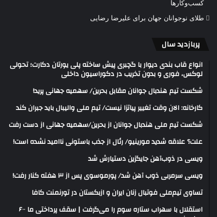
کسب‌وکارها
طلای نوجوانان جهان برای علیرضا رضایی
پربازدید سال
انواع قاب بندی دیوار با گچبری پیش ساخته پلی یورتان دکارت؛ تحولی
لوکس، فوری و بدون تخریب در دکوراسیون داخلی
شکست تیم هندبال جوانان مقابل بحرین/ سهمیه جهانی پرید!
کارخانه: الان وقت تغییر پیاتزا نیست/ تیم ملی والیبال باید جبران کند
شکست تیم ملی هندبال جوانان از بحرین/سهمیه جهانی از دست رفت
علت؟ علاقه شدید مورینیو/ رئال از جذب باستونی ناامید نشده است!
ویسی در ذوب‌آهن جایگزین دستیارش شد
ویسی سرمربی ذوب آهن شد/ پورموسوی پس از ۳ هفته کنار رفت!
تساوی تیم‌ملی فوتبال زنان ایران و ازبکستان در تورنمنت کافا
استقلال با سهراب ستاره سوم را می‌گرفت | سقف پرداختی ما ۶۰۰