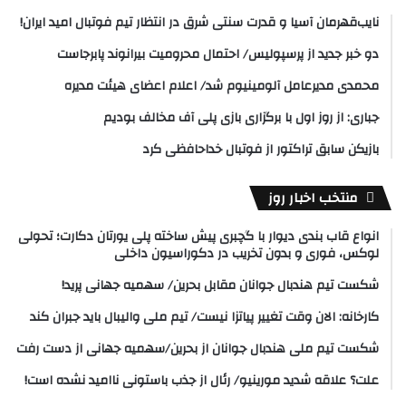
نایب‌قهرمان آسیا و قدرت سنتی شرق در انتظار تیم فوتبال امید ایران!
دو خبر جدید از پرسپولیس/ احتمال محرومیت بیرانوند پابرجاست
محمدی مدیرعامل آلومینیوم شد/ اعلام اعضای هیئت‌ مدیره
جباری: از روز اول با برگزاری بازی پلی آف مخالف بودیم
بازیکن سابق تراکتور از فوتبال خداحافظی کرد
منتخب اخبار روز
انواع قاب بندی دیوار با گچبری پیش ساخته پلی یورتان دکارت؛ تحولی
لوکس، فوری و بدون تخریب در دکوراسیون داخلی
شکست تیم هندبال جوانان مقابل بحرین/ سهمیه جهانی پرید!
کارخانه: الان وقت تغییر پیاتزا نیست/ تیم ملی والیبال باید جبران کند
شکست تیم ملی هندبال جوانان از بحرین/سهمیه جهانی از دست رفت
علت؟ علاقه شدید مورینیو/ رئال از جذب باستونی ناامید نشده است!