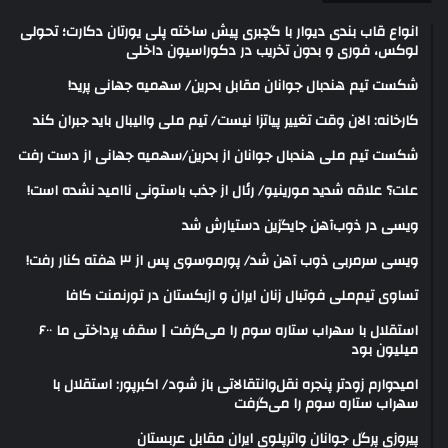
انواع قاب بندی دیوار با گچبری پیش ساخته پلی یورتان دکارت؛ تحولی
لوکس، فوری و بدون تخریب در دکوراسیون داخلی
شکست تیم هندبال جوانان مقابل بحرین/ سهمیه جهانی پرید!
کارخانه: الان وقت تغییر پیاتزا نیست/ تیم ملی والیبال باید جبران کند
شکست تیم ملی هندبال جوانان از بحرین/سهمیه جهانی از دست رفت
علت؟ علاقه شدید مورینیو/ رئال از جذب باستونی ناامید نشده است!
ویسی در ذوب‌آهن جایگزین دستیارش شد
ویسی سرمربی ذوب آهن شد/ پورموسوی پس از ۳ هفته کنار رفت!
تساوی تیم‌ملی فوتبال زنان ایران و ازبکستان در تورنمنت کافا
استقلال با سهراب ستاره سوم را می‌گرفت | سقف پرداختی ما ۶۰۰
میلیون بود
امیدوارم زودتر پنجره نقل‌وانتقالاتی باز شود/ اکبرپور: استقلال با
سهراب ستاره سوم را می‌گرفت
پیروزی پرگل جوانان واترپلوی ایران مقابل عربستان