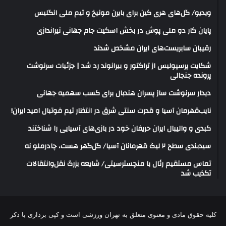
ویدیو/ گل‌های هری‌ کین برای بایرن مونیخ و تیم ملی انگلیس
پایان کار دو ملی پوش در بخش اسکیت جام جهانی تیراندازی
رقیبان سابریست‌های ایران مشخص شدند
شکایت پرسپولیس از تراکتور و بیرانوند رد شد | جزئیات سرنوشت
پرونده جنجالی
دیدار سرنوشت ساز پسران هندبال برای کسب سهمیه جهانی
نایب‌قهرمان آسیا و قدرت سنتی شرق در انتظار تیم فوتبال امید ایران!
کبدی و والیبال ایران حریفان خود در بازی‌های آسیایی را شناختند
سیدبندی سطح ۲ لیگ قهرمانان آسیا/ گل‌گهر هست، چادرملو نه
تماس مستقیم رئال با منچسترسیتی/ شایعه بزرگ نقل‌وانتقالات
تکذیب شد
کلیه حقوق مادی و معنوی متعلق به تهران ورزشی است و کپی برداری با ذکر