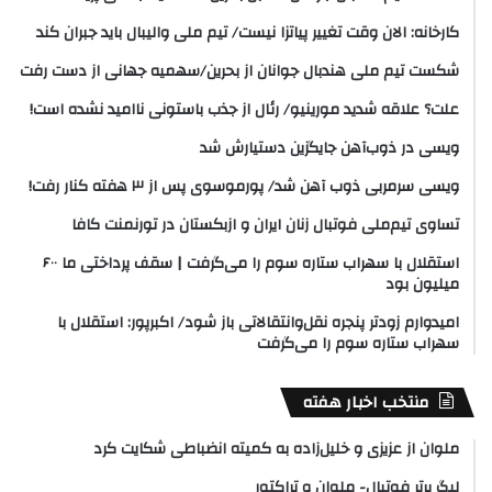
کارخانه: الان وقت تغییر پیاتزا نیست/ تیم ملی والیبال باید جبران کند
شکست تیم ملی هندبال جوانان از بحرین/سهمیه جهانی از دست رفت
علت؟ علاقه شدید مورینیو/ رئال از جذب باستونی ناامید نشده است!
ویسی در ذوب‌آهن جایگزین دستیارش شد
ویسی سرمربی ذوب آهن شد/ پورموسوی پس از ۳ هفته کنار رفت!
تساوی تیم‌ملی فوتبال زنان ایران و ازبکستان در تورنمنت کافا
استقلال با سهراب ستاره سوم را می‌گرفت | سقف پرداختی ما ۶۰۰
میلیون بود
امیدوارم زودتر پنجره نقل‌وانتقالاتی باز شود/ اکبرپور: استقلال با
سهراب ستاره سوم را می‌گرفت
منتخب اخبار هفته
ملوان از عزیزی و خلیل‌زاده به کمیته انضباطی شکایت کرد
لیگ برتر فوتبال- ملوان و تراکتور