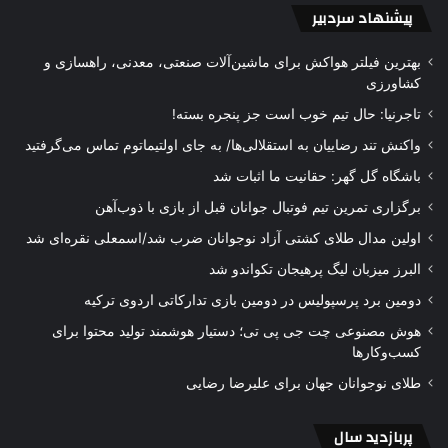
پیشنهاد سردبیر
بهترین فیلتر هواکش برای ماشین‌آلات صنعتی، معدنی، راهسازی و
کشاورزی
تاجرنیا: حال تیم خوب است جز پنجره بسته!
واکنش تند رضاییان به استقلالی‌ها/ به جای اولتیماتوم تماس می‌گرفتید
باشگاه گل گهر: حقانیت ما اثبات شد
برگزاری تمرین تیم فوتبال جوانان قبل از بازی با ذوب‌آهن
اولین مدال طلای کشتی آزاد نوجوانان ضرب شد/اسمعلی نقره‌ای شد
البرز میزبان لیگ پرهیجان تکواندو شد
دومین برد پرسپولیس در دومین بازی تدارکاتی اردوی ترکیه
هوش مصنوعی چت جی پی تی؛ دستیار هوشمند تولید محتوا برای
کسب‌وکارها
طلای نوجوانان جهان برای علیرضا رضایی
پربازدید سال