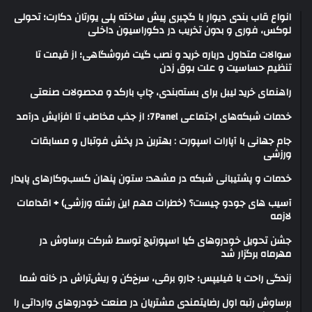
انواع قاب بندی دیوار با گچبری پیش ساخته پلی یورتان دکارت؛ تحولی
لوکس، فوری و بدون تخریب در دکوراسیون داخلی
سوالات متداول درباره خرید و نصب گیت فروشگاهی؛ از قیمت تا
تنظیم حساسیت و علت بوق زدن
راهنمای خرید لیبل برای بسته‌بندی، چاپ بارکد و محصولات صنعتی
خدمات شبکه‌های اجتماعی 7Panel؛ از جذب مخاطب تا افزایش درآمد
جام جهانی با آپارات اسپورت : بهترین در پخش فوتبال و مسابقات
ورزشی
خدمات و پشتیبانی شبکه در مشهد؛ ستون پنهان کسب‌وکارهای پایدار
آسیب های جودو چیست؟ (خطرات مهم این رشته ورزشی) + اقدامات
لازمه
جشن تحویل خودروهای کیا اسپورتیج توسط شرکت برساوش در
مهرماه برگزار شد
زندگی راحت با فیلیپس؛ جارو برقی، سرخ‌کن و ریش‌تراش در خانه شما
برساوش رتبه اول رضایتمندی مشتریان در صنعت خودروهای وارداتی را