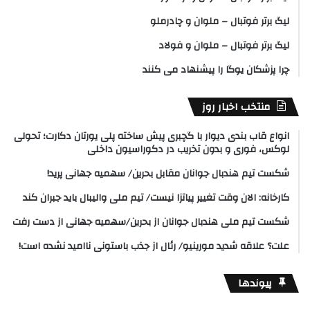
لیگ برتر فوتبال – ملوان و چادرملو
لیگ برتر فوتبال – ملوان و فولاد
چرا پزشکان یوگا را پیشنهاد می کنند
منتخب اخبار روز
انواع قاب بندی دیوار با گچبری پیش ساخته پلی یورتان دکارت؛ تحولی
لوکس، فوری و بدون تخریب در دکوراسیون داخلی
شکست تیم هندبال جوانان مقابل بحرین/ سهمیه جهانی پرید!
کارخانه: الان وقت تغییر پیاتزا نیست/ تیم ملی والیبال باید جبران کند
شکست تیم ملی هندبال جوانان از بحرین/سهمیه جهانی از دست رفت
علت؟ علاقه شدید مورینیو/ رئال از جذب باستونی ناامید نشده است!
پیوندها