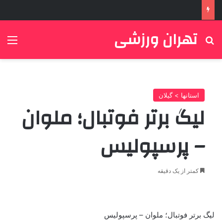
تهران ورزشی
جستجو برای
منو
استانها > گیلان
لیگ برتر فوتبال؛ ملوان
– پرسپولیس
کمتر از یک دقیقه
لیگ برتر فوتبال؛ ملوان – پرسپولیس