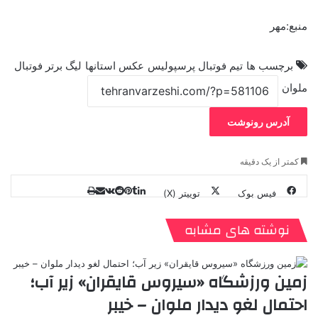
منبع:مهر
برچسب ها
تیم فوتبال پرسپولیس
عکس استانها
لیگ برتر فوتبال
ملوان
آدرس رونوشت
کمتر از یک دقیقه
فیس بوک
توییتر (X)
ل
ر
چ
ی
ت
پ
ا
ا
ر
V
ن
ا
ی
ی
د
K
پ
نوشته های مشابه
ا
د
ک
م
o
ن‌
ب
ت
ی
ن
د
n
ی
ل
ا
t
ر
ت
زمین ورزشگاه «سیروس قایقران» زیر آب؛
ر
a
م
ن
س
احتمال لغو دیدار ملوان – خیبر
k
ه
ت
t