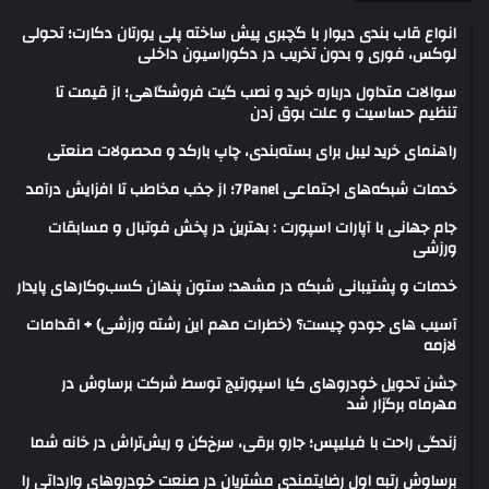
انواع قاب بندی دیوار با گچبری پیش ساخته پلی یورتان دکارت؛ تحولی
لوکس، فوری و بدون تخریب در دکوراسیون داخلی
سوالات متداول درباره خرید و نصب گیت فروشگاهی؛ از قیمت تا
تنظیم حساسیت و علت بوق زدن
راهنمای خرید لیبل برای بسته‌بندی، چاپ بارکد و محصولات صنعتی
خدمات شبکه‌های اجتماعی 7Panel؛ از جذب مخاطب تا افزایش درآمد
جام جهانی با آپارات اسپورت : بهترین در پخش فوتبال و مسابقات
ورزشی
خدمات و پشتیبانی شبکه در مشهد؛ ستون پنهان کسب‌وکارهای پایدار
آسیب های جودو چیست؟ (خطرات مهم این رشته ورزشی) + اقدامات
لازمه
جشن تحویل خودروهای کیا اسپورتیج توسط شرکت برساوش در
مهرماه برگزار شد
زندگی راحت با فیلیپس؛ جارو برقی، سرخ‌کن و ریش‌تراش در خانه شما
برساوش رتبه اول رضایتمندی مشتریان در صنعت خودروهای وارداتی را