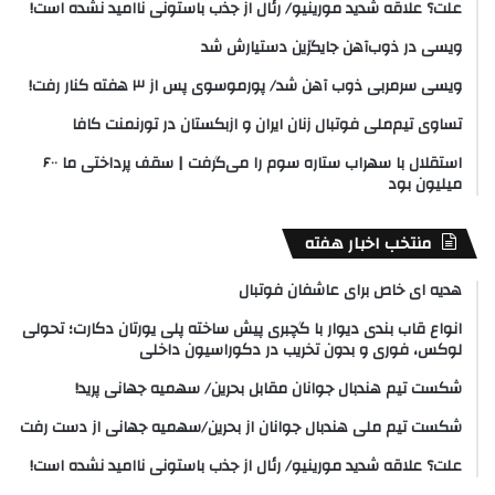
علت؟ علاقه شدید مورینیو/ رئال از جذب باستونی ناامید نشده است!
ویسی در ذوب‌آهن جایگزین دستیارش شد
ویسی سرمربی ذوب آهن شد/ پورموسوی پس از ۳ هفته کنار رفت!
تساوی تیم‌ملی فوتبال زنان ایران و ازبکستان در تورنمنت کافا
استقلال با سهراب ستاره سوم را می‌گرفت | سقف پرداختی ما ۶۰۰
میلیون بود
منتخب اخبار هفته
هدیه ای خاص برای عاشفان فوتبال
انواع قاب بندی دیوار با گچبری پیش ساخته پلی یورتان دکارت؛ تحولی
لوکس، فوری و بدون تخریب در دکوراسیون داخلی
شکست تیم هندبال جوانان مقابل بحرین/ سهمیه جهانی پرید!
شکست تیم ملی هندبال جوانان از بحرین/سهمیه جهانی از دست رفت
علت؟ علاقه شدید مورینیو/ رئال از جذب باستونی ناامید نشده است!