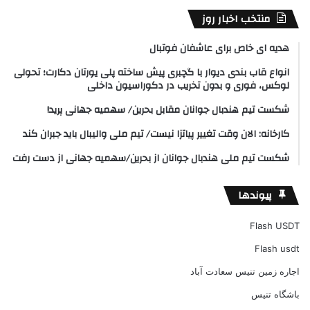
منتخب اخبار روز
هدیه ای خاص برای عاشفان فوتبال
انواع قاب بندی دیوار با گچبری پیش ساخته پلی یورتان دکارت؛ تحولی
لوکس، فوری و بدون تخریب در دکوراسیون داخلی
شکست تیم هندبال جوانان مقابل بحرین/ سهمیه جهانی پرید!
کارخانه: الان وقت تغییر پیاتزا نیست/ تیم ملی والیبال باید جبران کند
شکست تیم ملی هندبال جوانان از بحرین/سهمیه جهانی از دست رفت
پیوندها
Flash USDT
Flash usdt
اجاره زمین تنیس سعادت آباد
باشگاه تنیس