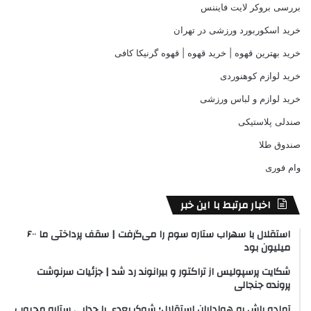
بررسی بروکر لایت فایننس
خرید اسکوربورد ورزشی در تهران
خرید بهترین قهوه | خرید قهوه | قهوه گرنیکا کافی
خرید لوازم کوهنوردی
خرید لوازم و لباس ورزشی
صندلی پلاستیکی
صندوق طلا
وام فوری
اخبار مرتبط با این خبر
استقلال با سهراب ستاره سوم را می‌گرفت | سقف پرداختی ما ۶۰۰
میلیون بود
شکایت پرسپولیس از تراکتور و بیرانوند رد شد | جزئیات سرنوشت
پرونده جنجالی
آماده باش به هواداران استقلال؛ شوک بعدی با جدایی ستاره محبوب