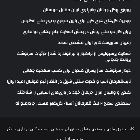
پیروزی پرگل جوانان واترپلوی ایران مقابل عربستان
ویدیو/ گل‌های هری‌ کین برای بایرن مونیخ و تیم ملی انگلیس
پایان کار دو ملی پوش در بخش اسکیت جام جهانی تیراندازی
رقیبان سابریست‌های ایران مشخص شدند
شکایت پرسپولیس از تراکتور و بیرانوند رد شد | جزئیات سرنوشت
پرونده جنجالی
دیدار سرنوشت ساز پسران هندبال برای کسب سهمیه جهانی
نایب‌قهرمان آسیا و قدرت سنتی شرق در انتظار تیم فوتبال امید ایران!
کبدی و والیبال ایران حریفان خود در بازی‌های آسیایی را شناختند
سیدبندی سطح ۲ لیگ قهرمانان آسیا/ گل‌گهر هست، چادرملو نه
کلیه حقوق مادی و معنوی متعلق به تهران ورزشی است و کپی برداری با ذکر
منبع مجاز است