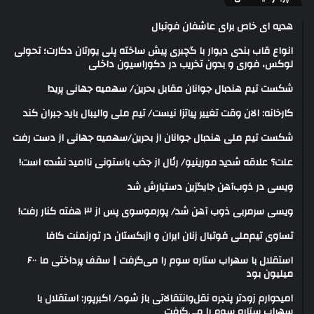
هدیه ای خاص برای عاشفان فوتبال
انواع قاب بندی دیوار با گچبری پیش ساخته پلی یورتان دکارت؛ تحولی
لوکس، فوری و بدون تخریب در دکوراسیون داخلی
شکست تیم هندبال جوانان مقابل بحرین/ سهمیه جهانی پرید!
کارخانه: الان وقت تغییر پیاتزا نیست/ تیم ملی والیبال باید جبران کند
شکست تیم ملی هندبال جوانان از بحرین/سهمیه جهانی از دست رفت
علت؟ علاقه شدید مورینیو/ رئال از جذب باستونی ناامید نشده است!
ویسی در ذوب‌آهن جایگزین دستیارش شد
ویسی سرمربی ذوب آهن شد/ پورموسوی پس از ۳ هفته کنار رفت!
تساوی تیم‌ملی فوتبال زنان ایران و ازبکستان در تورنمنت کافا
استقلال با سهراب ستاره سوم را می‌گرفت | سقف پرداختی ما ۶۰۰
میلیون بود
امیدوارم زودتر پنجره نقل‌وانتقالاتی باز شود/ اکبرپور: استقلال با
سهراب ستاره سوم را می‌گرفت