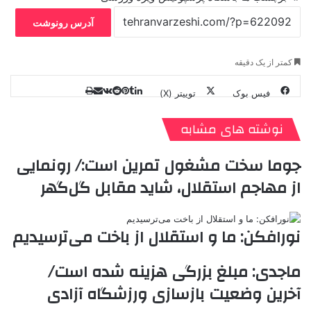
آدرس رونوشت
کمتر از یک دقیقه
فیس بوک
توییتر (X)
ل
ر
چ
ی
ت
پ
ا
ا
ر
V
ن
ا
ی
ی
د
K
پ
نوشته های مشابه
ا
د
ک
م
o
ن‌
ب
ت
ی
ن
د
n
جوما سخت مشغول تمرین است:/ رونمایی
ی
ل
ا
t
ر
ت
از مهاجم استقلال، شاید مقابل گل‌گهر
ر
a
م
ن
س
k
ه
ت
t
e
نورافکن: ما و استقلال از باخت می‌ترسیدیم
ماجدی: مبلغ بزرگی هزینه شده است/
آخرین وضعیت بازسازی ورزشگاه آزادی