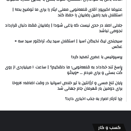
علیرضا اکبرپور: آقای قلعه‌نویی معنی ایثار را برای ما توضیح بده! |
استقلال باید رامین رضاییان را حفظ کند
جلالی اصلا در حدی نیست که یاغی شود! | رضاییان فقط دنبال قرارداد
نجومی نباشد
سیدبندی لیگ نخبگان آسیا | استقلال سید یک،‌ تراکتور سید سه +
عکس
پرسپولیس با عمری تمدید کرد!
پاسخ تند خداداد به قلعه‌نویی؛ ما دلقکیم؟ | ساعت ۱۰ میلیاردی از روی
کُت بستی و برای مردم … +‌ویدئو
پایان تلخ مسی و آرژانتین با تیر خلاص اسپانیا در وقت اضافه؛ لاروخا
برای دومین بار قهرمان جام جهانی شد
چرا تارتار اصرار به جذب اخباری دارد؟
کسب و کار