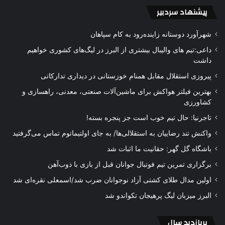
پیشنهاد سردبیر
شهرآورد دوستانه زاینده‌رود به کام سپاهان
داعی:تیم های والیبال بیشتری از البرز در لیگ‌های کشوری خواهیم
داشت
پیروزی استقلال مقابل همنام خوزستانی در دیداری تدارکاتی
بهترین فیلتر هواکش برای ماشین‌آلات صنعتی، معدنی، راهسازی و
کشاورزی
تاجرنیا: حال تیم خوب است جز پنجره بسته!
واکنش تند رضاییان به استقلالی‌ها/ به جای اولتیماتوم تماس می‌گرفتید
باشگاه گل گهر: حقانیت ما اثبات شد
برگزاری تمرین تیم فوتبال جوانان قبل از بازی با ذوب‌آهن
اولین مدال طلای کشتی آزاد نوجوانان ضرب شد/اسمعلی نقره‌ای شد
البرز میزبان لیگ پرهیجان تکواندو شد
پربازدید سال