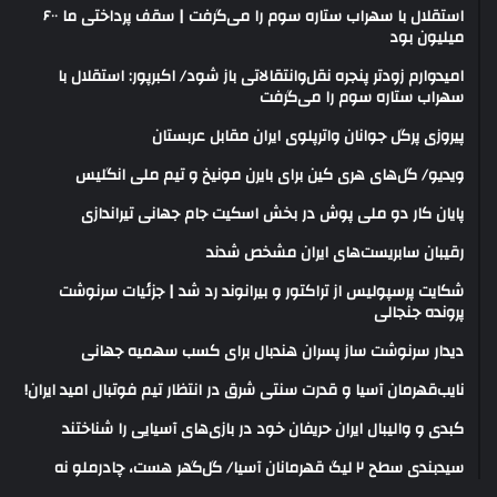
استقلال با سهراب ستاره سوم را می‌گرفت | سقف پرداختی ما ۶۰۰
میلیون بود
امیدوارم زودتر پنجره نقل‌وانتقالاتی باز شود/ اکبرپور: استقلال با
سهراب ستاره سوم را می‌گرفت
پیروزی پرگل جوانان واترپلوی ایران مقابل عربستان
ویدیو/ گل‌های هری‌ کین برای بایرن مونیخ و تیم ملی انگلیس
پایان کار دو ملی پوش در بخش اسکیت جام جهانی تیراندازی
رقیبان سابریست‌های ایران مشخص شدند
شکایت پرسپولیس از تراکتور و بیرانوند رد شد | جزئیات سرنوشت
پرونده جنجالی
دیدار سرنوشت ساز پسران هندبال برای کسب سهمیه جهانی
نایب‌قهرمان آسیا و قدرت سنتی شرق در انتظار تیم فوتبال امید ایران!
کبدی و والیبال ایران حریفان خود در بازی‌های آسیایی را شناختند
سیدبندی سطح ۲ لیگ قهرمانان آسیا/ گل‌گهر هست، چادرملو نه