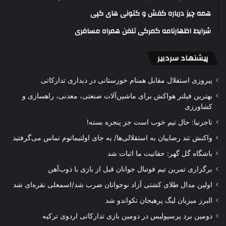
همه چیز درباره کفش و کتونی های کپی
شرایط اظهارنامه گمرکی تلفن همراه مسافری
پیشنهاد سردبیر
پیروزی استقلال مقابل همنام خوزستانی در دیداری تدارکاتی
بهترین فیلتر هواکش برای ماشین‌آلات صنعتی، معدنی، راهسازی و
کشاورزی
تاجرنیا: حال تیم خوب است جز پنجره بسته!
واکنش تند رضاییان به استقلالی‌ها/ به جای اولتیماتوم تماس می‌گرفتید
باشگاه گل گهر: حقانیت ما اثبات شد
برگزاری تمرین تیم فوتبال جوانان قبل از بازی با ذوب‌آهن
اولین مدال طلای کشتی آزاد نوجوانان ضرب شد/اسمعلی نقره‌ای شد
البرز میزبان لیگ پرهیجان تکواندو شد
دومین برد پرسپولیس در دومین بازی تدارکاتی اردوی ترکیه