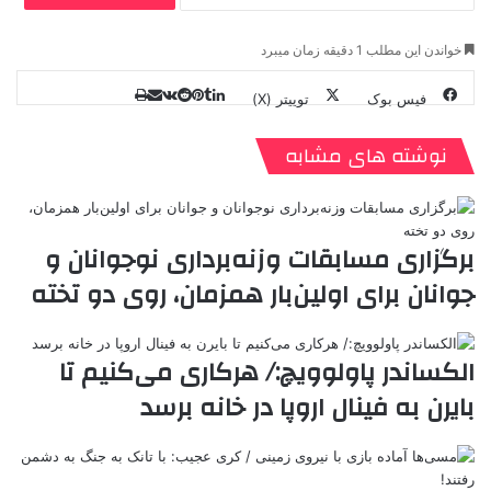
خواندن این مطلب 1 دقیقه زمان میبرد
فیس بوک
توییتر (X)
ل
ر
چ
ی
ت
پ
ا
ا
ر
V
ن
ا
ی
ی
د
K
پ
نوشته های مشابه
ا
د
ک
م
o
ن‌
ب
ت
ی
ن
د
n
ی
ل
ا
t
ر
ت
ر
a
م
ن
س
برگزاری مسابقات وزنه‌برداری نوجوانان و
k
ه
ت
جوانان برای اولین‌بار همزمان، روی دو تخته
t
e
الکساندر پاولوویچ:/ هرکاری می‌کنیم تا
بایرن به فینال اروپا در خانه برسد