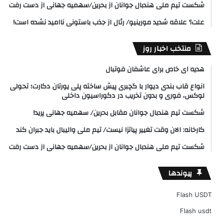
شکست تیم ملی هندبال جوانان از بحرین/سهمیه جهانی از دست رفت
علت؟ علاقه شدید مورینیو/ رئال از جذب باستونی ناامید نشده است!
منتخب اخبار روز
هدیه ای خاص برای عاشفان فوتبال
انواع قاب بندی دیوار با گچبری پیش ساخته پلی یورتان دکارت؛ تحولی
لوکس، فوری و بدون تخریب در دکوراسیون داخلی
شکست تیم هندبال جوانان مقابل بحرین/ سهمیه جهانی پرید!
کارخانه: الان وقت تغییر پیاتزا نیست/ تیم ملی والیبال باید جبران کند
شکست تیم ملی هندبال جوانان از بحرین/سهمیه جهانی از دست رفت
پیوندها
Flash USDT
Flash usdt