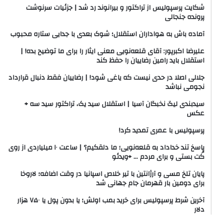
شکایت پرسپولیس از تراکتور و بیرانوند رد شد | جزئیات سرنوشت
پرونده جنجالی
آماده باش به هواداران استقلال؛ شوک بعدی با جدایی ستاره محبوب
علیرضا اکبرپور: آقای قلعه‌نویی معنی ایثار را برای ما توضیح بده! |
استقلال باید رامین رضاییان را حفظ کند
جلالی اصلا در حدی نیست که یاغی شود! | رضاییان فقط دنبال قرارداد
نجومی نباشد
سیدبندی لیگ نخبگان آسیا | استقلال سید یک،‌ تراکتور سید سه +
عکس
پرسپولیس با عمری تمدید کرد!
پاسخ تند خداداد به قلعه‌نویی؛ ما دلقکیم؟ | ساعت ۱۰ میلیاردی از روی
کُت بستی و برای مردم … +‌ویدئو
پایان تلخ مسی و آرژانتین با تیر خلاص اسپانیا در وقت اضافه؛ لاروخا
برای دومین بار قهرمان جام جهانی شد
آخرین شرط پرسپولیس برای خرید بمب اولش؛ یا بدون پول یا ۷۵۰ هزار
دلار