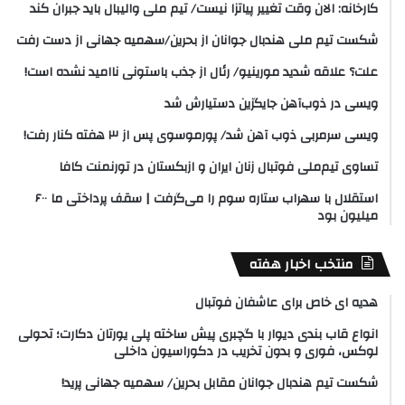
کارخانه: الان وقت تغییر پیاتزا نیست/ تیم ملی والیبال باید جبران کند
شکست تیم ملی هندبال جوانان از بحرین/سهمیه جهانی از دست رفت
علت؟ علاقه شدید مورینیو/ رئال از جذب باستونی ناامید نشده است!
ویسی در ذوب‌آهن جایگزین دستیارش شد
ویسی سرمربی ذوب آهن شد/ پورموسوی پس از ۳ هفته کنار رفت!
تساوی تیم‌ملی فوتبال زنان ایران و ازبکستان در تورنمنت کافا
استقلال با سهراب ستاره سوم را می‌گرفت | سقف پرداختی ما ۶۰۰
میلیون بود
منتخب اخبار هفته
هدیه ای خاص برای عاشفان فوتبال
انواع قاب بندی دیوار با گچبری پیش ساخته پلی یورتان دکارت؛ تحولی
لوکس، فوری و بدون تخریب در دکوراسیون داخلی
شکست تیم هندبال جوانان مقابل بحرین/ سهمیه جهانی پرید!