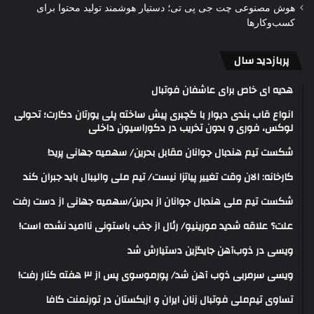
هوش مصنوعی چت جی پی تی؛ دستیار هوشمند تولید محتوا برای
کسب‌وکارها
پربازدید سال
هدیه ای خاص برای عاشفان فوتبال
انواع قاب بندی دیوار با گچبری پیش ساخته پلی یورتان دکارت؛ تحولی
لوکس، فوری و بدون تخریب در دکوراسیون داخلی
شکست تیم هندبال جوانان مقابل بحرین/ سهمیه جهانی پرید!
کارخانه: الان وقت تغییر پیاتزا نیست/ تیم ملی والیبال باید جبران کند
شکست تیم ملی هندبال جوانان از بحرین/سهمیه جهانی از دست رفت
علت؟ علاقه شدید مورینیو/ رئال از جذب باستونی ناامید نشده است!
ویسی در ذوب‌آهن جایگزین دستیارش شد
ویسی سرمربی ذوب آهن شد/ پورموسوی پس از ۳ هفته کنار رفت!
تساوی تیم‌ملی فوتبال زنان ایران و ازبکستان در تورنمنت کافا