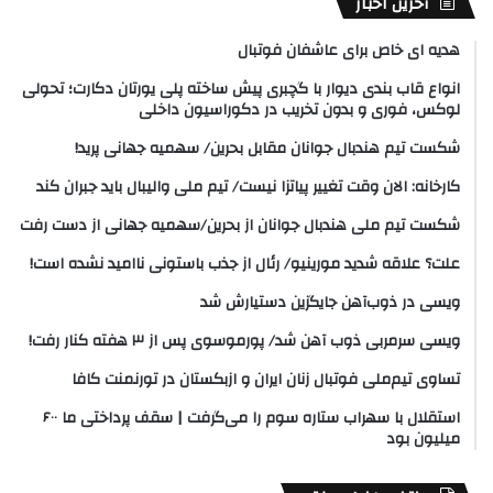
آخرین اخبار
هدیه ای خاص برای عاشفان فوتبال
انواع قاب بندی دیوار با گچبری پیش ساخته پلی یورتان دکارت؛ تحولی
لوکس، فوری و بدون تخریب در دکوراسیون داخلی
شکست تیم هندبال جوانان مقابل بحرین/ سهمیه جهانی پرید!
کارخانه: الان وقت تغییر پیاتزا نیست/ تیم ملی والیبال باید جبران کند
شکست تیم ملی هندبال جوانان از بحرین/سهمیه جهانی از دست رفت
علت؟ علاقه شدید مورینیو/ رئال از جذب باستونی ناامید نشده است!
ویسی در ذوب‌آهن جایگزین دستیارش شد
ویسی سرمربی ذوب آهن شد/ پورموسوی پس از ۳ هفته کنار رفت!
تساوی تیم‌ملی فوتبال زنان ایران و ازبکستان در تورنمنت کافا
استقلال با سهراب ستاره سوم را می‌گرفت | سقف پرداختی ما ۶۰۰
میلیون بود