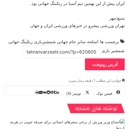
ایران پیش از این نهمین تیم آسیا در رنکینگ جهانی بود.
منبع:مهر
تهران ورزشی پیشرو در خبرهای ورزشی ایران و جهان
برچسب ها
اسلحه سابر
جام جهانی شمشیربازی
رنکینگ جهانی
شمشیر بازی
آدرس رونوشت
خواندن این مطلب 1 دقیقه زمان میبرد
فیس بوک
توییتر (X)
ل
ر
چ
ی
ت
پ
ا
ا
ر
V
ن
ا
ی
ی
د
K
پ
نوشته های مشابه
ا
د
ک
م
o
ن‌
ب
ت
ی
ن
د
n
ی
ل
ا
t
ر
ت