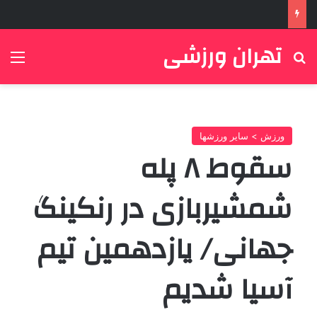
تهران ورزشی
جستجو برای
منو
ورزش > سایر ورزشها
سقوط ۸ پله
شمشیربازی در رنکینگ
جهانی/ یازدهمین تیم
آسیا شدیم