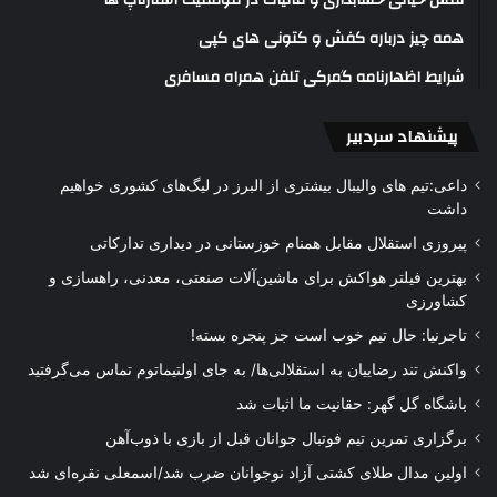
نقش حیاتی حسابداری و مالیات در موفقیت استارتاپ ها
همه چیز درباره کفش و کتونی های کپی
شرایط اظهارنامه گمرکی تلفن همراه مسافری
پیشنهاد سردبیر
داعی:تیم های والیبال بیشتری از البرز در لیگ‌های کشوری خواهیم
داشت
پیروزی استقلال مقابل همنام خوزستانی در دیداری تدارکاتی
بهترین فیلتر هواکش برای ماشین‌آلات صنعتی، معدنی، راهسازی و
کشاورزی
تاجرنیا: حال تیم خوب است جز پنجره بسته!
واکنش تند رضاییان به استقلالی‌ها/ به جای اولتیماتوم تماس می‌گرفتید
باشگاه گل گهر: حقانیت ما اثبات شد
برگزاری تمرین تیم فوتبال جوانان قبل از بازی با ذوب‌آهن
اولین مدال طلای کشتی آزاد نوجوانان ضرب شد/اسمعلی نقره‌ای شد