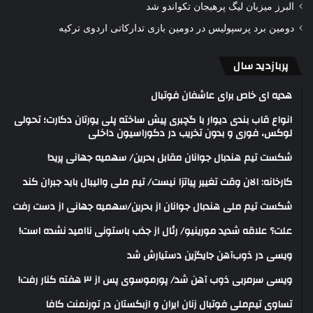
البرز میزبان لیگ پرهیجان تکواندو شد
دومین برد پرسپولیس در دومین بازی تدارکاتی اردوی ترکیه
پربازدید سال
هدیه ای خاص برای عاشفان فوتبال
انواع قاب بندی دیوار با گچبری پیش ساخته پلی یورتان دکارت؛ تحولی
لوکس، فوری و بدون تخریب در دکوراسیون داخلی
شکست تیم هندبال جوانان مقابل بحرین/ سهمیه جهانی پرید!
کارخانه: الان وقت تغییر پیاتزا نیست/ تیم ملی والیبال باید جبران کند
شکست تیم ملی هندبال جوانان از بحرین/سهمیه جهانی از دست رفت
علت؟ علاقه شدید مورینیو/ رئال از جذب باستونی ناامید نشده است!
ویسی در ذوب‌آهن جایگزین دستیارش شد
ویسی سرمربی ذوب آهن شد/ پورموسوی پس از ۳ هفته کنار رفت!
تساوی تیم‌ملی فوتبال زنان ایران و ازبکستان در تورنمنت کافا