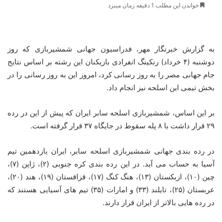
خواندن این مطلب 1 دقیقه زمان میبرد
به گزارش خبرنگار مهر، فدراسیون جهانی شمشیربازی که روز
دوشنبه (۴ خرداد) رنکینگ انفرادی بازیکنان این رشته بر اساس نتایج
جام جهانی مصر را به روز رسانی کرد، امروز این به روز رسانی را در
بخش تیمی این اسلحه نیز انجام داد.
بر این اساس، شمشیربازی اسلحه سابر ایران که پیش از این در رده
۲۹ قرار داشت با ۸ پله سقوط در جایگاه ۳۷ قرار گرفته است.
در رده بندی جهانی شمشیربازی اسلحه سابر، ایران یازدهمین تیم
آسیا به حساب می آید. در این رده بندی کره جنوبی (۲)، ژاپن (۷)،
چین (۱۰)، ازبکستان (۱۳)، هنگ کنگ (۱۷)، قزاقستان (۱۹)، هند (۲۰)،
عربستان (۲۵)، تایلند (۳۳) و امارات (۳۵) تیم های آسیایی هستند که
در رده هایی بالاتر از ایران قرار دارند.