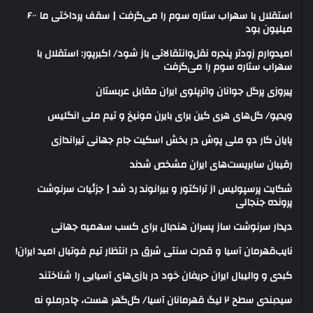
استقلال با سهراب ستاره سوم را می‌گرفت | سقف پرداختی ما ۶۰۰
میلیون بود
امیدوارم زودتر پنجره نقل‌وانتقالاتی باز شود/ اکبرپور: استقلال با
سهراب ستاره سوم را می‌گرفت
پیروزی پرگل جوانان واترپلوی ایران مقابل عربستان
ویدیو/ گل‌های هری‌ کین برای بایرن مونیخ و تیم ملی انگلیس
پایان کار دو ملی پوش در بخش اسکیت جام جهانی تیراندازی
رقیبان سابریست‌های ایران مشخص شدند
شکایت پرسپولیس از تراکتور و بیرانوند رد شد | جزئیات سرنوشت
پرونده جنجالی
دیدار سرنوشت ساز پسران هندبال برای کسب سهمیه جهانی
نایب‌قهرمان آسیا و قدرت سنتی شرق در انتظار تیم فوتبال امید ایران!
کبدی و والیبال ایران حریفان خود در بازی‌های آسیایی را شناختند
سیدبندی سطح ۲ لیگ قهرمانان آسیا/ گل‌گهر هست، چادرملو نه