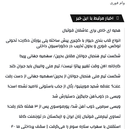
وام فوری
اخبار مرتبط با این خبر
هدیه ای خاص برای عاشفان فوتبال
انواع قاب بندی دیوار با گچبری پیش ساخته پلی یورتان دکارت؛ تحولی
لوکس، فوری و بدون تخریب در دکوراسیون داخلی
شکست تیم هندبال جوانان مقابل بحرین/ سهمیه جهانی پرید!
کارخانه: الان وقت تغییر پیاتزا نیست/ تیم ملی والیبال باید جبران کند
شکست تیم ملی هندبال جوانان از بحرین/سهمیه جهانی از دست رفت
علت؟ علاقه شدید مورینیو/ رئال از جذب باستونی ناامید نشده است!
ویسی در ذوب‌آهن جایگزین دستیارش شد
ویسی سرمربی ذوب آهن شد/ پورموسوی پس از ۳ هفته کنار رفت!
تساوی تیم‌ملی فوتبال زنان ایران و ازبکستان در تورنمنت کافا
استقلال با سهراب ستاره سوم را می‌گرفت | سقف پرداختی ما ۶۰۰