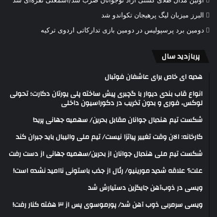
اولین مدال طلای کشتی آزاد نوجوانان ضرب شد/اسمعلی نقره‌ای شد
البرز میزبان لیگ پرهیجان تکواندو شد
دومین برد پرسپولیس در دومین بازی تدارکاتی اردوی ترکیه
پربازدید سال
هدیه ای خاص برای عاشفان فوتبال
انواع قاب بندی دیوار با گچبری پیش ساخته پلی یورتان دکارت؛ تحولی
لوکس، فوری و بدون تخریب در دکوراسیون داخلی
شکست تیم هندبال جوانان مقابل بحرین/ سهمیه جهانی پرید!
کارخانه: الان وقت تغییر پیاتزا نیست/ تیم ملی والیبال باید جبران کند
شکست تیم ملی هندبال جوانان از بحرین/سهمیه جهانی از دست رفت
علت؟ علاقه شدید مورینیو/ رئال از جذب باستونی ناامید نشده است!
ویسی در ذوب‌آهن جایگزین دستیارش شد
ویسی سرمربی ذوب آهن شد/ پورموسوی پس از ۳ هفته کنار رفت!