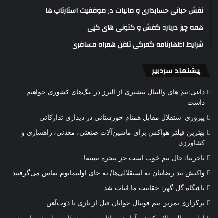
نقش حیاتی حسابداری و مالیات در موفقیت استارتاپ ها
همه چیز درباره کفش و کتونی های کپی
شرایط اظهارنامه گمرکی تلفن همراه مسافری
پیشنهاد سردبیر
داعی:تیم های والیبال بیشتری از البرز در لیگ‌های کشوری خواهیم
داشت
پیروزی استقلال مقابل همنام خوزستانی در دیداری تدارکاتی
بهترین فیلتر هواکش برای ماشین‌آلات صنعتی، معدنی، راهسازی و
کشاورزی
تاجرنیا: حال تیم خوب است جز پنجره بسته!
واکنش تند رضاییان به استقلالی‌ها/ به جای اولتیماتوم تماس می‌گرفتید
باشگاه گل گهر: حقانیت ما اثبات شد
برگزاری تمرین تیم فوتبال جوانان قبل از بازی با ذوب‌آهن