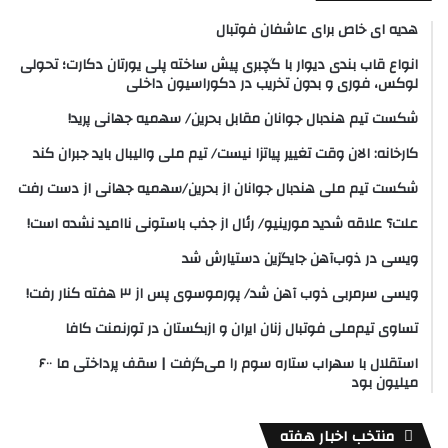
هدیه ای خاص برای عاشفان فوتبال
انواع قاب بندی دیوار با گچبری پیش ساخته پلی یورتان دکارت؛ تحولی
لوکس، فوری و بدون تخریب در دکوراسیون داخلی
شکست تیم هندبال جوانان مقابل بحرین/ سهمیه جهانی پرید!
کارخانه: الان وقت تغییر پیاتزا نیست/ تیم ملی والیبال باید جبران کند
شکست تیم ملی هندبال جوانان از بحرین/سهمیه جهانی از دست رفت
علت؟ علاقه شدید مورینیو/ رئال از جذب باستونی ناامید نشده است!
ویسی در ذوب‌آهن جایگزین دستیارش شد
ویسی سرمربی ذوب آهن شد/ پورموسوی پس از ۳ هفته کنار رفت!
تساوی تیم‌ملی فوتبال زنان ایران و ازبکستان در تورنمنت کافا
استقلال با سهراب ستاره سوم را می‌گرفت | سقف پرداختی ما ۶۰۰
میلیون بود
منتخب اخبار هفته