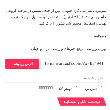
سرمربی تیم ملی کره جنوبی، پس از حذف تیمش در مرحله گروهی
جام جهانی ۲۰۲۶ (با ۳ امتیاز) استعفا کرد و به دلیل موج گسترده
تهدید و انتقادها، مجبور شد کشور را ترک کند.
منبع:ایسنا
تهران ورزشی مرجع خبرهای ورزشی ایران و جهان
آدرس رونوشت
کمتر از یک دقیقه
فیس بوک
توییتر (X)
ل
ر
چ
ی
ت
پ
ا
ا
ر
V
ن
ا
ی
ی
د
K
پ
نوشته های مشابه
ا
د
ک
م
o
ن‌
ب
ت
ی
ن
د
n