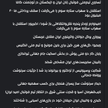
تساوی تیم‌ملی فوتبال زنان ایران و ازبکستان در تورنمنت کافا
استقلال با سهراب ستاره سوم را می‌گرفت | سقف پرداختی ما ۶۰۰
میلیون بود
امیدوارم زودتر پنجره نقل‌وانتقالاتی باز شود/ اکبرپور: استقلال با
سهراب ستاره سوم را می‌گرفت
پیروزی پرگل جوانان واترپلوی ایران مقابل عربستان
ویدیو/ گل‌های هری‌ کین برای بایرن مونیخ و تیم ملی انگلیس
پایان کار دو ملی پوش در بخش اسکیت جام جهانی تیراندازی
رقیبان سابریست‌های ایران مشخص شدند
شکایت پرسپولیس از تراکتور و بیرانوند رد شد | جزئیات سرنوشت
پرونده جنجالی
دیدار سرنوشت ساز پسران هندبال برای کسب سهمیه جهانی
نایب‌قهرمان آسیا و قدرت سنتی شرق در انتظار تیم فوتبال امید ایران!
کبدی و والیبال ایران حریفان خود در بازی‌های آسیایی را شناختند