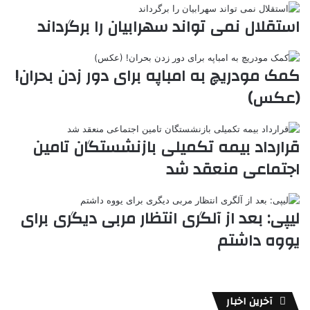
ی
ل
ا
t
ر
ت
استقلال نمی تواند سهرابیان را برگرداند
ر
a
م
ن
س
k
ه
ت
t
کمک مودریچ به امباپه برای دور زدن بحران!
e
(عکس)
قرارداد بیمه تکمیلی بازنشستگان تامین
اجتماعی منعقد شد
لیپی: بعد از آلگری انتظار مربی دیگری برای
یووه داشتم
آخرین اخبار