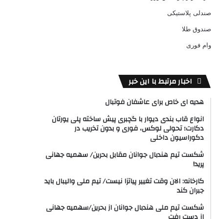
صندلی پلاستیکی
صندوق طلا
وام فوری
اخبار مرتبط با این خبر
هدیه ای خاص برای عاشفان فوتبال
انواع قاب بندی دیوار با گچبری پیش ساخته پلی یورتان
دکارت؛ تحولی لوکس، فوری و بدون تخریب در
دکوراسیون داخلی
شکست تیم هندبال جوانان مقابل بحرین/ سهمیه جهانی
پرید!
کارخانه: الان وقت تغییر پیاتزا نیست/ تیم ملی والیبال باید
جبران کند
شکست تیم ملی هندبال جوانان از بحرین/سهمیه جهانی
از دست رفت