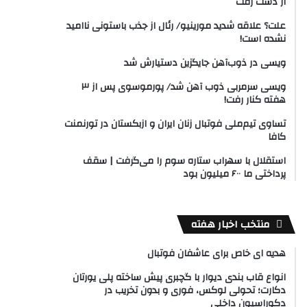
از دست رفت
علت؟ علاقه شدید مورینیو/ رئال از جذب باستونی ناامید
نشده است!
ویسی در ذوب‌آهن جایگزین دستیارش شد
ویسی سرمربی ذوب آهن شد/ پورموسوی پس از ۳
هفته کنار رفت!
تساوی تیم‌ملی فوتبال زنان ایران و ازبکستان در تورنمنت
کافا
استقلال با سهراب ستاره سوم را می‌گرفت | سقف
پرداختی ما ۶۰۰ میلیون بود
منتخب اخبار هفته
هدیه ای خاص برای عاشفان فوتبال
انواع قاب بندی دیوار با گچبری پیش ساخته پلی یورتان
دکارت؛ تحولی لوکس، فوری و بدون تخریب در
دکوراسیون داخلی