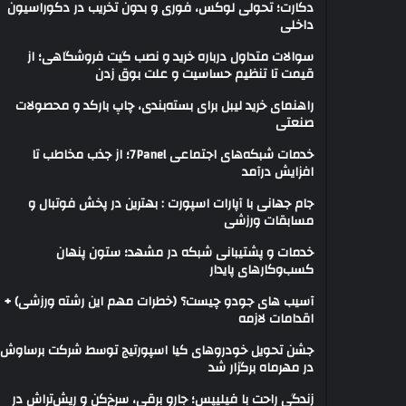
دکارت؛ تحولی لوکس، فوری و بدون تخریب در دکوراسیون
داخلی
سوالات متداول درباره خرید و نصب گیت فروشگاهی؛ از
قیمت تا تنظیم حساسیت و علت بوق زدن
راهنمای خرید لیبل برای بسته‌بندی، چاپ بارکد و محصولات
صنعتی
خدمات شبکه‌های اجتماعی 7Panel؛ از جذب مخاطب تا
افزایش درآمد
جام جهانی با آپارات اسپورت : بهترین در پخش فوتبال و
مسابقات ورزشی
خدمات و پشتیبانی شبکه در مشهد؛ ستون پنهان
کسب‌وکارهای پایدار
آسیب های جودو چیست؟ (خطرات مهم این رشته ورزشی) +
اقدامات لازمه
جشن تحویل خودروهای کیا اسپورتیج توسط شرکت برساوش
در مهرماه برگزار شد
زندگی راحت با فیلیپس؛ جارو برقی، سرخ‌کن و ریش‌تراش در