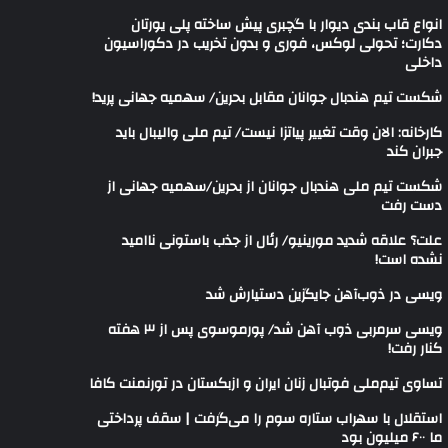
انواع قاب بندی دیوار با گچبری پیش ساخته پلی یورتان
دکارت؛ تحولی لوکس، فوری و بدون تخریب در دکوراسیون
داخلی
شکست تیم هندبال جوانان مقابل بحرین/ سهمیه جهانی پرید!
کارخانه: الان وقت تغییر پیاتزا نیست/ تیم ملی والیبال باید
جبران کند
شکست تیم ملی هندبال جوانان از بحرین/سهمیه جهانی از
دست رفت
علت؟ علاقه شدید مورینیو/ رئال از جذب باستونی ناامید
نشده است!
ویسی در ذوب‌آهن جایگزین دستیارش شد
ویسی سرمربی ذوب آهن شد/ پورموسوی پس از ۳ هفته
کنار رفت!
تساوی تیم‌ملی فوتبال زنان ایران و ازبکستان در تورنمنت کافا
استقلال با سهراب ستاره سوم را می‌گرفت | سقف پرداختی
ما ۶۰۰ میلیون بود