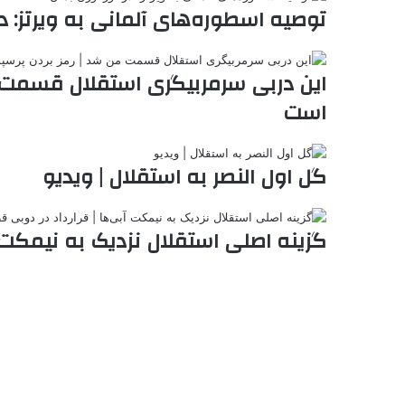
ر
a
م
ن
س
توصیه اسطوره‌های آلمانی به ویرتز: در
k
ه
ت
t
e
این دربی سرمربیگری استقلال قسمت 
است
گل اول النصر به استقلال | ویدیو
گزینه اصلی استقلال نزدیک به نیمکت 