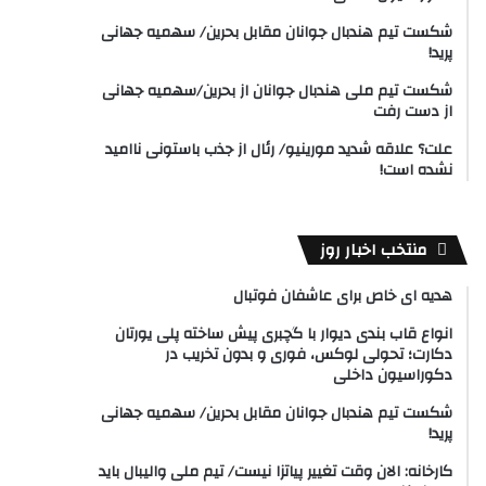
شکست تیم هندبال جوانان مقابل بحرین/ سهمیه جهانی
پرید!
شکست تیم ملی هندبال جوانان از بحرین/سهمیه جهانی
از دست رفت
علت؟ علاقه شدید مورینیو/ رئال از جذب باستونی ناامید
نشده است!
منتخب اخبار روز
هدیه ای خاص برای عاشفان فوتبال
انواع قاب بندی دیوار با گچبری پیش ساخته پلی یورتان
دکارت؛ تحولی لوکس، فوری و بدون تخریب در
دکوراسیون داخلی
شکست تیم هندبال جوانان مقابل بحرین/ سهمیه جهانی
پرید!
کارخانه: الان وقت تغییر پیاتزا نیست/ تیم ملی والیبال باید