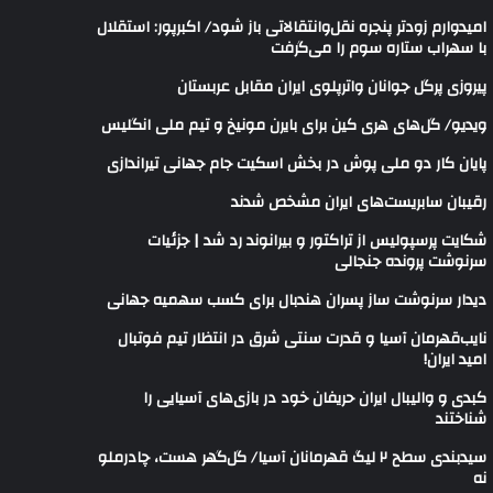
امیدوارم زودتر پنجره نقل‌وانتقالاتی باز شود/ اکبرپور: استقلال
با سهراب ستاره سوم را می‌گرفت
پیروزی پرگل جوانان واترپلوی ایران مقابل عربستان
ویدیو/ گل‌های هری‌ کین برای بایرن مونیخ و تیم ملی انگلیس
پایان کار دو ملی پوش در بخش اسکیت جام جهانی تیراندازی
رقیبان سابریست‌های ایران مشخص شدند
شکایت پرسپولیس از تراکتور و بیرانوند رد شد | جزئیات
سرنوشت پرونده جنجالی
دیدار سرنوشت ساز پسران هندبال برای کسب سهمیه جهانی
نایب‌قهرمان آسیا و قدرت سنتی شرق در انتظار تیم فوتبال
امید ایران!
کبدی و والیبال ایران حریفان خود در بازی‌های آسیایی را
شناختند
سیدبندی سطح ۲ لیگ قهرمانان آسیا/ گل‌گهر هست، چادرملو
نه