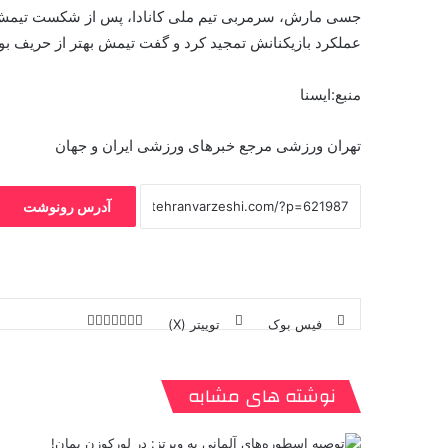
عملکرد بازیکنانش تمجید کرد و گفت تیمش بهتر از حریف ب
منبع:ایسنا
تهران ورزشی مرجع خبرهای ورزشی ایران و جهان
آدرس رونوشت
فیس بوک
توییتر (X)
ل
ر
چ
ی
ت
پ
ا
ا
ر
V
ن
ا
ی
ی
د
K
پ
ا
د
ک
م
o
ن‌
نوشته های مشابه
ب
ت
ی
ن
د
n
ی
ل
ا
t
ر
ت