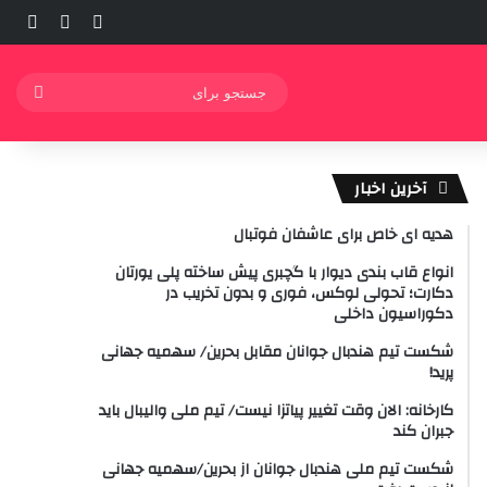
ورود
ساید
نوشته ت
جستج
برای
آخرین اخبار
هدیه ای خاص برای عاشفان فوتبال
انواع قاب بندی دیوار با گچبری پیش ساخته پلی یورتان
دکارت؛ تحولی لوکس، فوری و بدون تخریب در
دکوراسیون داخلی
شکست تیم هندبال جوانان مقابل بحرین/ سهمیه جهانی
پرید!
کارخانه: الان وقت تغییر پیاتزا نیست/ تیم ملی والیبال باید
جبران کند
شکست تیم ملی هندبال جوانان از بحرین/سهمیه جهانی