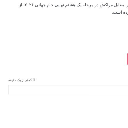
جسی مارش، سرمربی تیم ملی کانادا، پس از شکست تیمش مقابل مراکش در مرحله یک هشتم نهایی جام جهانی ۲۰۲۶، از
وده است.
کمتر از یک دقیقه