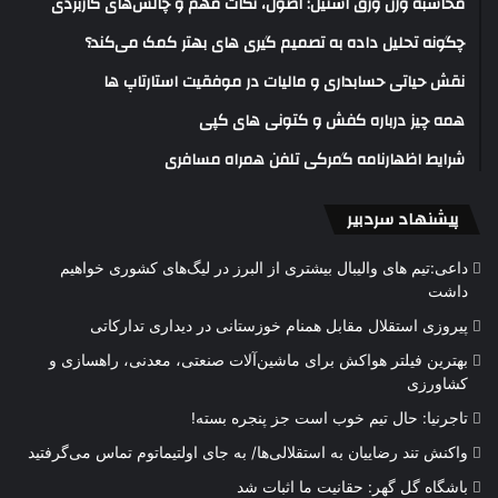
محاسبه وزن ورق استیل: اصول، نکات مهم و چالش‌های کاربردی
چگونه تحلیل داده به تصمیم گیری های بهتر کمک می‌کند؟
نقش حیاتی حسابداری و مالیات در موفقیت استارتاپ ها
همه چیز درباره کفش و کتونی های کپی
شرایط اظهارنامه گمرکی تلفن همراه مسافری
پیشنهاد سردبیر
داعی:تیم های والیبال بیشتری از البرز در لیگ‌های کشوری خواهیم
داشت
پیروزی استقلال مقابل همنام خوزستانی در دیداری تدارکاتی
بهترین فیلتر هواکش برای ماشین‌آلات صنعتی، معدنی، راهسازی و
کشاورزی
تاجرنیا: حال تیم خوب است جز پنجره بسته!
واکنش تند رضاییان به استقلالی‌ها/ به جای اولتیماتوم تماس می‌گرفتید
باشگاه گل گهر: حقانیت ما اثبات شد