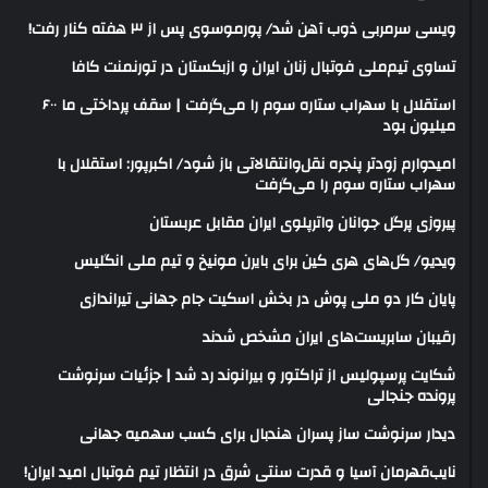
ویسی سرمربی ذوب آهن شد/ پورموسوی پس از ۳ هفته کنار رفت!
تساوی تیم‌ملی فوتبال زنان ایران و ازبکستان در تورنمنت کافا
استقلال با سهراب ستاره سوم را می‌گرفت | سقف پرداختی ما ۶۰۰
میلیون بود
امیدوارم زودتر پنجره نقل‌وانتقالاتی باز شود/ اکبرپور: استقلال با
سهراب ستاره سوم را می‌گرفت
پیروزی پرگل جوانان واترپلوی ایران مقابل عربستان
ویدیو/ گل‌های هری‌ کین برای بایرن مونیخ و تیم ملی انگلیس
پایان کار دو ملی پوش در بخش اسکیت جام جهانی تیراندازی
رقیبان سابریست‌های ایران مشخص شدند
شکایت پرسپولیس از تراکتور و بیرانوند رد شد | جزئیات سرنوشت
پرونده جنجالی
دیدار سرنوشت ساز پسران هندبال برای کسب سهمیه جهانی
نایب‌قهرمان آسیا و قدرت سنتی شرق در انتظار تیم فوتبال امید ایران!