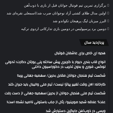
برگزاری تمرین تیم فوتبال جوانان قبل از بازی با ذوب‌آهن
اولین مدال طلای کشتی آزاد نوجوانان ضرب شد/اسمعلی نقره‌ای شد
البرز میزبان لیگ پرهیجان تکواندو شد
دومین برد پرسپولیس در دومین بازی تدارکاتی اردوی ترکیه
پربازدید سال
هدیه ای خاص برای عاشفان فوتبال
انواع قاب بندی دیوار با گچبری پیش ساخته پلی یورتان دکارت؛ تحولی
لوکس، فوری و بدون تخریب در دکوراسیون داخلی
شکست تیم هندبال جوانان مقابل بحرین/ سهمیه جهانی پرید!
کارخانه: الان وقت تغییر پیاتزا نیست/ تیم ملی والیبال باید جبران کند
شکست تیم ملی هندبال جوانان از بحرین/سهمیه جهانی از دست رفت
علت؟ علاقه شدید مورینیو/ رئال از جذب باستونی ناامید نشده است!
ویسی در ذوب‌آهن جایگزین دستیارش شد