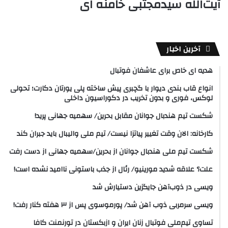
آیت‌الله سیدمجتبی خامنه ای
آخرین اخبار
هدیه ای خاص برای عاشفان فوتبال
انواع قاب بندی دیوار با گچبری پیش ساخته پلی یورتان دکارت؛ تحولی
لوکس، فوری و بدون تخریب در دکوراسیون داخلی
شکست تیم هندبال جوانان مقابل بحرین/ سهمیه جهانی پرید!
کارخانه: الان وقت تغییر پیاتزا نیست/ تیم ملی والیبال باید جبران کند
شکست تیم ملی هندبال جوانان از بحرین/سهمیه جهانی از دست رفت
علت؟ علاقه شدید مورینیو/ رئال از جذب باستونی ناامید نشده است!
ویسی در ذوب‌آهن جایگزین دستیارش شد
ویسی سرمربی ذوب آهن شد/ پورموسوی پس از ۳ هفته کنار رفت!
تساوی تیم‌ملی فوتبال زنان ایران و ازبکستان در تورنمنت کافا