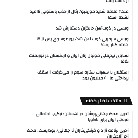
از دست رفت
علت؟ علاقه شدید مورینیو/ رئال از جذب باستونی ناامید
نشده است!
ویسی در ذوب‌آهن جایگزین دستیارش شد
ویسی سرمربی ذوب آهن شد/ پورموسوی پس از ۳
هفته کنار رفت!
تساوی تیم‌ملی فوتبال زنان ایران و ازبکستان در تورنمنت
کافا
استقلال با سهراب ستاره سوم را می‌گرفت | سقف
پرداختی ما ۶۰۰ میلیون بود
منتخب اخبار هفته
آخرین محک جهانی‌پوشان در لهستان؛ ترکیب احتمالی
فرنگی ایران برای ناگویا
آخرین برنامه آزاد و فرنگی‌کاران تا جهانی/ بوداپست، محک
آخر آزادکاران