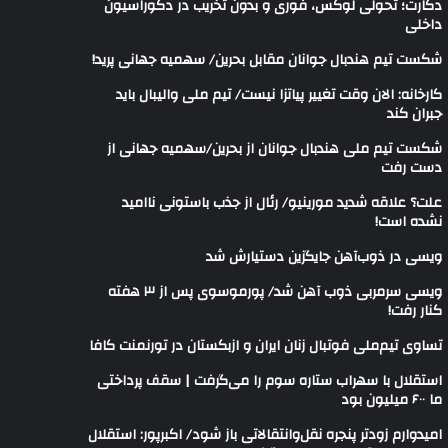
دکارت؛ تحولی لوکس، فوری و بدون تخریب در دکوراسیون
داخلی
شکست تیم هندبال جوانان مقابل بحرین/ سهمیه جهانی پرید!
کارخانه: الان وقت تغییر پیاتزا نیست/ تیم ملی والیبال باید
جبران کند
شکست تیم ملی هندبال جوانان از بحرین/سهمیه جهانی از
دست رفت
علت؟ علاقه شدید مورینیو/ رئال از جذب باستونی ناامید
نشده است!
ویسی در ذوب‌آهن جایگزین دستیارش شد
ویسی سرمربی ذوب آهن شد/ پورموسوی پس از ۳ هفته
کنار رفت!
تساوی تیم‌ملی فوتبال زنان ایران و ازبکستان در تورنمنت کافا
استقلال با سهراب ستاره سوم را می‌گرفت | سقف پرداختی
ما ۶۰۰ میلیون بود
امیدوارم زودتر پنجره نقل‌وانتقالاتی باز شود/ اکبرپور: استقلال