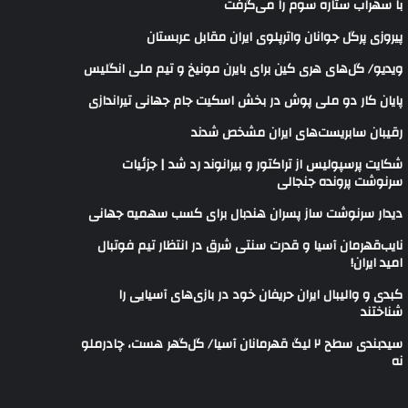
با سهراب ستاره سوم را می‌گرفت
پیروزی پرگل جوانان واترپلوی ایران مقابل عربستان
ویدیو/ گل‌های هری‌ کین برای بایرن مونیخ و تیم ملی انگلیس
پایان کار دو ملی پوش در بخش اسکیت جام جهانی تیراندازی
رقیبان سابریست‌های ایران مشخص شدند
شکایت پرسپولیس از تراکتور و بیرانوند رد شد | جزئیات
سرنوشت پرونده جنجالی
دیدار سرنوشت ساز پسران هندبال برای کسب سهمیه جهانی
نایب‌قهرمان آسیا و قدرت سنتی شرق در انتظار تیم فوتبال
امید ایران!
کبدی و والیبال ایران حریفان خود در بازی‌های آسیایی را
شناختند
سیدبندی سطح ۲ لیگ قهرمانان آسیا/ گل‌گهر هست، چادرملو
نه