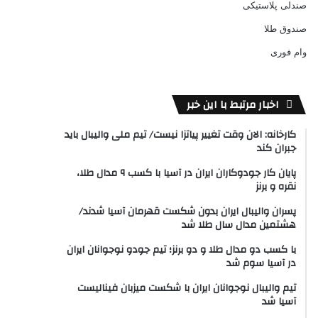
صندلی پلاستیکی
صندوق طلا
وام فوری
اخبار مرتبط با این خبر
کارخانه: الان وقت تغییر پیاتزا نیست/ تیم ملی والیبال باید
جبران کند
پایان کار جودوکاران ایران در آسیا با کسب ۹ مدال طلا،
نقره و برنز
پسران والیبال ایران بدون شکست قهرمان آسیا شدند/
هشتمین مدال سال طلا شد
با کسب دو مدال طلا و دو برنز؛ تیم جودو نوجوانان ایران
در آسیا سوم شد
تیم والیبال نوجوانان ایران با شکست میزبان فینالیست
آسیا شد