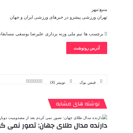
منبع:مهر
تهران ورزشی پیشرو در خبرهای ورزشی ایران و جهان
برچسب ها
تیم ملی وزنه برداری
علیرضا یوسفی
مسابقات
آدرس رونوشت
فیس بوک
توییتر (X)
ل
ر
چ
ی
ت
پ
ا
ا
ر
V
ن
ا
ی
ی
د
K
پ
ا
د
ک
م
o
ن‌
نوشته های مشابه
ب
ت
ی
ن
د
n
ی
ل
ا
t
ر
ت
ر
a
م
ن
س
دارنده مدال طلای جهان: تصور نمی کر
k
ه
ت
t