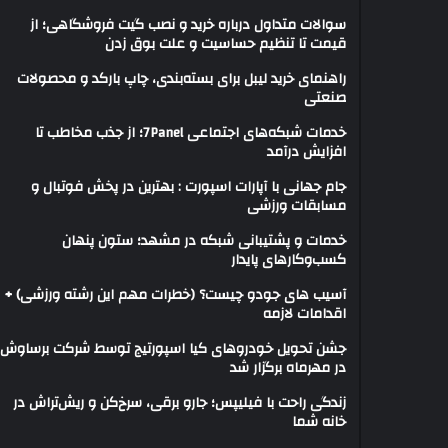
سوالات متداول درباره خرید و نصب گیت فروشگاهی؛ از
قیمت تا تنظیم حساسیت و علت بوق زدن
راهنمای خرید لیبل برای بسته‌بندی، چاپ بارکد و محصولات
صنعتی
خدمات شبکه‌های اجتماعی 7Panel؛ از جذب مخاطب تا
افزایش درآمد
جام جهانی با آپارات اسپورت : بهترین در پخش فوتبال و
مسابقات ورزشی
خدمات و پشتیبانی شبکه در مشهد؛ ستون پنهان
کسب‌وکارهای پایدار
آسیب های جودو چیست؟ (خطرات مهم این رشته ورزشی) +
اقدامات لازمه
جشن تحویل خودروهای کیا اسپورتیج توسط شرکت برساوش
در مهرماه برگزار شد
زندگی راحت با فیلیپس؛ جارو برقی، سرخ‌کن و ریش‌تراش در
خانه شما