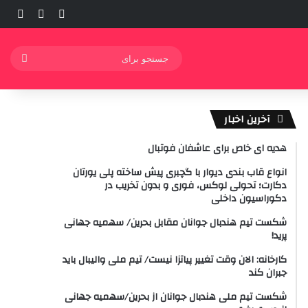
ورود
ساید
نوشته ت
جستج
برای
آخرین اخبار
هدیه ای خاص برای عاشفان فوتبال
انواع قاب بندی دیوار با گچبری پیش ساخته پلی یورتان
دکارت؛ تحولی لوکس، فوری و بدون تخریب در
دکوراسیون داخلی
شکست تیم هندبال جوانان مقابل بحرین/ سهمیه جهانی
پرید!
کارخانه: الان وقت تغییر پیاتزا نیست/ تیم ملی والیبال باید
جبران کند
شکست تیم ملی هندبال جوانان از بحرین/سهمیه جهانی