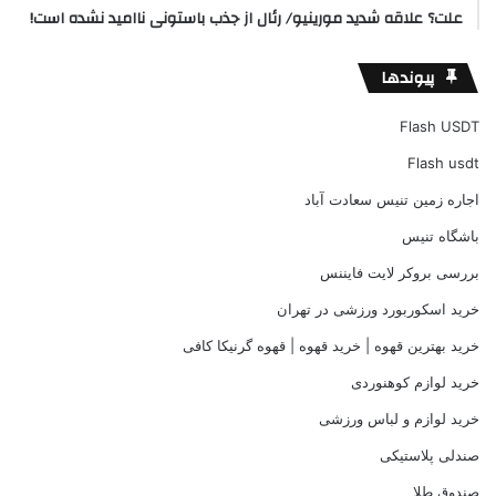
علت؟ علاقه شدید مورینیو/ رئال از جذب باستونی ناامید نشده است!
پیوندها
Flash USDT
Flash usdt
اجاره زمین تنیس سعادت آباد
باشگاه تنیس
بررسی بروکر لایت فایننس
خرید اسکوربورد ورزشی در تهران
خرید بهترین قهوه | خرید قهوه | قهوه گرنیکا کافی
خرید لوازم کوهنوردی
خرید لوازم و لباس ورزشی
صندلی پلاستیکی
صندوق طلا