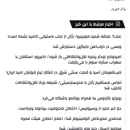
وام فوری
اخبار مرتبط با این خبر
علت؟ علاقه شدید مورینیو/ رئال از جذب باستونی ناامید نشده است!
ویسی در ذوب‌آهن جایگزین دستیارش شد
امیدوارم زودتر پنجره نقل‌وانتقالاتی باز شود/ اکبرپور: استقلال با
سهراب ستاره سوم را می‌گرفت
نایب‌قهرمان آسیا و قدرت سنتی شرق در انتظار تیم فوتبال امید ایران!
تماس مستقیم رئال با منچسترسیتی/ شایعه بزرگ نقل‌وانتقالات
تکذیب شد
روبرتو کارلوس به همراه رونالدو باشگاه می‌خرد
دو خبر جدید از پرسپولیس/ احتمال محرومیت بیرانوند پابرجاست
محمدی مدیرعامل آلومینیوم شد/ اعلام اعضای هیئت‌ مدیره
مدافع آرسنال چند ماه خانه‌نشین شد!