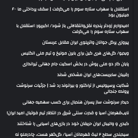
استقلال با سهراب ستاره سوم را می‌گرفت | سقف پرداختی ما ۶۰۰
میلیون بود
امیدوارم زودتر پنجره نقل‌وانتقالاتی باز شود/ اکبرپور: استقلال با
سهراب ستاره سوم را می‌گرفت
پیروزی پرگل جوانان واترپلوی ایران مقابل عربستان
ویدیو/ گل‌های هری‌ کین برای بایرن مونیخ و تیم ملی انگلیس
پایان کار دو ملی پوش در بخش اسکیت جام جهانی تیراندازی
رقیبان سابریست‌های ایران مشخص شدند
شکایت پرسپولیس از تراکتور و بیرانوند رد شد | جزئیات سرنوشت
پرونده جنجالی
دیدار سرنوشت ساز پسران هندبال برای کسب سهمیه جهانی
نایب‌قهرمان آسیا و قدرت سنتی شرق در انتظار تیم فوتبال امید ایران!
کبدی و والیبال ایران حریفان خود در بازی‌های آسیایی را شناختند
سیدبندی سطح ۲ لیگ قهرمانان آسیا/ گل‌گهر هست، چادرملو نه