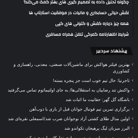
چگونه تحلیل داده به تصمیم گیری های بهتر کمک می‌کند؟
نقش حیاتی حسابداری و مالیات در موفقیت استارتاپ ها
همه چیز درباره کفش و کتونی های کپی
شرایط اظهارنامه گمرکی تلفن همراه مسافری
پیشنهاد سردبیر
بهترین فیلتر هواکش برای ماشین‌آلات صنعتی، معدنی، راهسازی و
کشاورزی
تاجرنیا: حال تیم خوب است جز پنجره بسته!
واکنش تند رضاییان به استقلالی‌ها/ به جای اولتیماتوم تماس می‌گرفتید
باشگاه گل گهر: حقانیت ما اثبات شد
برگزاری تمرین تیم فوتبال جوانان قبل از بازی با ذوب‌آهن
اولین مدال طلای کشتی آزاد نوجوانان ضرب شد/اسمعلی نقره‌ای شد
البرز میزبان لیگ پرهیجان تکواندو شد
دومین برد پرسپولیس در دومین بازی تدارکاتی اردوی ترکیه