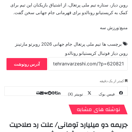
روبن دیاز، ستاره تیم ملی پرتغال، از اشتیاق بازیکنان این تیم برای
کمک به کریستیانو رونالدو برای قهرمانی جام جهانی سخن گفت.
منبع:ورزش سه
برچسب ها
تیم ملی پرتغال
جام جهانی 2026
روبرتو مارتینز
روبن دیاز
فوتبال
کریستیانو رونالدو
آدرس رونوشت
کمتر از یک دقیقه
فیس بوک
توییتر (X)
ل
ر
چ
ی
ت
پ
ا
ا
ر
V
ن
ا
ی
ی
د
K
پ
نوشته های مشابه
ا
د
ک
م
o
ن‌
ب
ت
ی
ن
د
n
جریمه دو میلیارد تومانی/ علت رد صلاحیت
ی
ل
ا
t
ر
ت
ر
a
م
ن
س