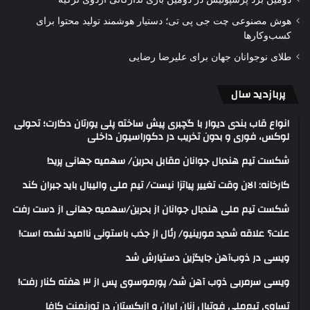
هوش مصنوعی چت جی پی تی؛ دستیار هوشمند تولید محتوا برای
کسب‌وکارها
طلای نوجوانان جهان برای علیرضا رضایی
پربازدید سال
انواع قاب بندی دیوار با گچبری پیش ساخته پلی یورتان دکارت؛ تحولی
لوکس، فوری و بدون تخریب در دکوراسیون داخلی
شکست تیم هندبال جوانان مقابل بحرین/ سهمیه جهانی پرید!
کارخانه: الان وقت تغییر پیاتزا نیست/ تیم ملی والیبال باید جبران کند
شکست تیم ملی هندبال جوانان از بحرین/سهمیه جهانی از دست رفت
علت؟ علاقه شدید مورینیو/ رئال از جذب باستونی ناامید نشده است!
ویسی در ذوب‌آهن جایگزین دستیارش شد
ویسی سرمربی ذوب آهن شد/ پورموسوی پس از ۳ هفته کنار رفت!
تساوی تیم‌ملی فوتبال زنان ایران و ازبکستان در تورنمنت کافا