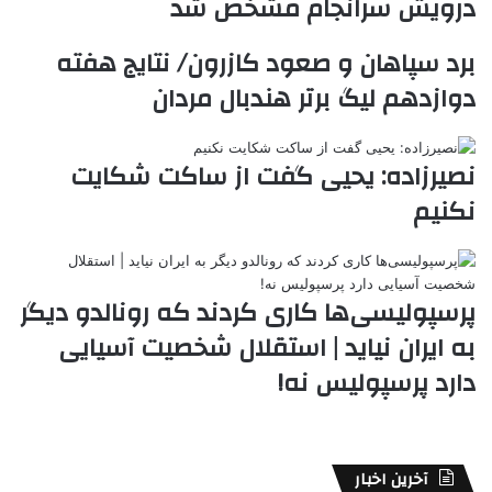
درویش سرانجام مشخص شد
k
ه
ت
t
برد سپاهان و صعود کازرون/ نتایج هفته
e
دوازدهم لیگ برتر هندبال مردان
نصیرزاده: یحیی گفت از ساکت شکایت
نکنیم
پرسپولیسی‌ها کاری کردند که رونالدو دیگر
به ایران نیاید | استقلال شخصیت آسیایی
دارد پرسپولیس نه!
آخرین اخبار