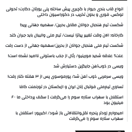
انواع قاب بندی دیوار با گچبری پیش ساخته پلی یورتان دکارت؛ تحولی
لوکس، فوری و بدون تخریب در دکوراسیون داخلی
شکست تیم هندبال جوانان مقابل بحرین/ سهمیه جهانی پرید!
کارخانه: الان وقت تغییر پیاتزا نیست/ تیم ملی والیبال باید جبران کند
شکست تیم ملی هندبال جوانان از بحرین/سهمیه جهانی از دست رفت
علت؟ علاقه شدید مورینیو/ رئال از جذب باستونی ناامید نشده است!
ویسی در ذوب‌آهن جایگزین دستیارش شد
ویسی سرمربی ذوب آهن شد/ پورموسوی پس از ۳ هفته کنار رفت!
تساوی تیم‌ملی فوتبال زنان ایران و ازبکستان در تورنمنت کافا
استقلال با سهراب ستاره سوم را می‌گرفت | سقف پرداختی ما ۶۰۰
میلیون بود
امیدوارم زودتر پنجره نقل‌وانتقالاتی باز شود/ اکبرپور: استقلال با
سهراب ستاره سوم را می‌گرفت