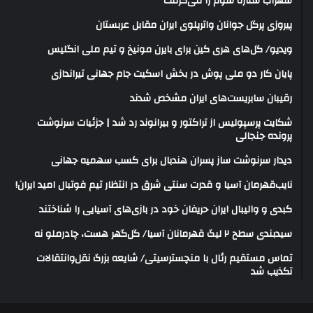
سهراب ستاره سوم را می‌گرفت
پیروزی پرگل جوانان واترپلوی ایران مقابل عربستان
ویدیو/ گل‌های هری‌ کین برای بایرن مونیخ و تیم ملی انگلیس
پایان کار دو ملی پوش در بخش اسکیت جام جهانی تیراندازی
رقیبان سابریست‌های ایران مشخص شدند
شکایت پرسپولیس از تراکتور و بیرانوند رد شد | جزئیات سرنوشت
پرونده جنجالی
دیدار سرنوشت ساز پسران هندبال برای کسب سهمیه جهانی
نایب‌قهرمان آسیا و قدرت سنتی شرق در انتظار تیم فوتبال امید ایران!
کبدی و والیبال ایران حریفان خود در بازی‌های آسیایی را شناختند
سیدبندی سطح ۲ لیگ قهرمانان آسیا/ گل‌گهر هست، چادرملو نه
تماس مستقیم رئال با منچسترسیتی/ شایعه بزرگ نقل‌وانتقالات
تکذیب شد