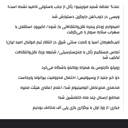
علت؟ علاقه شدید مورینیو/ رئال از جذب باستونی ناامید نشده است!
ویسی در ذوب‌آهن جایگزین دستیارش شد
امیدوارم زودتر پنجره نقل‌وانتقالاتی باز شود/ اکبرپور: استقلال با
سهراب ستاره سوم را می‌گرفت
نایب‌قهرمان آسیا و قدرت سنتی شرق در انتظار تیم فوتبال امید ایران!
تماس مستقیم رئال با منچسترسیتی/ شایعه بزرگ نقل‌وانتقالات
تکذیب شد
روبرتو کارلوس به همراه رونالدو باشگاه می‌خرد
دو خبر جدید از پرسپولیس/ احتمال محرومیت بیرانوند پابرجاست
محمدی مدیرعامل آلومینیوم شد/ اعلام اعضای هیئت‌ مدیره
مدافع آرسنال چند ماه خانه‌نشین شد!
جباری: از روز اول با برگزاری بازی پلی آف مخالف بودیم