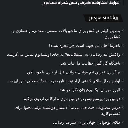
شرایط اظهارنامه گمرکی تلفن همراه مسافری
پیشنهاد سردبیر
بهترین فیلتر هواکش برای ماشین‌آلات صنعتی، معدنی، راهسازی و
کشاورزی
تاجرنیا: حال تیم خوب است جز پنجره بسته!
واکنش تند رضاییان به استقلالی‌ها/ به جای اولتیماتوم تماس می‌گرفتید
باشگاه گل گهر: حقانیت ما اثبات شد
برگزاری تمرین تیم فوتبال جوانان قبل از بازی با ذوب‌آهن
اولین مدال طلای کشتی آزاد نوجوانان ضرب شد/اسمعلی نقره‌ای شد
البرز میزبان لیگ پرهیجان تکواندو شد
دومین برد پرسپولیس در دومین بازی تدارکاتی اردوی ترکیه
هوش مصنوعی چت جی پی تی؛ دستیار هوشمند تولید محتوا برای
کسب‌وکارها
طلای نوجوانان جهان برای علیرضا رضایی