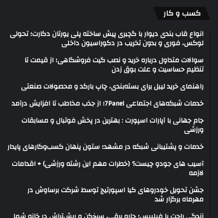
کسب و کار
انواع قاب بندی دیوار با گچبری پیش ساخته پلی یورتان دکارت؛ تحولی
لوکس، فوری و بدون تخریب در دکوراسیون داخلی
سوالات متداول درباره خرید و نصب گیت فروشگاهی؛ از قیمت تا
تنظیم حساسیت و علت بوق زدن
راهنمای خرید لیبل برای بسته‌بندی، چاپ بارکد و محصولات صنعتی
خدمات شبکه‌های اجتماعی 7Panel؛ از جذب مخاطب تا افزایش درآمد
جام جهانی با آپارات اسپورت : بهترین در پخش فوتبال و مسابقات
ورزشی
خدمات و پشتیبانی شبکه در مشهد؛ ستون پنهان کسب‌وکارهای پایدار
آسیب های جودو چیست؟ (خطرات مهم این رشته ورزشی) + اقدامات
لازمه
جشن تحویل خودروهای کیا اسپورتیج توسط شرکت برساوش در
مهرماه برگزار شد
زندگی راحت با فیلیپس؛ جارو برقی، سرخ‌کن و ریش‌تراش در خانه شما