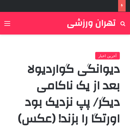
تهران ورزشی
جستجو برای
منو
آخرین اخبار
دیوانگی گواردیولا
بعد از یک ناکامی
دیگر/ پپ نزدیک بود
اورتگا را بزند! (عکس)