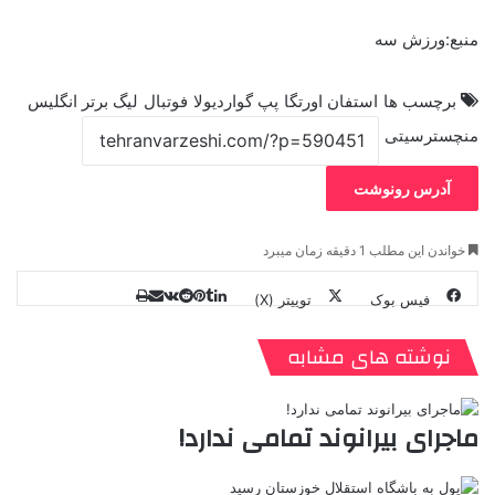
منبع:ورزش سه
برچسب ها
استفان اورتگا
پپ گواردیولا
فوتبال
لیگ برتر انگلیس
منچسترسیتی
آدرس رونوشت
خواندن این مطلب 1 دقیقه زمان میبرد
فیس بوک
توییتر (X)
ل
ر
چ
ی
ت
پ
ا
ا
ر
V
ن
ا
ی
ی
د
K
پ
نوشته های مشابه
ا
د
ک
م
o
ن‌
ب
ت
ی
ن
د
n
ی
ل
ا
t
ر
ت
ماجرای بیرانوند تمامی ندارد!
ر
a
م
ن
س
k
ه
ت
t