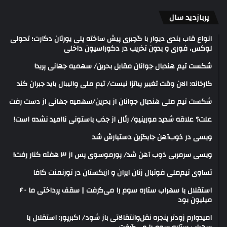
پربازدید سال
انواع قاب بندی دیوار با گچبری پیش ساخته پلی یورتان دکارت؛ تحولی
لوکس، فوری و بدون تخریب در دکوراسیون داخلی
شکست تیم هندبال جوانان مقابل بحرین/ سهمیه جهانی پرید!
کارخانه: الان وقت تغییر پیاتزا نیست/ تیم ملی والیبال باید جبران کند
شکست تیم ملی هندبال جوانان از بحرین/سهمیه جهانی از دست رفت
علت؟ علاقه شدید مورینیو/ رئال از جذب باستونی ناامید نشده است!
ویسی در ذوب‌آهن جایگزین دستیارش شد
ویسی سرمربی ذوب آهن شد/ پورموسوی پس از ۳ هفته کنار رفت!
تساوی تیم‌ملی فوتبال زنان ایران و ازبکستان در تورنمنت کافا
استقلال با سهراب ستاره سوم را می‌گرفت | سقف پرداختی ما ۶۰۰
میلیون بود
امیدوارم زودتر پنجره نقل‌وانتقالاتی باز شود/ اکبرپور: استقلال با