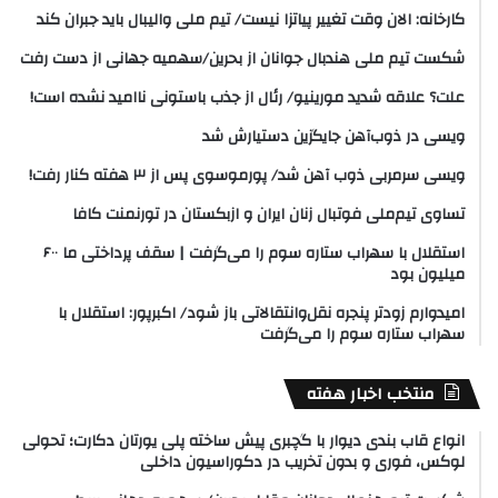
کارخانه: الان وقت تغییر پیاتزا نیست/ تیم ملی والیبال باید جبران کند
شکست تیم ملی هندبال جوانان از بحرین/سهمیه جهانی از دست رفت
علت؟ علاقه شدید مورینیو/ رئال از جذب باستونی ناامید نشده است!
ویسی در ذوب‌آهن جایگزین دستیارش شد
ویسی سرمربی ذوب آهن شد/ پورموسوی پس از ۳ هفته کنار رفت!
تساوی تیم‌ملی فوتبال زنان ایران و ازبکستان در تورنمنت کافا
استقلال با سهراب ستاره سوم را می‌گرفت | سقف پرداختی ما ۶۰۰
میلیون بود
امیدوارم زودتر پنجره نقل‌وانتقالاتی باز شود/ اکبرپور: استقلال با
سهراب ستاره سوم را می‌گرفت
منتخب اخبار هفته
انواع قاب بندی دیوار با گچبری پیش ساخته پلی یورتان دکارت؛ تحولی
لوکس، فوری و بدون تخریب در دکوراسیون داخلی