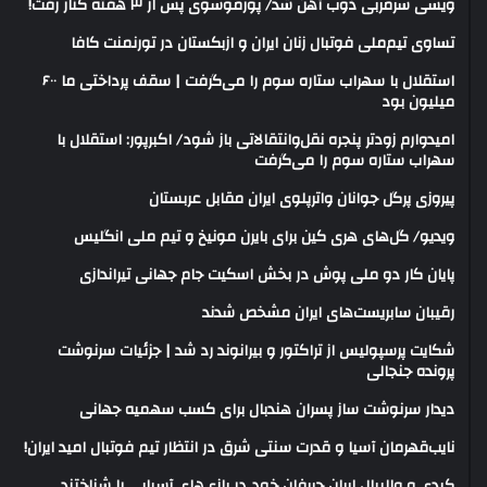
ویسی سرمربی ذوب آهن شد/ پورموسوی پس از ۳ هفته کنار رفت!
تساوی تیم‌ملی فوتبال زنان ایران و ازبکستان در تورنمنت کافا
استقلال با سهراب ستاره سوم را می‌گرفت | سقف پرداختی ما ۶۰۰
میلیون بود
امیدوارم زودتر پنجره نقل‌وانتقالاتی باز شود/ اکبرپور: استقلال با
سهراب ستاره سوم را می‌گرفت
پیروزی پرگل جوانان واترپلوی ایران مقابل عربستان
ویدیو/ گل‌های هری‌ کین برای بایرن مونیخ و تیم ملی انگلیس
پایان کار دو ملی پوش در بخش اسکیت جام جهانی تیراندازی
رقیبان سابریست‌های ایران مشخص شدند
شکایت پرسپولیس از تراکتور و بیرانوند رد شد | جزئیات سرنوشت
پرونده جنجالی
دیدار سرنوشت ساز پسران هندبال برای کسب سهمیه جهانی
نایب‌قهرمان آسیا و قدرت سنتی شرق در انتظار تیم فوتبال امید ایران!
کبدی و والیبال ایران حریفان خود در بازی‌های آسیایی را شناختند