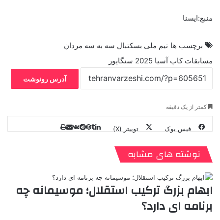
منبع:ایسنا
برچسب ها
تیم ملی بسکتبال سه به سه مردان
مسابقات کاپ آسیا 2025 سنگاپور
آدرس رونوشت
کمتر از یک دقیقه
فیس بوک
توییتر (X)
ل
ر
چ
ی
ت
پ
ا
ا
ر
V
ن
ا
ی
ی
د
K
پ
نوشته های مشابه
ا
د
ک
م
o
ن‌
ب
ت
ی
ن
د
n
ی
ل
ا
t
ر
ت
ابهام بزرگ ترکیب استقلال؛ موسیمانه چه
ر
a
م
ن
س
برنامه ای دارد؟
k
ه
ت
t