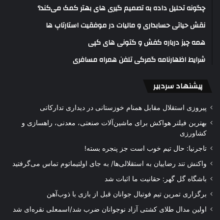
چگونه تحلیل داده به تصمیم گیری های بهتر کمک می‌کند؟
نقش حیاتی حسابداری و مالیات در موفقیت استارتاپ ها
همه چیز درباره کفش و کتونی های کپی
شرایط اظهارنامه گمرکی تلفن همراه مسافری
پیشنهاد سردبیر
پیروزی استقلال مقابل همنام خوزستانی در دیداری تدارکاتی
بهترین فیلتر هواکش برای ماشین‌آلات صنعتی، معدنی، راهسازی و
کشاورزی
تاجرنیا: حال تیم خوب است جز پنجره بسته!
واکنش تند رضاییان به استقلالی‌ها/ به جای اولتیماتوم تماس می‌گرفتید
باشگاه گل گهر: حقانیت ما اثبات شد
برگزاری تمرین تیم فوتبال جوانان قبل از بازی با ذوب‌آهن
اولین مدال طلای کشتی آزاد نوجوانان ضرب شد/اسمعلی نقره‌ای شد