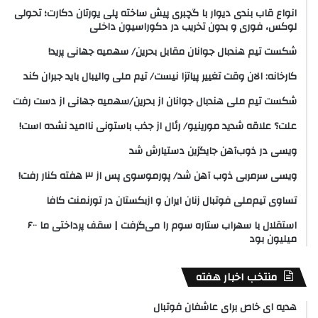
انواع قاب بندی دیوار با گچبری پیش ساخته پلی یورتان دکارت؛ تحولی
لوکس، فوری و بدون تخریب در دکوراسیون داخلی
شکست تیم هندبال جوانان مقابل بحرین/ سهمیه جهانی پرید!
کارخانه: الان وقت تغییر پیاتزا نیست/ تیم ملی والیبال باید جبران کند
شکست تیم ملی هندبال جوانان از بحرین/سهمیه جهانی از دست رفت
علت؟ علاقه شدید مورینیو/ رئال از جذب باستونی ناامید نشده است!
ویسی در ذوب‌آهن جایگزین دستیارش شد
ویسی سرمربی ذوب آهن شد/ پورموسوی پس از ۳ هفته کنار رفت!
تساوی تیم‌ملی فوتبال زنان ایران و ازبکستان در تورنمنت کافا
استقلال با سهراب ستاره سوم را می‌گرفت | سقف پرداختی ما ۶۰۰
میلیون بود
منتخب اخبار هفته
هدیه ای خاص برای عاشفان فوتبال