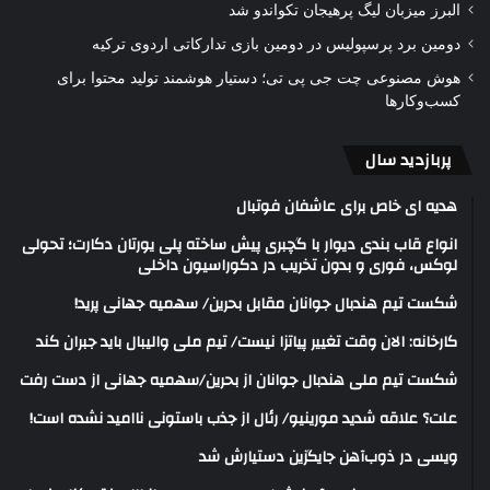
البرز میزبان لیگ پرهیجان تکواندو شد
دومین برد پرسپولیس در دومین بازی تدارکاتی اردوی ترکیه
هوش مصنوعی چت جی پی تی؛ دستیار هوشمند تولید محتوا برای
کسب‌وکارها
پربازدید سال
هدیه ای خاص برای عاشفان فوتبال
انواع قاب بندی دیوار با گچبری پیش ساخته پلی یورتان دکارت؛ تحولی
لوکس، فوری و بدون تخریب در دکوراسیون داخلی
شکست تیم هندبال جوانان مقابل بحرین/ سهمیه جهانی پرید!
کارخانه: الان وقت تغییر پیاتزا نیست/ تیم ملی والیبال باید جبران کند
شکست تیم ملی هندبال جوانان از بحرین/سهمیه جهانی از دست رفت
علت؟ علاقه شدید مورینیو/ رئال از جذب باستونی ناامید نشده است!
ویسی در ذوب‌آهن جایگزین دستیارش شد