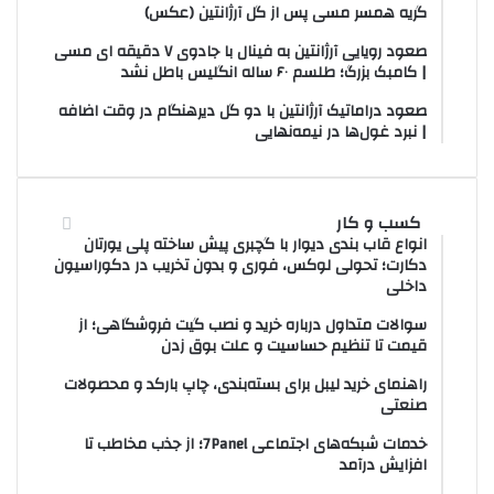
گریه همسر مسی پس از گل آرژانتین (عکس)
صعود رویایی آرژانتین به فینال با جادوی ۷ دقیقه ای مسی
| کامبک بزرگ؛ طلسم ۶۰ ساله انگلیس باطل نشد
صعود دراماتیک آرژانتین با دو گل دیرهنگام در وقت اضافه
| نبرد غول‌ها در نیمه‌نهایی
کسب و کار
انواع قاب بندی دیوار با گچبری پیش ساخته پلی یورتان
دکارت؛ تحولی لوکس، فوری و بدون تخریب در دکوراسیون
داخلی
سوالات متداول درباره خرید و نصب گیت فروشگاهی؛ از
قیمت تا تنظیم حساسیت و علت بوق زدن
راهنمای خرید لیبل برای بسته‌بندی، چاپ بارکد و محصولات
صنعتی
خدمات شبکه‌های اجتماعی 7Panel؛ از جذب مخاطب تا
افزایش درآمد