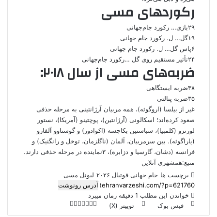
رکوردهای مسی
۲۹بازی… رکورد جام‌جهانی
۱۹گل… ل. رکورد جام جهانی
۶پاس گل… ل. رکورد جام جهانی
۲۴تأثیر مستقیم روی گل …رکورد جام‌جهانی
ضربه‌های مسی از سال ۲۰۱۸:
۳۸ضربه ایستگاهی
۳۵ضربه پنالتی
غیر از بیلسا (اروگوئه)، همه مربیان آرژانتینی به مرحله حذفی
صعود کرده‌اند؛ اسکالونی (آرژانتین)، پوچتینو (آمریکا)، نستور
لورنزو (کلمبیا)، سباستین بکاچسه (اکوادور) و گوستاوو آلفارو
(پاراگوئه). ‌بین سرمربیان، آلمان (ناگلزمان، توخل و رانگنیک) و
فرانسه (دشان، گارسیا و دزابره)، ۳نماینده در مرحله حذفی دارند.
منبع:همشهری آنلاین
برچسب ها
جام جهانی فوتبال ۲۰۲۶
لیونل مسی
آدرس رونوشت
خواندن این مطلب 1 دقیقه زمان میبرد
فیس بوک
توییتر (X)
ل
ر
چ
ی
ت
پ
ا
ا
ر
V