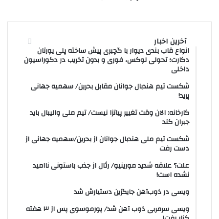
آخرین اخبار
انواع قاب بندی دیوار با گچبری پیش ساخته پلی یورتان
دکارت؛ تحولی لوکس، فوری و بدون تخریب در دکوراسیون
داخلی
شکست تیم هندبال جوانان مقابل بحرین/ سهمیه جهانی
پرید!
کارخانه: الان وقت تغییر پیاتزا نیست/ تیم ملی والیبال باید
جبران کند
شکست تیم ملی هندبال جوانان از بحرین/سهمیه جهانی از
دست رفت
علت؟ علاقه شدید مورینیو/ رئال از جذب باستونی ناامید
نشده است!
ویسی در ذوب‌آهن جایگزین دستیارش شد
ویسی سرمربی ذوب آهن شد/ پورموسوی پس از ۳ هفته
کنار رفت!