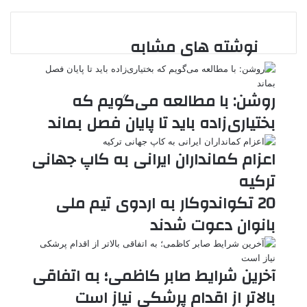
ن
ا
ی
ی
د
K
پ
ا
د
ک
م
o
ن‌
نوشته های مشابه
ب
ت
ی
ن
د
n
ی
ل
ا
t
ر
ت
ر
a
م
ن
س
k
ه
ت
روشن: با مطالعه می‌گویم که
t
e
بختیاری‌زاده باید تا پایان فصل بماند
اعزام کمانداران ایرانی به کاپ جهانی
ترکیه
20 تکواندوکار به اردوی تیم ملی
بانوان دعوت شدند
آخرین شرایط صابر کاظمی؛ به اتفاقی
بالاتر از اقدام پرشکی نیاز است