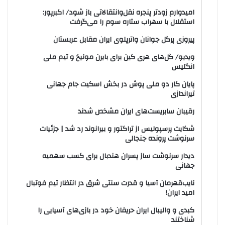
امیدوارم زودتر پنجره نقل‌وانتقالاتی باز شود/ اکبرپور:
استقلال با سهراب ستاره سوم را می‌گرفت
پیروزی پرگل جوانان واترپلوی ایران مقابل عربستان
ویدیو/ گل‌های هری‌ کین برای بایرن مونیخ و تیم ملی
انگلیس
پایان کار دو ملی پوش در بخش اسکیت جام جهانی
تیراندازی
رقیبان سابریست‌های ایران مشخص شدند
شکایت پرسپولیس از تراکتور و بیرانوند رد شد | جزئیات
سرنوشت پرونده جنجالی
دیدار سرنوشت ساز پسران هندبال برای کسب سهمیه
جهانی
نایب‌قهرمان آسیا و قدرت سنتی شرق در انتظار تیم فوتبال
امید ایران!
کبدی و والیبال ایران حریفان خود در بازی‌های آسیایی را
شناختند