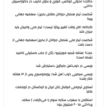
دکارت؛ تحولی لوکس، فوری و بدون تخریب در دکوراسیون
داخلی
شکست تیم هندبال جوانان مقابل بحرین/ سهمیه جهانی
پرید!
کارخانه: الان وقت تغییر پیاتزا نیست/ تیم ملی والیبال باید
جبران کند
شکست تیم ملی هندبال جوانان از بحرین/سهمیه جهانی از
دست رفت
علت؟ علاقه شدید مورینیو/ رئال از جذب باستونی ناامید
نشده است!
ویسی در ذوب‌آهن جایگزین دستیارش شد
ویسی سرمربی ذوب آهن شد/ پورموسوی پس از ۳ هفته
کنار رفت!
تساوی تیم‌ملی فوتبال زنان ایران و ازبکستان در تورنمنت
کافا
استقلال با سهراب ستاره سوم را می‌گرفت | سقف
پرداختی ما ۶۰۰ میلیون بود