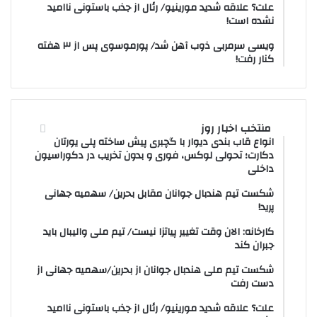
علت؟ علاقه شدید مورینیو/ رئال از جذب باستونی ناامید
نشده است!
ویسی سرمربی ذوب آهن شد/ پورموسوی پس از ۳ هفته
کنار رفت!
منتخب اخبار روز
انواع قاب بندی دیوار با گچبری پیش ساخته پلی یورتان
دکارت؛ تحولی لوکس، فوری و بدون تخریب در دکوراسیون
داخلی
شکست تیم هندبال جوانان مقابل بحرین/ سهمیه جهانی
پرید!
کارخانه: الان وقت تغییر پیاتزا نیست/ تیم ملی والیبال باید
جبران کند
شکست تیم ملی هندبال جوانان از بحرین/سهمیه جهانی از
دست رفت
علت؟ علاقه شدید مورینیو/ رئال از جذب باستونی ناامید