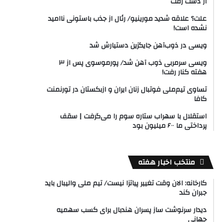
از دست رفت
علت؟ علاقه شدید مورینیو/ رئال از جذب باستونی ناامید
نشده است!
ویسی در ذوب‌آهن جایگزین دستیارش شد
ویسی سرمربی ذوب آهن شد/ پورموسوی پس از ۳
هفته کنار رفت!
تساوی تیم‌ملی فوتبال زنان ایران و ازبکستان در تورنمنت
کافا
استقلال با سهراب ستاره سوم را می‌گرفت | سقف
پرداختی ما ۶۰۰ میلیون بود
منتخب اخبار هفته
کارخانه: الان وقت تغییر پیاتزا نیست/ تیم ملی والیبال باید
جبران کند
دیدار سرنوشت ساز پسران هندبال برای کسب سهمیه
جهانی