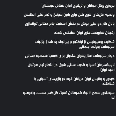
پیروزی پرگل جوانان واترپلوی ایران مقابل عربستان
ویدیو/ گل‌های هری‌ کین برای بایرن مونیخ و تیم ملی انگلیس
پایان کار دو ملی پوش در بخش اسکیت جام جهانی تیراندازی
رقیبان سابریست‌های ایران مشخص شدند
شکایت پرسپولیس از تراکتور و بیرانوند رد شد | جزئیات
سرنوشت پرونده جنجالی
دیدار سرنوشت ساز پسران هندبال برای کسب سهمیه جهانی
نایب‌قهرمان آسیا و قدرت سنتی شرق در انتظار تیم فوتبال
امید ایران!
کبدی و والیبال ایران حریفان خود در بازی‌های آسیایی را
شناختند
سیدبندی سطح ۲ لیگ قهرمانان آسیا/ گل‌گهر هست، چادرملو
نه