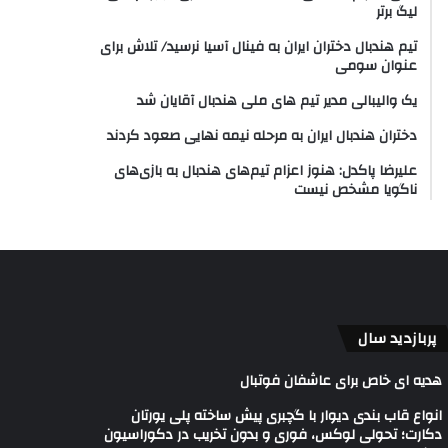
لیگ برتر
تیم هندبال دختران ایران به فینال آسیا نرسید/ تلاش برای
عنوان سومی
یک والیبالی مدیر تیم های ملی هندبال آقایان شد
دختران هندبال ایران به مرحله نیمه نهایی صعود کردند
علیرضا پاکدل: هنوز اعزام تیم‌های هندبال به بازی‌های
ناگویا مشخص نیست
پربازدید سال
هدیه ای خاص برای عاشفان فوتبال
انواع قاب بندی دیوار با گچبری پیش ساخته پلی یورتان
دکارت؛ تحولی لوکس، فوری و بدون تخریب در دکوراسیون