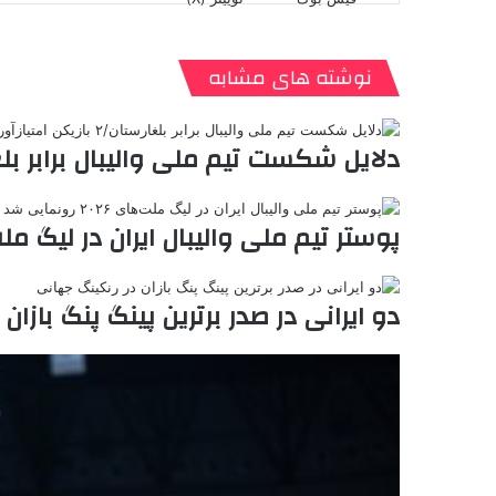
ی
ت
پ
ا
ا
ر
V
ن
ا
ی
ی
د
K
پ
ا
د
ک
م
o
ن‌
نوشته های مشابه
ب
ت
ی
ن
د
n
ی
ل
ا
t
ر
ت
ر
a
م
ن
س
دلایل شکست تیم ملی والیبال برابر بلغارستان/۲ بازیکن امتیا
k
ه
ت
t
e
پوستر تیم ملی والیبال ایران در لیگ ملت‌های ۲۰۲۶ ر
دو ایرانی در صدر برترین پینگ پنگ بازان