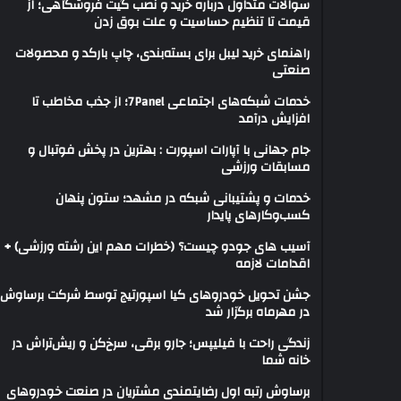
سوالات متداول درباره خرید و نصب گیت فروشگاهی؛ از
قیمت تا تنظیم حساسیت و علت بوق زدن
راهنمای خرید لیبل برای بسته‌بندی، چاپ بارکد و محصولات
صنعتی
خدمات شبکه‌های اجتماعی 7Panel؛ از جذب مخاطب تا
افزایش درآمد
جام جهانی با آپارات اسپورت : بهترین در پخش فوتبال و
مسابقات ورزشی
خدمات و پشتیبانی شبکه در مشهد؛ ستون پنهان
کسب‌وکارهای پایدار
آسیب های جودو چیست؟ (خطرات مهم این رشته ورزشی) +
اقدامات لازمه
جشن تحویل خودروهای کیا اسپورتیج توسط شرکت برساوش
در مهرماه برگزار شد
زندگی راحت با فیلیپس؛ جارو برقی، سرخ‌کن و ریش‌تراش در
خانه شما
برساوش رتبه اول رضایتمندی مشتریان در صنعت خودروهای