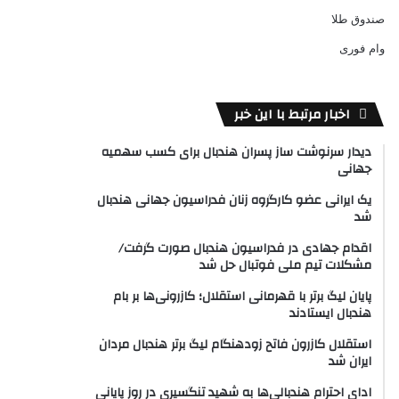
صندوق طلا
وام فوری
اخبار مرتبط با این خبر
دیدار سرنوشت ساز پسران هندبال برای کسب سهمیه
جهانی
یک ایرانی عضو کارگروه زنان فدراسیون جهانی هندبال
شد
اقدام جهادی در فدراسیون هندبال صورت گرفت/
مشکلات تیم ملی فوتبال حل شد
پایان لیگ برتر با قهرمانی استقلال؛ کازرونی‌ها بر بام
هندبال ایستادند
استقلال کازرون فاتح زودهنگام لیگ برتر هندبال‌ مردان
ایران شد
ادای احترام هندبالی‌ها به شهید تنگسیری در روز پایانی