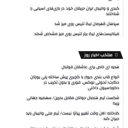
کبدی و والیبال ایران حریفان خود در بازی‌های آسیایی را
شناختند
سپاهان قهرمان لیگ تنیس روی میز شد
فینالیست‌های لیگ برتر تنیس روی میز مشخص شدند
منتخب اخبار روز
هدیه ای خاص برای عاشفان فوتبال
انواع قاب بندی دیوار با گچبری پیش ساخته پلی یورتان
دکارت؛ تحولی لوکس، فوری و بدون تخریب در
دکوراسیون داخلی
شکست تیم هندبال جوانان مقابل بحرین/ سهمیه جهانی
پرید!
کارخانه: الان وقت تغییر پیاتزا نیست/ تیم ملی والیبال باید
جبران کند