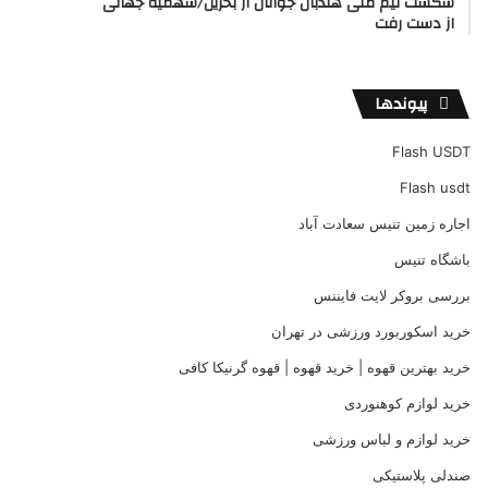
شکست تیم ملی هندبال جوانان از بحرین/سهمیه جهانی
از دست رفت
پیوندها
Flash USDT
Flash usdt
اجاره زمین تنیس سعادت آباد
باشگاه تنیس
بررسی بروکر لایت فایننس
خرید اسکوربورد ورزشی در تهران
خرید بهترین قهوه | خرید قهوه | قهوه گرنیکا کافی
خرید لوازم کوهنوردی
خرید لوازم و لباس ورزشی
صندلی پلاستیکی