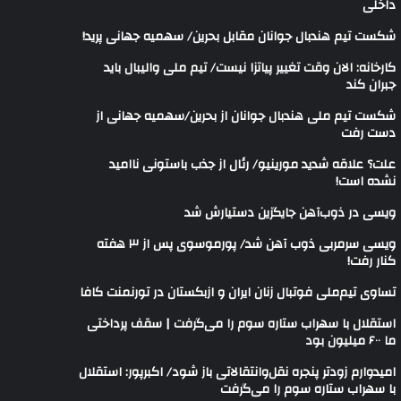
داخلی
شکست تیم هندبال جوانان مقابل بحرین/ سهمیه جهانی پرید!
کارخانه: الان وقت تغییر پیاتزا نیست/ تیم ملی والیبال باید
جبران کند
شکست تیم ملی هندبال جوانان از بحرین/سهمیه جهانی از
دست رفت
علت؟ علاقه شدید مورینیو/ رئال از جذب باستونی ناامید
نشده است!
ویسی در ذوب‌آهن جایگزین دستیارش شد
ویسی سرمربی ذوب آهن شد/ پورموسوی پس از ۳ هفته
کنار رفت!
تساوی تیم‌ملی فوتبال زنان ایران و ازبکستان در تورنمنت کافا
استقلال با سهراب ستاره سوم را می‌گرفت | سقف پرداختی
ما ۶۰۰ میلیون بود
امیدوارم زودتر پنجره نقل‌وانتقالاتی باز شود/ اکبرپور: استقلال
با سهراب ستاره سوم را می‌گرفت