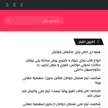
ورود
ساید
نوشته ت
جستج
برای
آخرین اخبار
هدیه ای خاص برای عاشفان فوتبال
انواع قاب بندی دیوار با گچبری پیش ساخته پلی یورتان
دکارت؛ تحولی لوکس، فوری و بدون تخریب در
دکوراسیون داخلی
شکست تیم هندبال جوانان مقابل بحرین/ سهمیه جهانی
پرید!
کارخانه: الان وقت تغییر پیاتزا نیست/ تیم ملی والیبال باید
جبران کند
شکست تیم ملی هندبال جوانان از بحرین/سهمیه جهانی