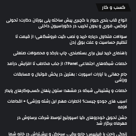
کسب و کار
انواع قاب بندی دیوار با گچبری پیش ساخته پلی یورتان دکارت؛ تحولی
لوکس، فوری و بدون تخریب در دکوراسیون داخلی
سوالات متداول درباره خرید و نصب گیت فروشگاهی؛ از قیمت تا
تنظیم حساسیت و علت بوق زدن
راهنمای خرید لیبل برای بسته‌بندی، چاپ بارکد و محصولات صنعتی
خدمات شبکه‌های اجتماعی 7Panel؛ از جذب مخاطب تا افزایش درآمد
جام جهانی با آپارات اسپورت : بهترین در پخش فوتبال و مسابقات
ورزشی
خدمات و پشتیبانی شبکه در مشهد؛ ستون پنهان کسب‌وکارهای پایدار
آسیب های جودو چیست؟ (خطرات مهم این رشته ورزشی) + اقدامات
لازمه
جشن تحویل خودروهای کیا اسپورتیج توسط شرکت برساوش در
مهرماه برگزار شد
زندگی راحت با فیلیپس؛ جارو برقی، سرخ‌کن و ریش‌تراش در خانه شما