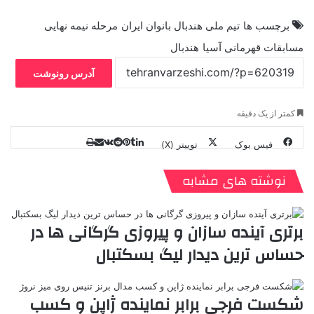
برچسب ها
تیم ملی هندبال بانوان ایران
مرحله نیمه نهایی
مسابقات قهرمانی آسیا
هندبال
آدرس رونوشت
کمتر از یک دقیقه
فیس بوک
توییتر (X)
ل
ر
چ
ی
ت
پ
ا
ا
ر
V
ن
ا
ی
ی
د
K
پ
نوشته های مشابه
ا
د
ک
م
o
ن‌
ب
ت
ی
ن
د
n
ی
ل
ا
t
ر
ت
برتری آینده سازان و پیروزی گرگانی ها در
ر
a
م
ن
س
حساس ترین دیدار لیگ بسکتبال
k
ه
ت
t
e
شکست فرجی برابر نماینده ژاپن و کسب