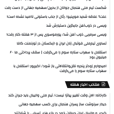
شکست تیم ملی هندبال جوانان از بحرین/سهمیه جهانی از دست رفت
علت؟ علاقه شدید مورینیو/ رئال از جذب باستونی ناامید نشده است!
ویسی در ذوب‌آهن جایگزین دستیارش شد
ویسی سرمربی ذوب آهن شد/ پورموسوی پس از ۳ هفته کنار رفت!
تساوی تیم‌ملی فوتبال زنان ایران و ازبکستان در تورنمنت کافا
استقلال با سهراب ستاره سوم را می‌گرفت | سقف پرداختی ما ۶۰۰
میلیون بود
امیدوارم زودتر پنجره نقل‌وانتقالاتی باز شود/ اکبرپور: استقلال با
سهراب ستاره سوم را می‌گرفت
منتخب اخبار هفته
کارخانه: الان وقت تغییر پیاتزا نیست/ تیم ملی والیبال باید جبران کند
دیدار سرنوشت ساز پسران هندبال برای کسب سهمیه جهانی
کبدی و والیبال ایران حریفان خود در بازی‌های آسیایی را شناختند