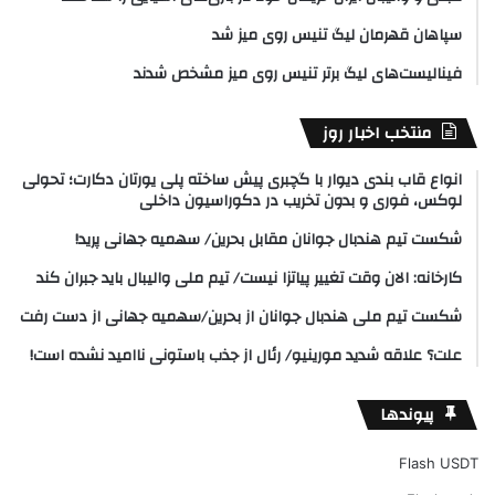
سپاهان قهرمان لیگ تنیس روی میز شد
فینالیست‌های لیگ برتر تنیس روی میز مشخص شدند
منتخب اخبار روز
انواع قاب بندی دیوار با گچبری پیش ساخته پلی یورتان دکارت؛ تحولی
لوکس، فوری و بدون تخریب در دکوراسیون داخلی
شکست تیم هندبال جوانان مقابل بحرین/ سهمیه جهانی پرید!
کارخانه: الان وقت تغییر پیاتزا نیست/ تیم ملی والیبال باید جبران کند
شکست تیم ملی هندبال جوانان از بحرین/سهمیه جهانی از دست رفت
علت؟ علاقه شدید مورینیو/ رئال از جذب باستونی ناامید نشده است!
پیوندها
Flash USDT