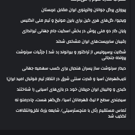
پیروزی پرگل جوانان واترپلوی ایران مقابل عربستان
ویدیو/ گل‌های هری‌ کین برای بایرن مونیخ و تیم ملی انگلیس
پایان کار دو ملی پوش در بخش اسکیت جام جهانی تیراندازی
رقیبان سابریست‌های ایران مشخص شدند
شکایت پرسپولیس از تراکتور و بیرانوند رد شد | جزئیات سرنوشت
پرونده جنجالی
دیدار سرنوشت ساز پسران هندبال برای کسب سهمیه جهانی
نایب‌قهرمان آسیا و قدرت سنتی شرق در انتظار تیم فوتبال امید ایران!
کبدی و والیبال ایران حریفان خود در بازی‌های آسیایی را شناختند
سیدبندی سطح ۲ لیگ قهرمانان آسیا/ گل‌گهر هست، چادرملو نه
تماس مستقیم رئال با منچسترسیتی/ شایعه بزرگ نقل‌وانتقالات
تکذیب شد