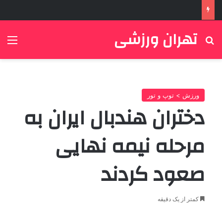
تهران ورزشی
جستجو برای
منو
ورزش > توپ و تور
دختران هندبال ایران به
مرحله نیمه نهایی
صعود کردند
کمتر از یک دقیقه