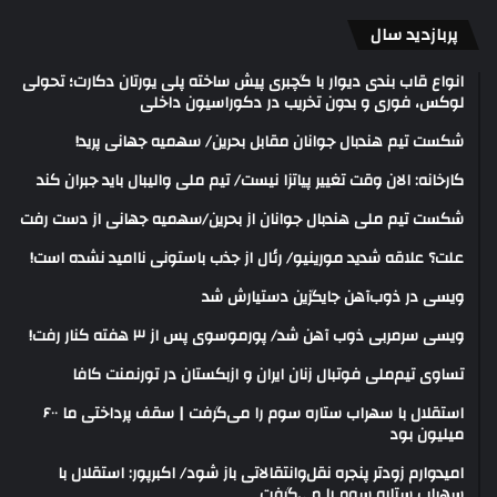
پربازدید سال
انواع قاب بندی دیوار با گچبری پیش ساخته پلی یورتان دکارت؛ تحولی
لوکس، فوری و بدون تخریب در دکوراسیون داخلی
شکست تیم هندبال جوانان مقابل بحرین/ سهمیه جهانی پرید!
کارخانه: الان وقت تغییر پیاتزا نیست/ تیم ملی والیبال باید جبران کند
شکست تیم ملی هندبال جوانان از بحرین/سهمیه جهانی از دست رفت
علت؟ علاقه شدید مورینیو/ رئال از جذب باستونی ناامید نشده است!
ویسی در ذوب‌آهن جایگزین دستیارش شد
ویسی سرمربی ذوب آهن شد/ پورموسوی پس از ۳ هفته کنار رفت!
تساوی تیم‌ملی فوتبال زنان ایران و ازبکستان در تورنمنت کافا
استقلال با سهراب ستاره سوم را می‌گرفت | سقف پرداختی ما ۶۰۰
میلیون بود
امیدوارم زودتر پنجره نقل‌وانتقالاتی باز شود/ اکبرپور: استقلال با
سهراب ستاره سوم را می‌گرفت