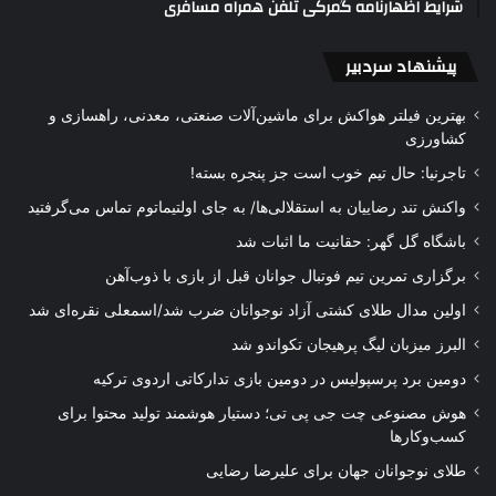
شرایط اظهارنامه گمرکی تلفن همراه مسافری
پیشنهاد سردبیر
بهترین فیلتر هواکش برای ماشین‌آلات صنعتی، معدنی، راهسازی و
کشاورزی
تاجرنیا: حال تیم خوب است جز پنجره بسته!
واکنش تند رضاییان به استقلالی‌ها/ به جای اولتیماتوم تماس می‌گرفتید
باشگاه گل گهر: حقانیت ما اثبات شد
برگزاری تمرین تیم فوتبال جوانان قبل از بازی با ذوب‌آهن
اولین مدال طلای کشتی آزاد نوجوانان ضرب شد/اسمعلی نقره‌ای شد
البرز میزبان لیگ پرهیجان تکواندو شد
دومین برد پرسپولیس در دومین بازی تدارکاتی اردوی ترکیه
هوش مصنوعی چت جی پی تی؛ دستیار هوشمند تولید محتوا برای
کسب‌وکارها
طلای نوجوانان جهان برای علیرضا رضایی