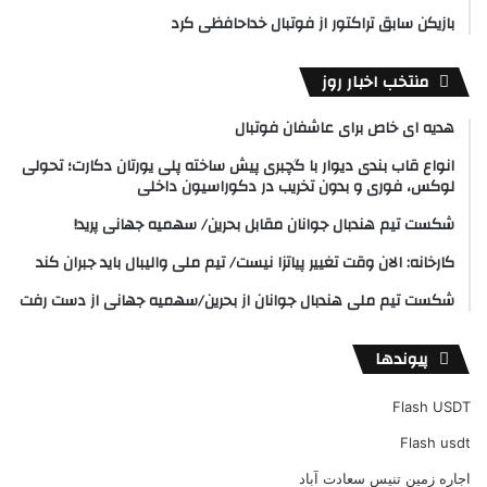
بازیکن سابق تراکتور از فوتبال خداحافظی کرد
منتخب اخبار روز
هدیه ای خاص برای عاشفان فوتبال
انواع قاب بندی دیوار با گچبری پیش ساخته پلی یورتان دکارت؛ تحولی
لوکس، فوری و بدون تخریب در دکوراسیون داخلی
شکست تیم هندبال جوانان مقابل بحرین/ سهمیه جهانی پرید!
کارخانه: الان وقت تغییر پیاتزا نیست/ تیم ملی والیبال باید جبران کند
شکست تیم ملی هندبال جوانان از بحرین/سهمیه جهانی از دست رفت
پیوندها
Flash USDT
Flash usdt
اجاره زمین تنیس سعادت آباد