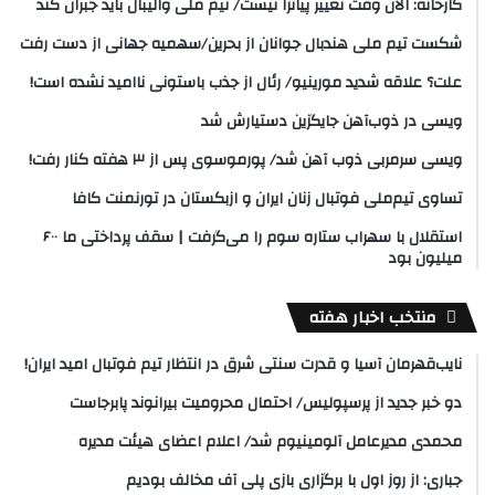
کارخانه: الان وقت تغییر پیاتزا نیست/ تیم ملی والیبال باید جبران کند
شکست تیم ملی هندبال جوانان از بحرین/سهمیه جهانی از دست رفت
علت؟ علاقه شدید مورینیو/ رئال از جذب باستونی ناامید نشده است!
ویسی در ذوب‌آهن جایگزین دستیارش شد
ویسی سرمربی ذوب آهن شد/ پورموسوی پس از ۳ هفته کنار رفت!
تساوی تیم‌ملی فوتبال زنان ایران و ازبکستان در تورنمنت کافا
استقلال با سهراب ستاره سوم را می‌گرفت | سقف پرداختی ما ۶۰۰
میلیون بود
منتخب اخبار هفته
نایب‌قهرمان آسیا و قدرت سنتی شرق در انتظار تیم فوتبال امید ایران!
دو خبر جدید از پرسپولیس/ احتمال محرومیت بیرانوند پابرجاست
محمدی مدیرعامل آلومینیوم شد/ اعلام اعضای هیئت‌ مدیره
جباری: از روز اول با برگزاری بازی پلی آف مخالف بودیم