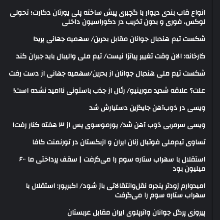
انواع قاب بندی دیوار با گچبری پیش ساخته پلی یورتان دکارت؛ تحولی
لوکس، فوری و بدون تخریب در دکوراسیون داخلی
شکست تیم هندبال جوانان مقابل بحرین/ سهمیه جهانی پرید!
کارخانه: الان وقت تغییر پیاتزا نیست/ تیم ملی والیبال باید جبران کند
شکست تیم ملی هندبال جوانان از بحرین/سهمیه جهانی از دست رفت
علت؟ علاقه شدید مورینیو/ رئال از جذب باستونی ناامید نشده است!
ویسی در ذوب‌آهن جایگزین دستیارش شد
ویسی سرمربی ذوب آهن شد/ پورموسوی پس از ۳ هفته کنار رفت!
تساوی تیم‌ملی فوتبال زنان ایران و ازبکستان در تورنمنت کافا
استقلال با سهراب ستاره سوم را می‌گرفت | سقف پرداختی ما ۶۰۰
میلیون بود
امیدوارم زودتر پنجره نقل‌وانتقالاتی باز شود/ اکبرپور: استقلال با
سهراب ستاره سوم را می‌گرفت
پیروزی پرگل جوانان واترپلوی ایران مقابل عربستان