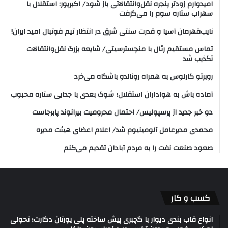
امیدوارم زودتر پنجره نقل‌وانتقالاتی باز شود/ اکبرپور: استقلال با
سهراب ستاره سوم را می‌گرفت
نایب‌قهرمان آسیا و قدرت سنتی شرق در انتظار تیم فوتبال امید ایران!
تماس مستقیم رئال با منچسترسیتی/ شایعه بزرگ نقل‌وانتقالات
تکذیب شد
روبرتو کارلوس به همراه رونالدو باشگاه می‌خرد
آماده باش به هواداران استقلال؛ شوک بعدی با جدایی ستاره محبوب
دو خبر جدید از پرسپولیس/ احتمال محرومیت بیرانوند پابرجاست
محمدی مدیرعامل آلومینیوم شد/ اعلام اعضای هیئت‌ مدیره
صعود صنعت نفت را به مردم آبادان تقدیم می‌کنم
کسب و کار
انواع قاب بندی دیوار با گچبری پیش ساخته پلی یورتان دکارت؛ تحولی