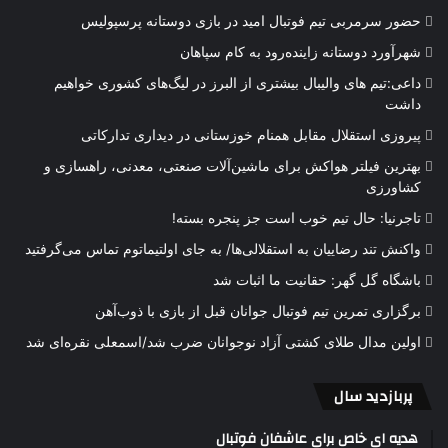
حضور سرمربی تیم فوتبال امید در بازی دوستانه پرسپولیس
شهرآورد دوستانه زاینده‌رود به کام سپاهان
داعی:تیم های والیبال بیشتری از البرز در لیگ‌های کشوری خواهیم
داشت
پیروزی استقلال مقابل همنام خوزستانی در دیداری تدارکاتی
بهترین فیلتر هواکش برای ماشین‌آلات صنعتی، معدنی، راهسازی و
کشاورزی
تاجرنیا: حال تیم خوب است جز پنجره بسته!
واکنش تند رضاییان به استقلالی‌ها/ به جای اولتیماتوم تماس می‌گرفتید
باشگاه گل گهر: حقانیت ما اثبات شد
برگزاری تمرین تیم فوتبال جوانان قبل از بازی با ذوب‌آهن
اولین مدال طلای کشتی آزاد نوجوانان ضرب شد/اسمعلی نقره‌ای شد
پربازدید سال
هدیه ای خاص برای عاشفان فوتبال