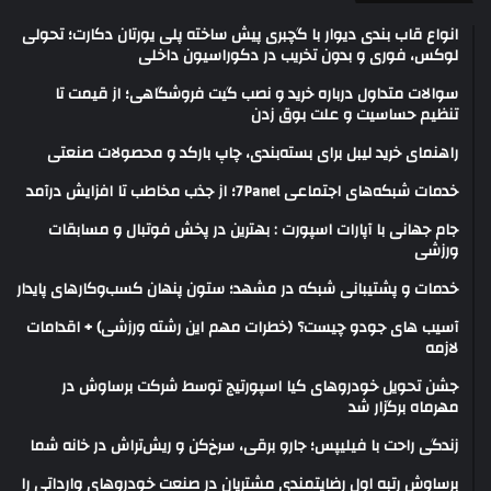
انواع قاب بندی دیوار با گچبری پیش ساخته پلی یورتان دکارت؛ تحولی
لوکس، فوری و بدون تخریب در دکوراسیون داخلی
سوالات متداول درباره خرید و نصب گیت فروشگاهی؛ از قیمت تا
تنظیم حساسیت و علت بوق زدن
راهنمای خرید لیبل برای بسته‌بندی، چاپ بارکد و محصولات صنعتی
خدمات شبکه‌های اجتماعی 7Panel؛ از جذب مخاطب تا افزایش درآمد
جام جهانی با آپارات اسپورت : بهترین در پخش فوتبال و مسابقات
ورزشی
خدمات و پشتیبانی شبکه در مشهد؛ ستون پنهان کسب‌وکارهای پایدار
آسیب های جودو چیست؟ (خطرات مهم این رشته ورزشی) + اقدامات
لازمه
جشن تحویل خودروهای کیا اسپورتیج توسط شرکت برساوش در
مهرماه برگزار شد
زندگی راحت با فیلیپس؛ جارو برقی، سرخ‌کن و ریش‌تراش در خانه شما
برساوش رتبه اول رضایتمندی مشتریان در صنعت خودروهای وارداتی را