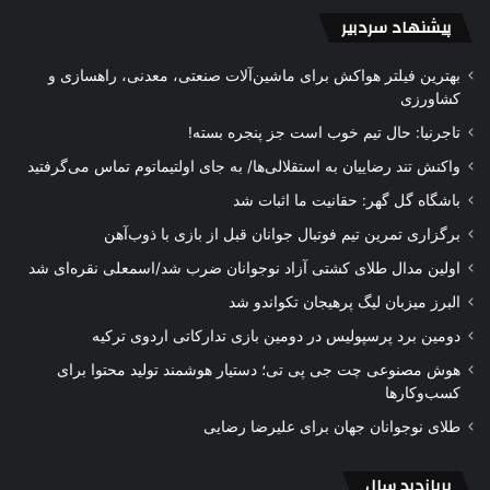
پیشنهاد سردبیر
بهترین فیلتر هواکش برای ماشین‌آلات صنعتی، معدنی، راهسازی و
کشاورزی
تاجرنیا: حال تیم خوب است جز پنجره بسته!
واکنش تند رضاییان به استقلالی‌ها/ به جای اولتیماتوم تماس می‌گرفتید
باشگاه گل گهر: حقانیت ما اثبات شد
برگزاری تمرین تیم فوتبال جوانان قبل از بازی با ذوب‌آهن
اولین مدال طلای کشتی آزاد نوجوانان ضرب شد/اسمعلی نقره‌ای شد
البرز میزبان لیگ پرهیجان تکواندو شد
دومین برد پرسپولیس در دومین بازی تدارکاتی اردوی ترکیه
هوش مصنوعی چت جی پی تی؛ دستیار هوشمند تولید محتوا برای
کسب‌وکارها
طلای نوجوانان جهان برای علیرضا رضایی
پربازدید سال