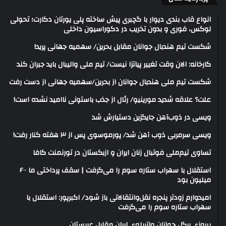
انواع قاب بندی دیوار با گچبری پیش ساخته پلی یورتان دکارت؛ تحولی
لوکس، فوری و بدون تخریب در دکوراسیون داخلی
شکست تیم هندبال جوانان مقابل بحرین/ سهمیه جهانی پرید!
کارخانه: الان وقت تغییر پیاتزا نیست/ تیم ملی والیبال باید جبران کند
شکست تیم ملی هندبال جوانان از بحرین/سهمیه جهانی از دست رفت
علت؟ علاقه شدید مورینیو/ رئال از جذب باستونی ناامید نشده است!
ویسی در ذوب‌آهن جایگزین دستیارش شد
ویسی سرمربی ذوب آهن شد/ پورموسوی پس از ۳ هفته کنار رفت!
تساوی تیم‌ملی فوتبال زنان ایران و ازبکستان در تورنمنت کافا
استقلال با سهراب ستاره سوم را می‌گرفت | سقف پرداختی ما ۶۰۰
میلیون بود
امیدوارم زودتر پنجره نقل‌وانتقالاتی باز شود/ اکبرپور: استقلال با
سهراب ستاره سوم را می‌گرفت
پیروزی پرگل جوانان واترپلوی ایران مقابل عربستان