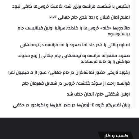
انگلیس با شکست فرانسه برنزی شد/ کامبک خروس‌ها کافی نبود
اعلام زمان فینال و رده بندی جام جهانی ۲۰۲۶
ماتادورها «کله» خروس‌ها را کندند/اسپانیا اولین فینالیست جام
بیست‌وسوم
امباپه پنالتی را هدر داد اما صعود را نه؛ فرانسه در نیمه‌نهایی
صعود مقتدرانه فرانسه به نیمه‌نهایی جام جهانی | زوج مخوف
مراکش را به خانه فرستادند
رکورد تاریخی حضور تماشاگران در جام جهانی/ عبور از ۵ میلیون نفر!
فرانسه راحت از سوئد گذشت/ خروس در شمایل قهرمان جام
اولین شگفتی جام/ آلمان حذف شد
پایان نفس‌گیر گروه E؛ ژرمن‌ها در صدر، فیل‌ها و اکوادور در حذفی
کسب و کار