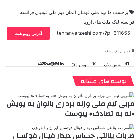
برچسب ها
تیم ملی فوتبال آلمان
تیم ملی فوتبال فرانسه
فرانسه
لیگ ملت های اروپا
آدرس رونوشت
کمتر از یک دقیقه
فیس بوک
توییتر (X)
ل
ر
چ
ی
ت
پ
ا
ا
ر
V
ن
ا
ی
ی
د
K
پ
نوشته های مشابه
ا
د
ک
م
o
ن‌
ب
ت
ی
ن
د
n
ی
ل
ا
t
ر
ت
مربی تیم ملی وزنه برداری بانوان به پویش
ر
a
م
ن
س
«نه به تصادف» پیوست
k
ه
ت
t
e
ضربات پنالتی حساس دیدار فینال فوتسال