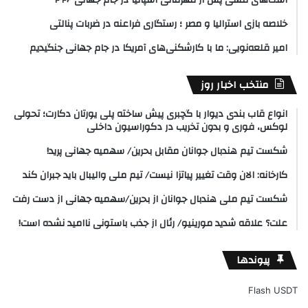
خلاصه بازی استرالیا و مصر ؛ رستگاری فراعنه در ضربات پنالتی
امیر قلعه‌نویی: ما با کارشکنی‌های آمریکا در جام جهانی جنگیدیم
منتخب اخبار روز
انواع قاب بندی دیوار با گچبری پیش ساخته پلی یورتان دکارت؛ تحولی
لوکس، فوری و بدون تخریب در دکوراسیون داخلی
شکست تیم هندبال جوانان مقابل بحرین/ سهمیه جهانی پرید!
کارخانه: الان وقت تغییر پیاتزا نیست/ تیم ملی والیبال باید جبران کند
شکست تیم ملی هندبال جوانان از بحرین/سهمیه جهانی از دست رفت
علت؟ علاقه شدید مورینیو/ رئال از جذب باستونی ناامید نشده است!
پیوندها
Flash USDT