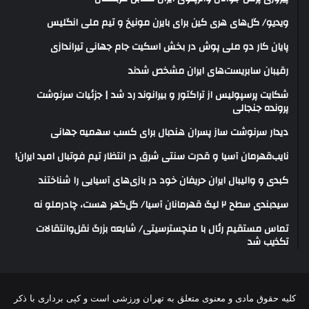
ویدیو/ گل‌های هری‌ کین برای بایرن مونیخ و تیم ملی انگلیس
پایان کار دو ملی پوش در بخش اسکیت جام جهانی تیراندازی
رقیبان سابریست‌های ایران مشخص شدند
شکایت پرسپولیس از تراکتور و بیرانوند رد شد | جزئیات سرنوشت
پرونده جنجالی
دیدار سرنوشت ساز پسران هندبال برای کسب سهمیه جهانی
نایب‌قهرمان آسیا و قدرت سنتی شرق در انتظار تیم فوتبال امید ایران!
کبدی و والیبال ایران حریفان خود در بازی‌های آسیایی را شناختند
سیدبندی سطح ۲ لیگ قهرمانان آسیا/ گل‌گهر هست، چادرملو نه
تماس مستقیم رئال با منچسترسیتی/ شایعه بزرگ نقل‌وانتقالات
تکذیب شد
کلیه حقوق مادی و معنوی متعلق به تهران ورزشی است و کپی برداری با ذکر