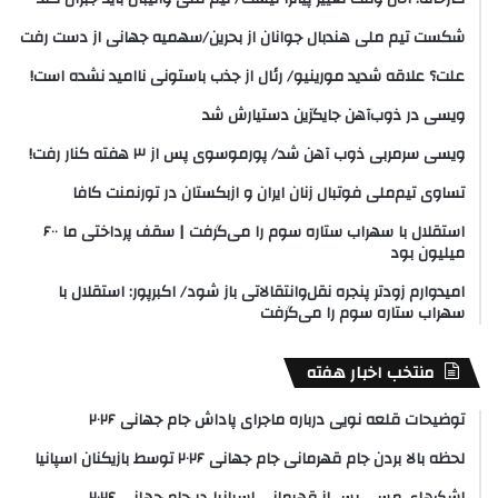
شکست تیم ملی هندبال جوانان از بحرین/سهمیه جهانی از دست رفت
علت؟ علاقه شدید مورینیو/ رئال از جذب باستونی ناامید نشده است!
ویسی در ذوب‌آهن جایگزین دستیارش شد
ویسی سرمربی ذوب آهن شد/ پورموسوی پس از ۳ هفته کنار رفت!
تساوی تیم‌ملی فوتبال زنان ایران و ازبکستان در تورنمنت کافا
استقلال با سهراب ستاره سوم را می‌گرفت | سقف پرداختی ما ۶۰۰
میلیون بود
امیدوارم زودتر پنجره نقل‌وانتقالاتی باز شود/ اکبرپور: استقلال با
سهراب ستاره سوم را می‌گرفت
منتخب اخبار هفته
توضیحات قلعه نویی درباره ماجرای پاداش جام جهانی ۲۰۲۶
لحظه بالا بردن جام‌ قهرمانی جام جهانی ۲۰۲۶ توسط بازیکنان اسپانیا
اشک‌های مسی پس از قهرمانی اسپانیا در جام جهانی ۲۰۲۶