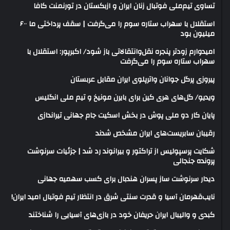
تساوی تیم‌ملی فوتبال زنان ایران و ازبکستان در تورنمنت کافا
استقلال با سهراب ستاره سوم را می‌گرفت | سقف پرداختی ما ۶۰۰
میلیون بود
امیدوارم زودتر پنجره نقل‌وانتقالاتی باز شود/ اکبرپور: استقلال با
سهراب ستاره سوم را می‌گرفت
پیروزی پرگل جوانان واترپلوی ایران مقابل عربستان
ویدیو/ گل‌های هری‌ کین برای بایرن مونیخ و تیم ملی انگلیس
پایان کار دو ملی پوش در بخش اسکیت جام جهانی تیراندازی
رقیبان سابریست‌های ایران مشخص شدند
شکایت پرسپولیس از تراکتور و بیرانوند رد شد | جزئیات سرنوشت
پرونده جنجالی
دیدار سرنوشت ساز پسران هندبال برای کسب سهمیه جهانی
نایب‌قهرمان آسیا و قدرت سنتی شرق در انتظار تیم فوتبال امید ایران!
کبدی و والیبال ایران حریفان خود در بازی‌های آسیایی را شناختند