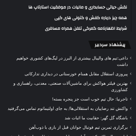
نقش حیاتی حسابداری و مالیات در موفقیت استارتاپ ها
همه چیز درباره کفش و کتونی های کپی
شرایط اظهارنامه گمرکی تلفن همراه مسافری
پیشنهاد سردبیر
داعی:تیم های والیبال بیشتری از البرز در لیگ‌های کشوری خواهیم
داشت
پیروزی استقلال مقابل همنام خوزستانی در دیداری تدارکاتی
بهترین فیلتر هواکش برای ماشین‌آلات صنعتی، معدنی، راهسازی و
کشاورزی
تاجرنیا: حال تیم خوب است جز پنجره بسته!
واکنش تند رضاییان به استقلالی‌ها/ به جای اولتیماتوم تماس می‌گرفتید
باشگاه گل گهر: حقانیت ما اثبات شد
برگزاری تمرین تیم فوتبال جوانان قبل از بازی با ذوب‌آهن