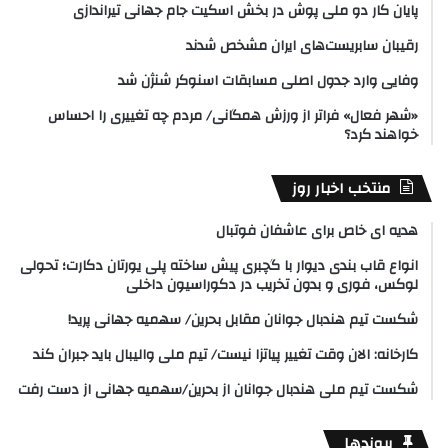
پایان کار دو ملی پوش در بخش اسکیت جام جهانی تیراندازی
رقیبان سابریست‌های ایران مشخص شدند
وفایی وارد جدول اصلی مسابقات اسنوکر شنژن شد
«شهر فعال» فراتر از ورزش همگانی/ مردم چه تغییری را احساس
خواهند کرد؟
منتخب اخبار روز
هدیه ای خاص برای عاشفان فوتبال
انواع قاب بندی دیوار با گچبری پیش ساخته پلی یورتان دکارت؛ تحولی
لوکس، فوری و بدون تخریب در دکوراسیون داخلی
شکست تیم هندبال جوانان مقابل بحرین/ سهمیه جهانی پرید!
کارخانه: الان وقت تغییر پیاتزا نیست/ تیم ملی والیبال باید جبران کند
شکست تیم ملی هندبال جوانان از بحرین/سهمیه جهانی از دست رفت
پیوندها