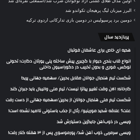
اولین مدال طلای کشتی آزاد نوجوانان ضرب شد/اسمعلی نقره‌ای شد
البرز میزبان لیگ پرهیجان تکواندو شد
دومین برد پرسپولیس در دومین بازی تدارکاتی اردوی ترکیه
پربازدید سال
هدیه ای خاص برای عاشفان فوتبال
انواع قاب بندی دیوار با گچبری پیش ساخته پلی یورتان دکارت؛ تحولی
لوکس، فوری و بدون تخریب در دکوراسیون داخلی
شکست تیم هندبال جوانان مقابل بحرین/ سهمیه جهانی پرید!
کارخانه: الان وقت تغییر پیاتزا نیست/ تیم ملی والیبال باید جبران کند
شکست تیم ملی هندبال جوانان از بحرین/سهمیه جهانی از دست رفت
علت؟ علاقه شدید مورینیو/ رئال از جذب باستونی ناامید نشده است!
ویسی در ذوب‌آهن جایگزین دستیارش شد
ویسی سرمربی ذوب آهن شد/ پورموسوی پس از ۳ هفته کنار رفت!