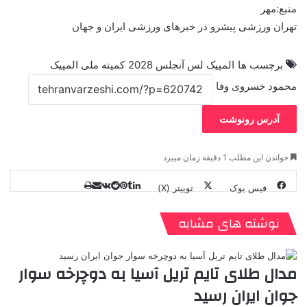
منبع:مهر
تهران ورزشی پیشرو در خبرهای ورزشی ایران و جهان
برچسب ها
المپیک لس آنجلس 2028
کمیته ملی المپیک
محمود خسروی وفا
آدرس رونوشت
خواندن این مطلب 1 دقیقه زمان میبرد
فیس بوک
توییتر (X)
ل
ر
چ
ی
ت
پ
ا
ا
ر
V
ن
ا
ی
ی
د
K
پ
نوشته های مشابه
ا
د
ک
م
o
ن‌
ب
ت
ی
ن
د
n
ی
ل
ا
t
ر
ت
مدال طلای تایم تریل آسیا به دوچرخه سوار
ر
a
م
ن
س
جوان ایران رسید
k
ه
ت
t