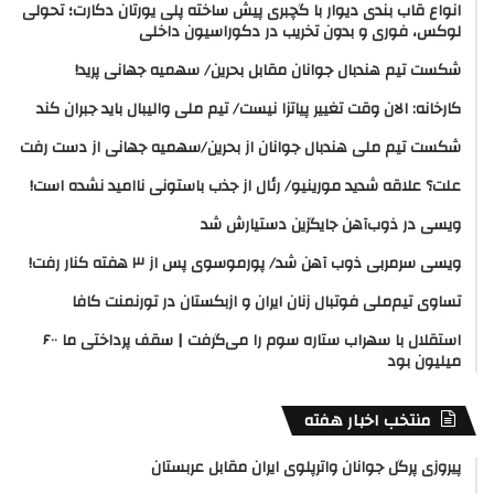
انواع قاب بندی دیوار با گچبری پیش ساخته پلی یورتان دکارت؛ تحولی
لوکس، فوری و بدون تخریب در دکوراسیون داخلی
شکست تیم هندبال جوانان مقابل بحرین/ سهمیه جهانی پرید!
کارخانه: الان وقت تغییر پیاتزا نیست/ تیم ملی والیبال باید جبران کند
شکست تیم ملی هندبال جوانان از بحرین/سهمیه جهانی از دست رفت
علت؟ علاقه شدید مورینیو/ رئال از جذب باستونی ناامید نشده است!
ویسی در ذوب‌آهن جایگزین دستیارش شد
ویسی سرمربی ذوب آهن شد/ پورموسوی پس از ۳ هفته کنار رفت!
تساوی تیم‌ملی فوتبال زنان ایران و ازبکستان در تورنمنت کافا
استقلال با سهراب ستاره سوم را می‌گرفت | سقف پرداختی ما ۶۰۰
میلیون بود
منتخب اخبار هفته
پیروزی پرگل جوانان واترپلوی ایران مقابل عربستان