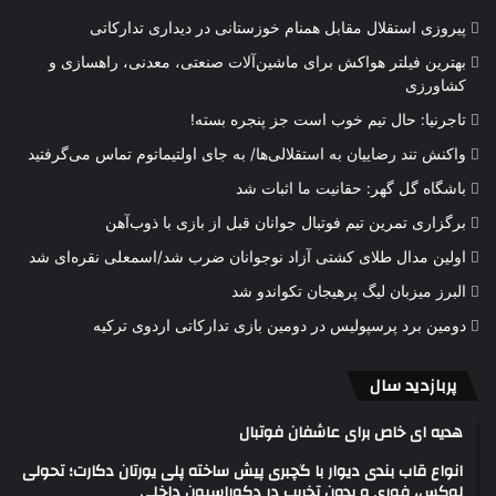
پیروزی استقلال مقابل همنام خوزستانی در دیداری تدارکاتی
بهترین فیلتر هواکش برای ماشین‌آلات صنعتی، معدنی، راهسازی و
کشاورزی
تاجرنیا: حال تیم خوب است جز پنجره بسته!
واکنش تند رضاییان به استقلالی‌ها/ به جای اولتیماتوم تماس می‌گرفتید
باشگاه گل گهر: حقانیت ما اثبات شد
برگزاری تمرین تیم فوتبال جوانان قبل از بازی با ذوب‌آهن
اولین مدال طلای کشتی آزاد نوجوانان ضرب شد/اسمعلی نقره‌ای شد
البرز میزبان لیگ پرهیجان تکواندو شد
دومین برد پرسپولیس در دومین بازی تدارکاتی اردوی ترکیه
پربازدید سال
هدیه ای خاص برای عاشفان فوتبال
انواع قاب بندی دیوار با گچبری پیش ساخته پلی یورتان دکارت؛ تحولی
لوکس، فوری و بدون تخریب در دکوراسیون داخلی