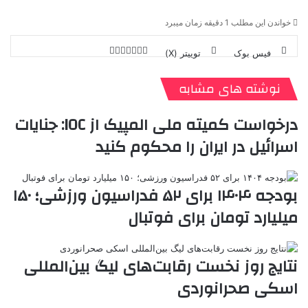
خواندن این مطلب 1 دقیقه زمان میبرد
فیس بوک
توییتر (X)
ل
ر
چ
ی
ت
پ
ا
ا
ر
V
ن
ا
ی
ی
د
K
پ
نوشته های مشابه
ا
د
ک
م
o
ن‌
ب
ت
ی
ن
د
n
درخواست کمیته ملی المپیک از IOC: جنایات
ی
ل
ا
t
ر
ت
اسرائیل در ایران را محکوم کنید
ر
a
م
ن
س
k
ه
ت
t
e
بودجه ۱۴۰۴ برای ۵۲ فدراسیون ورزشی؛ ۱۵۰
میلیارد تومان برای فوتبال
نتایج روز نخست رقابت‌های لیگ بین‌المللی
اسکی صحرانوردی