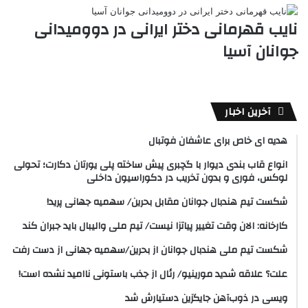
نایب قهرمانی دختر ایرانی در دوومیدانی
جوانان آسیا
آخرین اخبار
هدیه ای خاص برای عاشفان فوتبال
انواع قاب بندی دیوار با گچبری پیش ساخته پلی یورتان دکارت؛ تحولی
لوکس، فوری و بدون تخریب در دکوراسیون داخلی
شکست تیم هندبال جوانان مقابل بحرین/ سهمیه جهانی پرید!
کارخانه: الان وقت تغییر پیاتزا نیست/ تیم ملی والیبال باید جبران کند
شکست تیم ملی هندبال جوانان از بحرین/سهمیه جهانی از دست رفت
علت؟ علاقه شدید مورینیو/ رئال از جذب باستونی ناامید نشده است!
ویسی در ذوب‌آهن جایگزین دستیارش شد