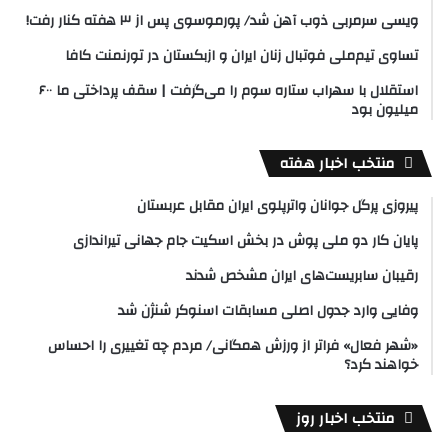
ویسی سرمربی ذوب آهن شد/ پورموسوی پس از ۳ هفته کنار رفت!
تساوی تیم‌ملی فوتبال زنان ایران و ازبکستان در تورنمنت کافا
استقلال با سهراب ستاره سوم را می‌گرفت | سقف پرداختی ما ۶۰۰
میلیون بود
منتخب اخبار هفته
پیروزی پرگل جوانان واترپلوی ایران مقابل عربستان
پایان کار دو ملی پوش در بخش اسکیت جام جهانی تیراندازی
رقیبان سابریست‌های ایران مشخص شدند
وفایی وارد جدول اصلی مسابقات اسنوکر شنژن شد
«شهر فعال» فراتر از ورزش همگانی/ مردم چه تغییری را احساس
خواهند کرد؟
منتخب اخبار روز