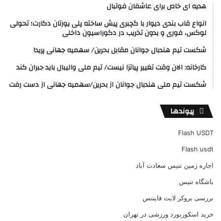
هدیه ای خاص برای عاشفان فوتبال
انواع قاب بندی دیوار با گچبری پیش ساخته پلی یورتان دکارت؛ تحولی
لوکس، فوری و بدون تخریب در دکوراسیون داخلی
شکست تیم هندبال جوانان مقابل بحرین/ سهمیه جهانی پرید!
کارخانه: الان وقت تغییر پیاتزا نیست/ تیم ملی والیبال باید جبران کند
شکست تیم ملی هندبال جوانان از بحرین/سهمیه جهانی از دست رفت
پیوندها
Flash USDT
Flash usdt
اجاره زمین تنیس سعادت آباد
باشگاه تنیس
بررسی بروکر لایت فایننس
خرید اسکوربورد ورزشی در تهران