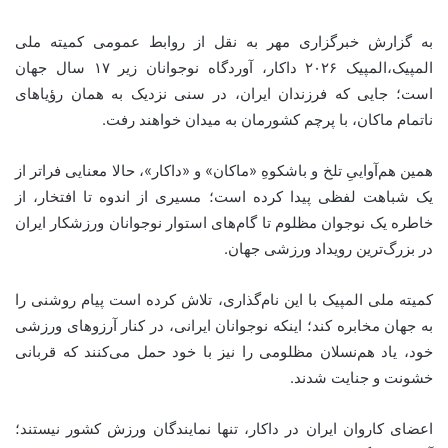
به گزارش خبرگزاری مهر به نقل از روابط عمومی کمیته ملی
المپیک،المپیک ۲۰۲۶ داکار، آوردگاه نوجوانان زیر ۱۷ سال جهان
است؛ جایی که فرزندان ایران، در سنی نزدیک به همان رؤیاهای
ناتمام ماکان، با پرچم کشورمان به میدان خواهند رفت.
همین هم‌آواییِ تلخ و باشکوهِ «ماکان» و «داکار»، حالا معنایی فراتر از
یک شباهت لفظی پیدا کرده است؛ مسیری از اندوه تا افتخار، از
خاطره یک نوجوان مظلوم تا گام‌های استوار نوجوانان ورزشکار ایران
در بزرگ‌ترین رویداد ورزشی جهان.
کمیته ملی المپیک با این نام‌گذاری، تلاش کرده است پیام روشنی را
به جهان مخابره کند؛ اینکه نوجوانان ایرانی، در کنار آرزوهای ورزشی
خود، یاد هم‌نسلان مظلومی را نیز با خود حمل می‌کنند که قربانی
خشونت و جنایت شدند.
اعضای کاروان ایران در داکار، تنها نمایندگان ورزش کشور نیستند؛