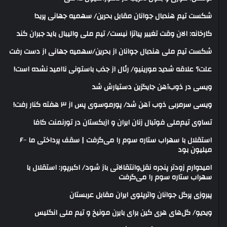
شکست تیم هندبال جوانان مقابل بحرین/ سهمیه جهانی پرید!
کارخانه: الان وقت تغییر پیاتزا نیست/ تیم ملی والیبال باید جبران کند
شکست تیم ملی هندبال جوانان از بحرین/سهمیه جهانی از دست رفت
علت؟ علاقه شدید مورینیو/ رئال از جذب باستونی ناامید نشده است!
ویسی در ذوب‌آهن جایگزین دستیارش شد
ویسی سرمربی ذوب آهن شد/ پورموسوی پس از ۳ هفته کنار رفت!
تساوی تیم‌ملی فوتبال زنان ایران و ازبکستان در تورنمنت کافا
استقلال با سهراب ستاره سوم را می‌گرفت | سقف پرداختی ما ۶۰۰
میلیون بود
امیدوارم زودتر پنجره نقل‌وانتقالاتی باز شود/ اکبرپور: استقلال با
سهراب ستاره سوم را می‌گرفت
پیروزی پرگل جوانان واترپلوی ایران مقابل عربستان
ویدیو/ گل‌های هری‌ کین برای بایرن مونیخ و تیم ملی انگلیس