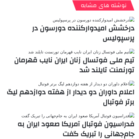
ن
ا
ی
ی
د
K
پ
نوشته های مشابه
ا
د
ک
م
o
ن‌
ب
ت
ی
ن
د
n
ی
ل
ا
t
ر
ت
درخشش امیدوارکننده دورسون در
ر
a
م
ن
س
پرسپولیس
k
ه
ت
t
e
تیم ملی فوتسال زنان ایران نایب قهرمان
تورنمنت تایلند شد
اعلام داوران دو دیدار از هفته دوازدهم لیگ
برتر فوتبال
فدراسیون فوتبال آمریکا صعود ایران به
جام‌جهانی را تبریک گفت