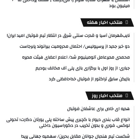
استقلال با سهراب ستاره سوم را می‌گرفت | سقف پرداختی ما ۶۰۰
میلیون بود
منتخب اخبار هفته
نایب‌قهرمان آسیا و قدرت سنتی شرق در انتظار تیم فوتبال امید ایران!
دو خبر جدید از پرسپولیس/ احتمال محرومیت بیرانوند پابرجاست
محمدی مدیرعامل آلومینیوم شد/ اعلام اعضای هیئت‌ مدیره
جباری: از روز اول با برگزاری بازی پلی آف مخالف بودیم
بازیکن سابق تراکتور از فوتبال خداحافظی کرد
منتخب اخبار روز
هدیه ای خاص برای عاشفان فوتبال
انواع قاب بندی دیوار با گچبری پیش ساخته پلی یورتان دکارت؛ تحولی
لوکس، فوری و بدون تخریب در دکوراسیون داخلی
شکست تیم هندبال جوانان مقابل بحرین/ سهمیه جهانی پرید!