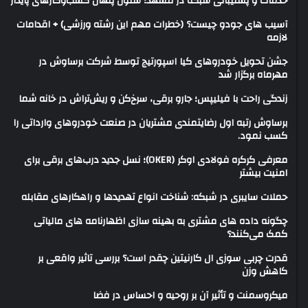
خدمات و پشتیبانی شبکه در مشهد؛ ستون پنهان کسب‌وکارهای پایدار
آسیب های جودو چیست؟ (خطرات مهم این رشته ورزشی) + اقدامات
لازمه
جشن تحویل خودروهای کیا اسپورتیج توسط شرکت برساوش در
مهرماه برگزار شد
زندگی راحت با فیلیپس؛ جارو برقی، سرخ‌کن و ریش‌تراش در خانه شما
برساوش رتبه اول رضایتمندی مشتریان در صنعت خودروهای وارداتی را
کسب نمود.
معرفی کرکره فولادی اوکر (OKER)؛ نسل جدید درب‌های برقی برای
امنیت بیشتر
حملات سایبری در شبکه: شناخت انواع تهدیدها و راهکارهای مقابله
چگونه داده های مشتری به بهینه سازی اظهارنامه های مالیاتی
کمک می‌کنند؟
قدرت چربی سوزی ال کارنیتین چقدر است؟ بررسی تاثیر واقعی بر
کاهش وزن
میکروسمنت و تأثیر آن بر روحیه و احساس در فضا