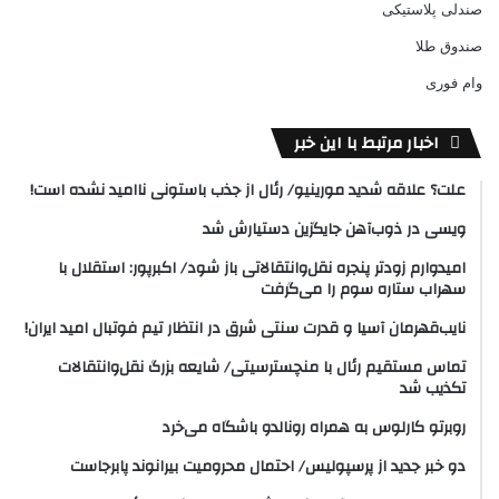
صندلی پلاستیکی
صندوق طلا
وام فوری
اخبار مرتبط با این خبر
علت؟ علاقه شدید مورینیو/ رئال از جذب باستونی ناامید نشده است!
ویسی در ذوب‌آهن جایگزین دستیارش شد
امیدوارم زودتر پنجره نقل‌وانتقالاتی باز شود/ اکبرپور: استقلال با
سهراب ستاره سوم را می‌گرفت
نایب‌قهرمان آسیا و قدرت سنتی شرق در انتظار تیم فوتبال امید ایران!
تماس مستقیم رئال با منچسترسیتی/ شایعه بزرگ نقل‌وانتقالات
تکذیب شد
روبرتو کارلوس به همراه رونالدو باشگاه می‌خرد
دو خبر جدید از پرسپولیس/ احتمال محرومیت بیرانوند پابرجاست