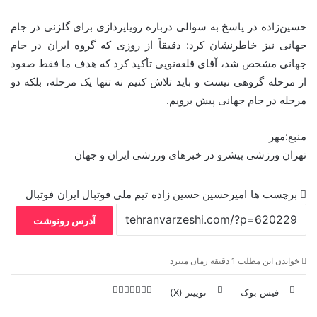
حسین‌زاده در پاسخ به سوالی درباره رویاپردازی برای گلزنی در جام
جهانی نیز خاطرنشان کرد: دقیقاً از روزی که گروه ایران در جام
جهانی مشخص شد، آقای قلعه‌نویی تأکید کرد که هدف ما فقط صعود
از مرحله گروهی نیست و باید تلاش کنیم نه تنها یک مرحله، بلکه دو
مرحله در جام جهانی پیش برویم.
منبع:مهر
تهران ورزشی پیشرو در خبرهای ورزشی ایران و جهان
برچسب ها
امیرحسین حسین زاده
تیم ملی فوتبال ایران
فوتبال
آدرس رونوشت
خواندن این مطلب 1 دقیقه زمان میبرد
فیس بوک
توییتر (X)
ل
ر
چ
ی
ت
پ
ا
ا
ر
V