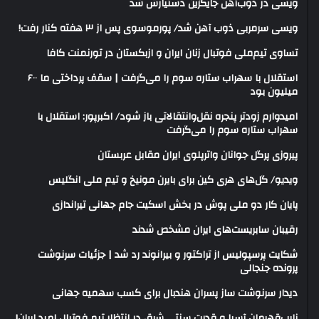
ویسی در ذوب‌آهن جایگزین دستیارش شد
ویسی سرمربی ذوب آهن شد/ پورموسوی پس از ۳ هفته کنار رفت!
تساوی تیم‌ملی فوتبال زنان ایران و ازبکستان در تورنمنت کافا
استقلال با سهراب ستاره سوم را می‌گرفت | سقف پرداختی ما ۶۰۰
میلیون بود
امیدوارم زودتر پنجره نقل‌وانتقالاتی باز شود/ اکبرپور: استقلال با
سهراب ستاره سوم را می‌گرفت
پیروزی پرگل جوانان واترپلوی ایران مقابل عربستان
ویدیو/ گل‌های هری‌ کین برای بایرن مونیخ و تیم ملی انگلیس
پایان کار دو ملی پوش در بخش اسکیت جام جهانی تیراندازی
رقیبان سابریست‌های ایران مشخص شدند
شکایت پرسپولیس از تراکتور و بیرانوند رد شد | جزئیات سرنوشت
پرونده جنجالی
دیدار سرنوشت ساز پسران هندبال برای کسب سهمیه جهانی
نایب‌قهرمان آسیا و قدرت سنتی شرق در انتظار تیم فوتبال امید ایران!