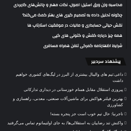
محاسبه وزن ورق استیل: اصول، نکات مهم و چالش‌های کاربردی
چگونه تحلیل داده به تصمیم گیری های بهتر کمک می‌کند؟
نقش حیاتی حسابداری و مالیات در موفقیت استارتاپ ها
همه چیز درباره کفش و کتونی های کپی
شرایط اظهارنامه گمرکی تلفن همراه مسافری
پیشنهاد سردبیر
داعی:تیم های والیبال بیشتری از البرز در لیگ‌های کشوری خواهیم
داشت
پیروزی استقلال مقابل همنام خوزستانی در دیداری تدارکاتی
بهترین فیلتر هواکش برای ماشین‌آلات صنعتی، معدنی، راهسازی و
کشاورزی
تاجرنیا: حال تیم خوب است جز پنجره بسته!
واکنش تند رضاییان به استقلالی‌ها/ به جای اولتیماتوم تماس می‌گرفتید