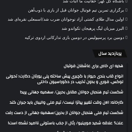
باشگاه گل گهر: حقانیت ما اثبات شد
برگزاری تمرین تیم فوتبال جوانان قبل از بازی با ذوب‌آهن
اولین مدال طلای کشتی آزاد نوجوانان ضرب شد/اسمعلی نقره‌ای شد
البرز میزبان لیگ پرهیجان تکواندو شد
دومین برد پرسپولیس در دومین بازی تدارکاتی اردوی ترکیه
پربازدید سال
هدیه ای خاص برای عاشفان فوتبال
انواع قاب بندی دیوار با گچبری پیش ساخته پلی یورتان دکارت؛ تحولی
لوکس، فوری و بدون تخریب در دکوراسیون داخلی
شکست تیم هندبال جوانان مقابل بحرین/ سهمیه جهانی پرید!
کارخانه: الان وقت تغییر پیاتزا نیست/ تیم ملی والیبال باید جبران کند
شکست تیم ملی هندبال جوانان از بحرین/سهمیه جهانی از دست رفت
علت؟ علاقه شدید مورینیو/ رئال از جذب باستونی ناامید نشده است!