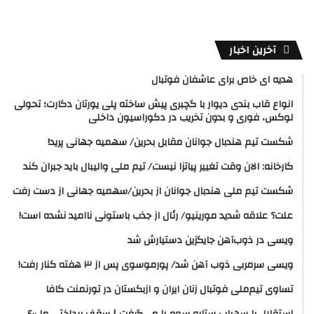
آخرین اخبار
هدیه ای خاص برای عاشفان فوتبال
انواع قاب بندی دیوار با گچبری پیش ساخته پلی یورتان دکارت؛ تحولی
لوکس، فوری و بدون تخریب در دکوراسیون داخلی
شکست تیم هندبال جوانان مقابل بحرین/ سهمیه جهانی پرید!
کارخانه: الان وقت تغییر پیاتزا نیست/ تیم ملی والیبال باید جبران کند
شکست تیم ملی هندبال جوانان از بحرین/سهمیه جهانی از دست رفت
علت؟ علاقه شدید مورینیو/ رئال از جذب باستونی ناامید نشده است!
ویسی در ذوب‌آهن جایگزین دستیارش شد
ویسی سرمربی ذوب آهن شد/ پورموسوی پس از ۳ هفته کنار رفت!
تساوی تیم‌ملی فوتبال زنان ایران و ازبکستان در تورنمنت کافا