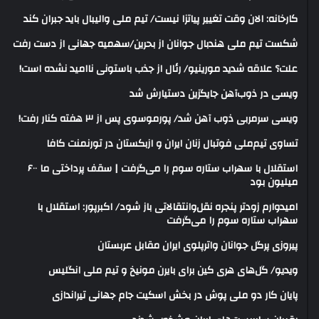
کارخانه: الان وقت تغییر پیاتزا نیست/ تیم ملی والیبال باید جبران کند
شکست تیم ملی هندبال جوانان از بحرین/سهمیه جهانی از دست رفت
علت؟ علاقه شدید مورینیو/ رئال از جذب باستونی ناامید نشده است!
ویسی در ذوب‌آهن جایگزین دستیارش شد
ویسی سرمربی ذوب آهن شد/ پورموسوی پس از ۳ هفته کنار رفت!
تساوی تیم‌ملی فوتبال زنان ایران و ازبکستان در تورنمنت کافا
استقلال با سهراب ستاره سوم را می‌گرفت | سقف پرداختی ما ۶۰۰
میلیون بود
امیدوارم زودتر پنجره نقل‌وانتقالاتی باز شود/ اکبرپور: استقلال با
سهراب ستاره سوم را می‌گرفت
پیروزی پرگل جوانان واترپلوی ایران مقابل عربستان
ویدیو/ گل‌های هری‌ کین برای بایرن مونیخ و تیم ملی انگلیس
پایان کار دو ملی پوش در بخش اسکیت جام جهانی تیراندازی