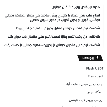
هدیه ای خاص برای عاشفان فوتبال
انواع قاب بندی دیوار با گچبری پیش ساخته پلی یورتان دکارت؛ تحولی
لوکس، فوری و بدون تخریب در دکوراسیون داخلی
شکست تیم هندبال جوانان مقابل بحرین/ سهمیه جهانی پرید!
کارخانه: الان وقت تغییر پیاتزا نیست/ تیم ملی والیبال باید جبران کند
شکست تیم ملی هندبال جوانان از بحرین/سهمیه جهانی از دست رفت
پیوندها
Flash USDT
Flash usdt
اجاره زمین تنیس سعادت آباد
باشگاه تنیس
بررسی بروکر لایت فایننس