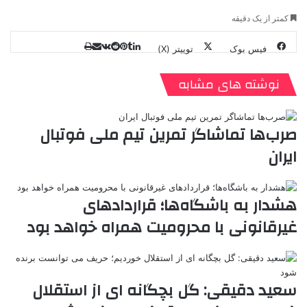
کمتر از یک دقیقه
فیس بوک
توییتر (X)
ل
ر
چ
ی
ت
پ
ا
ا
ر
V
ن
ا
ی
ی
د
K
پ
نوشته های مشابه
ا
د
ک
م
o
ن‌
ب
ت
ی
ن
د
n
ی
ل
ا
t
ر
ت
صرب‌ها تماشاگر تمرین تیم ملی فوتبال
ر
a
م
ن
س
ایران
k
ه
ت
t
e
هشدار به باشگاه‌ها؛ قراردادهای
غیرقانونی با محرومیت همراه خواهد بود
سعید دقیقی: گل بچگانه ای از استقلال