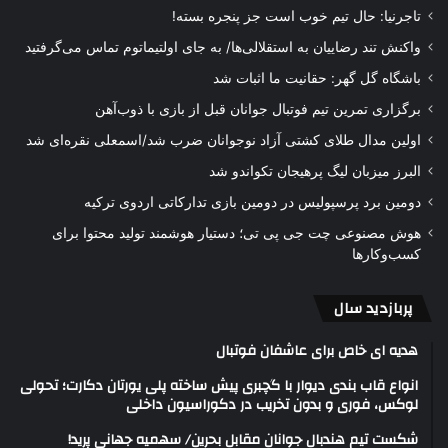
تاجرنیا: حال تیم خوب است جز پنجره بسته!
واکنش تند رضاییان به استقلالی‌ها/ به جای اولتیماتوم تماس می‌گرفتید
باشگاه گل گهر: حقانیت ما اثبات شد
برگزاری تمرین تیم فوتبال جوانان قبل از بازی با ذوب‌آهن
اولین مدال طلای کشتی آزاد نوجوانان ضرب شد/اسمعلی نقره‌ای شد
البرز میزبان لیگ پرهیجان تکواندو شد
دومین برد پرسپولیس در دومین بازی تدارکاتی اردوی ترکیه
هوش مصنوعی چت جی پی تی؛ دستیار هوشمند تولید محتوا برای
کسب‌وکارها
پربازدید سال
هدیه ای خاص برای عاشفان فوتبال
انواع قاب بندی دیوار با گچبری پیش ساخته پلی یورتان دکارت؛ تحولی
لوکس، فوری و بدون تخریب در دکوراسیون داخلی
شکست تیم هندبال جوانان مقابل بحرین/ سهمیه جهانی پرید!