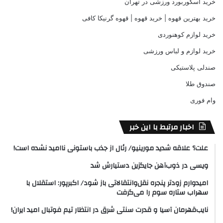
خرید اسکوربورد ورزشی در تهران
خرید بهترین قهوه | خرید قهوه | قهوه گرنیکا کافی
خرید لوازم کوهنوردی
خرید لوازم و لباس ورزشی
صندلی پلاستیکی
صندوق طلا
وام فوری
اخبار مرتبط با این خبر
علت؟ علاقه شدید مورینیو/ رئال از جذب باستونی ناامید نشده است!
ویسی در ذوب‌آهن جایگزین دستیارش شد
امیدوارم زودتر پنجره نقل‌وانتقالاتی باز شود/ اکبرپور: استقلال با
سهراب ستاره سوم را می‌گرفت
نایب‌قهرمان آسیا و قدرت سنتی شرق در انتظار تیم فوتبال امید ایران!