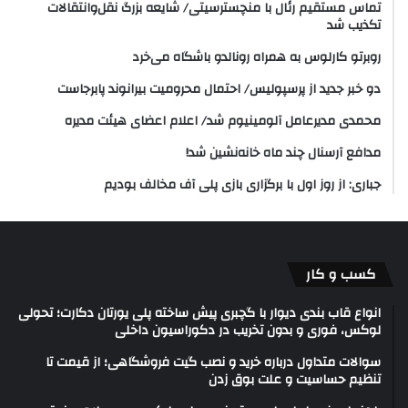
تماس مستقیم رئال با منچسترسیتی/ شایعه بزرگ نقل‌وانتقالات
تکذیب شد
روبرتو کارلوس به همراه رونالدو باشگاه می‌خرد
دو خبر جدید از پرسپولیس/ احتمال محرومیت بیرانوند پابرجاست
محمدی مدیرعامل آلومینیوم شد/ اعلام اعضای هیئت‌ مدیره
مدافع آرسنال چند ماه خانه‌نشین شد!
جباری: از روز اول با برگزاری بازی پلی آف مخالف بودیم
کسب و کار
انواع قاب بندی دیوار با گچبری پیش ساخته پلی یورتان دکارت؛ تحولی
لوکس، فوری و بدون تخریب در دکوراسیون داخلی
سوالات متداول درباره خرید و نصب گیت فروشگاهی؛ از قیمت تا
تنظیم حساسیت و علت بوق زدن