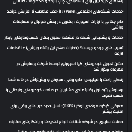
راهنمای خرید لیبل برای بسته‌بندی، چاپ بارکد و محصولات صنعتی
خدمات شبکه‌های اجتماعی 7Panel؛ از جذب مخاطب تا افزایش درآمد
جام جهانی با آپارات اسپورت : بهترین در پخش فوتبال و مسابقات
ورزشی
خدمات و پشتیبانی شبکه در مشهد؛ ستون پنهان کسب‌وکارهای پایدار
آسیب های جودو چیست؟ (خطرات مهم این رشته ورزشی) + اقدامات
لازمه
جشن تحویل خودروهای کیا اسپورتیج توسط شرکت برساوش در
مهرماه برگزار شد
زندگی راحت با فیلیپس؛ جارو برقی، سرخ‌کن و ریش‌تراش در خانه شما
برساوش رتبه اول رضایتمندی مشتریان در صنعت خودروهای وارداتی را
کسب نمود.
معرفی کرکره فولادی اوکر (OKER)؛ نسل جدید درب‌های برقی برای
امنیت بیشتر
حملات سایبری در شبکه: شناخت انواع تهدیدها و راهکارهای مقابله