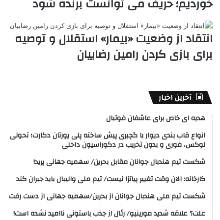
خوردیم؛ حریف می توانست برنده شود
انتقاد از وضعیت «بیمار» استقلال و توصیه
برای بازی کردن رامین رضاییان
آخرین اخبار
هدیه ای خاص برای عاشفان فوتبال
انواع قاب بندی دیوار با گچبری پیش ساخته پلی یورتان دکارت؛ تحولی
لوکس، فوری و بدون تخریب در دکوراسیون داخلی
شکست تیم هندبال جوانان مقابل بحرین/ سهمیه جهانی پرید!
کارخانه: الان وقت تغییر پیاتزا نیست/ تیم ملی والیبال باید جبران کند
شکست تیم ملی هندبال جوانان از بحرین/سهمیه جهانی از دست رفت
علت؟ علاقه شدید مورینیو/ رئال از جذب باستونی ناامید نشده است!