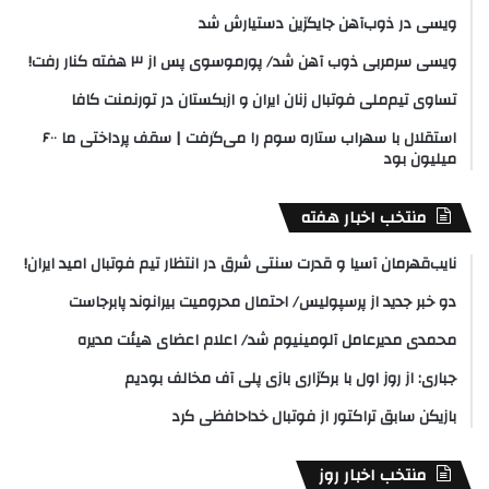
ویسی در ذوب‌آهن جایگزین دستیارش شد
ویسی سرمربی ذوب آهن شد/ پورموسوی پس از ۳ هفته کنار رفت!
تساوی تیم‌ملی فوتبال زنان ایران و ازبکستان در تورنمنت کافا
استقلال با سهراب ستاره سوم را می‌گرفت | سقف پرداختی ما ۶۰۰
میلیون بود
منتخب اخبار هفته
نایب‌قهرمان آسیا و قدرت سنتی شرق در انتظار تیم فوتبال امید ایران!
دو خبر جدید از پرسپولیس/ احتمال محرومیت بیرانوند پابرجاست
محمدی مدیرعامل آلومینیوم شد/ اعلام اعضای هیئت‌ مدیره
جباری: از روز اول با برگزاری بازی پلی آف مخالف بودیم
بازیکن سابق تراکتور از فوتبال خداحافظی کرد
منتخب اخبار روز