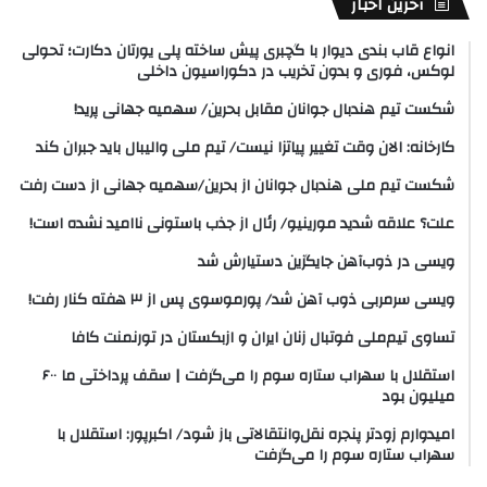
آخرین اخبار
انواع قاب بندی دیوار با گچبری پیش ساخته پلی یورتان دکارت؛ تحولی
لوکس، فوری و بدون تخریب در دکوراسیون داخلی
شکست تیم هندبال جوانان مقابل بحرین/ سهمیه جهانی پرید!
کارخانه: الان وقت تغییر پیاتزا نیست/ تیم ملی والیبال باید جبران کند
شکست تیم ملی هندبال جوانان از بحرین/سهمیه جهانی از دست رفت
علت؟ علاقه شدید مورینیو/ رئال از جذب باستونی ناامید نشده است!
ویسی در ذوب‌آهن جایگزین دستیارش شد
ویسی سرمربی ذوب آهن شد/ پورموسوی پس از ۳ هفته کنار رفت!
تساوی تیم‌ملی فوتبال زنان ایران و ازبکستان در تورنمنت کافا
استقلال با سهراب ستاره سوم را می‌گرفت | سقف پرداختی ما ۶۰۰
میلیون بود
امیدوارم زودتر پنجره نقل‌وانتقالاتی باز شود/ اکبرپور: استقلال با
سهراب ستاره سوم را می‌گرفت