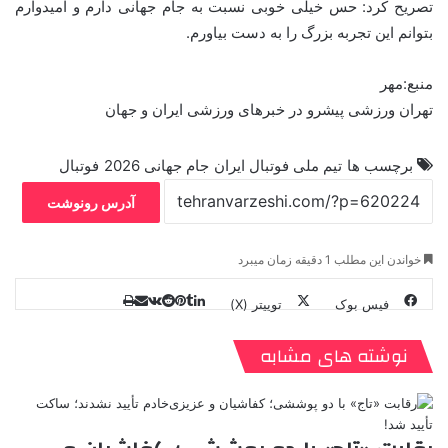
تصریح کرد: حس خیلی خوبی نسبت به جام جهانی دارم و امیدوارم
بتوانم این تجربه بزرگ را به دست بیاورم.
منبع:مهر
تهران ورزشی پیشرو در خبرهای ورزشی ایران و جهان
برچسب ها
تیم ملی فوتبال ایران
جام جهانی 2026
فوتبال
آدرس رونوشت
خواندن این مطلب 1 دقیقه زمان میبرد
فیس بوک
توییتر (X)
ل
ر
چ
ی
ت
پ
ا
ا
ر
V
ن
ا
ی
ی
د
K
پ
نوشته های مشابه
ا
د
ک
م
o
ن‌
ب
ت
ی
ن
د
n
ی
ل
ا
t
ر
ت
ر
a
م
ن
س