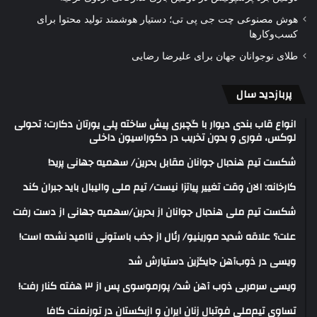
هوش مصنوعی چت جی پی تی؛ دستیار هوشمند تولید محتوا برای
کسب‌وکارها
طلای نوجوانان جهان برای علیرضا رضایی
پربازدید سال
انواع قاب بندی دیوار با گچبری پیش ساخته پلی یورتان دکارت؛ تحولی
لوکس، فوری و بدون تخریب در دکوراسیون داخلی
شکست تیم هندبال جوانان مقابل بحرین/ سهمیه جهانی پرید!
کارخانه: الان وقت تغییر پیاتزا نیست/ تیم ملی والیبال باید جبران کند
شکست تیم ملی هندبال جوانان از بحرین/سهمیه جهانی از دست رفت
علت؟ علاقه شدید مورینیو/ رئال از جذب باستونی ناامید نشده است!
ویسی در ذوب‌آهن جایگزین دستیارش شد
ویسی سرمربی ذوب آهن شد/ پورموسوی پس از ۳ هفته کنار رفت!
تساوی تیم‌ملی فوتبال زنان ایران و ازبکستان در تورنمنت کافا