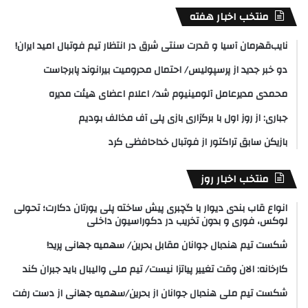
منتخب اخبار هفته
نایب‌قهرمان آسیا و قدرت سنتی شرق در انتظار تیم فوتبال امید ایران!
دو خبر جدید از پرسپولیس/ احتمال محرومیت بیرانوند پابرجاست
محمدی مدیرعامل آلومینیوم شد/ اعلام اعضای هیئت‌ مدیره
جباری: از روز اول با برگزاری بازی پلی آف مخالف بودیم
بازیکن سابق تراکتور از فوتبال خداحافظی کرد
منتخب اخبار روز
انواع قاب بندی دیوار با گچبری پیش ساخته پلی یورتان دکارت؛ تحولی
لوکس، فوری و بدون تخریب در دکوراسیون داخلی
شکست تیم هندبال جوانان مقابل بحرین/ سهمیه جهانی پرید!
کارخانه: الان وقت تغییر پیاتزا نیست/ تیم ملی والیبال باید جبران کند
شکست تیم ملی هندبال جوانان از بحرین/سهمیه جهانی از دست رفت