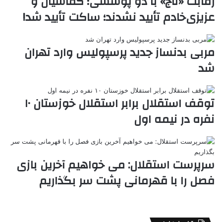
رقابت «تاج» با دو پوششی؛ کفاشیان و
k
ه
ت
عزیزی‌خادم تأیید نشدند؛ ساکت تأیید شد!
t
e
مربی بدنساز جدید پرسپولیس وارد تهران
شد
توقف استقلال برابر استقلال خوزستان ۱۰
نفره در نیمه اول
سرپرست استقلال: می خواهیم آخرین بازی
فصل را با قهرمانی پشت سر بگذاریم