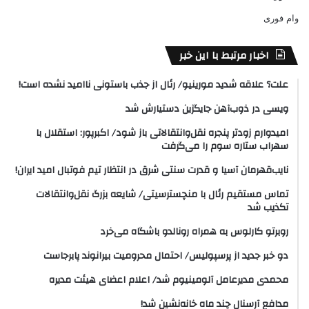
وام فوری
اخبار مرتبط با این خبر
علت؟ علاقه شدید مورینیو/ رئال از جذب باستونی ناامید نشده است!
ویسی در ذوب‌آهن جایگزین دستیارش شد
امیدوارم زودتر پنجره نقل‌وانتقالاتی باز شود/ اکبرپور: استقلال با
سهراب ستاره سوم را می‌گرفت
نایب‌قهرمان آسیا و قدرت سنتی شرق در انتظار تیم فوتبال امید ایران!
تماس مستقیم رئال با منچسترسیتی/ شایعه بزرگ نقل‌وانتقالات
تکذیب شد
روبرتو کارلوس به همراه رونالدو باشگاه می‌خرد
دو خبر جدید از پرسپولیس/ احتمال محرومیت بیرانوند پابرجاست
محمدی مدیرعامل آلومینیوم شد/ اعلام اعضای هیئت‌ مدیره
مدافع آرسنال چند ماه خانه‌نشین شد!