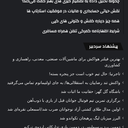
چگونه تحلیل داده به تصمیم گیری های بهتر کمک می‌کند؟
نقش حیاتی حسابداری و مالیات در موفقیت استارتاپ ها
همه چیز درباره کفش و کتونی های کپی
شرایط اظهارنامه گمرکی تلفن همراه مسافری
پیشنهاد سردبیر
بهترین فیلتر هواکش برای ماشین‌آلات صنعتی، معدنی، راهسازی و
کشاورزی
تاجرنیا: حال تیم خوب است جز پنجره بسته!
واکنش تند رضاییان به استقلالی‌ها/ به جای اولتیماتوم تماس می‌گرفتید
باشگاه گل گهر: حقانیت ما اثبات شد
برگزاری تمرین تیم فوتبال جوانان قبل از بازی با ذوب‌آهن
اولین مدال طلای کشتی آزاد نوجوانان ضرب شد/اسمعلی نقره‌ای شد
البرز میزبان لیگ پرهیجان تکواندو شد
دومین برد پرسپولیس در دومین بازی تدارکاتی اردوی ترکیه