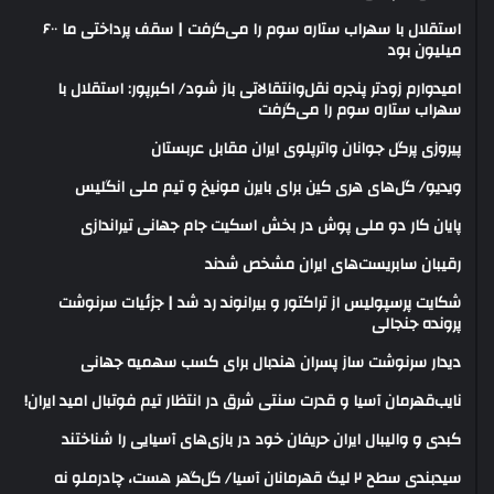
استقلال با سهراب ستاره سوم را می‌گرفت | سقف پرداختی ما ۶۰۰
میلیون بود
امیدوارم زودتر پنجره نقل‌وانتقالاتی باز شود/ اکبرپور: استقلال با
سهراب ستاره سوم را می‌گرفت
پیروزی پرگل جوانان واترپلوی ایران مقابل عربستان
ویدیو/ گل‌های هری‌ کین برای بایرن مونیخ و تیم ملی انگلیس
پایان کار دو ملی پوش در بخش اسکیت جام جهانی تیراندازی
رقیبان سابریست‌های ایران مشخص شدند
شکایت پرسپولیس از تراکتور و بیرانوند رد شد | جزئیات سرنوشت
پرونده جنجالی
دیدار سرنوشت ساز پسران هندبال برای کسب سهمیه جهانی
نایب‌قهرمان آسیا و قدرت سنتی شرق در انتظار تیم فوتبال امید ایران!
کبدی و والیبال ایران حریفان خود در بازی‌های آسیایی را شناختند
سیدبندی سطح ۲ لیگ قهرمانان آسیا/ گل‌گهر هست، چادرملو نه