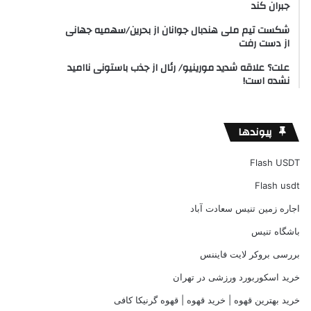
جبران کند
شکست تیم ملی هندبال جوانان از بحرین/سهمیه جهانی
از دست رفت
علت؟ علاقه شدید مورینیو/ رئال از جذب باستونی ناامید
نشده است!
پیوندها
Flash USDT
Flash usdt
اجاره زمین تنیس سعادت آباد
باشگاه تنیس
بررسی بروکر لایت فایننس
خرید اسکوربورد ورزشی در تهران
خرید بهترین قهوه | خرید قهوه | قهوه گرنیکا کافی