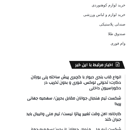
خرید لوازم کوهنوردی
خرید لوازم و لباس ورزشی
صندلی پلاستیکی
صندوق طلا
وام فوری
اخبار مرتبط با این خبر
انواع قاب بندی دیوار با گچبری پیش ساخته پلی یورتان
دکارت؛ تحولی لوکس، فوری و بدون تخریب در
دکوراسیون داخلی
شکست تیم هندبال جوانان مقابل بحرین/ سهمیه جهانی
پرید!
کارخانه: الان وقت تغییر پیاتزا نیست/ تیم ملی والیبال باید
جبران کند
شکست تیم ملی هندبال جوانان از بحرین/سهمیه جهانی