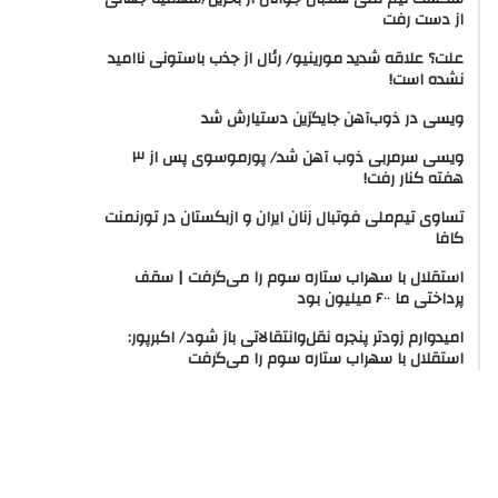
از دست رفت
علت؟ علاقه شدید مورینیو/ رئال از جذب باستونی ناامید
نشده است!
ویسی در ذوب‌آهن جایگزین دستیارش شد
ویسی سرمربی ذوب آهن شد/ پورموسوی پس از ۳
هفته کنار رفت!
تساوی تیم‌ملی فوتبال زنان ایران و ازبکستان در تورنمنت
کافا
استقلال با سهراب ستاره سوم را می‌گرفت | سقف
پرداختی ما ۶۰۰ میلیون بود
امیدوارم زودتر پنجره نقل‌وانتقالاتی باز شود/ اکبرپور:
استقلال با سهراب ستاره سوم را می‌گرفت