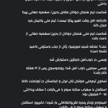
داخلی
شکست تیم هندبال جوانان مقابل بحرین/ سهمیه جهانی پرید!
کارخانه: الان وقت تغییر پیاتزا نیست/ تیم ملی والیبال باید
جبران کند
شکست تیم ملی هندبال جوانان از بحرین/سهمیه جهانی از
دست رفت
علت؟ علاقه شدید مورینیو/ رئال از جذب باستونی ناامید
نشده است!
ویسی در ذوب‌آهن جایگزین دستیارش شد
ویسی سرمربی ذوب آهن شد/ پورموسوی پس از ۳ هفته
کنار رفت!
تساوی تیم‌ملی فوتبال زنان ایران و ازبکستان در تورنمنت کافا
استقلال با سهراب ستاره سوم را می‌گرفت | سقف پرداختی
ما ۶۰۰ میلیون بود
امیدوارم زودتر پنجره نقل‌وانتقالاتی باز شود/ اکبرپور: استقلال
با سهراب ستاره سوم را می‌گرفت