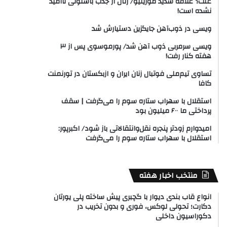
علت؟ علاقه شدید مورینیو/ رئال از جذب باستونی ناامید
نشده است!
ویسی در ذوب‌آهن جایگزین دستیارش شد
ویسی سرمربی ذوب آهن شد/ پورموسوی پس از ۳
هفته کنار رفت!
تساوی تیم‌ملی فوتبال زنان ایران و ازبکستان در تورنمنت
کافا
استقلال با سهراب ستاره سوم را می‌گرفت | سقف
پرداختی ما ۶۰۰ میلیون بود
امیدوارم زودتر پنجره نقل‌وانتقالاتی باز شود/ اکبرپور:
استقلال با سهراب ستاره سوم را می‌گرفت
منتخب اخبار هفته
انواع قاب بندی دیوار با گچبری پیش ساخته پلی یورتان
دکارت؛ تحولی لوکس، فوری و بدون تخریب در
دکوراسیون داخلی