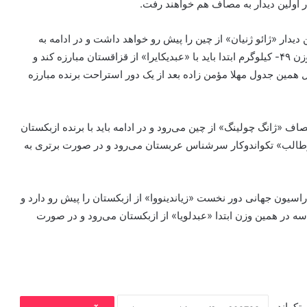
ند شیری در اولین دیدار «ژائو ژنیان» از چین را پیش رو خواهد داشت و در ادامه به
مصاف برنده ازبکستان و اندونزی می‌رود. سعید نصیری در وزن ۴۹- کیلوگرم ابتدا باید با «عبدیکایرا» از قزاقستان مبارزه کند و
همین جدول مهلا مؤمن زاده بعد از یک دور استراحت برنده مبارزه
خست خود به مصاف «ژانگ چولینگ» از چین می‌رود و در ادامه باید با برنده ازبکستان
 ابوطالب» تکواندوکار سرشناس عربستان می‌رود و در صورت برتری به
ست فدراسیون جهانی دور نخست «زیاندینووا» از ازبکستان را پیش رو دارد و
سه در همین وزن ابتدا «عبدلویا» از ازبکستان می‌رود و در صورت
تکواندو