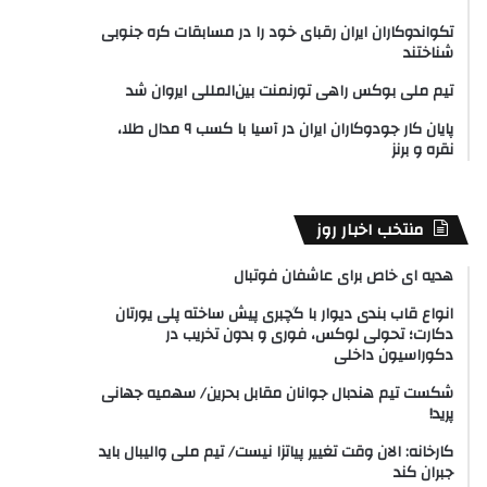
تکواندوکاران ایران رقبای خود را در مسابقات کره جنوبی
شناختند
تیم ملی بوکس راهی تورنمنت بین‌المللی ایروان شد
پایان کار جودوکاران ایران در آسیا با کسب ۹ مدال طلا،
نقره و برنز
منتخب اخبار روز
هدیه ای خاص برای عاشفان فوتبال
انواع قاب بندی دیوار با گچبری پیش ساخته پلی یورتان
دکارت؛ تحولی لوکس، فوری و بدون تخریب در
دکوراسیون داخلی
شکست تیم هندبال جوانان مقابل بحرین/ سهمیه جهانی
پرید!
کارخانه: الان وقت تغییر پیاتزا نیست/ تیم ملی والیبال باید
جبران کند