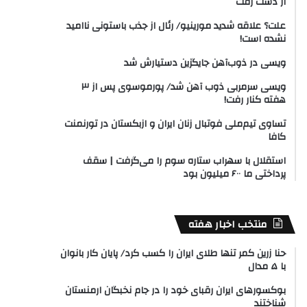
از دست رفت
علت؟ علاقه شدید مورینیو/ رئال از جذب باستونی ناامید
نشده است!
ویسی در ذوب‌آهن جایگزین دستیارش شد
ویسی سرمربی ذوب آهن شد/ پورموسوی پس از ۳
هفته کنار رفت!
تساوی تیم‌ملی فوتبال زنان ایران و ازبکستان در تورنمنت
کافا
استقلال با سهراب ستاره سوم را می‌گرفت | سقف
پرداختی ما ۶۰۰ میلیون بود
منتخب اخبار هفته
حنا زرین کمر تنها طلای ایران را کسب کرد/ پایان کار بانوان
با ۵ مدال
بوکسورهای ایران رقبای خود را در جام نخبگان ارمنستان
شناختند