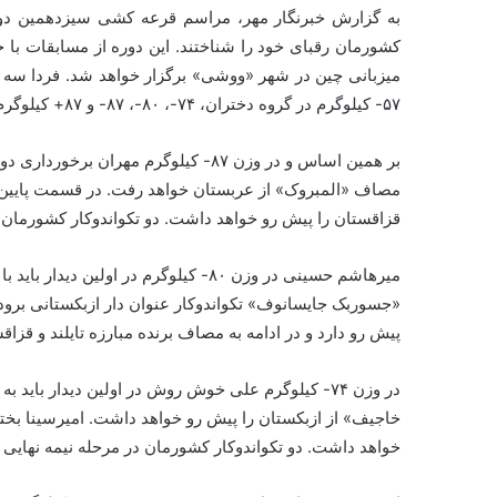
به گزارش خبرنگار مهر، مراسم قرعه کشی سیزدهمین دوره 
۵۷- کیلوگرم در گروه دختران، ۷۴-، ۸۰-، ۸۷- و ۸۷+ کیلوگرم برگزار می‌شود.
بر همین اساس و در وزن ۸۷- کیلوگرم مه
مصاف «المبروک» از عربستان خواهد رفت. در قسمت پایین ه
قزاقستان را پیش رو خواهد داشت. دو تکواندوکار کشورمان
میرهاشم حسینی در وزن ۸۰- کیلوگرم در اول
«جسوربک جایسانوف» تکواندوکار عنوان دار ازبکستانی برود. 
پیش رو دارد و در ادامه به مصاف برنده مبارزه تایلند و قزا
در وزن ۷۴- کیلوگرم علی خوش روش در اولین دیدار باید
خاجیف» از ازبکستان را پیش رو خواهد داشت. امیرسینا بختیا
خواهد داشت. دو تکواندوکار کشورمان در مرحله نیمه نهایی