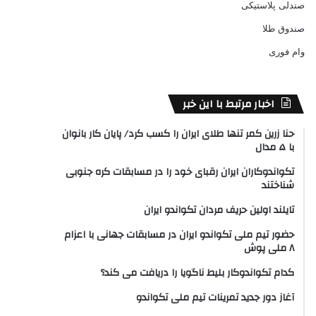
صندلی پلاستیکی
صندوق طلا
وام فوری
اخبار مرتبط با این خبر
حنا زرین کمر تنها طلای ایران را کسب کرد/ پایان کار بانوان
با ۵ مدال
تکواندوکاران ایران رقبای خود را در مسابقات کره جنوبی
شناختند
تایلند اولین حریف مردان تکواندو ایران
حضور تیم ملی تکواندو ایران در مسابقات جهانی با اعزام
۸ ملی پوش
کدام تکواندوکار بلیط ناگویا را دریافت می کند؟
آغاز دور جدید تمرینات تیم ملی تکواندو