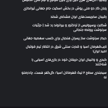
ویدیو/ گل‌های هری‌ کین برای بایرن مونیخ و تیم ملی انگلیس
پایان کار دو ملی پوش در بخش اسکیت جام جهانی تیراندازی
رقیبان سابریست‌های ایران مشخص شدند
شکایت پرسپولیس از تراکتور و بیرانوند رد شد | جزئیات
سرنوشت پرونده جنجالی
دیدار سرنوشت ساز پسران هندبال برای کسب سهمیه جهانی
نایب‌قهرمان آسیا و قدرت سنتی شرق در انتظار تیم فوتبال
امید ایران!
کبدی و والیبال ایران حریفان خود در بازی‌های آسیایی را
شناختند
سیدبندی سطح ۲ لیگ قهرمانان آسیا/ گل‌گهر هست، چادرملو
نه