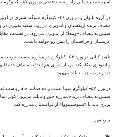
امیرمحمد رحمانی راد و سعید فتحی در وزن ۸۷+ کیلوگرم در اولین دیدار به مصاف هم خواهند رفت.
در گروه بانوان و در وزن ۴۶- کیلوگرم سوگ
سپس به مصاف «ویندا» از اندونزی می‌رود. در قسمت مقابل 
عربستان و قزاقستان را پیش رو خواهد داشت.
ناهید کیانی در وزن ۵۳- کیلوگرم در مبارزه ن
و اندونزی پیکار کند. پرینان نوری هم ابتدا به مصاف «دنیا
دیدار برنده چین تایلند می‌رود.
در وزن ۵۷- کیلوگرم مبینا نعمت زاده همانند جام ریا
سپس به مصاف برنده مبارزه چین و تایلند می‌رود. کوثر اسا
برتری باید با «سنوستینووا» از قزاقستان مبارزه کند.
منبع:مهر
برچسب ها
تکواندو
تکواندو جام باشگاههای آسیا
تیم ملی 