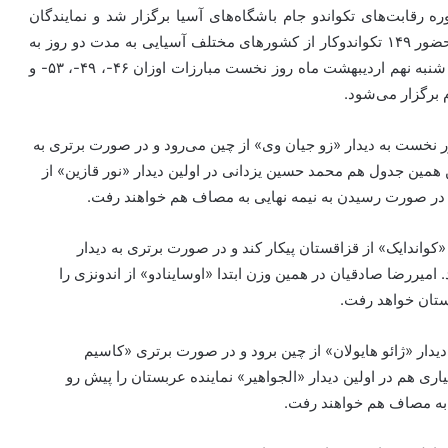
رقابت‌های تکواندو جام باشگاه‌های آسیا برگزار شد و نمایندگان
کشورمان رقبای خود را شناختند. این دوره از مسابقات با حضور ۱۴۹ تکواندوکار از کشورهای مختلف آسیایی به مدت دو روز به
میزبانی چین در شهر «ووشی» برگزار خواهد شد. فردا سه شنبه نهم اردیبهشت ماه روز نخست مبارزات اوزان ۴۶-، ۴۹-، ۵۳- و
ران برخورداری دور نخست به دیدار «زو جیان وی» از چین می‌رود و در صورت برتری به
مین جدول هم محمد حسین یزدانی در اولین دیدار «نور قازین» از
 در صورت رسیدن به نیمه نهایی به مصاف هم خواهند رفت.
ین دیدار باید با «کواندایک» از قزاقستان پیکار کند و در صورت برتری به دیدار
امیررضا صادقیان در همین وزن ابتدا «اوساینادو» از اندونزی را
قستان خواهد رفت.
 به دیدار «ژائو هایولان» از چین برود و در صورت برتری «کاسیم
ری هم در اولین دیدار «الجواهیر» نماینده عربستان را پیش رو
 به مصاف هم خواهند رفت.