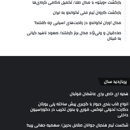
بازگشت «ویتو» با مدال طلا/ تکمیل ناکامی کره‌ای‌ها
بازگشت کاروان تیم ملی تکواندو به ایران
مدال آوران تکواندو در رقابت‌های آسیایی چه گفتند؟
صادقیان و ولی‌نژاد مدال برنز گرفتند/ صعود ناهید کیانی
به فینال
پربازدید سال
هدیه ای خاص برای عاشفان فوتبال
انواع قاب بندی دیوار با گچبری پیش ساخته پلی یورتان
دکارت؛ تحولی لوکس، فوری و بدون تخریب در دکوراسیون
داخلی
شکست تیم هندبال جوانان مقابل بحرین/ سهمیه جهانی پرید!