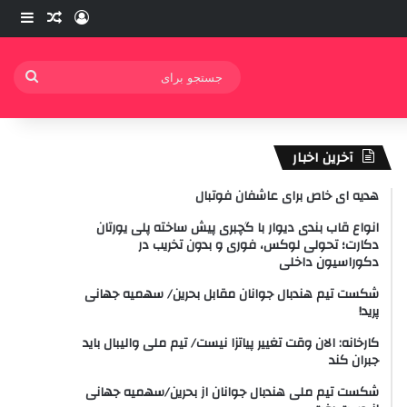
ورود
ساید
نوشته ت
جستج
برای
آخرین اخبار
هدیه ای خاص برای عاشفان فوتبال
انواع قاب بندی دیوار با گچبری پیش ساخته پلی یورتان
دکارت؛ تحولی لوکس، فوری و بدون تخریب در
دکوراسیون داخلی
شکست تیم هندبال جوانان مقابل بحرین/ سهمیه جهانی
پرید!
کارخانه: الان وقت تغییر پیاتزا نیست/ تیم ملی والیبال باید
جبران کند
شکست تیم ملی هندبال جوانان از بحرین/سهمیه جهانی