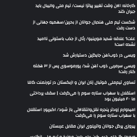
کارخانه: الان وقت تغییر پیاتزا نیست/ تیم ملی والیبال باید
جبران کند
شکست تیم ملی هندبال جوانان از بحرین/سهمیه جهانی از
دست رفت
علت؟ علاقه شدید مورینیو/ رئال از جذب باستونی ناامید
نشده است!
ویسی در ذوب‌آهن جایگزین دستیارش شد
ویسی سرمربی ذوب آهن شد/ پورموسوی پس از ۳ هفته
کنار رفت!
تساوی تیم‌ملی فوتبال زنان ایران و ازبکستان در تورنمنت کافا
استقلال با سهراب ستاره سوم را می‌گرفت | سقف پرداختی
ما ۶۰۰ میلیون بود
امیدوارم زودتر پنجره نقل‌وانتقالاتی باز شود/ اکبرپور: استقلال
با سهراب ستاره سوم را می‌گرفت
پیروزی پرگل جوانان واترپلوی ایران مقابل عربستان