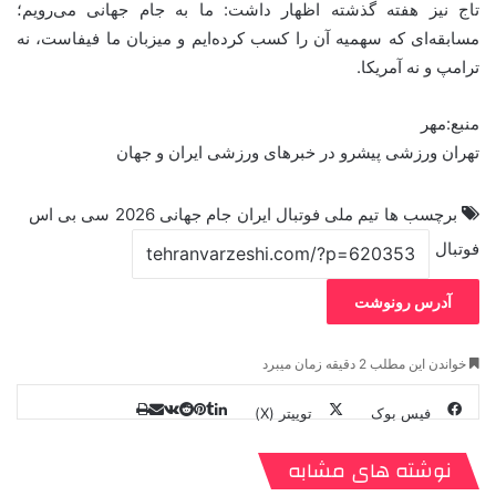
تاج نیز هفته گذشته اظهار داشت: ما به جام جهانی می‌رویم؛
مسابقه‌ای که سهمیه آن را کسب کرده‌ایم و میزبان ما فیفاست، نه
ترامپ و نه آمریکا.
منبع:مهر
تهران ورزشی پیشرو در خبرهای ورزشی ایران و جهان
برچسب ها
تیم ملی فوتبال ایران
جام جهانی 2026
سی بی اس
فوتبال
آدرس رونوشت
خواندن این مطلب 2 دقیقه زمان میبرد
فیس بوک
توییتر (X)
ل
ر
چ
ی
ت
پ
ا
ا
ر
V
ن
ا
ی
ی
د
K
پ
نوشته های مشابه
ا
د
ک
م
o
ن‌