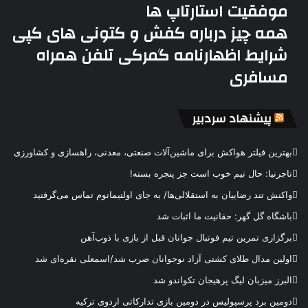
موفقیت استارتاپ ها
همه چیز درباره کفش و کتونی های کپی
شرایط اظهارنامه گمرکی تلفن همراه
مسافری
پیشنهاد سردبیر
بهترین فیلتر هواکش برای ماشین‌آلات صنعتی، معدنی، راهسازی و کشاورزی
تاجرنیا: حال تیم خوب است جز پنجره بسته!
واکنش تند رضاییان به استقلالی‌ها/ به جای اولتیماتوم تماس می‌گرفتید
باشگاه گل گهر: حقانیت ما اثبات شد
برگزاری تمرین تیم فوتبال جوانان قبل از بازی با ذوب‌آهن
اولین مدال طلای کشتی آزاد نوجوانان ضرب شد/اسمعلی نقره‌ای شد
البرز میزبان لیگ پرهیجان تکواندو شد
دومین برد پرسپولیس در دومین بازی تدارکاتی اردوی ترکیه