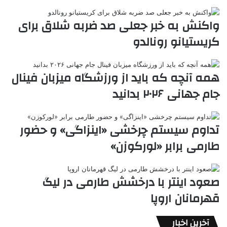
ب
ت
ی
ن
د
n
ی
ل
ا
t
ر
ت
واکنش به خبر جعلی صد ضربه شلاق برای
ر
a
م
ن
س
کریستیانو رونالدو
k
ه
ت
t
e
همه آنچه که باید از ورزشگاه میزبان فینال
جام جهانی ۲۰۲۶ بدانید
تداوم سیستم چرخشی «اینزاگی» و حضور
طارمی برابر «لورکوزن»
صعود اینتر با درخشش طارمی در لیگ
قهرمانان اروپا
آخرین اخبار