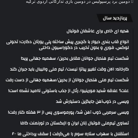
دومین برد پرسپولیس در دومین بازی تدارکاتی اردوی ترکیه
پربازدید سال
هدیه ای خاص برای عاشفان فوتبال
انواع قاب بندی دیوار با گچبری پیش ساخته پلی یورتان دکارت؛ تحولی
لوکس، فوری و بدون تخریب در دکوراسیون داخلی
شکست تیم هندبال جوانان مقابل بحرین/ سهمیه جهانی پرید!
کارخانه: الان وقت تغییر پیاتزا نیست/ تیم ملی والیبال باید جبران کند
شکست تیم ملی هندبال جوانان از بحرین/سهمیه جهانی از دست رفت
علت؟ علاقه شدید مورینیو/ رئال از جذب باستونی ناامید نشده است!
ویسی در ذوب‌آهن جایگزین دستیارش شد
ویسی سرمربی ذوب آهن شد/ پورموسوی پس از ۳ هفته کنار رفت!
تساوی تیم‌ملی فوتبال زنان ایران و ازبکستان در تورنمنت کافا
استقلال با سهراب ستاره سوم را می‌گرفت | سقف پرداختی ما ۶۰۰