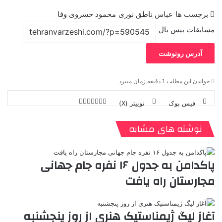
برچسب ها
عباس ناطق نوری
محمود خسروی وفا
مسابقات بیس بال
آدرس رونوشت
خواندن این مطلب 1 دقیقه زمان میبرد
فیس بوک
توییتر (X)
ل
ر
چ
ی
ت
پ
ا
ا
ر
V
ن
ا
ی
ی
د
K
پ
نوشته های مشابه
ا
د
ک
م
o
ن‌
ب
ت
ی
ن
د
n
ی
ل
ا
t
ر
ت
پاکدامن به جدول ۱۶ نفره جام جهانی
ر
a
م
ن
س
مجارستان راه یافت
k
ه
ت
t
e
آغاز لیگ ژیمناستیک هنری از روز پنجشنبه