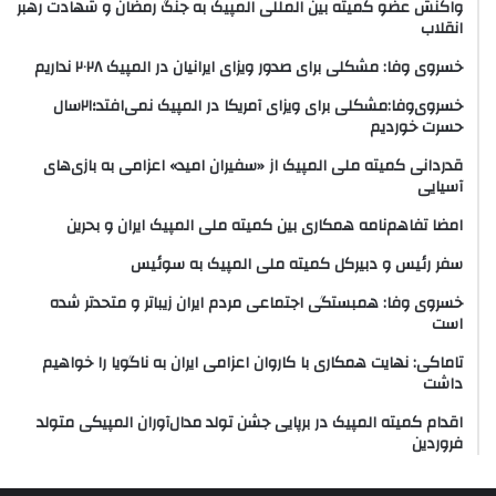
واکنش عضو کمیته بین المللی المپیک به جنگ رمضان و شهادت رهبر
انقلاب
خسروی وفا: مشکلی برای صدور ویزای ایرانیان در المپیک ۲۰۲۸ نداریم
خسروی‌وفا:مشکلی برای ویزای آمریکا در المپیک نمی‌افتد؛۲۱سال
حسرت خوردیم
قدردانی کمیته ملی المپیک از «سفیران امید» اعزامی به بازی‌های
آسیایی
امضا تفاهم‌نامه همکاری بین کمیته ملی المپیک ایران و بحرین
سفر رئیس و دبیرکل کمیته ملی المپیک به سوئیس
خسروی وفا: همبستگی اجتماعی مردم ایران زیباتر و متحدتر شده
است
تاماکی: نهایت همکاری با کاروان اعزامی ایران به ناگویا را خواهیم
داشت
اقدام کمیته المپیک در برپایی جشن تولد مدال‌آوران المپیکی متولد
فروردین