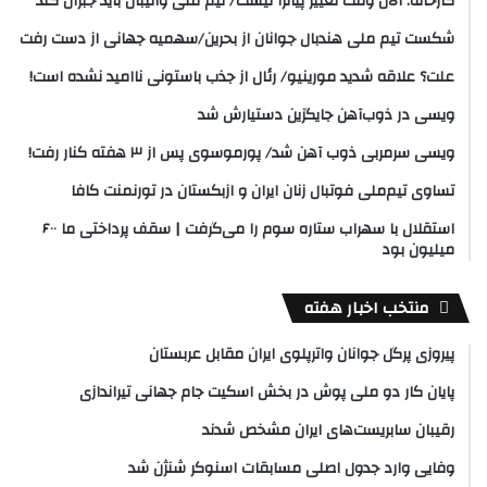
کارخانه: الان وقت تغییر پیاتزا نیست/ تیم ملی والیبال باید جبران کند
شکست تیم ملی هندبال جوانان از بحرین/سهمیه جهانی از دست رفت
علت؟ علاقه شدید مورینیو/ رئال از جذب باستونی ناامید نشده است!
ویسی در ذوب‌آهن جایگزین دستیارش شد
ویسی سرمربی ذوب آهن شد/ پورموسوی پس از ۳ هفته کنار رفت!
تساوی تیم‌ملی فوتبال زنان ایران و ازبکستان در تورنمنت کافا
استقلال با سهراب ستاره سوم را می‌گرفت | سقف پرداختی ما ۶۰۰
میلیون بود
منتخب اخبار هفته
پیروزی پرگل جوانان واترپلوی ایران مقابل عربستان
پایان کار دو ملی پوش در بخش اسکیت جام جهانی تیراندازی
رقیبان سابریست‌های ایران مشخص شدند
وفایی وارد جدول اصلی مسابقات اسنوکر شنژن شد