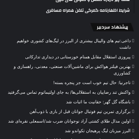
شرایط اظهارنامه گمرکی تلفن همراه مسافری
پیشنهاد سردبیر
داعی:تیم های والیبال بیشتری از البرز در لیگ‌های کشوری خواهیم
داشت
پیروزی استقلال مقابل همنام خوزستانی در دیداری تدارکاتی
بهترین فیلتر هواکش برای ماشین‌آلات صنعتی، معدنی، راهسازی و
کشاورزی
تاجرنیا: حال تیم خوب است جز پنجره بسته!
واکنش تند رضاییان به استقلالی‌ها/ به جای اولتیماتوم تماس می‌گرفتید
باشگاه گل گهر: حقانیت ما اثبات شد
برگزاری تمرین تیم فوتبال جوانان قبل از بازی با ذوب‌آهن
اولین مدال طلای کشتی آزاد نوجوانان ضرب شد/اسمعلی نقره‌ای شد
البرز میزبان لیگ پرهیجان تکواندو شد