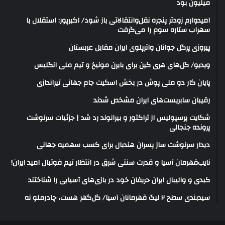
میلیون بود
امیدوارم زودتر پنجره نقل‌وانتقالاتی باز شود/ اکبرپور: استقلال با
سهراب ستاره سوم را می‌گرفت
پیروزی پرگل جوانان واترپلوی ایران مقابل عربستان
ویدیو/ گل‌های هری‌ کین برای بایرن مونیخ و تیم ملی انگلیس
پایان کار دو ملی پوش در بخش اسکیت جام جهانی تیراندازی
رقیبان سابریست‌های ایران مشخص شدند
شکایت پرسپولیس از تراکتور و بیرانوند رد شد | جزئیات سرنوشت
پرونده جنجالی
دیدار سرنوشت ساز پسران هندبال برای کسب سهمیه جهانی
نایب‌قهرمان آسیا و قدرت سنتی شرق در انتظار تیم فوتبال امید ایران!
کبدی و والیبال ایران حریفان خود در بازی‌های آسیایی را شناختند
سیدبندی سطح ۲ لیگ قهرمانان آسیا/ گل‌گهر هست، چادرملو نه