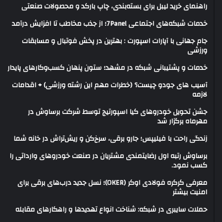
راهنمای خرید لیبل برای بسته‌بندی، چاپ بارکد و محصولات صنعتی
خدمات شبکه‌های اجتماعی 7Panel؛ از جذب مخاطب تا افزایش درآمد
جام جهانی با آپارات اسپورت : بهترین در پخش فوتبال و مسابقات
ورزشی
خدمات و پشتیبانی شبکه در مشهد؛ ستون پنهان کسب‌وکارهای پایدار
آسیب های جودو چیست؟ (خطرات مهم این رشته ورزشی) + اقدامات
لازمه
جشن تحویل خودروهای کیا اسپورتیج توسط شرکت برساوش در
مهرماه برگزار شد
زندگی راحت با فیلیپس؛ جارو برقی، سرخ‌کن و ریش‌تراش در خانه شما
برساوش رتبه اول رضایتمندی مشتریان در صنعت خودروهای وارداتی را
کسب نمود.
معرفی کرکره فولادی اوکر (OKER)؛ نسل جدید درب‌های برقی برای
امنیت بیشتر
حملات سایبری در شبکه: شناخت انواع تهدیدها و راهکارهای مقابله