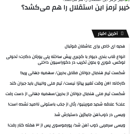
خیبر ترمز این استقلال را هم می‌کشد؟
آخرین اخبار
هدیه ای خاص برای عاشفان فوتبال
انواع قاب بندی دیوار با گچبری پیش ساخته پلی یورتان دکارت؛ تحولی
لوکس، فوری و بدون تخریب در دکوراسیون داخلی
شکست تیم هندبال جوانان مقابل بحرین/ سهمیه جهانی پرید!
کارخانه: الان وقت تغییر پیاتزا نیست/ تیم ملی والیبال باید جبران کند
شکست تیم ملی هندبال جوانان از بحرین/سهمیه جهانی از دست رفت
علت؟ علاقه شدید مورینیو/ رئال از جذب باستونی ناامید نشده است!
ویسی در ذوب‌آهن جایگزین دستیارش شد
ویسی سرمربی ذوب آهن شد/ پورموسوی پس از ۳ هفته کنار رفت!