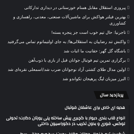
پیروزی استقلال مقابل همنام خوزستانی در دیداری تدارکاتی
بهترین فیلتر هواکش برای ماشین‌آلات صنعتی، معدنی، راهسازی و
کشاورزی
تاجرنیا: حال تیم خوب است جز پنجره بسته!
واکنش تند رضاییان به استقلالی‌ها/ به جای اولتیماتوم تماس می‌گرفتید
باشگاه گل گهر: حقانیت ما اثبات شد
برگزاری تمرین تیم فوتبال جوانان قبل از بازی با ذوب‌آهن
اولین مدال طلای کشتی آزاد نوجوانان ضرب شد/اسمعلی نقره‌ای شد
البرز میزبان لیگ پرهیجان تکواندو شد
پربازدید سال
هدیه ای خاص برای عاشفان فوتبال
انواع قاب بندی دیوار با گچبری پیش ساخته پلی یورتان دکارت؛ تحولی
لوکس، فوری و بدون تخریب در دکوراسیون داخلی