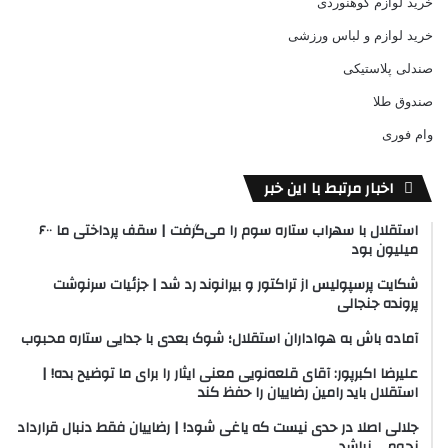
خرید لوازم کوهنوردی
خرید لوازم و لباس ورزشی
صندلی پلاستیکی
صندوق طلا
وام فوری
اخبار مرتبط با این خبر
استقلال با سهراب ستاره سوم را می‌گرفت | سقف پرداختی ما ۶۰۰
میلیون بود
شکایت پرسپولیس از تراکتور و بیرانوند رد شد | جزئیات سرنوشت
پرونده جنجالی
آماده باش به هواداران استقلال؛ شوک بعدی با جدایی ستاره محبوب
علیرضا اکبرپور: آقای قلعه‌نویی معنی ایثار را برای ما توضیح بده! |
استقلال باید رامین رضاییان را حفظ کند
جلالی اصلا در حدی نیست که یاغی شود! | رضاییان فقط دنبال قرارداد
نجومی نباشد