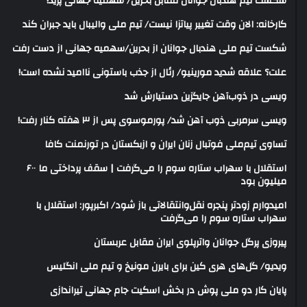
شکست تیم هندبال جوانان مقابل بحرین/ سهمیه جهانی پرید!
کارخانه: الان وقت تغییر پیاتزا نیست/ تیم ملی والیبال باید جبران کند
شکست تیم ملی هندبال جوانان از بحرین/سهمیه جهانی از دست رفت
علت؟ علاقه شدید مورینیو/ رئال از جذب باستونی ناامید نشده است!
ویسی در ذوب‌آهن جایگزین دستیارش شد
ویسی سرمربی ذوب آهن شد/ پورموسوی پس از ۳ هفته کنار رفت!
تساوی تیم‌ملی فوتبال زنان ایران و ازبکستان در تورنمنت کافا
استقلال با سهراب ستاره سوم را می‌گرفت | سقف پرداختی ما ۶۰۰
میلیون بود
امیدوارم زودتر پنجره نقل‌وانتقالاتی باز شود/ اکبرپور: استقلال با
سهراب ستاره سوم را می‌گرفت
پیروزی پرگل جوانان واترپلوی ایران مقابل عربستان
ویدیو/ گل‌های هری‌ کین برای بایرن مونیخ و تیم ملی انگلیس
پایان کار دو ملی پوش در بخش اسکیت جام جهانی تیراندازی