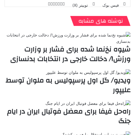
فیس بوک
توییتر (X)
ل
ر
چ
ی
ت
پ
ا
ا
ر
V
ن
ا
ی
ی
د
K
پ
نوشته های مشابه
ا
د
ک
م
o
ن‌
ب
ت
ی
ن
د
n
ی
ل
ا
t
ر
ت
ر
a
م
ن
س
شیوه‌ نخ‌نما شده برای فشار بر وزارت
k
ه
ت
ورزش!/ دخالت خارجی در انتخابات بدنسازی
t
e
ویدیو/ گل اول پرسپولیس به ملوان توسط
علیپور
راه‌حل فیفا برای معضل فوتبال ایران در ایام
جنگ