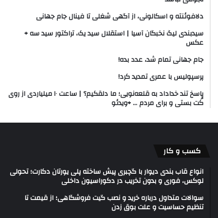
دلافوئنته و اسکالونی، از آگهی شغلی تا فینال جام جهانی
سیدبندی لیگ نخبگان آسیا | استقلال سید یک،‌ تراکتور سید سه +
عکس
جام جهانی تمام شد، عدد بده!
پرسپولیس با عمری تمدید کرد!
پاسخ تند خداداد به قلعه‌نویی؛ ما دلقکیم؟ | ساعت ۱۰ میلیاردی از روی
کُت بستی و برای مردم … +‌ویدئو
کسب و کار
انواع قاب بندی دیوار با گچبری پیش ساخته پلی یورتان دکارت؛ تحولی
لوکس، فوری و بدون تخریب در دکوراسیون داخلی
سوالات متداول درباره خرید و نصب گیت فروشگاهی؛ از قیمت تا
تنظیم حساسیت و علت بوق زدن