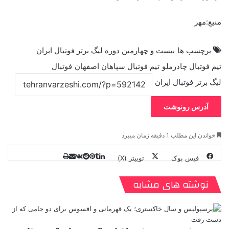
منبع:مهر
برچسب ها
بیست و چهارمین دوره لیگ برتر فوتبال ایران
تیم فوتبال چادرملو
تیم فوتبال سپاهان اصفهان
فوتبال
لیگ برتر فوتبال ایران
آدرس رونوشت
خواندن این مطلب 1 دقیقه زمان میبرد
فیس بوک
توییتر (X)
ل
ر
چ
ی
ت
پ
ا
ا
ر
V
ن
ا
ی
ی
د
K
پ
نوشته های مشابه
ا
د
ک
م
o
ن‌
ب
ت
ی
ن
د
n
ی
ل
ا
t
ر
ت
ر
a
م
ن
س