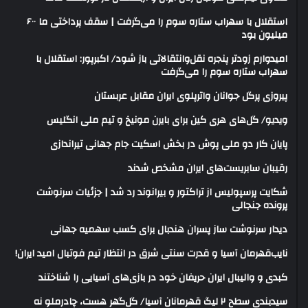
استقلال با سهراب ستاره سوم را می‌گرفت | سقف پرداختی ما ۶۰۰
میلیون بود
امیدوارم زودتر پنجره نقل‌وانتقالاتی باز شود/ اکبرپور: استقلال با
سهراب ستاره سوم را می‌گرفت
پیروزی پرگل جوانان واترپلوی ایران مقابل عربستان
ویدیو/ گل‌های هری‌ کین برای بایرن مونیخ و تیم ملی انگلیس
پایان کار دو ملی پوش در بخش اسکیت جام جهانی تیراندازی
رقیبان سابریست‌های ایران مشخص شدند
شکایت پرسپولیس از تراکتور و بیرانوند رد شد | جزئیات سرنوشت
پرونده جنجالی
دیدار سرنوشت ساز پسران هندبال برای کسب سهمیه جهانی
نایب‌قهرمان آسیا و قدرت سنتی شرق در انتظار تیم فوتبال امید ایران!
کبدی و والیبال ایران حریفان خود در بازی‌های آسیایی را شناختند
سیدبندی سطح ۲ لیگ قهرمانان آسیا/ گل‌گهر هست، چادرملو نه