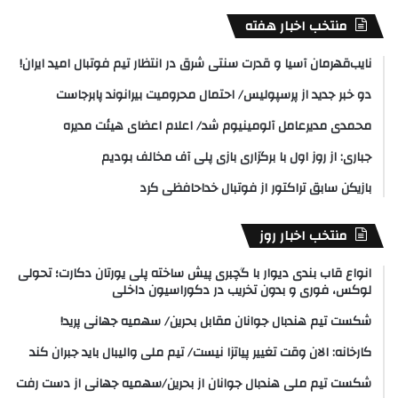
منتخب اخبار هفته
نایب‌قهرمان آسیا و قدرت سنتی شرق در انتظار تیم فوتبال امید ایران!
دو خبر جدید از پرسپولیس/ احتمال محرومیت بیرانوند پابرجاست
محمدی مدیرعامل آلومینیوم شد/ اعلام اعضای هیئت‌ مدیره
جباری: از روز اول با برگزاری بازی پلی آف مخالف بودیم
بازیکن سابق تراکتور از فوتبال خداحافظی کرد
منتخب اخبار روز
انواع قاب بندی دیوار با گچبری پیش ساخته پلی یورتان دکارت؛ تحولی
لوکس، فوری و بدون تخریب در دکوراسیون داخلی
شکست تیم هندبال جوانان مقابل بحرین/ سهمیه جهانی پرید!
کارخانه: الان وقت تغییر پیاتزا نیست/ تیم ملی والیبال باید جبران کند
شکست تیم ملی هندبال جوانان از بحرین/سهمیه جهانی از دست رفت