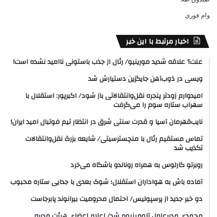
وام فوری
اخبار مرتبط با این خبر
علت؟ علاقه شدید مورینیو/ رئال از جذب باستونی ناامید نشده است!
ویسی در ذوب‌آهن جایگزین دستیارش شد
امیدوارم زودتر پنجره نقل‌وانتقالاتی باز شود/ اکبرپور: استقلال با
سهراب ستاره سوم را می‌گرفت
نایب‌قهرمان آسیا و قدرت سنتی شرق در انتظار تیم فوتبال امید ایران!
تماس مستقیم رئال با منچسترسیتی/ شایعه بزرگ نقل‌وانتقالات
تکذیب شد
روبرتو کارلوس به همراه رونالدو باشگاه می‌خرد
آماده باش به هواداران استقلال؛ شوک بعدی با جدایی ستاره محبوب
دو خبر جدید از پرسپولیس/ احتمال محرومیت بیرانوند پابرجاست
محمدی مدیرعامل آلومینیوم شد/ اعلام اعضای هیئت‌ مدیره