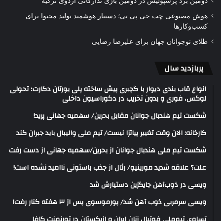
دومین برد پرسپولیس در دومین بازی تدارکاتی اردوی ترکیه
هوش مصنوعی چت جی پی تی؛ دستیار هوشمند تولید محتوا برای
کسب‌وکارها
طلای نوجوانان جهان برای علیرضا رضایی
پربازدید سال
انواع قاب بندی دیوار با گچبری پیش ساخته پلی یورتان دکارت؛ تحولی
لوکس، فوری و بدون تخریب در دکوراسیون داخلی
شکست تیم هندبال جوانان مقابل بحرین/ سهمیه جهانی پرید!
کارخانه: الان وقت تغییر پیاتزا نیست/ تیم ملی والیبال باید جبران کند
شکست تیم ملی هندبال جوانان از بحرین/سهمیه جهانی از دست رفت
علت؟ علاقه شدید مورینیو/ رئال از جذب باستونی ناامید نشده است!
ویسی در ذوب‌آهن جایگزین دستیارش شد
ویسی سرمربی ذوب آهن شد/ پورموسوی پس از ۳ هفته کنار رفت!
تساوی تیم‌ملی فوتبال زنان ایران و ازبکستان در تورنمنت کافا