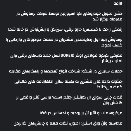
لازمه
جشن تحویل خودروهای کیا اسپورتیج توسط شرکت برساوش در
مهرماه برگزار شد
زندگی راحت با فیلیپس؛ جارو برقی، سرخ‌کن و ریش‌تراش در خانه شما
برساوش رتبه اول رضایتمندی مشتریان در صنعت خودروهای وارداتی را
کسب نمود.
معرفی کرکره فولادی اوکر (OKER)؛ نسل جدید درب‌های برقی برای
امنیت بیشتر
حملات سایبری در شبکه: شناخت انواع تهدیدها و راهکارهای مقابله
چگونه داده های مشتری به بهینه سازی اظهارنامه های مالیاتی
کمک می‌کنند؟
قدرت چربی سوزی ال کارنیتین چقدر است؟ بررسی تاثیر واقعی بر
کاهش وزن
میکروسمنت و تأثیر آن بر روحیه و احساس در فضا
محاسبه وزن ورق استیل: اصول، نکات مهم و چالش‌های کاربردی