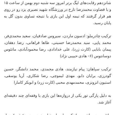
شانزدهم رقابت‌های لیگ برتر امروز سه شنبه دوم بهمن از ساعت ۱۵
و با قضاوت محمدرضا تارخ در ورزشگاه شهید نصیری یزد رو در روی
هم قرار گرفتند که نیمه اول این بازی با نتیجه تساوی بدون گل به
پایان رسید.
ترکیب چادرملو: ادسون ماردن، سیروس صادقیان، سعید محمدی‌فر،
محمد پاپی، سید محمدرضا حسینی، طاها فراهانی، رضا دهقان،
پیمان بابایی (کارت زرد)، علی خدادادی، رضا محمودآبادی، ماتئوس
دوسانتوس (۶- هادی حبیبی نژاد)
ترکیب سپاهان: پیام نیازمند، هادی محمدی، محمد دانشگر، حسین
گودرزی، برایان دابو، مهدی لیموچی، رضا شکاری، آریا یوسفی،
استیون انزونزی، محمدمهدی محبی (کارت زرد) و ابوبکر کامارا
به دلیل پارگی تور یکی از دروازه‌ها این بازی با وقفه‌ای چند دقیقه‌ای
آغاز شد.