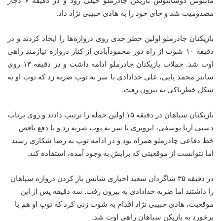
ماتئوس دوسانتوس بازیکن چادرملو خیلی زود و در دقیقه ۶ دچار
مصدومیت شد و جای خود را به هادی حبیبی نژاد داد.
بازیکنان چادرملو اولین خطر جدی روی دروازه‌ها را ایجاد کردند و در
دقیقه ۱۰ شوت از راه دور محمودآبادی از کنار دروازه نیازمند راهی
اوت شد. حملات بازیکنان چادرملو ادامه داشت و در دقیقه ۱۳ روی
سانتر محمد پاپی، علی خدادادی با سر به توپ ضربه زد که توپ او به
شکل خطرناکی به بیرون رفت.
بازیکنان سپاهان در دقیقه ۱۵ اولین حمله را ترتیب دادند و روی پرتاب
دستی آریا یوسفی، انزونزی با سر به توپ ضربه زد و با دفع ناقص
خط دفاعی چادرملو همراه بود و در ادامه توپ به رضا شکاری رسید
اما نتوانست از موقعیتی که برایش به وجود آمده، استفاده کند.
در دقیقه ۳۵ شاگردان سعید اخباری شانس باز کردن دروازه سپاهان
را داشتند اما ضربه خدادادی به بیرون رفت. سه دقیقه پس از این
موقعیت، هادی حبیبی نژاد اقدام به شوت زنی کرد که توپ او هم با
برخورد به بازیکن سپاهان راهی اوت شد.