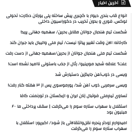
آخرین اخبار
انواع قاب بندی دیوار با گچبری پیش ساخته پلی یورتان دکارت؛ تحولی
لوکس، فوری و بدون تخریب در دکوراسیون داخلی
شکست تیم هندبال جوانان مقابل بحرین/ سهمیه جهانی پرید!
کارخانه: الان وقت تغییر پیاتزا نیست/ تیم ملی والیبال باید جبران کند
شکست تیم ملی هندبال جوانان از بحرین/سهمیه جهانی از دست رفت
علت؟ علاقه شدید مورینیو/ رئال از جذب باستونی ناامید نشده است!
ویسی در ذوب‌آهن جایگزین دستیارش شد
ویسی سرمربی ذوب آهن شد/ پورموسوی پس از ۳ هفته کنار رفت!
تساوی تیم‌ملی فوتبال زنان ایران و ازبکستان در تورنمنت کافا
استقلال با سهراب ستاره سوم را می‌گرفت | سقف پرداختی ما ۶۰۰
میلیون بود
امیدوارم زودتر پنجره نقل‌وانتقالاتی باز شود/ اکبرپور: استقلال با
سهراب ستاره سوم را می‌گرفت