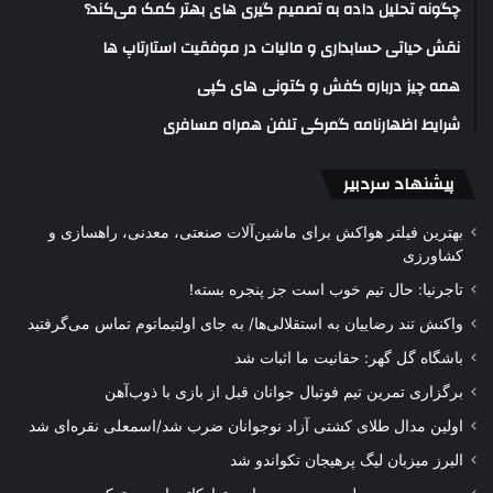
چگونه تحلیل داده به تصمیم گیری های بهتر کمک می‌کند؟
نقش حیاتی حسابداری و مالیات در موفقیت استارتاپ ها
همه چیز درباره کفش و کتونی های کپی
شرایط اظهارنامه گمرکی تلفن همراه مسافری
پیشنهاد سردبیر
بهترین فیلتر هواکش برای ماشین‌آلات صنعتی، معدنی، راهسازی و
کشاورزی
تاجرنیا: حال تیم خوب است جز پنجره بسته!
واکنش تند رضاییان به استقلالی‌ها/ به جای اولتیماتوم تماس می‌گرفتید
باشگاه گل گهر: حقانیت ما اثبات شد
برگزاری تمرین تیم فوتبال جوانان قبل از بازی با ذوب‌آهن
اولین مدال طلای کشتی آزاد نوجوانان ضرب شد/اسمعلی نقره‌ای شد
البرز میزبان لیگ پرهیجان تکواندو شد