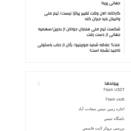
جهانی پرید!
کارخانه: الان وقت تغییر پیاتزا نیست/ تیم ملی
والیبال باید جبران کند
شکست تیم ملی هندبال جوانان از بحرین/سهمیه
جهانی از دست رفت
علت؟ علاقه شدید مورینیو/ رئال از جذب باستونی
ناامید نشده است!
پیوندها
Flash USDT
Flash usdt
اجاره زمین تنیس سعادت آباد
باشگاه تنیس
بررسی بروکر لایت فایننس