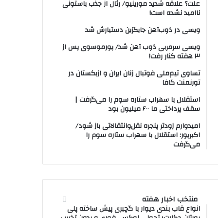
علت؟ علاقه شدید مورینیو/ رئال از جذب باستونی
ناامید نشده است!
ویسی در ذوب‌آهن جایگزین دستیارش شد
ویسی سرمربی ذوب آهن شد/ پورموسوی پس از
۳ هفته کنار رفت!
تساوی تیم‌ملی فوتبال زنان ایران و ازبکستان در
تورنمنت کافا
استقلال با سهراب ستاره سوم را می‌گرفت |
سقف پرداختی ما ۶۰۰ میلیون بود
امیدوارم زودتر پنجره نقل‌وانتقالاتی باز شود/
اکبرپور: استقلال با سهراب ستاره سوم را
می‌گرفت
منتخب اخبار هفته
انواع قاب بندی دیوار با گچبری پیش ساخته پلی