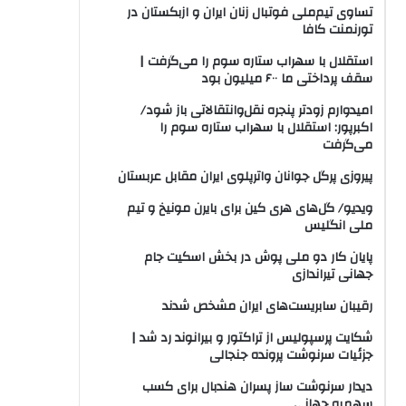
تساوی تیم‌ملی فوتبال زنان ایران و ازبکستان در
تورنمنت کافا
استقلال با سهراب ستاره سوم را می‌گرفت |
سقف پرداختی ما ۶۰۰ میلیون بود
امیدوارم زودتر پنجره نقل‌وانتقالاتی باز شود/
اکبرپور: استقلال با سهراب ستاره سوم را
می‌گرفت
پیروزی پرگل جوانان واترپلوی ایران مقابل عربستان
ویدیو/ گل‌های هری‌ کین برای بایرن مونیخ و تیم
ملی انگلیس
پایان کار دو ملی پوش در بخش اسکیت جام
جهانی تیراندازی
رقیبان سابریست‌های ایران مشخص شدند
شکایت پرسپولیس از تراکتور و بیرانوند رد شد |
جزئیات سرنوشت پرونده جنجالی
دیدار سرنوشت ساز پسران هندبال برای کسب
سهمیه جهانی