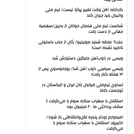
کارخانه: الان وقت تغییر پیاتزا نیست/ تیم ملی
والیبال باید جبران کند
شکست تیم ملی هندبال جوانان از بحرین/سهمیه
جهانی از دست رفت
علت؟ علاقه شدید مورینیو/ رئال از جذب باستونی
ناامید نشده است!
ویسی در ذوب‌آهن جایگزین دستیارش شد
ویسی سرمربی ذوب آهن شد/ پورموسوی پس از
۳ هفته کنار رفت!
تساوی تیم‌ملی فوتبال زنان ایران و ازبکستان در
تورنمنت کافا
استقلال با سهراب ستاره سوم را می‌گرفت |
سقف پرداختی ما ۶۰۰ میلیون بود
امیدوارم زودتر پنجره نقل‌وانتقالاتی باز شود/
اکبرپور: استقلال با سهراب ستاره سوم را
می‌گرفت