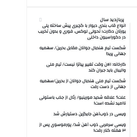
پربازدید سال
انواع قاب بندی دیوار با گچبری پیش ساخته پلی
یورتان دکارت؛ تحولی لوکس، فوری و بدون تخریب
در دکوراسیون داخلی
شکست تیم هندبال جوانان مقابل بحرین/ سهمیه
جهانی پرید!
کارخانه: الان وقت تغییر پیاتزا نیست/ تیم ملی
والیبال باید جبران کند
شکست تیم ملی هندبال جوانان از بحرین/سهمیه
جهانی از دست رفت
علت؟ علاقه شدید مورینیو/ رئال از جذب باستونی
ناامید نشده است!
ویسی در ذوب‌آهن جایگزین دستیارش شد
ویسی سرمربی ذوب آهن شد/ پورموسوی پس از
۳ هفته کنار رفت!