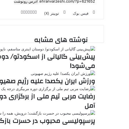
آدرس رونوشت
فیس بوک
توییتر (X)
ل
ر
چ
ی
ت
پ
ا
ا
ر
V
ن
ا
ی
ی
د
K
پ
ا
د
ک
م
o
ن‌
نوشته های مشابه
ب
ت
ی
ن
د
n
ی
ل
ا
t
ر
ت
ر
a
م
ن
س
پیش‌بینی گالیانی از اسکودتو/ دوس
k
ه
ت
t
می‌شود!
e
ورزش ایران یکصدا علیه رژیم صهیو
رضایت مربی تیم ملی از برگزاری دو
آمل
پرسپولیسی محبوب در حسرت بازگ