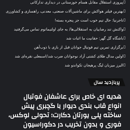
پیروزی استقلال مقابل همنام خوزستانی در دیداری تدارکاتی
بهترین فیلتر هواکش برای ماشین‌آلات صنعتی، معدنی، راهسازی و کشاورزی
تاجرنیا: حال تیم خوب است جز پنجره بسته!
واکنش تند رضاییان به استقلالی‌ها/ به جای اولتیماتوم تماس می‌گرفتید
باشگاه گل گهر: حقانیت ما اثبات شد
برگزاری تمرین تیم فوتبال جوانان قبل از بازی با ذوب‌آهن
اولین مدال طلای کشتی آزاد نوجوانان ضرب شد/اسمعلی نقره‌ای شد
البرز میزبان لیگ پرهیجان تکواندو شد
پربازدید سال
هدیه ای خاص برای عاشفان فوتبال
انواع قاب بندی دیوار با گچبری پیش
ساخته پلی یورتان دکارت؛ تحولی لوکس،
فوری و بدون تخریب در دکوراسیون