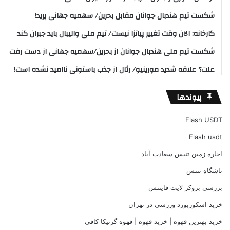
شکست تیم هندبال جوانان مقابل بحرین/ سهمیه جهانی پرید!
کارخانه: الان وقت تغییر پیاتزا نیست/ تیم ملی والیبال باید جبران کند
شکست تیم ملی هندبال جوانان از بحرین/سهمیه جهانی از دست رفت
علت؟ علاقه شدید مورینیو/ رئال از جذب باستونی ناامید نشده است!
پیوندها
Flash USDT
Flash usdt
اجاره زمین تنیس سعادت آباد
باشگاه تنیس
بررسی بروکر لایت فایننس
خرید اسکوربورد ورزشی در تهران
خرید بهترین قهوه | خرید قهوه | قهوه گرنیکا کافی