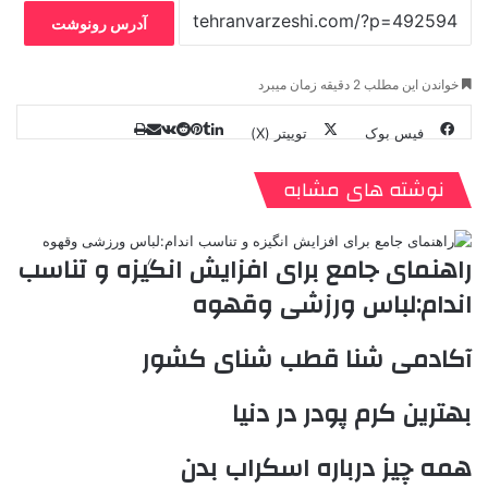
آدرس رونوشت
خواندن این مطلب 2 دقیقه زمان میبرد
فیس بوک
توییتر (X)
ل
ر
چ
ی
ت
پ
ا
ا
ر
V
ن
ا
ی
ی
د
K
پ
نوشته های مشابه
ا
د
ک
م
o
ن‌
ب
ت
ی
ن
د
n
ی
ل
ا
t
ر
ت
راهنمای جامع برای افزایش انگیزه و تناسب
ر
a
م
ن
س
اندام:لباس ورزشی وقهوه
k
ه
ت
t
e
آکادمی شنا قطب شنای کشور
بهترین کرم پودر در دنیا
همه چیز درباره اسکراب بدن