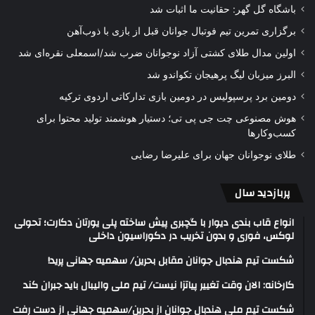
باشگاه گل گهر: حقانیت ما اثبات شد
برگزاری تمرین تیم فوتبال جوانان قبل از بازی با ذوب‌آهن
اولین مدال طلای کشتی آزاد نوجوانان ضرب شد/اسمعلی نقره‌ای شد
البرز میزبان لیگ پرهیجان تکواندو شد
دومین برد پرسپولیس در دومین بازی تدارکاتی اردوی ترکیه
هوش مصنوعی چت جی پی تی؛ دستیار هوشمند تولید محتوا برای
کسب‌وکارها
طلای نوجوانان جهان برای علیرضا رضایی
پربازدید سال
انواع قاب بندی دیوار با گچبری پیش ساخته پلی یورتان دکارت؛ تحولی
لوکس، فوری و بدون تخریب در دکوراسیون داخلی
شکست تیم هندبال جوانان مقابل بحرین/ سهمیه جهانی پرید!
کارخانه: الان وقت تغییر پیاتزا نیست/ تیم ملی والیبال باید جبران کند
شکست تیم ملی هندبال جوانان از بحرین/سهمیه جهانی از دست رفت