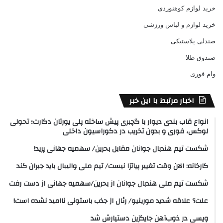
خرید لوازم کوهنوردی
خرید لوازم و لباس ورزشی
صندلی پلاستیکی
صندوق طلا
وام فوری
اخبار مرتبط با این خبر
انواع قاب بندی دیوار با گچبری پیش ساخته پلی یورتان دکارت؛ تحولی
لوکس، فوری و بدون تخریب در دکوراسیون داخلی
شکست تیم هندبال جوانان مقابل بحرین/ سهمیه جهانی پرید!
کارخانه: الان وقت تغییر پیاتزا نیست/ تیم ملی والیبال باید جبران کند
شکست تیم ملی هندبال جوانان از بحرین/سهمیه جهانی از دست رفت
علت؟ علاقه شدید مورینیو/ رئال از جذب باستونی ناامید نشده است!
ویسی در ذوب‌آهن جایگزین دستیارش شد