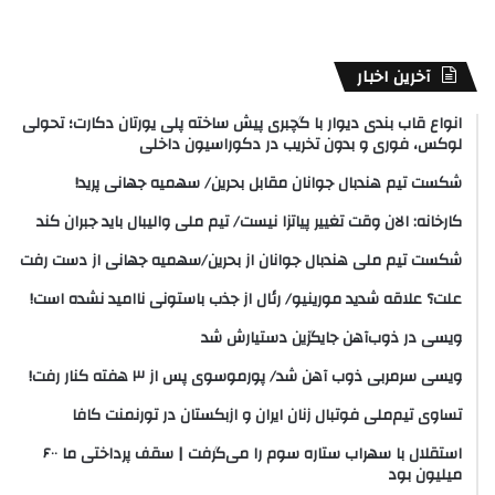
آخرین اخبار
انواع قاب بندی دیوار با گچبری پیش ساخته پلی یورتان دکارت؛ تحولی
لوکس، فوری و بدون تخریب در دکوراسیون داخلی
شکست تیم هندبال جوانان مقابل بحرین/ سهمیه جهانی پرید!
کارخانه: الان وقت تغییر پیاتزا نیست/ تیم ملی والیبال باید جبران کند
شکست تیم ملی هندبال جوانان از بحرین/سهمیه جهانی از دست رفت
علت؟ علاقه شدید مورینیو/ رئال از جذب باستونی ناامید نشده است!
ویسی در ذوب‌آهن جایگزین دستیارش شد
ویسی سرمربی ذوب آهن شد/ پورموسوی پس از ۳ هفته کنار رفت!
تساوی تیم‌ملی فوتبال زنان ایران و ازبکستان در تورنمنت کافا
استقلال با سهراب ستاره سوم را می‌گرفت | سقف پرداختی ما ۶۰۰
میلیون بود