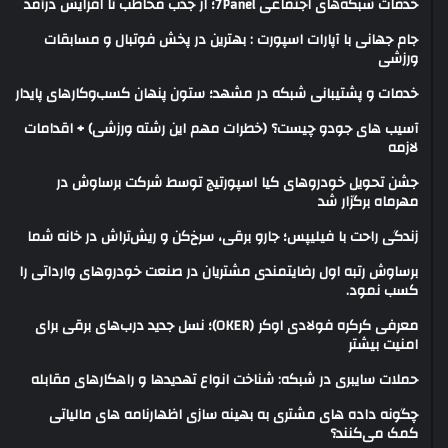
خدمات شبکه‌های اجتماعی 7Panel؛ از جذب مخاطب تا افزایش درآمد
جام جهانی با آپارات اسپورت : بهترین در پخش فوتبال و مسابقات
ورزشی
خدمات و پشتیبانی شبکه در مشهد؛ ستون پنهان کسب‌وکارهای پایدار
آسیب های جودو چیست؟ (خطرات مهم این رشته ورزشی) + اقدامات
لازمه
جشن تحویل خودروهای کیا اسپورتیج توسط شرکت برساوش در
مهرماه برگزار شد
زندگی راحت با فیلیپس؛ جارو برقی، سرخ‌کن و ریش‌تراش در خانه شما
برساوش رتبه اول رضایتمندی مشتریان در صنعت خودروهای وارداتی را
کسب نمود.
معرفی کرکره فولادی اوکر (OKER)؛ نسل جدید درب‌های برقی برای
امنیت بیشتر
حملات سایبری در شبکه: شناخت انواع تهدیدها و راهکارهای مقابله
چگونه داده های مشتری به بهینه سازی اظهارنامه های مالیاتی
کمک می‌کنند؟