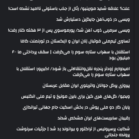
علت؟ علاقه شدید مورینیو/ رئال از جذب باستونی ناامید نشده است!
ویسی در ذوب‌آهن جایگزین دستیارش شد
ویسی سرمربی ذوب آهن شد/ پورموسوی پس از ۳ هفته کنار رفت!
تساوی تیم‌ملی فوتبال زنان ایران و ازبکستان در تورنمنت کافا
استقلال با سهراب ستاره سوم را می‌گرفت | سقف پرداختی ما ۶۰۰
میلیون بود
امیدوارم زودتر پنجره نقل‌وانتقالاتی باز شود/ اکبرپور: استقلال با
سهراب ستاره سوم را می‌گرفت
پیروزی پرگل جوانان واترپلوی ایران مقابل عربستان
ویدیو/ گل‌های هری‌ کین برای بایرن مونیخ و تیم ملی انگلیس
پایان کار دو ملی پوش در بخش اسکیت جام جهانی تیراندازی
رقیبان سابریست‌های ایران مشخص شدند
شکایت پرسپولیس از تراکتور و بیرانوند رد شد | جزئیات سرنوشت
پرونده جنجالی