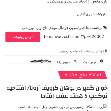
بازی‌هایش را انجام می‌دهد و برمی‌گردد.
منبع:همشهری آنلاین
برچسب ها
فدراسیون فوتبال
مهدی تاج
ویژه ورزشی
آدرس رونوشت
خواندن این مطلب 1 دقیقه زمان میبرد
فیس بوک
توییتر (X)
ل
ر
چ
ی
ت
پ
ا
ا
ر
V
ن
ا
ی
ی
د
K
پ
نوشته های مشابه
ا
د
ک
م
o
ن‌
ب
ت
ی
ن
د
n
خوان گمپر در یوهان کرویف آره‌نا/ افتتاحیه
ی
ل
ا
t
ر
ت
نوکمپ 5 هفته عقب افتاد!‏
ر
a
م
ن
س
k
ه
ت
t
e