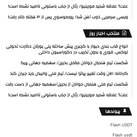
علت؟ علاقه شدید مورینیو/ رئال از جذب باستونی ناامید نشده است!
ویسی سرمربی ذوب آهن شد/ پورموسوی پس از ۳ هفته کنار رفت!
منتخب اخبار روز
انواع قاب بندی دیوار با گچبری پیش ساخته پلی یورتان دکارت؛ تحولی
لوکس، فوری و بدون تخریب در دکوراسیون داخلی
شکست تیم هندبال جوانان مقابل بحرین/ سهمیه جهانی پرید!
کارخانه: الان وقت تغییر پیاتزا نیست/ تیم ملی والیبال باید جبران کند
شکست تیم ملی هندبال جوانان از بحرین/سهمیه جهانی از دست رفت
علت؟ علاقه شدید مورینیو/ رئال از جذب باستونی ناامید نشده است!
پیوندها
Flash USDT
Flash usdt