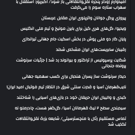
امیدوارم زودتر پنجره نقل‌وانتقالاتی باز شود/ اکبرپور: استقلال با
سهراب ستاره سوم را می‌گرفت
پیروزی پرگل جوانان واترپلوی ایران مقابل عربستان
ویدیو/ گل‌های هری‌ کین برای بایرن مونیخ و تیم ملی انگلیس
پایان کار دو ملی پوش در بخش اسکیت جام جهانی تیراندازی
رقیبان سابریست‌های ایران مشخص شدند
شکایت پرسپولیس از تراکتور و بیرانوند رد شد | جزئیات سرنوشت
پرونده جنجالی
دیدار سرنوشت ساز پسران هندبال برای کسب سهمیه جهانی
نایب‌قهرمان آسیا و قدرت سنتی شرق در انتظار تیم فوتبال امید ایران!
کبدی و والیبال ایران حریفان خود در بازی‌های آسیایی را شناختند
سیدبندی سطح ۲ لیگ قهرمانان آسیا/ گل‌گهر هست، چادرملو نه
تماس مستقیم رئال با منچسترسیتی/ شایعه بزرگ نقل‌وانتقالات
تکذیب شد