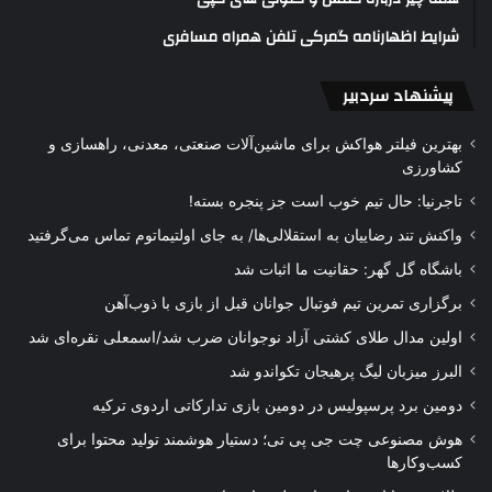
شرایط اظهارنامه گمرکی تلفن همراه مسافری
پیشنهاد سردبیر
بهترین فیلتر هواکش برای ماشین‌آلات صنعتی، معدنی، راهسازی و
کشاورزی
تاجرنیا: حال تیم خوب است جز پنجره بسته!
واکنش تند رضاییان به استقلالی‌ها/ به جای اولتیماتوم تماس می‌گرفتید
باشگاه گل گهر: حقانیت ما اثبات شد
برگزاری تمرین تیم فوتبال جوانان قبل از بازی با ذوب‌آهن
اولین مدال طلای کشتی آزاد نوجوانان ضرب شد/اسمعلی نقره‌ای شد
البرز میزبان لیگ پرهیجان تکواندو شد
دومین برد پرسپولیس در دومین بازی تدارکاتی اردوی ترکیه
هوش مصنوعی چت جی پی تی؛ دستیار هوشمند تولید محتوا برای
کسب‌وکارها