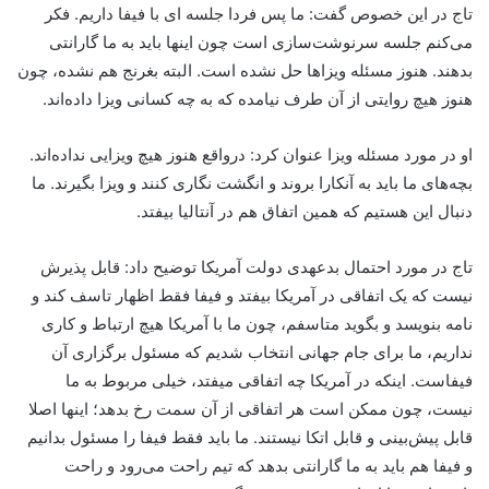
تاج در این خصوص گفت: ما پس فردا جلسه ای با فیفا داریم. فکر
می‌کنم جلسه سرنوشت‌سازی است چون اینها باید به ما گارانتی
بدهند. هنوز مسئله ویزاها حل نشده است. البته بغرنج هم نشده، چون
هنوز هیچ روایتی از آن طرف نیامده که به چه کسانی ویزا داده‌اند.
او در مورد مسئله ویزا عنوان کرد: درواقع هنوز هیچ ویزایی نداده‌اند.
بچه‌های ما باید به آنکارا بروند و انگشت نگاری کنند و ویزا بگیرند. ما
دنبال این هستیم که همین اتفاق هم در آنتالیا بیفتد.
تاج در مورد احتمال بدعهدی دولت آمریکا توضیح داد: قابل پذیرش
نیست که یک اتفاقی در آمریکا بیفتد و فیفا فقط اظهار تاسف کند و
نامه بنویسد و بگوید متاسفم، چون ما با آمریکا هیچ ارتباط و کاری
نداریم، ما برای جام جهانی انتخاب شدیم که مسئول برگزاری آن
فیفاست. اینکه در آمریکا چه اتفاقی میفتد، خیلی مربوط به ما
نیست، چون ممکن است هر اتفاقی از آن سمت رخ بدهد؛ اینها اصلا
قابل پیش‌بینی و قابل اتکا نیستند. ما باید فقط فیفا را مسئول بدانیم
و فیفا هم باید به ما گارانتی بدهد که تیم راحت می‌رود و راحت