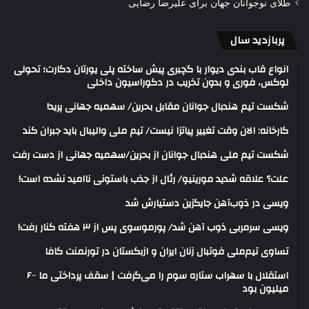
طلای نوجوانان جهان برای علیرضا رضایی
پربازدید سال
انواع قاب بندی دیوار با گچبری پیش ساخته پلی یورتان دکارت؛ تحولی
لوکس، فوری و بدون تخریب در دکوراسیون داخلی
شکست تیم هندبال جوانان مقابل بحرین/ سهمیه جهانی پرید!
کارخانه: الان وقت تغییر پیاتزا نیست/ تیم ملی والیبال باید جبران کند
شکست تیم ملی هندبال جوانان از بحرین/سهمیه جهانی از دست رفت
علت؟ علاقه شدید مورینیو/ رئال از جذب باستونی ناامید نشده است!
ویسی در ذوب‌آهن جایگزین دستیارش شد
ویسی سرمربی ذوب آهن شد/ پورموسوی پس از ۳ هفته کنار رفت!
تساوی تیم‌ملی فوتبال زنان ایران و ازبکستان در تورنمنت کافا
استقلال با سهراب ستاره سوم را می‌گرفت | سقف پرداختی ما ۶۰۰
میلیون بود