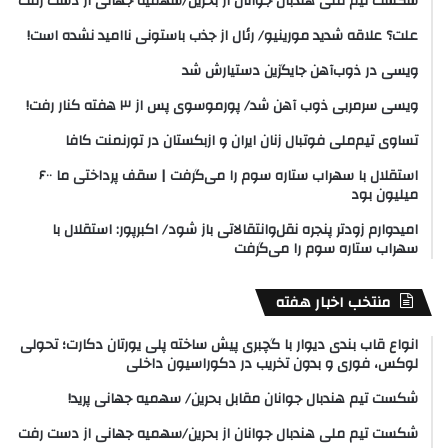
شکست تیم ملی هندبال جوانان از بحرین/سهمیه جهانی از دست رفت
علت؟ علاقه شدید مورینیو/ رئال از جذب باستونی ناامید نشده است!
ویسی در ذوب‌آهن جایگزین دستیارش شد
ویسی سرمربی ذوب آهن شد/ پورموسوی پس از ۳ هفته کنار رفت!
تساوی تیم‌ملی فوتبال زنان ایران و ازبکستان در تورنمنت کافا
استقلال با سهراب ستاره سوم را می‌گرفت | سقف پرداختی ما ۶۰۰
میلیون بود
امیدوارم زودتر پنجره نقل‌وانتقالاتی باز شود/ اکبرپور: استقلال با
سهراب ستاره سوم را می‌گرفت
منتخب اخبار هفته
انواع قاب بندی دیوار با گچبری پیش ساخته پلی یورتان دکارت؛ تحولی
لوکس، فوری و بدون تخریب در دکوراسیون داخلی
شکست تیم هندبال جوانان مقابل بحرین/ سهمیه جهانی پرید!
شکست تیم ملی هندبال جوانان از بحرین/سهمیه جهانی از دست رفت