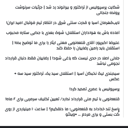
شکایت پرسپولیس از تراکتور و بیرانوند رد شد | جزئیات سرنوشت
پرونده جنجالی
نایب‌قهرمان آسیا و قدرت سنتی شرق در انتظار تیم فوتبال امید ایران!
آماده باش به هواداران استقلال؛ شوک بعدی با جدایی ستاره محبوب
علیرضا اکبرپور: آقای قلعه‌نویی معنی ایثار را برای ما توضیح بده! |
استقلال باید رامین رضاییان را حفظ کند
جلالی اصلا در حدی نیست که یاغی شود! | رضاییان فقط دنبال قرارداد
نجومی نباشد
سیدبندی لیگ نخبگان آسیا | استقلال سید یک،‌ تراکتور سید سه +
عکس
پرسپولیس با عمری تمدید کرد!
قلعه‌نویی با تیم ملی قرارداد ندارد/ تعیین تکلیف سرمربی برای ۶ ماه!
پاسخ تند خداداد به قلعه‌نویی؛ ما دلقکیم؟ | ساعت ۱۰ میلیاردی از روی
کُت بستی و برای مردم … +‌ویدئو