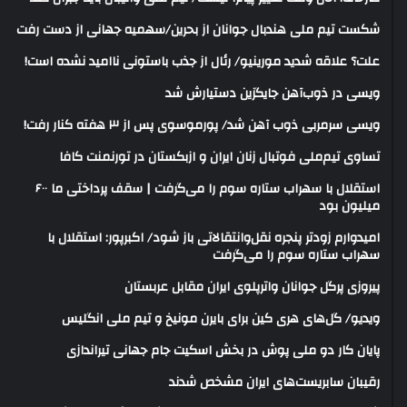
شکست تیم ملی هندبال جوانان از بحرین/سهمیه جهانی از دست رفت
علت؟ علاقه شدید مورینیو/ رئال از جذب باستونی ناامید نشده است!
ویسی در ذوب‌آهن جایگزین دستیارش شد
ویسی سرمربی ذوب آهن شد/ پورموسوی پس از ۳ هفته کنار رفت!
تساوی تیم‌ملی فوتبال زنان ایران و ازبکستان در تورنمنت کافا
استقلال با سهراب ستاره سوم را می‌گرفت | سقف پرداختی ما ۶۰۰
میلیون بود
امیدوارم زودتر پنجره نقل‌وانتقالاتی باز شود/ اکبرپور: استقلال با
سهراب ستاره سوم را می‌گرفت
پیروزی پرگل جوانان واترپلوی ایران مقابل عربستان
ویدیو/ گل‌های هری‌ کین برای بایرن مونیخ و تیم ملی انگلیس
پایان کار دو ملی پوش در بخش اسکیت جام جهانی تیراندازی
رقیبان سابریست‌های ایران مشخص شدند