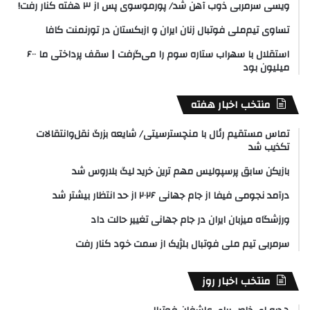
ویسی سرمربی ذوب آهن شد/ پورموسوی پس از ۳ هفته کنار رفت!
تساوی تیم‌ملی فوتبال زنان ایران و ازبکستان در تورنمنت کافا
استقلال با سهراب ستاره سوم را می‌گرفت | سقف پرداختی ما ۶۰۰
میلیون بود
منتخب اخبار هفته
تماس مستقیم رئال با منچسترسیتی/ شایعه بزرگ نقل‌وانتقالات
تکذیب شد
بازیکن سابق پرسپولیس مهم ترین خرید لیگ بلاروس شد
درآمد نجومی فیفا از جام جهانی ۲۰۲۶ از حد انتظار بیشتر شد
ورزشگاه میزبان ایران در جام جهانی تغییر حالت داد
سرمربی تیم ملی فوتبال بلژیک از سمت خود کنار رفت
منتخب اخبار روز