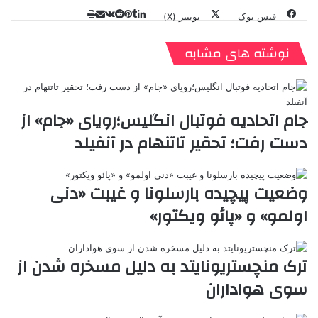
فیس بوک
توییتر (X)
ل
ر
چ
ی
ت
پ
ا
ا
ر
V
ن
ا
ی
ی
د
K
پ
نوشته های مشابه
ا
د
ک
م
o
ن‌
ب
ت
ی
ن
د
n
ی
ل
ا
t
ر
ت
ر
a
م
ن
س
جام اتحادیه فوتبال انگلیس؛رویای «جام» از
k
ه
ت
دست رفت؛ تحقیر تاتنهام در آنفیلد
t
e
وضعیت پیچیده بارسلونا و غیبت «دنی
اولمو» و «پائو ویکتور»
ترک منچستریونایتد به دلیل مسخره شدن از
سوی هواداران