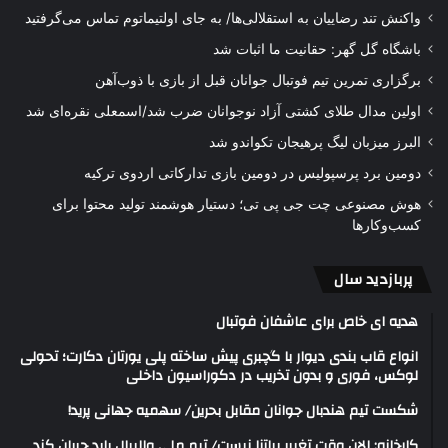
واکنش تند رضاییان به استقلالی‌ها/ به جای اولتیماتوم تماس می‌گرفتید
باشگاه گل گهر: حقانیت ما اثبات شد
برگزاری تمرین تیم فوتبال جوانان قبل از بازی با ذوب‌آهن
اولین مدال طلای کشتی آزاد نوجوانان ضرب شد/اسمعلی نقره‌ای شد
البرز میزبان لیگ پرهیجان تکواندو شد
دومین برد پرسپولیس در دومین بازی تدارکاتی اردوی ترکیه
هوش مصنوعی چت جی پی تی؛ دستیار هوشمند تولید محتوا برای
کسب‌وکارها
پربازدید سال
هدیه ای خاص برای عاشفان فوتبال
انواع قاب بندی دیوار با گچبری پیش ساخته پلی یورتان دکارت؛ تحولی
لوکس، فوری و بدون تخریب در دکوراسیون داخلی
شکست تیم هندبال جوانان مقابل بحرین/ سهمیه جهانی پرید!
کارخانه: الان وقت تغییر پیاتزا نیست/ تیم ملی والیبال باید جبران کند