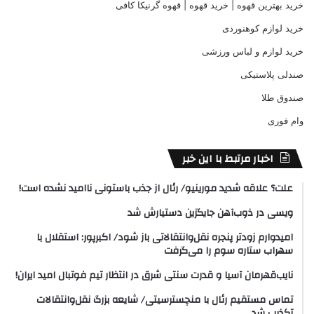
خرید بهترین قهوه | خرید قهوه | قهوه گرنیکا کافی
خرید لوازم کوهنوردی
خرید لوازم و لباس ورزشی
صندلی پلاستیکی
صندوق طلا
وام فوری
اخبار مرتبط با این خبر
علت؟ علاقه شدید مورینیو/ رئال از جذب باستونی ناامید نشده است!
ویسی در ذوب‌آهن جایگزین دستیارش شد
امیدوارم زودتر پنجره نقل‌وانتقالاتی باز شود/ اکبرپور: استقلال با
سهراب ستاره سوم را می‌گرفت
نایب‌قهرمان آسیا و قدرت سنتی شرق در انتظار تیم فوتبال امید ایران!
تماس مستقیم رئال با منچسترسیتی/ شایعه بزرگ نقل‌وانتقالات
تکذیب شد