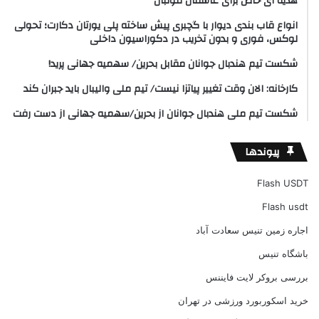
هدیه ای خاص برای عاشفان فوتبال
انواع قاب بندی دیوار با گچبری پیش ساخته پلی یورتان دکارت؛ تحولی
لوکس، فوری و بدون تخریب در دکوراسیون داخلی
شکست تیم هندبال جوانان مقابل بحرین/ سهمیه جهانی پرید!
کارخانه: الان وقت تغییر پیاتزا نیست/ تیم ملی والیبال باید جبران کند
شکست تیم ملی هندبال جوانان از بحرین/سهمیه جهانی از دست رفت
پیوندها
Flash USDT
Flash usdt
اجاره زمین تنیس سعادت آباد
باشگاه تنیس
بررسی بروکر لایت فایننس
خرید اسکوربورد ورزشی در تهران