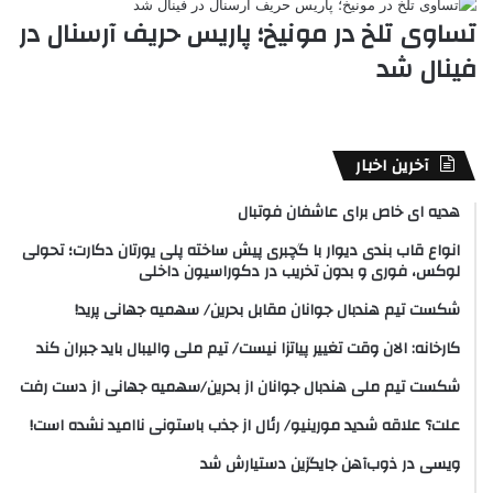
تساوی تلخ در مونیخ؛ پاریس حریف آرسنال در
فینال شد
آخرین اخبار
هدیه ای خاص برای عاشفان فوتبال
انواع قاب بندی دیوار با گچبری پیش ساخته پلی یورتان دکارت؛ تحولی
لوکس، فوری و بدون تخریب در دکوراسیون داخلی
شکست تیم هندبال جوانان مقابل بحرین/ سهمیه جهانی پرید!
کارخانه: الان وقت تغییر پیاتزا نیست/ تیم ملی والیبال باید جبران کند
شکست تیم ملی هندبال جوانان از بحرین/سهمیه جهانی از دست رفت
علت؟ علاقه شدید مورینیو/ رئال از جذب باستونی ناامید نشده است!
ویسی در ذوب‌آهن جایگزین دستیارش شد