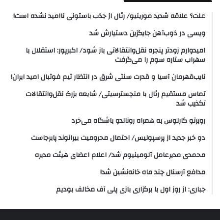
علت؟ علاقه شدید مورینیو/ رئال از جذب باستونی ناامید نشده است!
ویسی در ذوب‌آهن جایگزین دستیارش شد
امیدوارم زودتر پنجره نقل‌وانتقالاتی باز شود/ اکبرپور: استقلال با
سهراب ستاره سوم را می‌گرفت
نایب‌قهرمان آسیا و قدرت سنتی شرق در انتظار تیم فوتبال امید ایران!
تماس مستقیم رئال با منچسترسیتی/ شایعه بزرگ نقل‌وانتقالات
تکذیب شد
روبرتو کارلوس به همراه رونالدو باشگاه می‌خرد
دو خبر جدید از پرسپولیس/ احتمال محرومیت بیرانوند پابرجاست
محمدی مدیرعامل آلومینیوم شد/ اعلام اعضای هیئت‌ مدیره
مدافع آرسنال چند ماه خانه‌نشین شد!
جباری: از روز اول با برگزاری بازی پلی آف مخالف بودیم