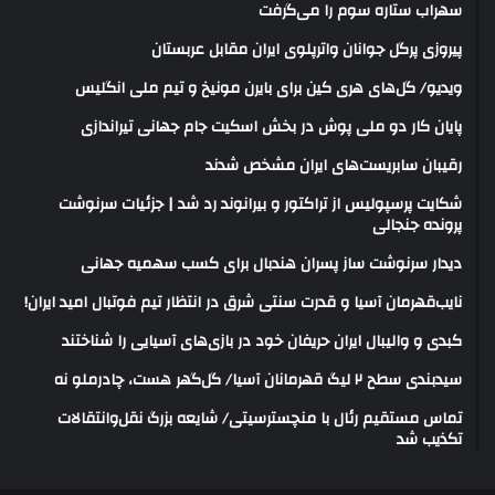
سهراب ستاره سوم را می‌گرفت
پیروزی پرگل جوانان واترپلوی ایران مقابل عربستان
ویدیو/ گل‌های هری‌ کین برای بایرن مونیخ و تیم ملی انگلیس
پایان کار دو ملی پوش در بخش اسکیت جام جهانی تیراندازی
رقیبان سابریست‌های ایران مشخص شدند
شکایت پرسپولیس از تراکتور و بیرانوند رد شد | جزئیات سرنوشت
پرونده جنجالی
دیدار سرنوشت ساز پسران هندبال برای کسب سهمیه جهانی
نایب‌قهرمان آسیا و قدرت سنتی شرق در انتظار تیم فوتبال امید ایران!
کبدی و والیبال ایران حریفان خود در بازی‌های آسیایی را شناختند
سیدبندی سطح ۲ لیگ قهرمانان آسیا/ گل‌گهر هست، چادرملو نه
تماس مستقیم رئال با منچسترسیتی/ شایعه بزرگ نقل‌وانتقالات
تکذیب شد