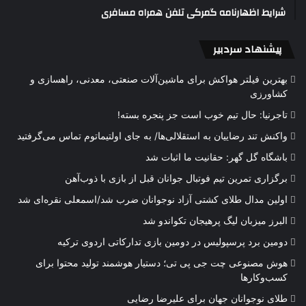
شرایط اظهارنامه گمرکی تلفن همراه مسافری
پیشنهاد سردبیر
بهترین فیلتر هواکش برای ماشین‌آلات صنعتی، معدنی، راهسازی و
کشاورزی
تاجرنیا: حال تیم خوب است جز پنجره بسته!
واکنش تند رضاییان به استقلالی‌ها/ به جای اولتیماتوم تماس می‌گرفتید
باشگاه گل گهر: حقانیت ما اثبات شد
برگزاری تمرین تیم فوتبال جوانان قبل از بازی با ذوب‌آهن
اولین مدال طلای کشتی آزاد نوجوانان ضرب شد/اسمعلی نقره‌ای شد
البرز میزبان لیگ پرهیجان تکواندو شد
دومین برد پرسپولیس در دومین بازی تدارکاتی اردوی ترکیه
هوش مصنوعی چت جی پی تی؛ دستیار هوشمند تولید محتوا برای
کسب‌وکارها
طلای نوجوانان جهان برای علیرضا رضایی