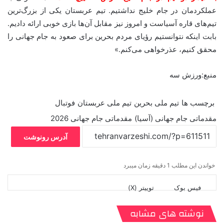
عملکردمان در جام خلیج نداشتیم. تیم عربستان یکی از بزرگ‌ترین
تیم‌های قاره آسیاست و امروز نیز مقابل آن‌ها بازی خوبی ارائه دادیم.
بابت اینکه نتوانستیم رؤیای مردم بحرین برای صعود به جام جهانی را
محقق کنیم، عذرخواهی می‌کنم.»
منبع:ورزش سه
برچسب ها
تیم ملی بحرین
تیم ملی عربستان
فوتبال
مقدماتی جام جهانی (آسیا)
مقدماتی جام جهانی 2026
آدرس رونوشت
خواندن این مطلب 1 دقیقه زمان میبرد
فیس بوک
توییتر (X)
ل
ر
چ
ی
ت
پ
ا
ا
ر
V
ن
ا
ی
ی
د
K
پ
نوشته های مشابه
ا
د
ک
م
o
ن‌