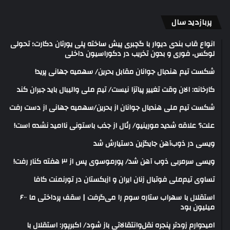
پربازدید سال
انواع قاب بندی دیوار با گچبری پیش ساخته پلی یورتان دکارت؛ تحولی
لوکس، فوری و بدون تخریب در دکوراسیون داخلی
شکست تیم هندبال جوانان مقابل بحرین/ سهمیه جهانی پرید!
کارخانه: الان وقت تغییر پیاتزا نیست/ تیم ملی والیبال باید جبران کند
شکست تیم ملی هندبال جوانان از بحرین/سهمیه جهانی از دست رفت
علت؟ علاقه شدید مورینیو/ رئال از جذب باستونی ناامید نشده است!
ویسی در ذوب‌آهن جایگزین دستیارش شد
ویسی سرمربی ذوب آهن شد/ پورموسوی پس از ۳ هفته کنار رفت!
تساوی تیم‌ملی فوتبال زنان ایران و ازبکستان در تورنمنت کافا
استقلال با سهراب ستاره سوم را می‌گرفت | سقف پرداختی ما ۶۰۰
میلیون بود
امیدوارم زودتر پنجره نقل‌وانتقالاتی باز شود/ اکبرپور: استقلال با