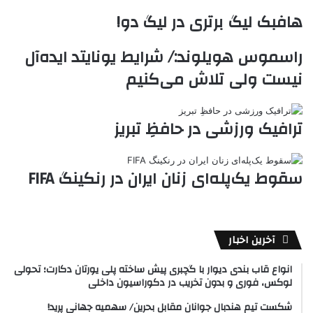
ب
ت
ی
ن
د
n
هافبک لیگ برتری در لیگ دو!
ی
ل
ا
t
ر
ت
ر
a
م
ن
س
راسموس هویلوند:/ شرایط یونایتد ایده‌آل
k
ه
ت
t
نیست ولی تلاش می‌کنیم
e
ترافیک ورزشی در حافظِ تبریز
سقوط یک‌پله‌ای زنان ایران در رنکینگ FIFA
آخرین اخبار
انواع قاب بندی دیوار با گچبری پیش ساخته پلی یورتان دکارت؛ تحولی
لوکس، فوری و بدون تخریب در دکوراسیون داخلی
شکست تیم هندبال جوانان مقابل بحرین/ سهمیه جهانی پرید!