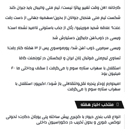
کارخانه: الان وقت تغییر پیاتزا نیست/ تیم ملی والیبال باید جبران کند
شکست تیم ملی هندبال جوانان از بحرین/سهمیه جهانی از دست رفت
علت؟ علاقه شدید مورینیو/ رئال از جذب باستونی ناامید نشده است!
ویسی در ذوب‌آهن جایگزین دستیارش شد
ویسی سرمربی ذوب آهن شد/ پورموسوی پس از ۳ هفته کنار رفت!
تساوی تیم‌ملی فوتبال زنان ایران و ازبکستان در تورنمنت کافا
استقلال با سهراب ستاره سوم را می‌گرفت | سقف پرداختی ما ۶۰۰
میلیون بود
امیدوارم زودتر پنجره نقل‌وانتقالاتی باز شود/ اکبرپور: استقلال با
سهراب ستاره سوم را می‌گرفت
منتخب اخبار هفته
انواع قاب بندی دیوار با گچبری پیش ساخته پلی یورتان دکارت؛ تحولی
لوکس، فوری و بدون تخریب در دکوراسیون داخلی