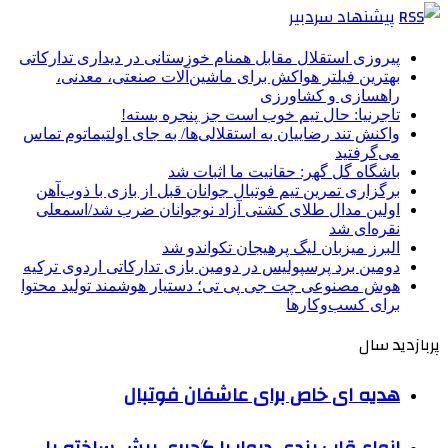
پیشنهاد سردبیر
پیروزی استقلال مقابل همنام خوزستانی در دیداری تدارکاتی
بهترین فیلتر هواکش برای ماشین‌آلات صنعتی، معدنی،
راهسازی و کشاورزی
تاجرنیا: حال تیم خوب است جز پنجره بسته!
واکنش تند رضاییان به استقلالی‌ها/ به جای اولتیماتوم تماس
می‌گرفتید
باشگاه گل گهر: حقانیت ما اثبات شد
برگزاری تمرین تیم فوتبال جوانان قبل از بازی با ذوب‌آهن
اولین مدال طلای کشتی آزاد نوجوانان ضرب شد/اسمعلی
نقره‌ای شد
البرز میزبان لیگ پرهیجان تکواندو شد
دومین برد پرسپولیس در دومین بازی تدارکاتی اردوی ترکیه
هوش مصنوعی چت جی پی تی؛ دستیار هوشمند تولید محتوا
برای کسب‌وکارها
پربازدید سال
هدیه ای خاص برای عاشفان فوتبال
انواع قاب بندی دیوار با گچبری پیش ساخته پلی