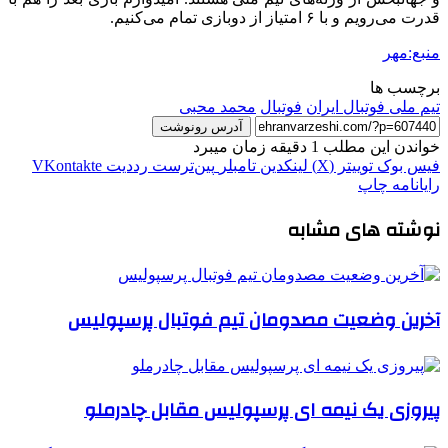
قدرت می‌رویم و با ۶ امتیاز از دوبازی تمام می‌کنیم.
منبع:مهر
برچسب ها
تیم ملی فوتبال ایران
فوتبال
محمد محبی
آدرس رونوشت
خواندن این مطلب 1 دقیقه زمان میبرد
فیس بوک
توییتر (X)
لینکدین
‫تامبلر
‫پین‌ترست
‫رددیت
‫VKontakte
رایانامه
چاپ
نوشته های مشابه
آخرین وضعیت مصدومان تیم فوتبال پرسپولیس
پیروزی یک نیمه ای پرسپولیس مقابل چادرملو