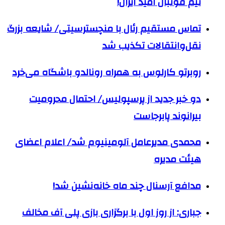
تیم فوتبال امید ایران!
تماس مستقیم رئال با منچسترسیتی/ شایعه بزرگ
نقل‌وانتقالات تکذیب شد
روبرتو کارلوس به همراه رونالدو باشگاه می‌خرد
دو خبر جدید از پرسپولیس/ احتمال محرومیت
بیرانوند پابرجاست
محمدی مدیرعامل آلومینیوم شد/ اعلام اعضای
هیئت‌ مدیره
مدافع آرسنال چند ماه خانه‌نشین شد!
جباری: از روز اول با برگزاری بازی پلی آف مخالف