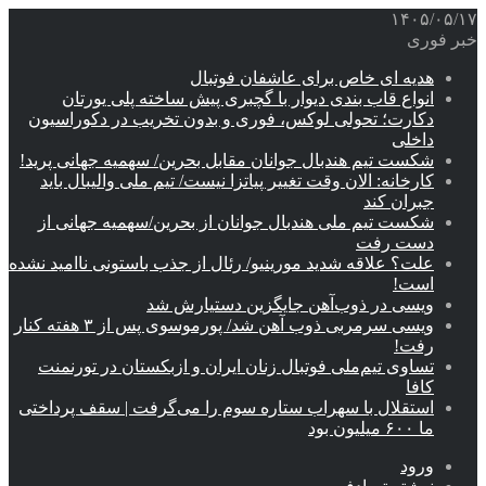
۱۴۰۵/۰۵/۱۷
خبر فوری
هدیه ای خاص برای عاشفان فوتبال
انواع قاب بندی دیوار با گچبری پیش ساخته پلی یورتان
دکارت؛ تحولی لوکس، فوری و بدون تخریب در دکوراسیون
داخلی
شکست تیم هندبال جوانان مقابل بحرین/ سهمیه جهانی پرید!
کارخانه: الان وقت تغییر پیاتزا نیست/ تیم ملی والیبال باید
جبران کند
شکست تیم ملی هندبال جوانان از بحرین/سهمیه جهانی از
دست رفت
علت؟ علاقه شدید مورینیو/ رئال از جذب باستونی ناامید نشده
است!
ویسی در ذوب‌آهن جایگزین دستیارش شد
ویسی سرمربی ذوب آهن شد/ پورموسوی پس از ۳ هفته کنار
رفت!
تساوی تیم‌ملی فوتبال زنان ایران و ازبکستان در تورنمنت
کافا
استقلال با سهراب ستاره سوم را می‌گرفت | سقف پرداختی
ما ۶۰۰ میلیون بود
ورود