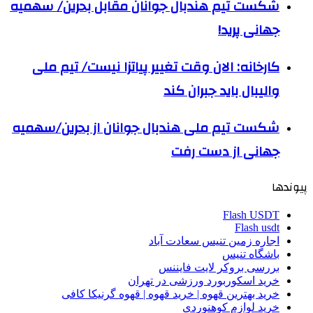
شکست تیم هندبال جوانان مقابل بحرین/ سهمیه
جهانی پرید!
کارخانه: الان وقت تغییر پیاتزا نیست/ تیم ملی
والیبال باید جبران کند
شکست تیم ملی هندبال جوانان از بحرین/سهمیه
جهانی از دست رفت
پیوندها
Flash USDT
Flash usdt
اجاره زمین تنیس سعادت آباد
باشگاه تنیس
بررسی بروکر لایت فایننس
خرید اسکوربورد ورزشی در تهران
خرید بهترین قهوه | خرید قهوه | قهوه گرنیکا کافی
خرید لوازم کوهنوردی