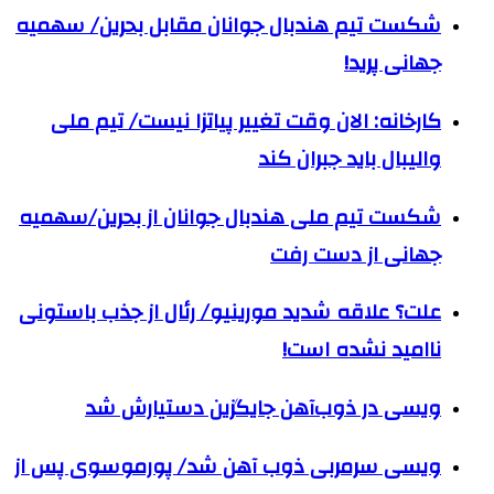
شکست تیم هندبال جوانان مقابل بحرین/ سهمیه
جهانی پرید!
کارخانه: الان وقت تغییر پیاتزا نیست/ تیم ملی
والیبال باید جبران کند
شکست تیم ملی هندبال جوانان از بحرین/سهمیه
جهانی از دست رفت
علت؟ علاقه شدید مورینیو/ رئال از جذب باستونی
ناامید نشده است!
ویسی در ذوب‌آهن جایگزین دستیارش شد
ویسی سرمربی ذوب آهن شد/ پورموسوی پس از