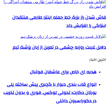
فاش شدن راز بزرگ خط حمله اینتر؛ طارمی منتقدان
اینزاگی را افزایش داد
دلایل غیبت روزبه چشمی در تمرین از زبان پزشک تیم
آخرین اخبار
هدیه ای خاص برای عاشفان فوتبال
انواع قاب بندی دیوار با گچبری پیش ساخته پلی
یورتان دکارت؛ تحولی لوکس، فوری و بدون تخریب
در دکوراسیون داخلی