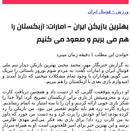
ورزش > فوتبال ایران
بهترین بازیکن ایران – امارات: ازبکستان را
هم می بریم و صعود می کنیم
خواندن این مطلب 1 دقیقه زمان میبرد
به گزارش خبرنگار مهر، محمد محبی بهترین بازیکن دیدار تیم ملی
فوتبال ایران و امارات گفت: به مردم شوم نوروز باستانی را تبریک
می گویم. هواداران با وجود تمام مشکلات سختی که دارند آمدند و
امیدوارم بازی بعدی با ازبکستان را هم ببریم.
او درباره موقعیت گلزنی که از دست داد و همچنین دریافت کارت
زرد و محرومیتش از بازی برابر ازبکستان تصریح کرد: اولاً خدا را
شکر بازی خوبی ارائه کردیم و آن را با سه امتیاز به اتمام رساندیم.
درباره کارت زرد هم باید بگویم تقصیر من نبود. من بازیکن را رد
کرده بودم، اما او خودش را پرت کرد و به دست من خورد که داور
به من کارت زرد داد! برای بازی بعد فکر می‌کنم مهدی طارمی
برسد و این بهترین خبر برای امیر قلعه‌نویی است. او به همراه سردار
و جهانبخش از وزنه‌های تیم ملی هستند. امیدوارم بازی بعد را هم با