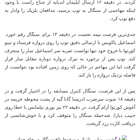
کردند. در دقیقه ۱۲ ارسال ایلیمان اندیایه از جناح راست با وجود
اینکه مهاجمی از سنگال به توپ نرسید، مدافعان بلژیک را وادار به
دفع توپ کرد.
جدی‌ترین فرصت نیمه نخست در دقیقه ۱۳ برای سنگال رقم خورد.
اسماعیل یاکوبس با ارسالی دقیق توپ را روی دروازه فرستاد و تیبو
کورتوا با خروج خود تنها توانست ضربه سر اسماعیل سار را منحرف
کند. توپ پس از برخورد به تیرک دروازه دوباره مقابل سار قرار
گرفت اما این مهاجم در حالی که روی زمین افتاده بود نتوانست از
فاصله نزدیک دروازه را باز کند.
پس از این فرصت، سنگال کنترل مسابقه را در اختیار گرفت و در
دقیقه ۱۸ شوت سرضرب ادریسا گانا گیه از پشت محوطه جریمه در
آغوش کورتوا آرام گرفت. در دقیقه ۲۲ نیز یوری تیلمانس با خطا روی
حبیب دیارا، ضدحمله سنگال را متوقف کرد و با خوش‌شانسی از
دریافت کارت زرد گریخت.