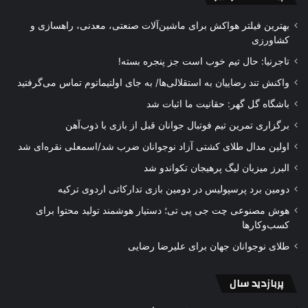
بهترین فیلتر هواکش برای ماشین‌آلات صنعتی، معدنی، راهسازی و
کشاورزی
تاجرنیا: حال تیم خوب است جز پنجره بسته!
واکنش تند رضاییان به استقلالی‌ها/ به جای اولتیماتوم تماس می‌گرفتید
باشگاه گل گهر: حقانیت ما اثبات شد
برگزاری تمرین تیم فوتبال جوانان قبل از بازی با ذوب‌آهن
اولین مدال طلای کشتی آزاد نوجوانان ضرب شد/اسمعلی نقره‌ای شد
البرز میزبان لیگ پرهیجان تکواندو شد
دومین برد پرسپولیس در دومین بازی تدارکاتی اردوی ترکیه
هوش مصنوعی چت جی پی تی؛ دستیار هوشمند تولید محتوا برای
کسب‌وکارها
طلای نوجوانان جهان برای علیرضا رضایی
پربازدید سال