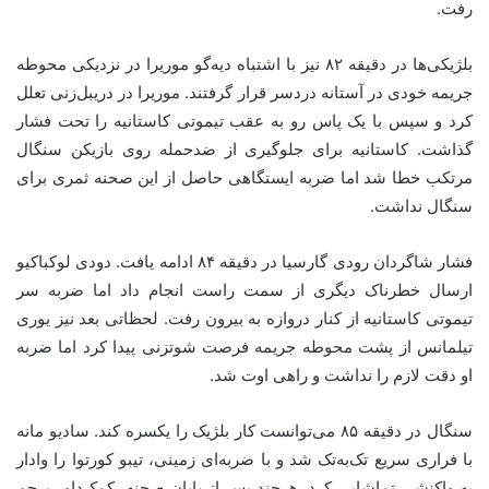
رفت.
بلژیکی‌ها در دقیقه ۸۲ نیز با اشتباه دیه‌گو موریرا در نزدیکی محوطه
جریمه خودی در آستانه دردسر قرار گرفتند. موریرا در دریبل‌زنی تعلل
کرد و سپس با یک پاس رو به عقب تیموتی کاستانیه را تحت فشار
گذاشت. کاستانیه برای جلوگیری از ضدحمله روی بازیکن سنگال
مرتکب خطا شد اما ضربه ایستگاهی حاصل از این صحنه ثمری برای
سنگال نداشت.
فشار شاگردان رودی گارسیا در دقیقه ۸۴ ادامه یافت. دودی لوکباکیو
ارسال خطرناک دیگری از سمت راست انجام داد اما ضربه سر
تیموتی کاستانیه از کنار دروازه به بیرون رفت. لحظاتی بعد نیز یوری
تیلمانس از پشت محوطه جریمه فرصت شوتزنی پیدا کرد اما ضربه
او دقت لازم را نداشت و راهی اوت شد.
سنگال در دقیقه ۸۵ می‌توانست کار بلژیک را یکسره کند. سادیو مانه
با فراری سریع تک‌به‌تک شد و با ضربه‌ای زمینی، تیبو کورتوا را وادار
به واکنشی تماشایی کرد. هرچند پس از پایان صحنه، کمک‌داور پرچم