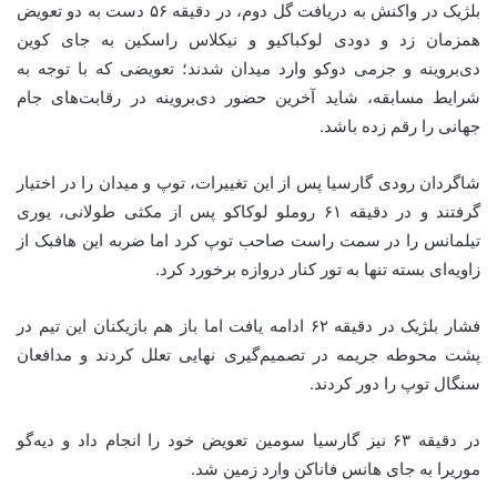
بلژیک در واکنش به دریافت گل دوم، در دقیقه ۵۶ دست به دو تعویض
همزمان زد و دودی لوکباکیو و نیکلاس راسکین به جای کوین
دی‌بروینه و جرمی دوکو وارد میدان شدند؛ تعویضی که با توجه به
شرایط مسابقه، شاید آخرین حضور دی‌بروینه در رقابت‌های جام
جهانی را رقم زده باشد.
شاگردان رودی گارسیا پس از این تغییرات، توپ و میدان را در اختیار
گرفتند و در دقیقه ۶۱ روملو لوکاکو پس از مکثی طولانی، یوری
تیلمانس را در سمت راست صاحب توپ کرد اما ضربه این هافبک از
زاویه‌ای بسته تنها به تور کنار دروازه برخورد کرد.
فشار بلژیک در دقیقه ۶۲ ادامه یافت اما باز هم بازیکنان این تیم در
پشت محوطه جریمه در تصمیم‌گیری نهایی تعلل کردند و مدافعان
سنگال توپ را دور کردند.
در دقیقه ۶۳ نیز گارسیا سومین تعویض خود را انجام داد و دیه‌گو
موریرا به جای هانس فاناکن وارد زمین شد.