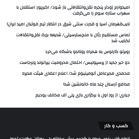
امیدوارم زودتر پنجره نقل‌وانتقالاتی باز شود/ اکبرپور: استقلال با
سهراب ستاره سوم را می‌گرفت
نایب‌قهرمان آسیا و قدرت سنتی شرق در انتظار تیم فوتبال امید ایران!
تماس مستقیم رئال با منچسترسیتی/ شایعه بزرگ نقل‌وانتقالات
تکذیب شد
روبرتو کارلوس به همراه رونالدو باشگاه می‌خرد
دو خبر جدید از پرسپولیس/ احتمال محرومیت بیرانوند پابرجاست
محمدی مدیرعامل آلومینیوم شد/ اعلام اعضای هیئت‌ مدیره
مدافع آرسنال چند ماه خانه‌نشین شد!
جباری: از روز اول با برگزاری بازی پلی آف مخالف بودیم
کسب و کار