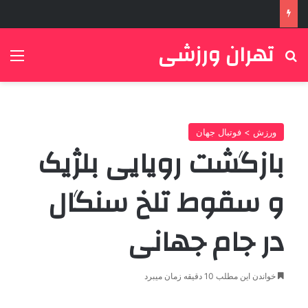
تهران ورزشی
جستجو برای
منو
ورزش > فوتبال جهان
بازگشت رویایی بلژیک
و سقوط تلخ سنگال
در جام جهانی
خواندن این مطلب 10 دقیقه زمان میبرد