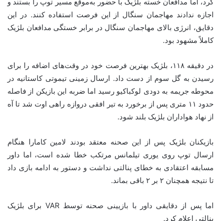
کرد، اما مدافعان خسته بلژیک با حضور به‌موقع مسیر توپ را بستند و
اجازه ندادند مهاجمان سنگال از این فرصت استفاده کنند. در این
دقایق، انرژی بالای مهاجمان سنگال در برابر خستگی مدافعان بلژیک
کاملاً مشهود بود.
در دقیقه ۱۱۸، بلژیک بهترین فرصت خود در وقت‌های اضافه را برای
رسیدن به گل سوم از دست داد. ارسال زمینی تیموتی کاستانیه در
محوطه جریمه به دودی لوکباکیو رسید اما ضربه این بازیکن از فاصله
حدود ۱۱ متری پس از برخورد به تیر افقی دروازه راهی اوت شد تا آه
از نهاد هواداران بلژیک بلند شود.
بازیکنان بلژیک پس از این صحنه معتقد بودند لامین کامارا هنگام
ارسال توپ روی یوری تیلمانس مرتکب خطا شده است، اما داور
مسابقه اعتقادی به خطای پنالتی نداشت و دستور به ادامه بازی داد
تا نتیجه همچنان ۲ بر ۲ باقی بماند.
اما پس از دقایقی داور با بازیینی صحنه توسط VAR برای بلژیک
پنالتی اعلام کرد.