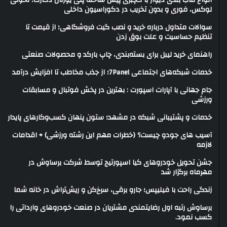
انواع قاب بندی دیوار با گچبری پیش ساخته پلی یورتان دکارت؛ تحولی
لوکس، فوری و بدون تخریب در دکوراسیون داخلی
سوالات متداول درباره خرید و نصب گیت فروشگاهی؛ از قیمت تا
تنظیم حساسیت و علت بوق زدن
راهنمای خرید لیبل برای بسته‌بندی، چاپ بارکد و محصولات صنعتی
خدمات شبکه‌های اجتماعی 7Panel؛ از جذب مخاطب تا افزایش درآمد
جام جهانی با آپارات اسپورت : بهترین در پخش فوتبال و مسابقات
ورزشی
خدمات و پشتیبانی شبکه در مشهد؛ ستون پنهان کسب‌وکارهای پایدار
آسیب های جودو چیست؟ (خطرات مهم این رشته ورزشی) + اقدامات
لازمه
جشن تحویل خودروهای کیا اسپورتیج توسط شرکت برساوش در
مهرماه برگزار شد
زندگی راحت با فیلیپس؛ جارو برقی، سرخ‌کن و ریش‌تراش در خانه شما
برساوش رتبه اول رضایتمندی مشتریان در صنعت خودروهای وارداتی را
کسب نمود.