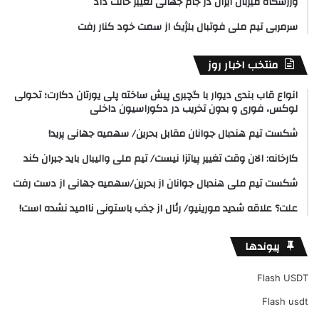
ورزشگاه میزبان ایران در جام جهانی تغییر حالت داد
سرمربی تیم ملی فوتبال بلژیک از سمت خود کنار رفت
منتخب اخبار روز
انواع قاب بندی دیوار با گچبری پیش ساخته پلی یورتان دکارت؛ تحولی
لوکس، فوری و بدون تخریب در دکوراسیون داخلی
شکست تیم هندبال جوانان مقابل بحرین/ سهمیه جهانی پرید!
کارخانه: الان وقت تغییر پیاتزا نیست/ تیم ملی والیبال باید جبران کند
شکست تیم ملی هندبال جوانان از بحرین/سهمیه جهانی از دست رفت
علت؟ علاقه شدید مورینیو/ رئال از جذب باستونی ناامید نشده است!
پیوندها
Flash USDT
Flash usdt