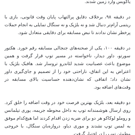
یاکوبس وارد زمین شدند.
در دقیقه ۹۸، برخلاف دقایق پرالتهاب پایان وقت قانونی، بازی با
ریتمی آرام‌تر دنبال شد و نه بلژیک و نه سنگال تمایلی به انجام حملات
پرخطر نشان ندادند تا نبض مسابقه برای دقایقی متعادل شود.
در دقیقه ۱۰۰، یکی از صحنه‌های جنجالی مسابقه رقم خورد. هکتور
سورتو، داور دیدار، ناخواسته در مسیر توپ قرار گرفت و همین
موضوع باعث عصبانیت شدید لئاندرو تروسار شد. هافبک بلژیک با
اعتراض به این اتفاق، ناراحتی خود را از تصمیم و جای‌گیری داور
نشان داد؛ اتفاقی که نشان‌دهنده حساسیت بالای مسابقه در
وقت‌های اضافه بود.
دو دقیقه بعد، بلژیک بهترین فرصت خود در وقت اضافه را خلق کرد.
روی ارسال هوشمندانه توپ به داخل محوطه جریمه، یوری تیلمانس
و روملو لوکاکو هر دو برای ضربه زدن اقدام کردند اما هیچ‌کدام موفق
به لمس توپ نشدند و موری دیاو، دروازه‌بان سنگال، با خروجی
مطمئن توپ را در اختیار گرفت.