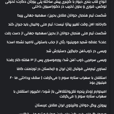
انواع قاب بندی دیوار با گچبری پیش ساخته پلی یورتان دکارت؛ تحولی
لوکس، فوری و بدون تخریب در دکوراسیون داخلی
شکست تیم هندبال جوانان مقابل بحرین/ سهمیه جهانی پرید!
کارخانه: الان وقت تغییر پیاتزا نیست/ تیم ملی والیبال باید جبران کند
شکست تیم ملی هندبال جوانان از بحرین/سهمیه جهانی از دست رفت
علت؟ علاقه شدید مورینیو/ رئال از جذب باستونی ناامید نشده است!
ویسی در ذوب‌آهن جایگزین دستیارش شد
ویسی سرمربی ذوب آهن شد/ پورموسوی پس از ۳ هفته کنار رفت!
تساوی تیم‌ملی فوتبال زنان ایران و ازبکستان در تورنمنت کافا
استقلال با سهراب ستاره سوم را می‌گرفت | سقف پرداختی ما ۶۰۰
میلیون بود
امیدوارم زودتر پنجره نقل‌وانتقالاتی باز شود/ اکبرپور: استقلال با
سهراب ستاره سوم را می‌گرفت
پیروزی پرگل جوانان واترپلوی ایران مقابل عربستان