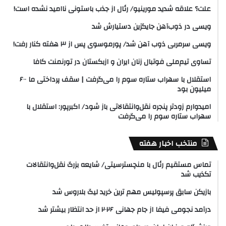
علت؟ علاقه شدید مورینیو/ رئال از جذب باستونی ناامید نشده است!
ویسی در ذوب‌آهن جایگزین دستیارش شد
ویسی سرمربی ذوب آهن شد/ پورموسوی پس از ۳ هفته کنار رفت!
تساوی تیم‌ملی فوتبال زنان ایران و ازبکستان در تورنمنت کافا
استقلال با سهراب ستاره سوم را می‌گرفت | سقف پرداختی ما ۶۰۰
میلیون بود
امیدوارم زودتر پنجره نقل‌وانتقالاتی باز شود/ اکبرپور: استقلال با
سهراب ستاره سوم را می‌گرفت
منتخب اخبار هفته
تماس مستقیم رئال با منچسترسیتی/ شایعه بزرگ نقل‌وانتقالات
تکذیب شد
بازیکن سابق پرسپولیس مهم ترین خرید لیگ بلاروس شد
درآمد نجومی فیفا از جام جهانی ۲۰۲۶ از حد انتظار بیشتر شد