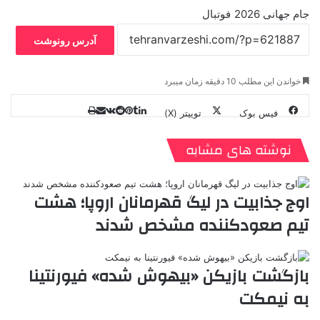
جام جهانی 2026
فوتبال
آدرس رونوشت
خواندن این مطلب 10 دقیقه زمان میبرد
فیس بوک
توییتر (X)
ل
ر
چ
ی
ت
پ
ا
ا
ر
V
ن
ا
ی
ی
د
K
پ
نوشته های مشابه
ا
د
ک
م
o
ن‌
ب
ت
ی
ن
د
n
ی
ل
ا
t
ر
ت
اوج جذابیت در لیگ قهرمانان اروپا؛ هشت
ر
a
م
ن
س
تیم صعودکننده مشخص شدند
k
ه
ت
t
e
بازگشت بازیکن «بیهوش شده» فیورنتینا
به نیمکت