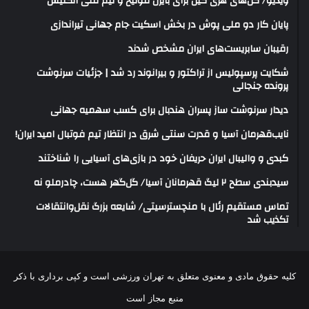
ویدیو/ گل‌های هری‌ کین برای بایرن مونیخ و تیم ملی انگلیس
پایان کار دو ملی پوش در بخش اسکیت جام جهانی تیراندازی
رقیبان سابریست‌های ایران مشخص شدند
شکایت پرسپولیس از تراکتور و بیرانوند رد شد | جزئیات سرنوشت
پرونده جنجالی
دیدار سرنوشت ساز پسران هندبال برای کسب سهمیه جهانی
نایب‌قهرمان آسیا و قدرت سنتی شرق در انتظار تیم فوتبال امید ایران!
کبدی و والیبال ایران حریفان خود در بازی‌های آسیایی را شناختند
سیدبندی سطح ۲ لیگ قهرمانان آسیا/ گل‌گهر هست، چادرملو نه
تماس مستقیم رئال با منچسترسیتی/ شایعه بزرگ نقل‌وانتقالات
تکذیب شد
کلیه حقوق مادی و معنوی متعلق به تهران ورزشی است و کپی برداری با ذکر
منبع مجاز است