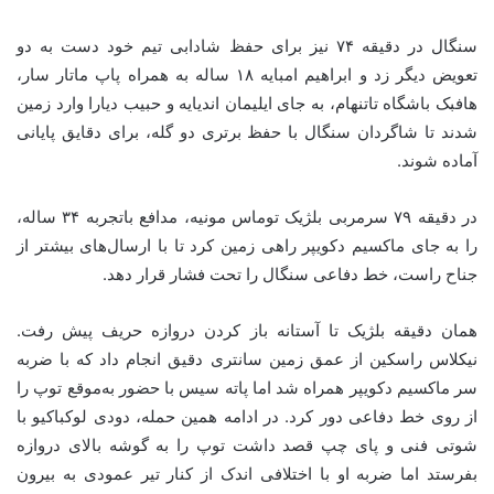
سنگال در دقیقه ۷۴ نیز برای حفظ شادابی تیم خود دست به دو
تعویض دیگر زد و ابراهیم امبایه ۱۸ ساله به همراه پاپ ماتار سار،
هافبک باشگاه تاتنهام، به جای ایلیمان اندیایه و حبیب دیارا وارد زمین
شدند تا شاگردان سنگال با حفظ برتری دو گله، برای دقایق پایانی
آماده شوند.
در دقیقه ۷۹ سرمربی بلژیک توماس مونیه، مدافع باتجربه ۳۴ ساله،
را به جای ماکسیم دکویپر راهی زمین کرد تا با ارسال‌های بیشتر از
جناح راست، خط دفاعی سنگال را تحت فشار قرار دهد.
همان دقیقه بلژیک تا آستانه باز کردن دروازه حریف پیش رفت.
نیکلاس راسکین از عمق زمین سانتری دقیق انجام داد که با ضربه
سر ماکسیم دکویپر همراه شد اما پاته سیس با حضور به‌موقع توپ را
از روی خط دفاعی دور کرد. در ادامه همین حمله، دودی لوکباکیو با
شوتی فنی و پای چپ قصد داشت توپ را به گوشه بالای دروازه
بفرستد اما ضربه او با اختلافی اندک از کنار تیر عمودی به بیرون