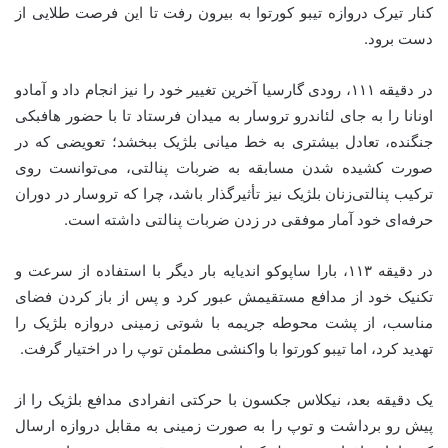
کنار تیرک دروازه تیبو کورتوا به بیرون رفت تا این فرصت طلایی از
دست برود.
در دقیقه ۱۱۱، رودی گارسیا آخرین تغییر خود را نیز انجام داد و آمادو
اونانا را به جای لئاندرو تروسار به میدان فرستاد تا با حضور هافبکی
جنگنده، تعادل بیشتری به خط میانی بلژیک ببخشد؛ تعویضی که در
صورت کشیده شدن مسابقه به ضربات پنالتی، می‌توانست روی
ترکیب پنالتی‌زنان بلژیک نیز تأثیرگذار باشد، چرا که تروسار در دوران
حرفه‌ای خود آمار موفقی در زدن ضربات پنالتی داشته است.
در دقیقه ۱۱۳، بارا ساپوکو اندیایه بار دیگر با استفاده از سرعت و
تکنیک خود از مدافع مستقیمش عبور کرد و پس از باز کردن فضای
مناسب، از پشت محوطه جریمه با شوتی زمینی دروازه بلژیک را
تهدید کرد، اما تیبو کورتوا با واکنشی مطمئن توپ را در اختیار گرفت.
یک دقیقه بعد، نیکلاس جکسون با حرکتی انفرادی مدافع بلژیک را از
پیش رو برداشت و توپ را به صورت زمینی به مقابل دروازه ارسال