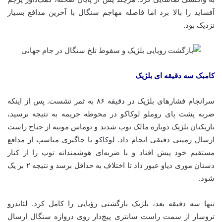
آفساید را بالا برد اما فاصله مهاجم سنگال با آخرین مدافع بسیار
نزدیک بود.
کامبک سه دقیقه ای بلژیک
سرانجام فشارهای بلژیک در دقیقه ۸۶ به ثمر نشست. پس از اینکه
ضربه پشت پای روملو لوکاکو در محوطه جریمه به نتیجه نرسید،
بازیکنان بلژیک دوباره مالک توپ شدند و توماس مونیه از جناح راست
ارسال زمینی دقیقی انجام داد. لوکاکو با جاگیری مناسب از مدافع
مستقیم خود پیش افتاد و با ضربه‌ای هوشمندانه توپ را از کنار
دستان موری دیاو عبور داد تا اختلاف به حداقل برسد و نتیجه ۲ بر یک
شود.
تنها سه دقیقه بعد، بلژیک بازگشتی رؤیایی را کامل کرد. لئاندرو
تروسار از سمت راست سانتری پیچ‌دار روی دروازه سنگال ارسال