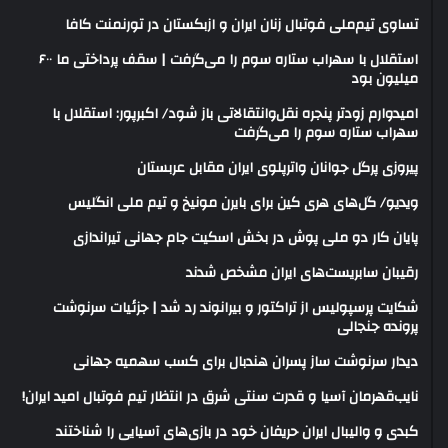
تساوی تیم‌ملی فوتبال زنان ایران و ازبکستان در تورنمنت کافا
استقلال با سهراب ستاره سوم را می‌گرفت | سقف پرداختی ما ۶۰۰
میلیون بود
امیدوارم زودتر پنجره نقل‌وانتقالاتی باز شود/ اکبرپور: استقلال با
سهراب ستاره سوم را می‌گرفت
پیروزی پرگل جوانان واترپلوی ایران مقابل عربستان
ویدیو/ گل‌های هری‌ کین برای بایرن مونیخ و تیم ملی انگلیس
پایان کار دو ملی پوش در بخش اسکیت جام جهانی تیراندازی
رقیبان سابریست‌های ایران مشخص شدند
شکایت پرسپولیس از تراکتور و بیرانوند رد شد | جزئیات سرنوشت
پرونده جنجالی
دیدار سرنوشت ساز پسران هندبال برای کسب سهمیه جهانی
نایب‌قهرمان آسیا و قدرت سنتی شرق در انتظار تیم فوتبال امید ایران!
کبدی و والیبال ایران حریفان خود در بازی‌های آسیایی را شناختند