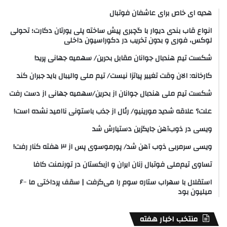
هدیه ای خاص برای عاشفان فوتبال
انواع قاب بندی دیوار با گچبری پیش ساخته پلی یورتان دکارت؛ تحولی
لوکس، فوری و بدون تخریب در دکوراسیون داخلی
شکست تیم هندبال جوانان مقابل بحرین/ سهمیه جهانی پرید!
کارخانه: الان وقت تغییر پیاتزا نیست/ تیم ملی والیبال باید جبران کند
شکست تیم ملی هندبال جوانان از بحرین/سهمیه جهانی از دست رفت
علت؟ علاقه شدید مورینیو/ رئال از جذب باستونی ناامید نشده است!
ویسی در ذوب‌آهن جایگزین دستیارش شد
ویسی سرمربی ذوب آهن شد/ پورموسوی پس از ۳ هفته کنار رفت!
تساوی تیم‌ملی فوتبال زنان ایران و ازبکستان در تورنمنت کافا
استقلال با سهراب ستاره سوم را می‌گرفت | سقف پرداختی ما ۶۰۰
میلیون بود
منتخب اخبار هفته