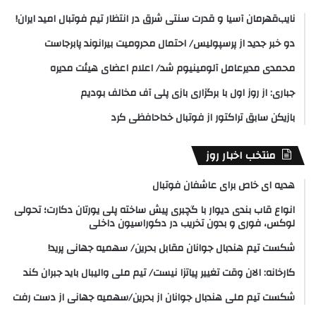
نایب‌قهرمان آسیا و قدرت سنتی شرق در انتظار تیم فوتبال امید ایران!
دو خبر جدید از پرسپولیس/ احتمال محرومیت بیرانوند پابرجاست
محمدی مدیرعامل آلومینیوم شد/ اعلام اعضای هیئت‌ مدیره
جباری: از روز اول با برگزاری بازی پلی آف مخالف بودیم
بازیکن سابق تراکتور از فوتبال خداحافظی کرد
منتخب اخبار روز
هدیه ای خاص برای عاشفان فوتبال
انواع قاب بندی دیوار با گچبری پیش ساخته پلی یورتان دکارت؛ تحولی
لوکس، فوری و بدون تخریب در دکوراسیون داخلی
شکست تیم هندبال جوانان مقابل بحرین/ سهمیه جهانی پرید!
کارخانه: الان وقت تغییر پیاتزا نیست/ تیم ملی والیبال باید جبران کند
شکست تیم ملی هندبال جوانان از بحرین/سهمیه جهانی از دست رفت