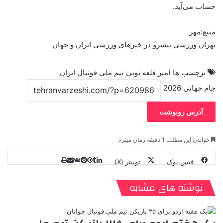
حساب می‌آید.
منبع:مهر
تهران ورزشی پیشرو در خبرهای ورزشی ایران و جهان
برچسب ها
امیر قلعه نویی
تیم ملی فوتبال ایران
جام جهانی 2026
آدرس رونوشت
خواندن این مطلب 1 دقیقه زمان میبرد
فیس بوک
توییتر (X)
ل
ر
چ
ی
ت
پ
ا
ا
ر
V
ن
ا
ی
ی
د
K
پ
نوشته های مشابه
ا
د
ک
م
o
ن‌
ب
ت
ی
ن
د
n
ی
ل
ا
t
ر
ت