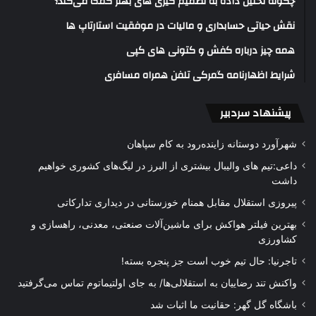
چگونه تحلیل داده به تصمیم گیری های بهتر کمک می‌کند؟
نقش حیاتی حسابداری و مالیات در موفقیت استارتاپ ها
همه چیز درباره کفش و کتونی های کپی
شرایط اظهارنامه گمرکی تلفن همراه مسافری
پیشنهاد سردبیر
شهرآورد دوستانه زاینده‌رود به کام سپاهان
داعی:تیم های والیبال بیشتری از البرز در لیگ‌های کشوری خواهیم
داشت
پیروزی استقلال مقابل همنام خوزستانی در دیداری تدارکاتی
بهترین فیلتر هواکش برای ماشین‌آلات صنعتی، معدنی، راهسازی و
کشاورزی
تاجرنیا: حال تیم خوب است جز پنجره بسته!
واکنش تند رضاییان به استقلالی‌ها/ به جای اولتیماتوم تماس می‌گرفتید
باشگاه گل گهر: حقانیت ما اثبات شد