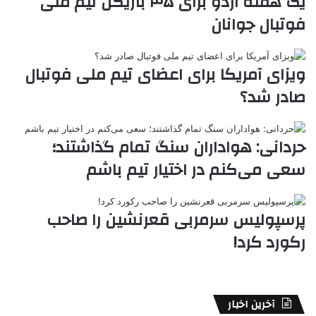
یک هفته اردو برای ۳۵ بازیکن تیم ملی
ر
a
م
ن
س
فوتبال جوانان
k
ه
ت
t
e
ویزای آمریکا برای اعضای تیم ملی فوتبال
صادر شد؟
حردانی: هواداران سنگ تمام گذاشتند؛
سعی می‌کنم در اختیار تیم باشم
پرسپولیس سرمربی قعرنشین را صاحب
رکورد کرد!
آخرین اخبار