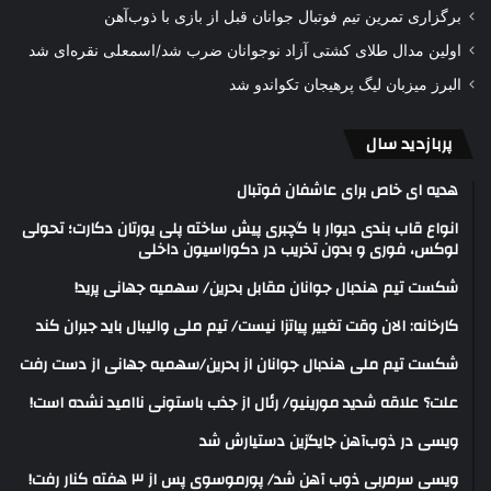
برگزاری تمرین تیم فوتبال جوانان قبل از بازی با ذوب‌آهن
اولین مدال طلای کشتی آزاد نوجوانان ضرب شد/اسمعلی نقره‌ای شد
البرز میزبان لیگ پرهیجان تکواندو شد
پربازدید سال
هدیه ای خاص برای عاشفان فوتبال
انواع قاب بندی دیوار با گچبری پیش ساخته پلی یورتان دکارت؛ تحولی
لوکس، فوری و بدون تخریب در دکوراسیون داخلی
شکست تیم هندبال جوانان مقابل بحرین/ سهمیه جهانی پرید!
کارخانه: الان وقت تغییر پیاتزا نیست/ تیم ملی والیبال باید جبران کند
شکست تیم ملی هندبال جوانان از بحرین/سهمیه جهانی از دست رفت
علت؟ علاقه شدید مورینیو/ رئال از جذب باستونی ناامید نشده است!
ویسی در ذوب‌آهن جایگزین دستیارش شد
ویسی سرمربی ذوب آهن شد/ پورموسوی پس از ۳ هفته کنار رفت!