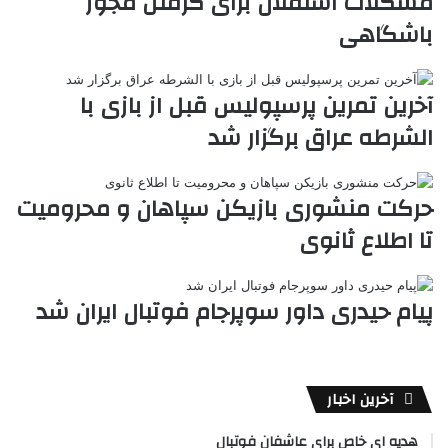
مشکلات استقلال برای گرفتن مجوز
ر
a
م
ن
س
باشگاهی
k
ه
ت
t
e
آخرین تمرین پرسپولیس قبل از بازی با
الشرطه عراق برگزار شد
حرکت منشوری بازیکن سپاهان و محرومیت
تا اطلاع ثانوی
پیام حیدری داور سوپرجام فوتبال ایران شد
آخرین اخبار
هدیه ای خاص برای عاشفان فوتبال