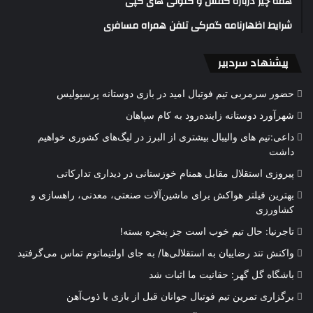
همه چیز درباره کفش و کتونی های کپی
شرایط اظهارنامه گمرکی تلفن همراه مسافری
پیشنهاد سردبیر
حضور سرمربی تیم فوتبال امید در بازی دوستانه پرسپولیس
شهرآورد دوستانه زاینده‌رود به کام سپاهان
داعی:تیم های والیبال بیشتری از البرز در لیگ‌های کشوری خواهیم
داشت
پیروزی استقلال مقابل همنام خوزستانی در دیداری تدارکاتی
بهترین فیلتر هواکش برای ماشین‌آلات صنعتی، معدنی، راهسازی و
کشاورزی
تاجرنیا: حال تیم خوب است جز پنجره بسته!
واکنش تند رضاییان به استقلالی‌ها/ به جای اولتیماتوم تماس می‌گرفتید
باشگاه گل گهر: حقانیت ما اثبات شد
برگزاری تمرین تیم فوتبال جوانان قبل از بازی با ذوب‌آهن