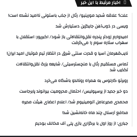
اخبار مرتبط با این خبر
علت؟ علاقه شدید مورینیو/ رئال از جذب باستونی ناامید نشده است!
ویسی در ذوب‌آهن جایگزین دستیارش شد
امیدوارم زودتر پنجره نقل‌وانتقالاتی باز شود/ اکبرپور: استقلال با
سهراب ستاره سوم را می‌گرفت
نایب‌قهرمان آسیا و قدرت سنتی شرق در انتظار تیم فوتبال امید ایران!
تماس مستقیم رئال با منچسترسیتی/ شایعه بزرگ نقل‌وانتقالات
تکذیب شد
روبرتو کارلوس به همراه رونالدو باشگاه می‌خرد
دو خبر جدید از پرسپولیس/ احتمال محرومیت بیرانوند پابرجاست
محمدی مدیرعامل آلومینیوم شد/ اعلام اعضای هیئت‌ مدیره
مدافع آرسنال چند ماه خانه‌نشین شد!
جباری: از روز اول با برگزاری بازی پلی آف مخالف بودیم