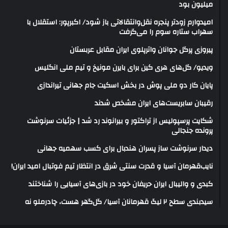
میلیون بود
امیدوارم زودتر پنجره نقل‌وانتقالاتی باز شود/ اکبرپور: استقلال با
سهراب ستاره سوم را می‌گرفت
پیروزی پرگل جوانان واترپلوی ایران مقابل عربستان
ویدیو/ گل‌های هری‌ کین برای بایرن مونیخ و تیم ملی انگلیس
پایان کار دو ملی پوش در بخش اسکیت جام جهانی تیراندازی
رقیبان سابریست‌های ایران مشخص شدند
شکایت پرسپولیس از تراکتور و بیرانوند رد شد | جزئیات سرنوشت
پرونده جنجالی
دیدار سرنوشت ساز پسران هندبال برای کسب سهمیه جهانی
نایب‌قهرمان آسیا و قدرت سنتی شرق در انتظار تیم فوتبال امید ایران!
کبدی و والیبال ایران حریفان خود در بازی‌های آسیایی را شناختند
سیدبندی سطح ۲ لیگ قهرمانان آسیا/ گل‌گهر هست، چادرملو نه