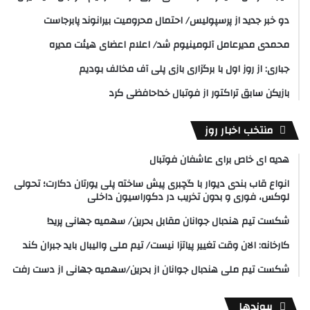
دو خبر جدید از پرسپولیس/ احتمال محرومیت بیرانوند پابرجاست
محمدی مدیرعامل آلومینیوم شد/ اعلام اعضای هیئت‌ مدیره
جباری: از روز اول با برگزاری بازی پلی آف مخالف بودیم
بازیکن سابق تراکتور از فوتبال خداحافظی کرد
منتخب اخبار روز
هدیه ای خاص برای عاشفان فوتبال
انواع قاب بندی دیوار با گچبری پیش ساخته پلی یورتان دکارت؛ تحولی
لوکس، فوری و بدون تخریب در دکوراسیون داخلی
شکست تیم هندبال جوانان مقابل بحرین/ سهمیه جهانی پرید!
کارخانه: الان وقت تغییر پیاتزا نیست/ تیم ملی والیبال باید جبران کند
شکست تیم ملی هندبال جوانان از بحرین/سهمیه جهانی از دست رفت
پیوندها