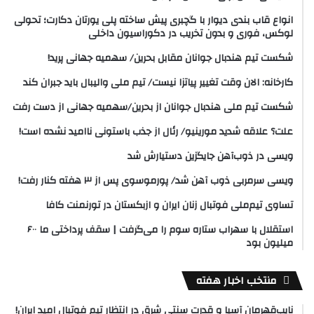
انواع قاب بندی دیوار با گچبری پیش ساخته پلی یورتان دکارت؛ تحولی
لوکس، فوری و بدون تخریب در دکوراسیون داخلی
شکست تیم هندبال جوانان مقابل بحرین/ سهمیه جهانی پرید!
کارخانه: الان وقت تغییر پیاتزا نیست/ تیم ملی والیبال باید جبران کند
شکست تیم ملی هندبال جوانان از بحرین/سهمیه جهانی از دست رفت
علت؟ علاقه شدید مورینیو/ رئال از جذب باستونی ناامید نشده است!
ویسی در ذوب‌آهن جایگزین دستیارش شد
ویسی سرمربی ذوب آهن شد/ پورموسوی پس از ۳ هفته کنار رفت!
تساوی تیم‌ملی فوتبال زنان ایران و ازبکستان در تورنمنت کافا
استقلال با سهراب ستاره سوم را می‌گرفت | سقف پرداختی ما ۶۰۰
میلیون بود
منتخب اخبار هفته
نایب‌قهرمان آسیا و قدرت سنتی شرق در انتظار تیم فوتبال امید ایران!