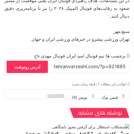
در این مسابقات، هدف راهبردی فوتبال ایران یعنی موفقیت در مسیر
صعود به رقابت‌های فوتبال المپیک ۲۰۲۸ را نیز با برنامه‌ریزی دقیق
دنبال کنند.
منبع:مهر
تهران ورزشی پیشرو در خبرهای ورزشی ایران و جهان
برچسب ها
تیم فوتبال امید ایران
فوتبال
مهدی تاج
آدرس رونوشت
خواندن این مطلب 1 دقیقه زمان میبرد
فیس بوک
توییتر (X)
ل
ر
چ
ی
ت
پ
ا
ا
ر
V
ن
ا
ی
ی
د
K
پ
نوشته های مشابه
ا
د
ک
م
o
ن‌
ب
ت
ی
ن
د
n
ی
ل
ا
t
ر
ت