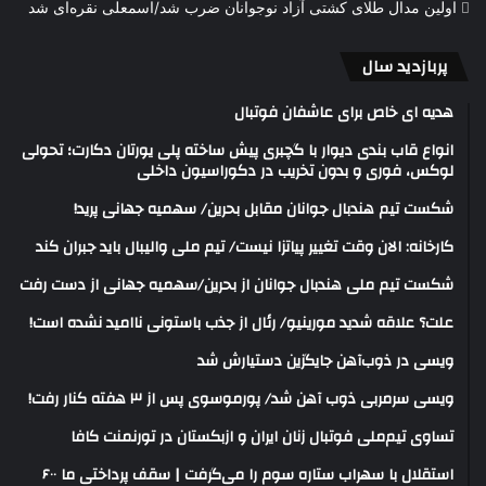
اولین مدال طلای کشتی آزاد نوجوانان ضرب شد/اسمعلی نقره‌ای شد
پربازدید سال
هدیه ای خاص برای عاشفان فوتبال
انواع قاب بندی دیوار با گچبری پیش ساخته پلی یورتان دکارت؛ تحولی
لوکس، فوری و بدون تخریب در دکوراسیون داخلی
شکست تیم هندبال جوانان مقابل بحرین/ سهمیه جهانی پرید!
کارخانه: الان وقت تغییر پیاتزا نیست/ تیم ملی والیبال باید جبران کند
شکست تیم ملی هندبال جوانان از بحرین/سهمیه جهانی از دست رفت
علت؟ علاقه شدید مورینیو/ رئال از جذب باستونی ناامید نشده است!
ویسی در ذوب‌آهن جایگزین دستیارش شد
ویسی سرمربی ذوب آهن شد/ پورموسوی پس از ۳ هفته کنار رفت!
تساوی تیم‌ملی فوتبال زنان ایران و ازبکستان در تورنمنت کافا
استقلال با سهراب ستاره سوم را می‌گرفت | سقف پرداختی ما ۶۰۰