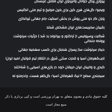
پیروزی پرگل جوانان واترپلوی ایران مقابل عربستان
ویدیو/ گل‌های هری‌ کین برای بایرن مونیخ و تیم ملی انگلیس
پایان کار دو ملی پوش در بخش اسکیت جام جهانی تیراندازی
رقیبان سابریست‌های ایران مشخص شدند
شکایت پرسپولیس از تراکتور و بیرانوند رد شد | جزئیات سرنوشت
پرونده جنجالی
دیدار سرنوشت ساز پسران هندبال برای کسب سهمیه جهانی
نایب‌قهرمان آسیا و قدرت سنتی شرق در انتظار تیم فوتبال امید ایران!
کبدی و والیبال ایران حریفان خود در بازی‌های آسیایی را شناختند
سیدبندی سطح ۲ لیگ قهرمانان آسیا/ گل‌گهر هست، چادرملو نه
کلیه حقوق مادی و معنوی متعلق به تهران ورزشی است و کپی برداری با ذکر
منبع مجاز است