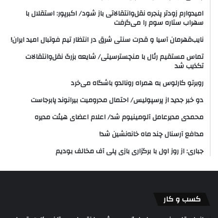
امیدوارم زودتر پنجره نقل‌وانتقالاتی باز شود/ اکبرپور: استقلال با
سهراب ستاره سوم را می‌گرفت
نایب‌قهرمان آسیا و قدرت سنتی شرق در انتظار تیم فوتبال امید ایران!
تماس مستقیم رئال با منچسترسیتی/ شایعه بزرگ نقل‌وانتقالات
تکذیب شد
روبرتو کارلوس به همراه رونالدو باشگاه می‌خرد
دو خبر جدید از پرسپولیس/ احتمال محرومیت بیرانوند پابرجاست
محمدی مدیرعامل آلومینیوم شد/ اعلام اعضای هیئت‌ مدیره
مدافع آرسنال چند ماه خانه‌نشین شد!
جباری: از روز اول با برگزاری بازی پلی آف مخالف بودیم
کسب و کار