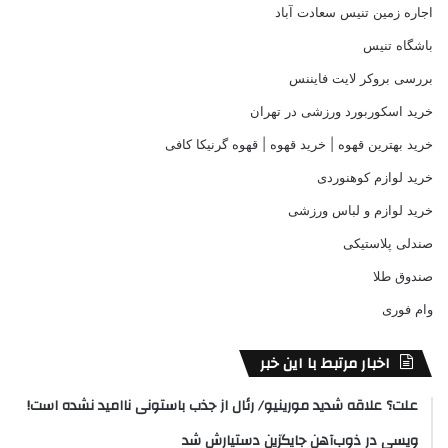
اجاره زمین تنیس سعادت آباد
باشگاه تنیس
بررسی بروکر لایت فایننس
خرید اسکوربورد ورزشی در تهران
خرید بهترین قهوه | خرید قهوه | قهوه گرنیکا کافی
خرید لوازم کوهنوردی
خرید لوازم و لباس ورزشی
صندلی پلاستیکی
صندوق طلا
وام فوری
اخبار مرتبط با این خبر
علت؟ علاقه شدید مورینیو/ رئال از جذب باستونی ناامید نشده است!
ویسی در ذوب‌آهن جایگزین دستیارش شد