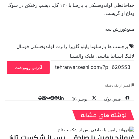
خداحافظی لواندوفسکی با بارسا با ۱۲۰ گل. دیشب رختکن در سوگ
وداع او گریست.
منبع:ورزش سه
برچسب ها
بارسلونا
پابلو گاویرا
رابرت لواندوفسکی
فوتبال
لالیگا اسپانیا
هانسی فلیک
والنسیا
آدرس رونوشت
کمتر از یک دقیقه
فیس بوک
توییتر (X)
ل
ر
چ
ی
ت
پ
ا
ا
ر
V
ن
ا
ی
ی
د
K
پ
نوشته های مشابه
ا
د
ک
م
o
ن‌
ب
ت
ی
ن
د
n
ی
ل
ا
t
ر
ت
غرولند رامین با صادقی پس از شکست تلخ
ر
a
م
ن
س