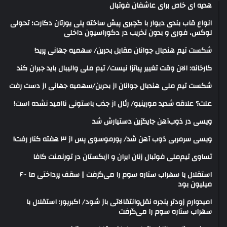
هدیه ای خاص برای عاشفان فوتبال
انواع قاب بندی دیوار با گچبری پیش ساخته پلی یورتان دکارت؛ تحولی
لوکس، فوری و بدون تخریب در دکوراسیون داخلی
شکست تیم هندبال جوانان مقابل بحرین/ سهمیه جهانی پرید!
کارخانه: الان وقت تغییر پیاتزا نیست/ تیم ملی والیبال باید جبران کند
شکست تیم ملی هندبال جوانان از بحرین/سهمیه جهانی از دست رفت
علت؟ علاقه شدید مورینیو/ رئال از جذب باستونی ناامید نشده است!
ویسی در ذوب‌آهن جایگزین دستیارش شد
ویسی سرمربی ذوب آهن شد/ پورموسوی پس از ۳ هفته کنار رفت!
تساوی تیم‌ملی فوتبال زنان ایران و ازبکستان در تورنمنت کافا
استقلال با سهراب ستاره سوم را می‌گرفت | سقف پرداختی ما ۶۰۰
میلیون بود
امیدوارم زودتر پنجره نقل‌وانتقالاتی باز شود/ اکبرپور: استقلال با
سهراب ستاره سوم را می‌گرفت