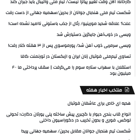
کارخانه: الان وقت تغییر پیاتزا نیست/ تیم ملی والیبال باید جبران کند
شکست تیم ملی هندبال جوانان از بحرین/سهمیه جهانی از دست رفت
علت؟ علاقه شدید مورینیو/ رئال از جذب باستونی ناامید نشده است!
ویسی در ذوب‌آهن جایگزین دستیارش شد
ویسی سرمربی ذوب آهن شد/ پورموسوی پس از ۳ هفته کنار رفت!
تساوی تیم‌ملی فوتبال زنان ایران و ازبکستان در تورنمنت کافا
استقلال با سهراب ستاره سوم را می‌گرفت | سقف پرداختی ما ۶۰۰
میلیون بود
منتخب اخبار هفته
هدیه ای خاص برای عاشفان فوتبال
انواع قاب بندی دیوار با گچبری پیش ساخته پلی یورتان دکارت؛ تحولی
لوکس، فوری و بدون تخریب در دکوراسیون داخلی
شکست تیم هندبال جوانان مقابل بحرین/ سهمیه جهانی پرید!