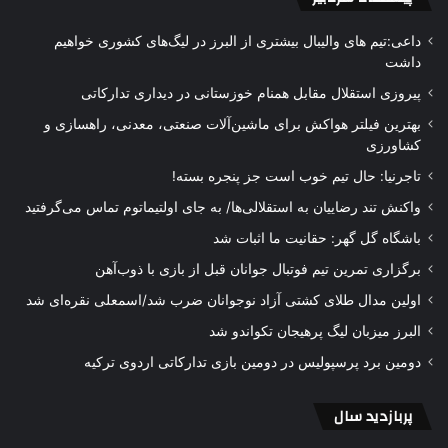
داعی:تیم های والیبال بیشتری از البرز در لیگ‌های کشوری خواهیم
داشت
پیروزی استقلال مقابل همنام خوزستانی در دیداری تدارکاتی
بهترین فیلتر هواکش برای ماشین‌آلات صنعتی، معدنی، راهسازی و
کشاورزی
تاجرنیا: حال تیم خوب است جز پنجره بسته!
واکنش تند رضاییان به استقلالی‌ها/ به جای اولتیماتوم تماس می‌گرفتید
باشگاه گل گهر: حقانیت ما اثبات شد
برگزاری تمرین تیم فوتبال جوانان قبل از بازی با ذوب‌آهن
اولین مدال طلای کشتی آزاد نوجوانان ضرب شد/اسمعلی نقره‌ای شد
البرز میزبان لیگ پرهیجان تکواندو شد
دومین برد پرسپولیس در دومین بازی تدارکاتی اردوی ترکیه
پربازدید سال