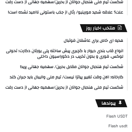
شکست تیم ملی هندبال جوانان از بحرین/سهمیه جهانی از دست رفت
علت؟ علاقه شدید مورینیو/ رئال از جذب باستونی ناامید نشده است!
منتخب اخبار روز
هدیه ای خاص برای عاشفان فوتبال
انواع قاب بندی دیوار با گچبری پیش ساخته پلی یورتان دکارت؛ تحولی
لوکس، فوری و بدون تخریب در دکوراسیون داخلی
شکست تیم هندبال جوانان مقابل بحرین/ سهمیه جهانی پرید!
کارخانه: الان وقت تغییر پیاتزا نیست/ تیم ملی والیبال باید جبران کند
شکست تیم ملی هندبال جوانان از بحرین/سهمیه جهانی از دست رفت
پیوندها
Flash USDT
Flash usdt