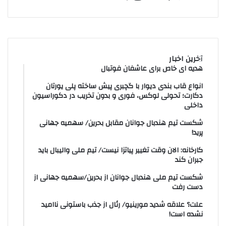
آخرین اخبار
هدیه ای خاص برای عاشفان فوتبال
انواع قاب بندی دیوار با گچبری پیش ساخته پلی یورتان
دکارت؛ تحولی لوکس، فوری و بدون تخریب در دکوراسیون
داخلی
شکست تیم هندبال جوانان مقابل بحرین/ سهمیه جهانی
پرید!
کارخانه: الان وقت تغییر پیاتزا نیست/ تیم ملی والیبال باید
جبران کند
شکست تیم ملی هندبال جوانان از بحرین/سهمیه جهانی از
دست رفت
علت؟ علاقه شدید مورینیو/ رئال از جذب باستونی ناامید
نشده است!