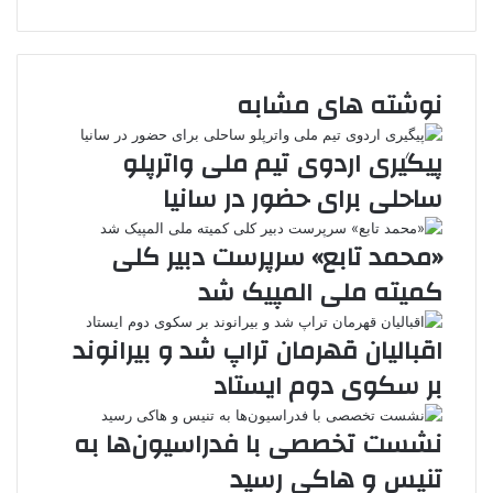
ی
ت
پ
ر
V
ا
ا
ن
ا
ی
د
K
ی
پ
ک
م
ن‌
د
o
ا
د
ب
ت
ی
n
ن
نوشته های مشابه
ی
ل
ر
ت
t
ا
ن
ر
س
a
م
ت
k
ه
پیگیری اردوی تیم ملی واترپلو
t
ساحلی برای حضور در سانیا
e
«محمد تابع» سرپرست دبیر کلی
کمیته ملی المپیک شد
اقبالیان قهرمان تراپ شد و بیرانوند
بر سکوی دوم ایستاد
نشست تخصصی با فدراسیون‌ها به
تنیس و هاکی رسید