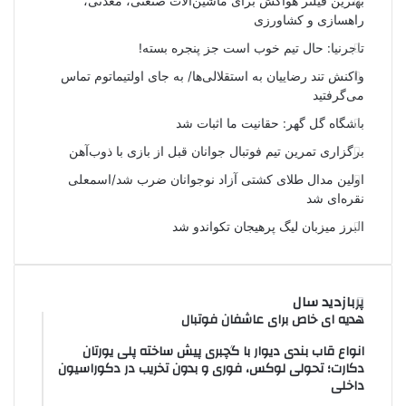
بهترین فیلتر هواکش برای ماشین‌آلات صنعتی، معدنی،
راهسازی و کشاورزی
تاجرنیا: حال تیم خوب است جز پنجره بسته!
واکنش تند رضاییان به استقلالی‌ها/ به جای اولتیماتوم تماس
می‌گرفتید
باشگاه گل گهر: حقانیت ما اثبات شد
برگزاری تمرین تیم فوتبال جوانان قبل از بازی با ذوب‌آهن
اولین مدال طلای کشتی آزاد نوجوانان ضرب شد/اسمعلی
نقره‌ای شد
البرز میزبان لیگ پرهیجان تکواندو شد
پربازدید سال
هدیه ای خاص برای عاشفان فوتبال
انواع قاب بندی دیوار با گچبری پیش ساخته پلی یورتان
دکارت؛ تحولی لوکس، فوری و بدون تخریب در دکوراسیون
داخلی