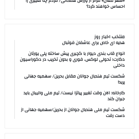
«شهر فعال» فراتر از ورزش همگانی/ مردم چه تغییری را
احساس خواهند کرد؟
منتخب اخبار روز
هدیه ای خاص برای عاشفان فوتبال
انواع قاب بندی دیوار با گچبری پیش ساخته پلی یورتان
دکارت؛ تحولی لوکس، فوری و بدون تخریب در دکوراسیون
داخلی
شکست تیم هندبال جوانان مقابل بحرین/ سهمیه جهانی
پرید!
کارخانه: الان وقت تغییر پیاتزا نیست/ تیم ملی والیبال باید
جبران کند
شکست تیم ملی هندبال جوانان از بحرین/سهمیه جهانی از
دست رفت