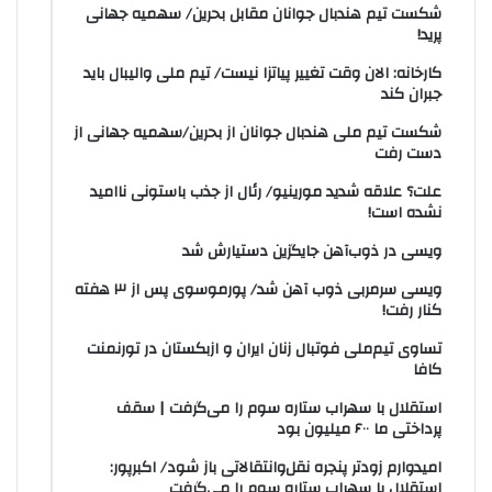
شکست تیم هندبال جوانان مقابل بحرین/ سهمیه جهانی
پرید!
کارخانه: الان وقت تغییر پیاتزا نیست/ تیم ملی والیبال باید
جبران کند
شکست تیم ملی هندبال جوانان از بحرین/سهمیه جهانی از
دست رفت
علت؟ علاقه شدید مورینیو/ رئال از جذب باستونی ناامید
نشده است!
ویسی در ذوب‌آهن جایگزین دستیارش شد
ویسی سرمربی ذوب آهن شد/ پورموسوی پس از ۳ هفته
کنار رفت!
تساوی تیم‌ملی فوتبال زنان ایران و ازبکستان در تورنمنت
کافا
استقلال با سهراب ستاره سوم را می‌گرفت | سقف
پرداختی ما ۶۰۰ میلیون بود
امیدوارم زودتر پنجره نقل‌وانتقالاتی باز شود/ اکبرپور:
استقلال با سهراب ستاره سوم را می‌گرفت