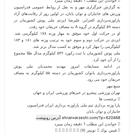
خواندن این مطلب 1 دقیقه زمان میبرد
به گزارش خبرگزاری مهر و به نقل از روابط عمومی فدراسیون
ورزش های جانبازان و توان یابان، در اولین روز از رقابت‌های آزاد
پاراوزنه‌برداری الجزایر، علیرضا ایزدی ملی پوش کشورمان در
دسته ۵۹ کیلوگرم در گروه A به مصاف حریفان خود رفت.
او در حرکت اول خود موفق به مهار وزنه ۱۷۸ کیلوگرمی شد.
ایزدی در حرکت دوم و سوم خود به ترتیب وزنه های ۱۸۱ و ۱۸۳
کیلوگرمی را مهار کرد و موفق به کسب مدال برنز شد.
ملی پوش کشورمان با ثبت رکورد ۵۴۲ کیلوگرم مدال طلا مجموع
را از آن خود کرد.
در ادامه مسابقات امروز مهدیه محمدیان ملی پوش
پاراوزنه‌برداری بانوان کشورمان در دسته ۵۵ کیلوگرم به مصاف
حریفان خود می رود.
منبع:مهر
تهران ورزشی پیشرو در خبرهای ورزشی ایران و جهان
برچسب ها
پارا وزنه برداری
تیم ملی پاراوزنه برداری ایران
فدراسیون
جانبازان و توان یابان
آدرس رونوشت
خواندن این مطلب 1 دقیقه زمان میبرد
فیس بوک
توییتر (X)
ل
ر
چ