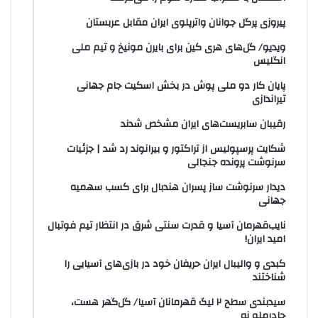
پیروزی پرگل جوانان واترپلوی ایران مقابل عربستان
ویدیو/ گل‌های هری‌ کین برای بایرن مونیخ و تیم ملی
انگلیس
پایان کار دو ملی پوش در بخش اسکیت جام جهانی
تیراندازی
رقیبان سابریست‌های ایران مشخص شدند
شکایت پرسپولیس از تراکتور و بیرانوند رد شد | جزئیات
سرنوشت پرونده جنجالی
دیدار سرنوشت ساز پسران هندبال برای کسب سهمیه
جهانی
نایب‌قهرمان آسیا و قدرت سنتی شرق در انتظار تیم فوتبال
امید ایران!
کبدی و والیبال ایران حریفان خود در بازی‌های آسیایی را
شناختند
سیدبندی سطح ۲ لیگ قهرمانان آسیا/ گل‌گهر هست،
چادرملو نه