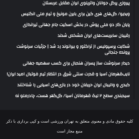
پیروزی پرگل جوانان واترپلوی ایران مقابل عربستان
ویدیو/ گل‌های هری‌ کین برای بایرن مونیخ و تیم ملی انگلیس
پایان کار دو ملی پوش در بخش اسکیت جام جهانی تیراندازی
رقیبان سابریست‌های ایران مشخص شدند
شکایت پرسپولیس از تراکتور و بیرانوند رد شد | جزئیات سرنوشت
پرونده جنجالی
دیدار سرنوشت ساز پسران هندبال برای کسب سهمیه جهانی
نایب‌قهرمان آسیا و قدرت سنتی شرق در انتظار تیم فوتبال امید ایران!
کبدی و والیبال ایران حریفان خود در بازی‌های آسیایی را شناختند
سیدبندی سطح ۲ لیگ قهرمانان آسیا/ گل‌گهر هست، چادرملو نه
کلیه حقوق مادی و معنوی متعلق به تهران ورزشی است و کپی برداری با ذکر
منبع مجاز است