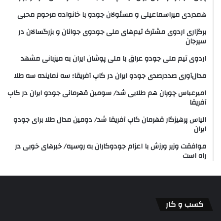
همدردی میراسماعیلی و مسئولان جودو با خانواده مرحوم محبی
برگزاری اردوی مشترک تیم‌های ملی جودوی جوانان و بزرگسالان در
سیرجان
اردوی تیم ملی جودو عراق با ملی پوشان ایران به میزبانی مشهد
مدال‌آوری صددرصدی جودو ایران در کاپ آفریقا؛ سه نماینده سه طلا
امیرعباس چوپان هم طلایی شد/ سومین قهرمانی جودو ایران در کاپ
آفریقا
الیاس پرهیزگار قهرمان کاپ آفریقا شد/ دومین مدال طلا برای جودو
ایران
موافقت وزیر ورزش با اعزام جودوکاران به روسیه/ خبرهای خوبی در
راه است
کسب و کار