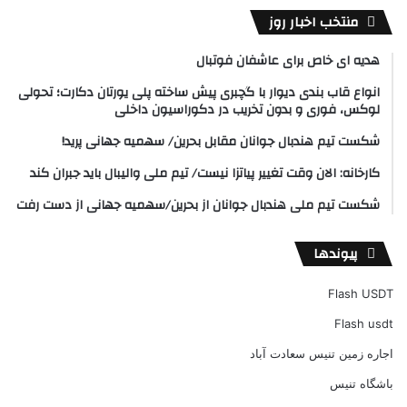
منتخب اخبار روز
هدیه ای خاص برای عاشفان فوتبال
انواع قاب بندی دیوار با گچبری پیش ساخته پلی یورتان دکارت؛ تحولی
لوکس، فوری و بدون تخریب در دکوراسیون داخلی
شکست تیم هندبال جوانان مقابل بحرین/ سهمیه جهانی پرید!
کارخانه: الان وقت تغییر پیاتزا نیست/ تیم ملی والیبال باید جبران کند
شکست تیم ملی هندبال جوانان از بحرین/سهمیه جهانی از دست رفت
پیوندها
Flash USDT
Flash usdt
اجاره زمین تنیس سعادت آباد
باشگاه تنیس