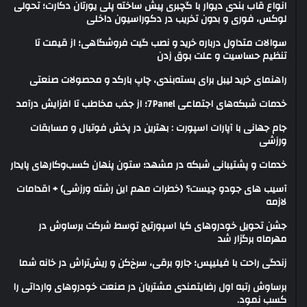
انواع قاب بندی دیوار با گچبری پیش ساخته پلی یورتان دکارت؛ تحولی
لوکس، فوری و بدون تخریب در دکوراسیون داخلی
سوالات متداول درباره خرید و نصب گیت فروشگاهی؛ از قیمت تا
تنظیم حساسیت و علت بوق زدن
راهنمای خرید لیبل برای بسته‌بندی، چاپ بارکد و محصولات صنعتی
خدمات شبکه‌های اجتماعی 7Panel؛ از جذب مخاطب تا افزایش درآمد
جام جهانی با آپارات اسپورت : بهترین در پخش فوتبال و مسابقات
ورزشی
خدمات و پشتیبانی شبکه در مشهد؛ ستون پنهان کسب‌وکارهای پایدار
آسیب های جودو چیست؟ (خطرات مهم این رشته ورزشی) + اقدامات
لازمه
جشن تحویل خودروهای کیا اسپورتیج توسط شرکت برساوش در
مهرماه برگزار شد
زندگی راحت با فیلیپس؛ جارو برقی، سرخ‌کن و ریش‌تراش در خانه شما
برساوش رتبه اول رضایتمندی مشتریان در صنعت خودروهای وارداتی را
کسب نمود.