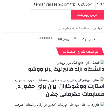
جودو
آدرس رونوشت
خواندن این مطلب 1 دقیقه زمان میبرد
فیس بوک
توییتر (X)
ل
ر
چ
ی
ت
پ
ا
ا
ر
V
ن
ا
ی
ی
د
K
پ
نوشته های مشابه
ا
د
ک
م
o
ن‌
ب
ت
ی
ن
د
n
ی
ل
ا
t
ر
ت
دانشگاه آزاد فاتح لیگ برتر ووشو
ر
a
م
ن
س
k
ه
ت
t
استارت ووشوکاران ایران برای حضور در
e
مسابقات قهرمانی جهان