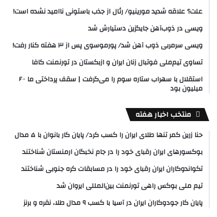
علت؟ علاقه شدید مورینیو/ رئال از جذب باستونی ناامید نشده است!
ویسی در ذوب‌آهن جایگزین دستیارش شد
ویسی سرمربی ذوب آهن شد/ پورموسوی پس از ۳ هفته کنار رفت!
تساوی تیم‌ملی فوتبال زنان ایران و ازبکستان در تورنمنت کافا
استقلال با سهراب ستاره سوم را می‌گرفت | سقف پرداختی ما ۶۰۰
میلیون بود
منتخب اخبار هفته
حنا زرین کمر تنها طلای ایران را کسب کرد/ پایان کار بانوان با ۵ مدال
بوکسورهای ایران رقبای خود را در جام نخبگان ارمنستان شناختند
تکواندوکاران ایران رقبای خود را در مسابقات کره جنوبی شناختند
تیم ملی بوکس راهی تورنمنت بین‌المللی ایروان شد
پایان کار جودوکاران ایران در آسیا با کسب ۹ مدال طلا، نقره و برنز