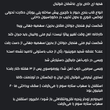
هدیه ای خاص برای عاشفان فوتبال
انواع قاب بندی دیوار با گچبری پیش ساخته پلی یورتان دکارت؛ تحولی
لوکس، فوری و بدون تخریب در دکوراسیون داخلی
شکست تیم هندبال جوانان مقابل بحرین/ سهمیه جهانی پرید!
کارخانه: الان وقت تغییر پیاتزا نیست/ تیم ملی والیبال باید جبران کند
شکست تیم ملی هندبال جوانان از بحرین/سهمیه جهانی از دست رفت
علت؟ علاقه شدید مورینیو/ رئال از جذب باستونی ناامید نشده است!
ویسی در ذوب‌آهن جایگزین دستیارش شد
ویسی سرمربی ذوب آهن شد/ پورموسوی پس از ۳ هفته کنار رفت!
تساوی تیم‌ملی فوتبال زنان ایران و ازبکستان در تورنمنت کافا
استقلال با سهراب ستاره سوم را می‌گرفت | سقف پرداختی ما ۶۰۰
میلیون بود
امیدوارم زودتر پنجره نقل‌وانتقالاتی باز شود/ اکبرپور: استقلال با
سهراب ستاره سوم را می‌گرفت