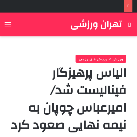
تهران ورزشی
جستجو برای
منو
ورزش > ورزش های رزمی
الیاس پرهیزگار
فینالیست شد/
امیرعباس چوپان به
نیمه نهایی صعود کرد