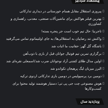
پیشنهاد سردبیر
پیروزی استقلال مقابل همنام خوزستانی در دیداری تدارکاتی
بهترین فیلتر هواکش برای ماشین‌آلات صنعتی، معدنی، راهسازی و
کشاورزی
تاجرنیا: حال تیم خوب است جز پنجره بسته!
واکنش تند رضاییان به استقلالی‌ها/ به جای اولتیماتوم تماس می‌گرفتید
باشگاه گل گهر: حقانیت ما اثبات شد
برگزاری تمرین تیم فوتبال جوانان قبل از بازی با ذوب‌آهن
اولین مدال طلای کشتی آزاد نوجوانان ضرب شد/اسمعلی نقره‌ای شد
البرز میزبان لیگ پرهیجان تکواندو شد
دومین برد پرسپولیس در دومین بازی تدارکاتی اردوی ترکیه
هوش مصنوعی چت جی پی تی؛ دستیار هوشمند تولید محتوا برای
کسب‌وکارها
پربازدید سال