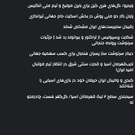
ویدیو/ گل‌های هری‌ کین برای بایرن مونیخ و تیم ملی انگلیس
پایان کار دو ملی پوش در بخش اسکیت جام جهانی تیراندازی
رقیبان سابریست‌های ایران مشخص شدند
شکایت پرسپولیس از تراکتور و بیرانوند رد شد | جزئیات
سرنوشت پرونده جنجالی
دیدار سرنوشت ساز پسران هندبال برای کسب سهمیه جهانی
نایب‌قهرمان آسیا و قدرت سنتی شرق در انتظار تیم فوتبال
امید ایران!
کبدی و والیبال ایران حریفان خود در بازی‌های آسیایی را
شناختند
سیدبندی سطح ۲ لیگ قهرمانان آسیا/ گل‌گهر هست، چادرملو
نه