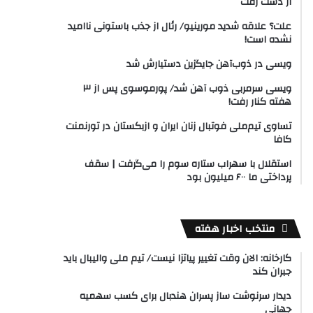
از دست رفت
علت؟ علاقه شدید مورینیو/ رئال از جذب باستونی ناامید
نشده است!
ویسی در ذوب‌آهن جایگزین دستیارش شد
ویسی سرمربی ذوب آهن شد/ پورموسوی پس از ۳
هفته کنار رفت!
تساوی تیم‌ملی فوتبال زنان ایران و ازبکستان در تورنمنت
کافا
استقلال با سهراب ستاره سوم را می‌گرفت | سقف
پرداختی ما ۶۰۰ میلیون بود
منتخب اخبار هفته
کارخانه: الان وقت تغییر پیاتزا نیست/ تیم ملی والیبال باید
جبران کند
دیدار سرنوشت ساز پسران هندبال برای کسب سهمیه
جهانی