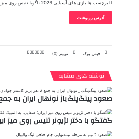
برچسب ها
بازی های آسیایی 2026 ناگویا
تنیس روی میز
آدرس رونوشت
فیس بوک
توییتر (X)
ل
ر
چ
ی
ت
پ
ا
ا
ر
V
ن
ا
ی
ی
د
K
پ
ا
د
ک
م
o
ن‌
نوشته های مشابه
ب
ت
ی
ن
د
n
ی
ل
ا
t
ر
ت
ر
a
م
ن
س
صعود پینگ‌پنگ‌باز نونهال ایران به جمع ۸ نفر برتر کانتندر جوانان تو
k
ه
ت
t
e
گفتگو با دختر لژیونر تنیس روی میز ای