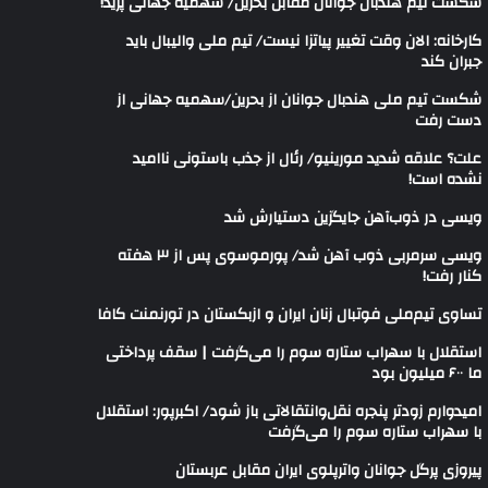
شکست تیم هندبال جوانان مقابل بحرین/ سهمیه جهانی پرید!
کارخانه: الان وقت تغییر پیاتزا نیست/ تیم ملی والیبال باید
جبران کند
شکست تیم ملی هندبال جوانان از بحرین/سهمیه جهانی از
دست رفت
علت؟ علاقه شدید مورینیو/ رئال از جذب باستونی ناامید
نشده است!
ویسی در ذوب‌آهن جایگزین دستیارش شد
ویسی سرمربی ذوب آهن شد/ پورموسوی پس از ۳ هفته
کنار رفت!
تساوی تیم‌ملی فوتبال زنان ایران و ازبکستان در تورنمنت کافا
استقلال با سهراب ستاره سوم را می‌گرفت | سقف پرداختی
ما ۶۰۰ میلیون بود
امیدوارم زودتر پنجره نقل‌وانتقالاتی باز شود/ اکبرپور: استقلال
با سهراب ستاره سوم را می‌گرفت
پیروزی پرگل جوانان واترپلوی ایران مقابل عربستان