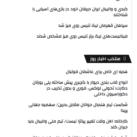
کبدی و والیبال ایران حریفان خود در بازی‌های آسیایی را
شناختند
سپاهان قهرمان لیگ تنیس روی میز شد
فینالیست‌های لیگ برتر تنیس روی میز مشخص شدند
منتخب اخبار روز
هدیه ای خاص برای عاشفان فوتبال
انواع قاب بندی دیوار با گچبری پیش ساخته پلی یورتان
دکارت؛ تحولی لوکس، فوری و بدون تخریب در
دکوراسیون داخلی
شکست تیم هندبال جوانان مقابل بحرین/ سهمیه جهانی
پرید!
کارخانه: الان وقت تغییر پیاتزا نیست/ تیم ملی والیبال باید
جبران کند