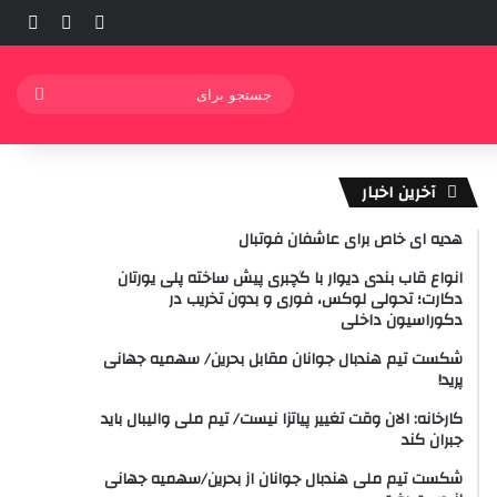
ورود
ساید
نوشته ت
جستج
برای
آخرین اخبار
هدیه ای خاص برای عاشفان فوتبال
انواع قاب بندی دیوار با گچبری پیش ساخته پلی یورتان
دکارت؛ تحولی لوکس، فوری و بدون تخریب در
دکوراسیون داخلی
شکست تیم هندبال جوانان مقابل بحرین/ سهمیه جهانی
پرید!
کارخانه: الان وقت تغییر پیاتزا نیست/ تیم ملی والیبال باید
جبران کند
شکست تیم ملی هندبال جوانان از بحرین/سهمیه جهانی