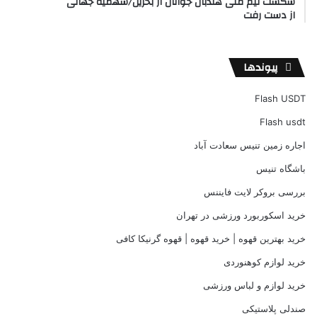
شکست تیم ملی هندبال جوانان از بحرین/سهمیه جهانی
از دست رفت
پیوندها
Flash USDT
Flash usdt
اجاره زمین تنیس سعادت آباد
باشگاه تنیس
بررسی بروکر لایت فایننس
خرید اسکوربورد ورزشی در تهران
خرید بهترین قهوه | خرید قهوه | قهوه گرنیکا کافی
خرید لوازم کوهنوردی
خرید لوازم و لباس ورزشی
صندلی پلاستیکی