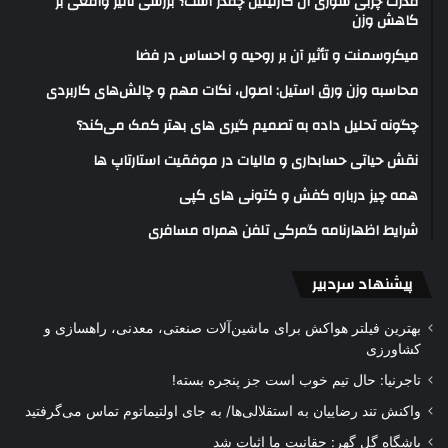
قدرت چربی سوزی ال کارنیتین چقدر است؟ بررسی تاثیر واقعی بر
کاهش وزن
میکروسمنت و تأثیر آن بر روحیه و احساس در فضا
محاسبه وزن ورق استیل: اصول، نکات مهم و چالش‌های کاربردی
چگونه تحلیل داده به تصمیم گیری های بهتر کمک می‌کند؟
نقش حیاتی حسابداری و مالیات در موفقیت استارتاپ ها
همه چیز درباره کفش و کتونی های کپی
شرایط اظهارنامه گمرکی تلفن همراه مسافری
پیشنهاد سردبیر
بهترین فیلتر هواکش برای ماشین‌آلات صنعتی، معدنی، راهسازی و
کشاورزی
تاجرنیا: حال تیم خوب است جز پنجره بسته!
واکنش تند رضاییان به استقلالی‌ها/ به جای اولتیماتوم تماس می‌گرفتید
باشگاه گل گهر: حقانیت ما اثبات شد