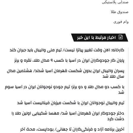
صندلی پلاستیکی
صندوق طلا
وام فوری
اخبار مرتبط با این خبر
کارخانه: الان وقت تغییر پیاتزا نیست/ تیم ملی والیبال باید جبران کند
پایان کار جودوکاران ایران در آسیا با کسب ۹ مدال طلا، نقره و برنز
پسران والیبال ایران بدون شکست قهرمان آسیا شدند/ هشتمین مدال
سال طلا شد
با کسب دو مدال طلا و دو برنز؛ تیم جودو نوجوانان ایران در آسیا سوم
شد
تیم والیبال نوجوانان ایران با شکست میزبان فینالیست آسیا شد
دختر جودوکار ایران قهرمان آسیا شد/ مهسا شکیبایی اولین طلا را
دشت کرد
آخرین برنامه آزاد و فرنگی‌کاران تا جهانی/ بوداپست، محک آخر