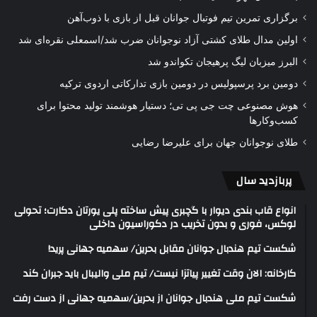
برگزاری تمرین تیم فوتبال جوانان قبل از بازی با ذوب‌آهن
اولین مدال طلای کشتی آزاد نوجوانان ضرب شد/اسمعلی نقره‌ای شد
البرز میزبان لیگ پرهیجان تکواندو شد
دومین برد پرسپولیس در دومین بازی تدارکاتی اردوی ترکیه
هوش مصنوعی چت جی پی تی؛ دستیار هوشمند تولید محتوا برای
کسب‌وکارها
طلای نوجوانان جهان برای علیرضا رضایی
پربازدید سال
انواع قاب بندی دیوار با گچبری پیش ساخته پلی یورتان دکارت؛ تحولی
لوکس، فوری و بدون تخریب در دکوراسیون داخلی
شکست تیم هندبال جوانان مقابل بحرین/ سهمیه جهانی پرید!
کارخانه: الان وقت تغییر پیاتزا نیست/ تیم ملی والیبال باید جبران کند
شکست تیم ملی هندبال جوانان از بحرین/سهمیه جهانی از دست رفت