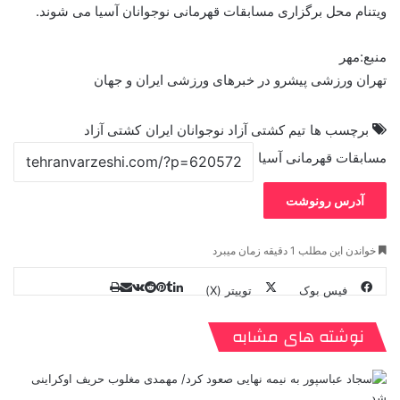
ویتنام محل برگزاری مسابقات قهرمانی نوجوانان آسیا می شوند.
منبع:مهر
تهران ورزشی پیشرو در خبرهای ورزشی ایران و جهان
برچسب ها
تیم کشتی آزاد نوجوانان ایران
کشتی آزاد
مسابقات قهرمانی آسیا
آدرس رونوشت
خواندن این مطلب 1 دقیقه زمان میبرد
فیس بوک
توییتر (X)
ل
ر
چ
ی
ت
پ
ا
ا
ر
V
ن
ا
ی
ی
د
K
پ
نوشته های مشابه
ا
د
ک
م
o
ن‌
ب
ت
ی
ن
د
n
ی
ل
ا
t
ر
ت