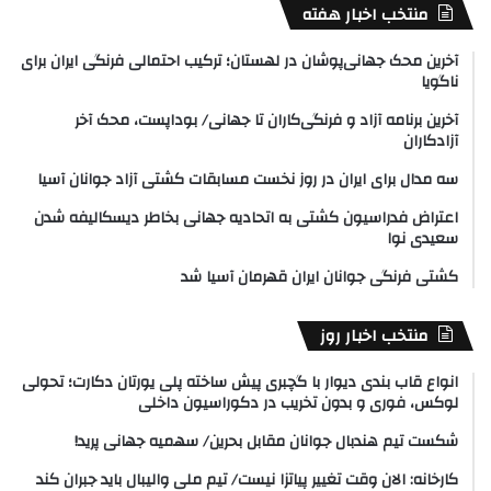
منتخب اخبار هفته
آخرین محک جهانی‌پوشان در لهستان؛ ترکیب احتمالی فرنگی ایران برای
ناگویا
آخرین برنامه آزاد و فرنگی‌کاران تا جهانی/ بوداپست، محک آخر
آزادکاران
سه مدال برای ایران در روز نخست مسابقات کشتی آزاد جوانان آسیا
اعتراض فدراسیون کشتی به اتحادیه جهانی بخاطر دیسکالیفه شدن
سعیدی نوا
کشتی فرنگی جوانان ایران قهرمان آسیا شد
منتخب اخبار روز
انواع قاب بندی دیوار با گچبری پیش ساخته پلی یورتان دکارت؛ تحولی
لوکس، فوری و بدون تخریب در دکوراسیون داخلی
شکست تیم هندبال جوانان مقابل بحرین/ سهمیه جهانی پرید!
کارخانه: الان وقت تغییر پیاتزا نیست/ تیم ملی والیبال باید جبران کند