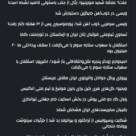
علت؟ علاقه شدید مورینیو/ رئال از جذب باستونی ناامید نشده است!
ویسی در ذوب‌آهن جایگزین دستیارش شد
ویسی سرمربی ذوب آهن شد/ پورموسوی پس از ۳ هفته کنار رفت!
تساوی تیم‌ملی فوتبال زنان ایران و ازبکستان در تورنمنت کافا
استقلال با سهراب ستاره سوم را می‌گرفت | سقف پرداختی ما ۶۰۰
میلیون بود
امیدوارم زودتر پنجره نقل‌وانتقالاتی باز شود/ اکبرپور: استقلال با
سهراب ستاره سوم را می‌گرفت
پیروزی پرگل جوانان واترپلوی ایران مقابل عربستان
ویدیو/ گل‌های هری‌ کین برای بایرن مونیخ و تیم ملی انگلیس
پایان کار دو ملی پوش در بخش اسکیت جام جهانی تیراندازی
رقیبان سابریست‌های ایران مشخص شدند
شکایت پرسپولیس از تراکتور و بیرانوند رد شد | جزئیات سرنوشت
پرونده جنجالی