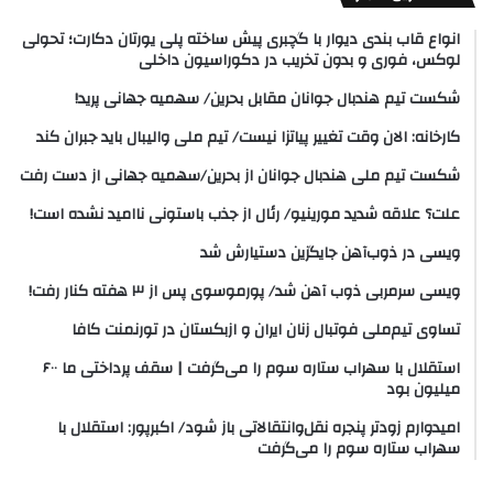
انواع قاب بندی دیوار با گچبری پیش ساخته پلی یورتان دکارت؛ تحولی
لوکس، فوری و بدون تخریب در دکوراسیون داخلی
شکست تیم هندبال جوانان مقابل بحرین/ سهمیه جهانی پرید!
کارخانه: الان وقت تغییر پیاتزا نیست/ تیم ملی والیبال باید جبران کند
شکست تیم ملی هندبال جوانان از بحرین/سهمیه جهانی از دست رفت
علت؟ علاقه شدید مورینیو/ رئال از جذب باستونی ناامید نشده است!
ویسی در ذوب‌آهن جایگزین دستیارش شد
ویسی سرمربی ذوب آهن شد/ پورموسوی پس از ۳ هفته کنار رفت!
تساوی تیم‌ملی فوتبال زنان ایران و ازبکستان در تورنمنت کافا
استقلال با سهراب ستاره سوم را می‌گرفت | سقف پرداختی ما ۶۰۰
میلیون بود
امیدوارم زودتر پنجره نقل‌وانتقالاتی باز شود/ اکبرپور: استقلال با
سهراب ستاره سوم را می‌گرفت