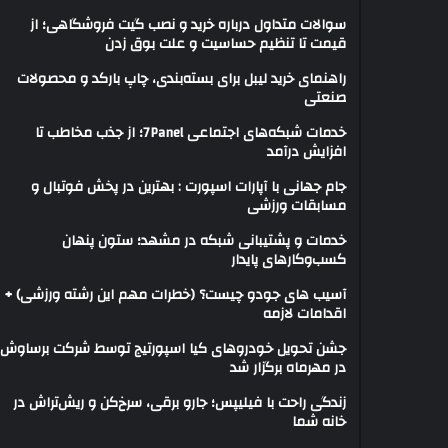
سوالات متداول درباره خرید و نصب گیت فروشگاهی؛ از
قیمت تا تنظیم حساسیت و علت بوق زدن
راهنمای خرید لیبل برای بسته‌بندی، چاپ بارکد و محصولات
صنعتی
خدمات شبکه‌های اجتماعی 7Panel؛ از جذب مخاطب تا
افزایش درآمد
جام جهانی با آپارات اسپورت : بهترین در پخش فوتبال و
مسابقات ورزشی
خدمات و پشتیبانی شبکه در مشهد؛ ستون پنهان
کسب‌وکارهای پایدار
آسیب های جودو چیست؟ (خطرات مهم این رشته ورزشی) +
اقدامات لازمه
جشن تحویل خودروهای کیا اسپورتیج توسط شرکت برساوش
در مهرماه برگزار شد
زندگی راحت با فیلیپس؛ جارو برقی، سرخ‌کن و ریش‌تراش در
خانه شما