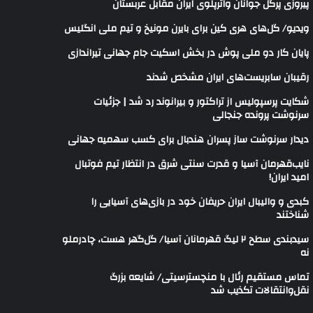
پیروزی پرگل جوانان واترپلوی ایران مقابل عربستان
ویدیو/ گل‌های هری‌ کین برای بایرن مونیخ و تیم ملی انگلیس
پایان کار دو ملی پوش در بخش اسکیت جام جهانی تیراندازی
رقیبان سابریست‌های ایران مشخص شدند
شکایت پرسپولیس از تراکتور و بیرانوند رد شد | جزئیات
سرنوشت پرونده جنجالی
دیدار سرنوشت ساز پسران هندبال برای کسب سهمیه جهانی
نایب‌قهرمان آسیا و قدرت سنتی شرق در انتظار تیم فوتبال
امید ایران!
کبدی و والیبال ایران حریفان خود در بازی‌های آسیایی را
شناختند
سیدبندی سطح ۲ لیگ قهرمانان آسیا/ گل‌گهر هست، چادرملو
نه
تماس مستقیم رئال با منچسترسیتی/ شایعه بزرگ
نقل‌وانتقالات تکذیب شد