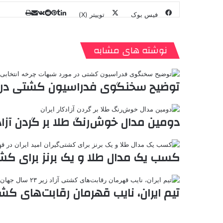
فیس بوک
توییتر (X)
ل
ر
چ
ی
ت
پ
ا
ا
ر
V
ن
ا
ی
ی
د
K
پ
ا
د
ک
م
o
ن‌
نوشته های مشابه
ب
ت
ی
ن
د
n
ی
ل
ا
t
ر
ت
ر
a
م
ن
س
توضیح سخنگوی فدراسیون کشتی در م
k
ه
ت
t
e
دومین مدال خوش‌رنگ طلا بر گردن آزادک
کسب یک مدال طلا و یک برنز برای کشتی
تیم ایران، نایب قهرمان رقابت‌های کشتی آزاد زیر ۲۳ سال 