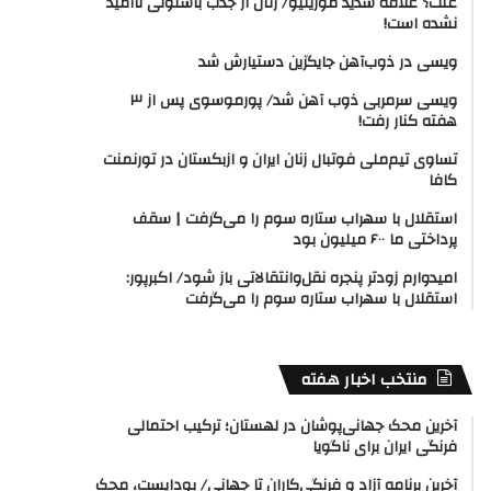
علت؟ علاقه شدید مورینیو/ رئال از جذب باستونی ناامید
نشده است!
ویسی در ذوب‌آهن جایگزین دستیارش شد
ویسی سرمربی ذوب آهن شد/ پورموسوی پس از ۳
هفته کنار رفت!
تساوی تیم‌ملی فوتبال زنان ایران و ازبکستان در تورنمنت
کافا
استقلال با سهراب ستاره سوم را می‌گرفت | سقف
پرداختی ما ۶۰۰ میلیون بود
امیدوارم زودتر پنجره نقل‌وانتقالاتی باز شود/ اکبرپور:
استقلال با سهراب ستاره سوم را می‌گرفت
منتخب اخبار هفته
آخرین محک جهانی‌پوشان در لهستان؛ ترکیب احتمالی
فرنگی ایران برای ناگویا
آخرین برنامه آزاد و فرنگی‌کاران تا جهانی/ بوداپست، محک