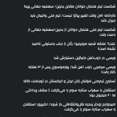
شکست تیم هندبال جوانان مقابل بحرین/ سهمیه جهانی پرید!
کارخانه: الان وقت تغییر پیاتزا نیست/ تیم ملی والیبال باید
جبران کند
شکست تیم ملی هندبال جوانان از بحرین/سهمیه جهانی از
دست رفت
علت؟ علاقه شدید مورینیو/ رئال از جذب باستونی ناامید
نشده است!
ویسی در ذوب‌آهن جایگزین دستیارش شد
ویسی سرمربی ذوب آهن شد/ پورموسوی پس از ۳ هفته
کنار رفت!
تساوی تیم‌ملی فوتبال زنان ایران و ازبکستان در تورنمنت کافا
استقلال با سهراب ستاره سوم را می‌گرفت | سقف پرداختی
ما ۶۰۰ میلیون بود
امیدوارم زودتر پنجره نقل‌وانتقالاتی باز شود/ اکبرپور: استقلال
با سهراب ستاره سوم را می‌گرفت