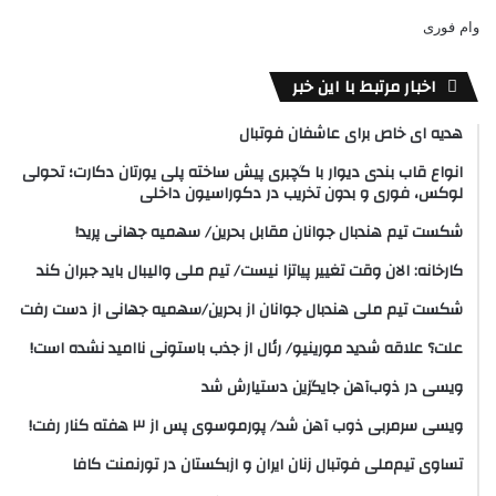
وام فوری
اخبار مرتبط با این خبر
هدیه ای خاص برای عاشفان فوتبال
انواع قاب بندی دیوار با گچبری پیش ساخته پلی یورتان دکارت؛ تحولی
لوکس، فوری و بدون تخریب در دکوراسیون داخلی
شکست تیم هندبال جوانان مقابل بحرین/ سهمیه جهانی پرید!
کارخانه: الان وقت تغییر پیاتزا نیست/ تیم ملی والیبال باید جبران کند
شکست تیم ملی هندبال جوانان از بحرین/سهمیه جهانی از دست رفت
علت؟ علاقه شدید مورینیو/ رئال از جذب باستونی ناامید نشده است!
ویسی در ذوب‌آهن جایگزین دستیارش شد
ویسی سرمربی ذوب آهن شد/ پورموسوی پس از ۳ هفته کنار رفت!
تساوی تیم‌ملی فوتبال زنان ایران و ازبکستان در تورنمنت کافا