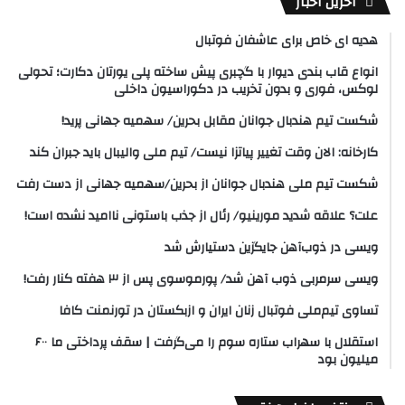
آخرین اخبار
هدیه ای خاص برای عاشفان فوتبال
انواع قاب بندی دیوار با گچبری پیش ساخته پلی یورتان دکارت؛ تحولی
لوکس، فوری و بدون تخریب در دکوراسیون داخلی
شکست تیم هندبال جوانان مقابل بحرین/ سهمیه جهانی پرید!
کارخانه: الان وقت تغییر پیاتزا نیست/ تیم ملی والیبال باید جبران کند
شکست تیم ملی هندبال جوانان از بحرین/سهمیه جهانی از دست رفت
علت؟ علاقه شدید مورینیو/ رئال از جذب باستونی ناامید نشده است!
ویسی در ذوب‌آهن جایگزین دستیارش شد
ویسی سرمربی ذوب آهن شد/ پورموسوی پس از ۳ هفته کنار رفت!
تساوی تیم‌ملی فوتبال زنان ایران و ازبکستان در تورنمنت کافا
استقلال با سهراب ستاره سوم را می‌گرفت | سقف پرداختی ما ۶۰۰
میلیون بود