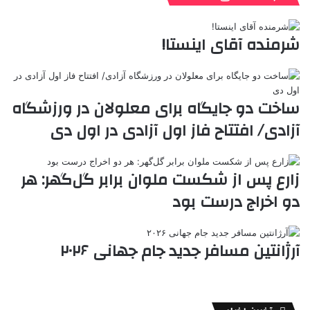
ا
د
ک
م
o
ن‌
ب
ت
ی
ن
د
n
ی
ل
ا
t
ر
ت
شرمنده آقای اینستا!
ر
a
م
ن
س
k
ه
ت
t
e
ساخت دو جایگاه برای معلولان در ورزشگاه
آزادی/ افتتاح فاز اول آزادی در اول دی
زارع پس از شکست ملوان برابر گل‌گهر: هر
دو اخراج درست بود
آرژانتین مسافر جدید جام جهانی ۲۰۲۶