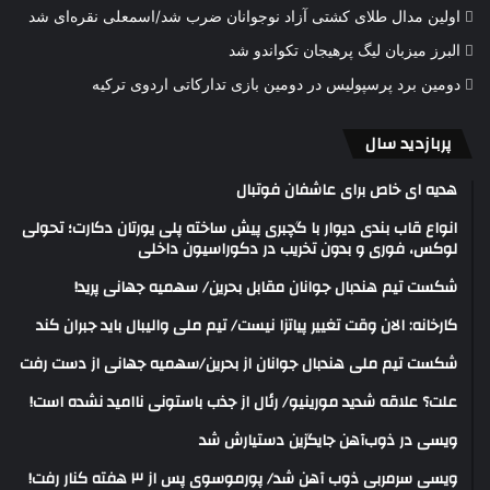
اولین مدال طلای کشتی آزاد نوجوانان ضرب شد/اسمعلی نقره‌ای شد
البرز میزبان لیگ پرهیجان تکواندو شد
دومین برد پرسپولیس در دومین بازی تدارکاتی اردوی ترکیه
پربازدید سال
هدیه ای خاص برای عاشفان فوتبال
انواع قاب بندی دیوار با گچبری پیش ساخته پلی یورتان دکارت؛ تحولی
لوکس، فوری و بدون تخریب در دکوراسیون داخلی
شکست تیم هندبال جوانان مقابل بحرین/ سهمیه جهانی پرید!
کارخانه: الان وقت تغییر پیاتزا نیست/ تیم ملی والیبال باید جبران کند
شکست تیم ملی هندبال جوانان از بحرین/سهمیه جهانی از دست رفت
علت؟ علاقه شدید مورینیو/ رئال از جذب باستونی ناامید نشده است!
ویسی در ذوب‌آهن جایگزین دستیارش شد
ویسی سرمربی ذوب آهن شد/ پورموسوی پس از ۳ هفته کنار رفت!