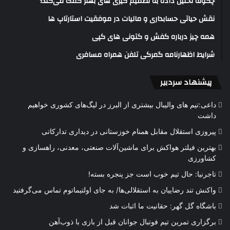
چگونه تحلیل داده به تصمیم گیری های بهتر کمک می‌کند؟
نقش حیاتی حسابداری و مالیات در موفقیت استارتاپ ها
همه چیز درباره کفش و کتونی های کپی
شرایط اظهارنامه گمرکی تلفن همراه مسافری
پیشنهاد سردبیر
داعی:تیم های والیبال بیشتری از البرز در لیگ‌های کشوری خواهیم
داشت
پیروزی استقلال مقابل همنام خوزستانی در دیداری تدارکاتی
بهترین فیلتر هواکش برای ماشین‌آلات صنعتی، معدنی، راهسازی و
کشاورزی
تاجرنیا: حال تیم خوب است جز پنجره بسته!
واکنش تند رضاییان به استقلالی‌ها/ به جای اولتیماتوم تماس می‌گرفتید
باشگاه گل گهر: حقانیت ما اثبات شد
برگزاری تمرین تیم فوتبال جوانان قبل از بازی با ذوب‌آهن