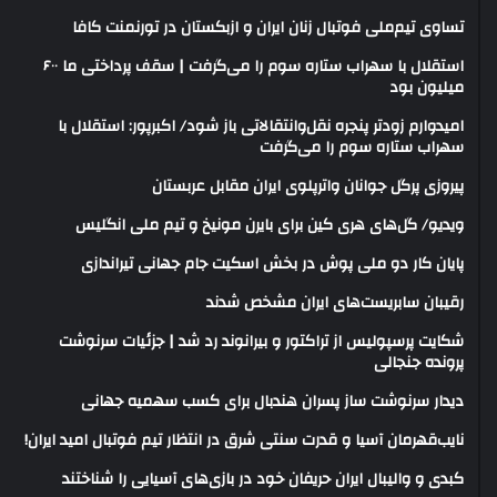
تساوی تیم‌ملی فوتبال زنان ایران و ازبکستان در تورنمنت کافا
استقلال با سهراب ستاره سوم را می‌گرفت | سقف پرداختی ما ۶۰۰
میلیون بود
امیدوارم زودتر پنجره نقل‌وانتقالاتی باز شود/ اکبرپور: استقلال با
سهراب ستاره سوم را می‌گرفت
پیروزی پرگل جوانان واترپلوی ایران مقابل عربستان
ویدیو/ گل‌های هری‌ کین برای بایرن مونیخ و تیم ملی انگلیس
پایان کار دو ملی پوش در بخش اسکیت جام جهانی تیراندازی
رقیبان سابریست‌های ایران مشخص شدند
شکایت پرسپولیس از تراکتور و بیرانوند رد شد | جزئیات سرنوشت
پرونده جنجالی
دیدار سرنوشت ساز پسران هندبال برای کسب سهمیه جهانی
نایب‌قهرمان آسیا و قدرت سنتی شرق در انتظار تیم فوتبال امید ایران!
کبدی و والیبال ایران حریفان خود در بازی‌های آسیایی را شناختند