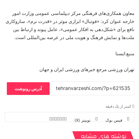
معاون همکاری‌های فرهنگی مرکز دیپلماسی عمومی وزارت امور
خارجه عنوان کرد: «فوتبال» ابزاری موثر در «قدرت نرم»، سازوکاری
نافع برای «شکل‌دهی به افکار عمومی»، عامل پیوند و ارتباط بین
ملت‌ها و نمایش فرهنگ و هویت ملی در عرصه بین‌المللی است.
منبع:ایسنا
تهران ورزشی مرجع خبرهای ورزشی ایران و جهان
آدرس رونوشت
کمتر از یک دقیقه
فیس بوک
توییتر (X)
ل
ر
چ
ی
ت
پ
ا
ا
ر
V
ن
ا
ی
ی
د
K
پ
نوشته های مشابه