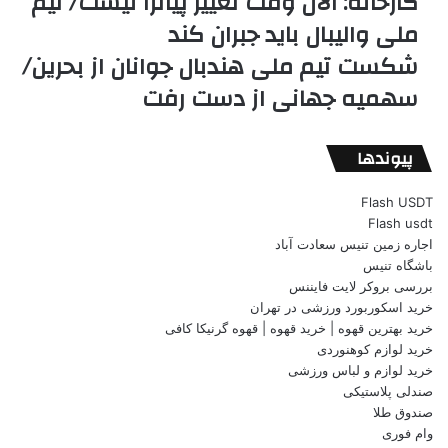
کارخانه: الان وقت تغییر پیاتزا نیست/ تیم
ملی والیبال باید جبران کند
شکست تیم ملی هندبال جوانان از بحرین/
سهمیه جهانی از دست رفت
پیوندها
Flash USDT
Flash usdt
اجاره زمین تنیس سعادت آباد
باشگاه تنیس
بررسی بروکر لایت فایننس
خرید اسکوربورد ورزشی در تهران
خرید بهترین قهوه | خرید قهوه | قهوه گرنیکا کافی
خرید لوازم کوهنوردی
خرید لوازم و لباس ورزشی
صندلی پلاستیکی
صندوق طلا
وام فوری