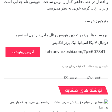
و اقتدار در خط دفاعی کنار راموس ساخت. هویسن نام جذابی است
و برای رئال گزینه خوبی به نظر می‌رسد.
منبع:ورزش سه
برچسب ها
بورنموث
دین هویسن
رئال مادرید
رائول آسنسیو
فوتبال
لالیگا اسپانیا
لیگ برتر انگلیس
آدرس رونوشت
خواندن این مطلب 1 دقیقه زمان میبرد
فیس بوک
توییتر (X)
ل
ر
چ
ی
ت
پ
ا
ا
ر
V
ن
ا
ی
ی
د
K
پ
نوشته های مشابه
ا
د
ک
م
o
ن‌
ب
ت
ی
ن
د
n
ی
ل
ا
t
ر
ت
ر
a
م
ن
س