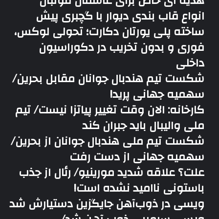
هدیه ای خاص برای عاشفان فوتبال
انواع قاب بندی دیوار با گچبری پیش
ساخته پلی یورتان دکارت؛ تحولی لوکس،
فوری و بدون تخریب در دکوراسیون
داخلی
شکست تیم هندبال جوانان مقابل بحرین/
سهمیه جهانی پرید!
کارخانه: الان وقت تغییر پیاتزا نیست/ تیم
ملی والیبال باید جبران کند
شکست تیم ملی هندبال جوانان از بحرین/
سهمیه جهانی از دست رفت
علت؟ علاقه شدید مورینیو/ رئال از جذب
باستونی ناامید نشده است!
ویسی در ذوب‌آهن جایگزین دستیارش شد