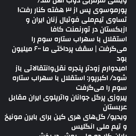
ویسی سرمربی ذوب آهن شد/
پورموسوی پس از ۳ هفته کنار رفت!
تساوی تیم‌ملی فوتبال زنان ایران و
ازبکستان در تورنمنت کافا
استقلال با سهراب ستاره سوم را
می‌گرفت | سقف پرداختی ما ۶۰۰ میلیون
بود
امیدوارم زودتر پنجره نقل‌وانتقالاتی باز
شود/ اکبرپور: استقلال با سهراب ستاره
سوم را می‌گرفت
پیروزی پرگل جوانان واترپلوی ایران مقابل
عربستان
ویدیو/ گل‌های هری‌ کین برای بایرن مونیخ
و تیم ملی انگلیس