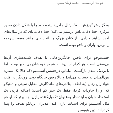
خواندن این مطلب 1 دقیقه زمان میبرد
به گزارش “ورزش سه”، رئال مادرید آینده خود را با شکل دادن محور
مرکزی خط دفاعی‌اش ترسیم می‌کند؛ خط دفاعی‌ای که در سال‌های
اخیر شاهد جدایی بازیکنان بزرگ و باتجربه‌ای مانند په‌په، سرخیو
راموس، واران و ناچو بوده است.
جست‌وجو برای یافتن جایگزین‌هایی با هدف شبیه‌سازی آن‌ها
بی‌معنی است. هر کدام از آن‌ها به شیوه خودشان بی‌نظیر بودند. اما
با نزدیک شدن بازگشت میلتائو، درخشش آسنسیو (که حالا یک ستاره
بین‌المللی به حساب می‌آید) و بالا رفتن جایگاه تونی رودیگر در قلب
هواداران رئال (به لطف پنالتی‌های ماندگارش مقابل سیتی و اتلتیکو
که او را جاودانه کرد)، فقط یک چیز کم است: اضافه کردن یک
استعداد جوان و آینده‌دار به‌عنوان تکمیل‌کننده پازل. چه بهتر که او هم
مثل آسنسیو برای اسپانیا بازی کند. مدیران برنابئو هدف را پیدا
کرده‌اند: دین هویسن.