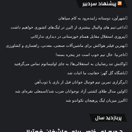
پیشنهاد سردبیر
شهرآورد دوستانه زاینده‌رود به کام سپاهان
داعی:تیم های والیبال بیشتری از البرز در لیگ‌های کشوری خواهیم داشت
پیروزی استقلال مقابل همنام خوزستانی در دیداری تدارکاتی
بهترین فیلتر هواکش برای ماشین‌آلات صنعتی، معدنی، راهسازی و کشاورزی
تاجرنیا: حال تیم خوب است جز پنجره بسته!
واکنش تند رضاییان به استقلالی‌ها/ به جای اولتیماتوم تماس می‌گرفتید
باشگاه گل گهر: حقانیت ما اثبات شد
برگزاری تمرین تیم فوتبال جوانان قبل از بازی با ذوب‌آهن
اولین مدال طلای کشتی آزاد نوجوانان ضرب شد/اسمعلی نقره‌ای شد
البرز میزبان لیگ پرهیجان تکواندو شد
پربازدید سال