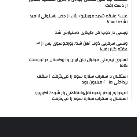
از دست رفت
علت؟ علاقه شدید مورینیو/ رئال از جذب باستونی ناامید
نشده است!
ویسی در ذوب‌آهن جایگزین دستیارش شد
ویسی سرمربی ذوب آهن شد/ پورموسوی پس از ۳
هفته کنار رفت!
تساوی تیم‌ملی فوتبال زنان ایران و ازبکستان در تورنمنت
کافا
استقلال با سهراب ستاره سوم را می‌گرفت | سقف
پرداختی ما ۶۰۰ میلیون بود
امیدوارم زودتر پنجره نقل‌وانتقالاتی باز شود/ اکبرپور:
استقلال با سهراب ستاره سوم را می‌گرفت