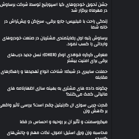
جشن تحویل خودروهای کیا اسپورتیج توسط شرکت برساوش
در مهرماه برگزار شد
زندگی راحت با فیلیپس؛ جارو برقی، سرخ‌کن و ریش‌تراش در
خانه شما
برساوش رتبه اول رضایتمندی مشتریان در صنعت خودروهای
وارداتی را کسب نمود.
معرفی کرکره فولادی اوکر (OKER)؛ نسل جدید درب‌های
برقی برای امنیت بیشتر
حملات سایبری در شبکه: شناخت انواع تهدیدها و راهکارهای
مقابله
چگونه داده های مشتری به بهینه سازی اظهارنامه های
مالیاتی کمک می‌کنند؟
قدرت چربی سوزی ال کارنیتین چقدر است؟ بررسی تاثیر واقعی
بر کاهش وزن
میکروسمنت و تأثیر آن بر روحیه و احساس در فضا
محاسبه وزن ورق استیل: اصول، نکات مهم و چالش‌های
کاربردی