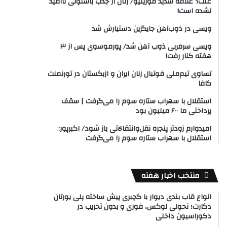
علت؟ علاقه شدید مورینیو/ رئال از جذب باستونی ناامید
نشده است!
ویسی در ذوب‌آهن جایگزین دستیارش شد
ویسی سرمربی ذوب آهن شد/ پورموسوی پس از ۳
هفته کنار رفت!
تساوی تیم‌ملی فوتبال زنان ایران و ازبکستان در تورنمنت
کافا
استقلال با سهراب ستاره سوم را می‌گرفت | سقف
پرداختی ما ۶۰۰ میلیون بود
امیدوارم زودتر پنجره نقل‌وانتقالاتی باز شود/ اکبرپور:
استقلال با سهراب ستاره سوم را می‌گرفت
منتخب اخبار هفته
انواع قاب بندی دیوار با گچبری پیش ساخته پلی یورتان
دکارت؛ تحولی لوکس، فوری و بدون تخریب در
دکوراسیون داخلی