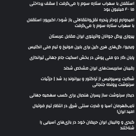
استقلال با سهراب ستاره سوم را می‌گرفت | سقف پرداختی
ما ۶۰۰ میلیون بود
امیدوارم زودتر پنجره نقل‌وانتقالاتی باز شود/ اکبرپور: استقلال
با سهراب ستاره سوم را می‌گرفت
پیروزی پرگل جوانان واترپلوی ایران مقابل عربستان
ویدیو/ گل‌های هری‌ کین برای بایرن مونیخ و تیم ملی انگلیس
پایان کار دو ملی پوش در بخش اسکیت جام جهانی تیراندازی
رقیبان سابریست‌های ایران مشخص شدند
شکایت پرسپولیس از تراکتور و بیرانوند رد شد | جزئیات
سرنوشت پرونده جنجالی
دیدار سرنوشت ساز پسران هندبال برای کسب سهمیه جهانی
نایب‌قهرمان آسیا و قدرت سنتی شرق در انتظار تیم فوتبال
امید ایران!
کبدی و والیبال ایران حریفان خود در بازی‌های آسیایی را
شناختند