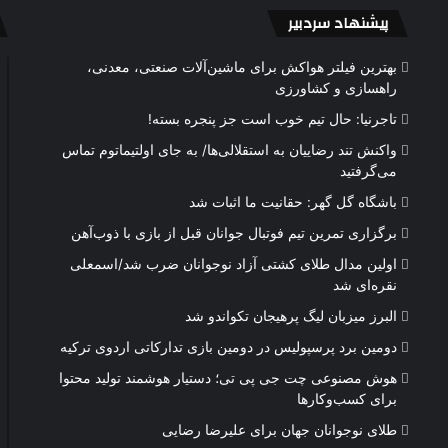
پیشنهاد سردبیر
بهترین فیلتر هواکش برای ماشین‌آلات صنعتی، معدنی،
راهسازی و کشاورزی
تاجرنیا: حال تیم خوب است جز پنجره بسته!
واکنش تند رضاییان به استقلالی‌ها/ به جای اولتیماتوم تماس
می‌گرفتید
باشگاه گل گهر: حقانیت ما اثبات شد
برگزاری تمرین تیم فوتبال جوانان قبل از بازی با ذوب‌آهن
اولین مدال طلای کشتی آزاد نوجوانان ضرب شد/اسمعلی
نقره‌ای شد
البرز میزبان لیگ پرهیجان تکواندو شد
دومین برد پرسپولیس در دومین بازی تدارکاتی اردوی ترکیه
هوش مصنوعی چت جی پی تی؛ دستیار هوشمند تولید محتوا
برای کسب‌وکارها
طلای نوجوانان جهان برای علیرضا رضایی