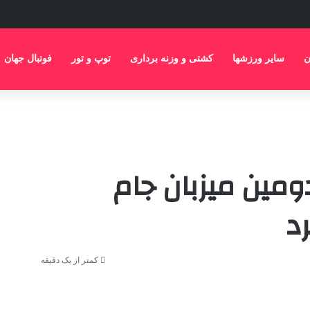
ن
سایر ورزشها
کشتی و وزنه برداری
توپ و تور
فوتبال جهان
رالیا/ دومین میزبان جام
د
کمتر از یک دقیقه