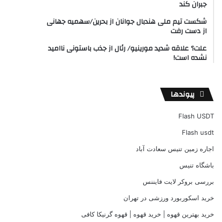
جبران کند
شکست تیم ملی هندبال جوانان از بحرین/سهمیه جهانی
از دست رفت
علت؟ علاقه شدید مورینیو/ رئال از جذب باستونی ناامید
نشده است!
پیوندها
Flash USDT
Flash usdt
اجاره زمین تنیس سعادت آباد
باشگاه تنیس
بررسی بروکر لایت فایننس
خرید اسکوربورد ورزشی در تهران
خرید بهترین قهوه | خرید قهوه | قهوه گرنیکا کافی