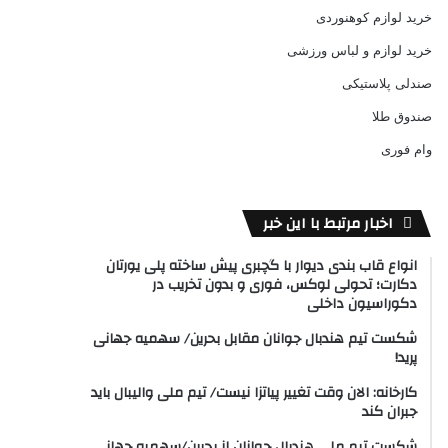
خرید لوازم کوهنوردی
خرید لوازم و لباس ورزشی
صندلی پلاستیکی
صندوق طلا
وام فوری
اخبار مرتبط با این خبر
انواع قاب بندی دیوار با گچبری پیش ساخته پلی یورتان
دکارت؛ تحولی لوکس، فوری و بدون تخریب در
دکوراسیون داخلی
شکست تیم هندبال جوانان مقابل بحرین/ سهمیه جهانی
پرید!
کارخانه: الان وقت تغییر پیاتزا نیست/ تیم ملی والیبال باید
جبران کند
شکست تیم ملی هندبال جوانان از بحرین/سهمیه جهانی