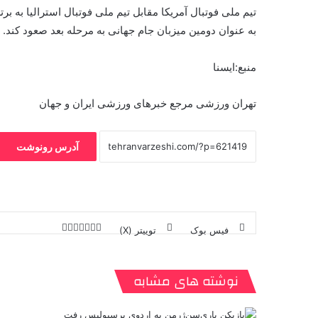
تیم ملی فوتبال آمریکا مقابل تیم ملی فوتبال استرالیا به 
به عنوان دومین میزبان جام جهانی به مرحله بعد صعود کند.
منبع:ایسنا
تهران ورزشی مرجع خبرهای ورزشی ایران و جهان
آدرس رونوشت
فیس بوک
توییتر (X)
ل
ر
چ
ی
ت
پ
ا
ا
ر
V
ن
ا
ی
ی
د
K
پ
ا
د
ک
م
o
ن‌
نوشته های مشابه
ب
ت
ی
ن
د
n
ی
ل
ا
t
ر
ت