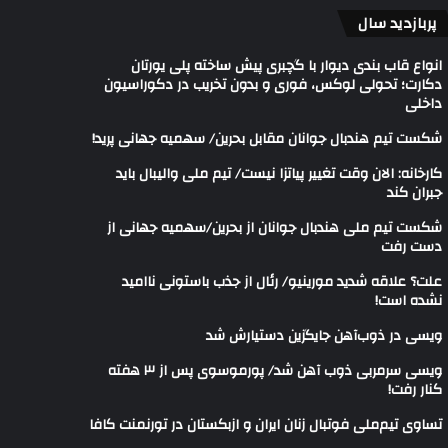
پربازدید سال
انواع قاب بندی دیوار با گچبری پیش ساخته پلی یورتان
دکارت؛ تحولی لوکس، فوری و بدون تخریب در دکوراسیون
داخلی
شکست تیم هندبال جوانان مقابل بحرین/ سهمیه جهانی پرید!
کارخانه: الان وقت تغییر پیاتزا نیست/ تیم ملی والیبال باید
جبران کند
شکست تیم ملی هندبال جوانان از بحرین/سهمیه جهانی از
دست رفت
علت؟ علاقه شدید مورینیو/ رئال از جذب باستونی ناامید
نشده است!
ویسی در ذوب‌آهن جایگزین دستیارش شد
ویسی سرمربی ذوب آهن شد/ پورموسوی پس از ۳ هفته
کنار رفت!
تساوی تیم‌ملی فوتبال زنان ایران و ازبکستان در تورنمنت کافا