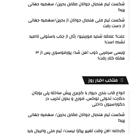
شکست تیم هندبال جوانان مقابل بحرین/ سهمیه جهانی
پرید!
شکست تیم ملی هندبال جوانان از بحرین/سهمیه جهانی
از دست رفت
علت؟ علاقه شدید مورینیو/ رئال از جذب باستونی ناامید
نشده است!
ویسی سرمربی ذوب آهن شد/ پورموسوی پس از ۳
هفته کنار رفت!
منتخب اخبار روز
انواع قاب بندی دیوار با گچبری پیش ساخته پلی یورتان
دکارت؛ تحولی لوکس، فوری و بدون تخریب در
دکوراسیون داخلی
شکست تیم هندبال جوانان مقابل بحرین/ سهمیه جهانی
پرید!
کارخانه: الان وقت تغییر پیاتزا نیست/ تیم ملی والیبال باید